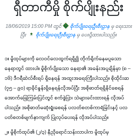
ရှီတာကီမှို စိုက်ပျိုးနည်း
18/06/2019 15:00 PM တွင်
စိုက်ပျိုးရေးဦးစီးဌာန
မှ ရေးသား
ပြီး
စိုက်ပျိုးရေးဉီးစီးဌာန
မှ ပေးပို့ထားပါသည်။
၁။ မှိုထုပ်များကို လေဝင်လေထွက်ရရှိ၍ တိုက်ရိုက်နေမပူသော
နေရာတွင် ထားပါ။ မှိုစိုက်ပျိုးသော နေရာ၏ အခန်းအပူချိန်မှာ (၈ – 
၁၆) ဒီဂရီဆဲလ်စီးရပ် ရှိနေရန် အထူးအရေးကြီးပါသည်။ စိုထိုင်းဆ 
(၇၅ – ၉၀) ရာခိုင်နှုန်းရှိနေရန်လိုအပ်ပြီး အစိုဓာတ်ရရှိနိုင်စေရန် 
အောက်ခြေကြမ်းပြင်တွင် စက်ဖွဲပြာ၊ သဲများခင်းထားရန် လိုအပ်
ပါသည်။ အစိုဓာတ်မဆုံးရှုံးစေရန် ပလတ်စတစ်ကာရံခြင်းနှင့် ပလ
ပတ်စတစ်မျက်နှာကျက် ပြုလုပ်ပေးရန် လိုအပ်ပါသည်။
၂။ မှိုစိုက်ထုပ်၏ (၂/၃) နီညိုရောင်သန်းလာပါက မှိုထုပ်မှ 