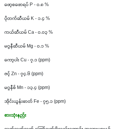
ဖော့စဖောရပ် P - ၀.၈ %
ပိုတက်ဆီယမ် K - ၁.၄ %
ကယ်ဆီယမ် Ca - ၀.၀၃ %
မဂ္ဂနီဆီယမ် Mg - ၀.၁ %
ကော့ပါး Cu - ၇.၁ (ppm)
ဇင့် Zn - ၇၄.၆ (ppm)
မဂ္ဂနီစ် Mn - ၁၃.၄ (ppm)
အိုင်းယွန်းဓာတ် Fe - ၇၅.၁ (ppm)
စားသုံးနည်း