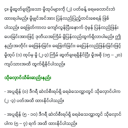
၄။ မှိုဆွတ်ခူးပြီးသော မှိုထုပ်များကို (၂) ပတ်ခန့် ရေမလောင်းဘဲ 
ထားရပါမည်။ မှိုမျှင်အင်အား ပြန်လည်ပြည့်တင်းစေရန် ဖြစ်
ပါသည်။ ရေဖြတ်ကာလ ကျော်လွန်ပြီးနောက် ပုံမှန် ပြန်လည်ဖြန်း
ပေးခြင်းအားဖြင့် ဒုတိယအကြိမ် မှိုပြန်လည်ထွက်ရှိလာပါမည်။ ဤ
နည်းအတိုင်း ရေဖြန်းခြင်း၊ ရေဖြတ်ခြင်း၊ ရေပြန်လည်ဖြန်းခြင်းဖြင့် 
မှိုထုပ် (၁) ထုပ်မှ မှို (၂-၃) ကြိမ် ဆွတ်ခူးရရှိနိုင်ပြီး မှိုအစို (၁၅ – ၂၀) 
ကျပ်သားအထိ ထွက်ရှိနိုင်ပါသည်။
သိုလှောင်သိမ်းဆည်းနည်း
- အပူချိန် (၀) ဒီဂရီ ဆဲလ်စီးရပ်ရှိ ရေခဲသေတ္တာတွင် သိုလှောင်ပါက 
(၂ -၃) ပတ်အထိ ထားနိုင်ပါသည်။
- အပူချိန် (၅ - ၁၀) ဒီဂရီ ဆဲလ်စီးရပ်ရှိ ရေခဲသေတ္တာတွင် သိုလှောင်
ပါက (၅ – ၇) ရက် အထိ ထားနိုင်ပါသည်။