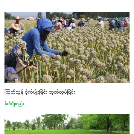
ကြက်သွန် စိုက်ပျိုးခြင်း ထုတ်လုပ်ခြင်း
စိုက်ပျိုးနည်း