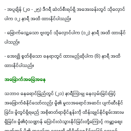
- အပူချိန် (၂၀ - ၂၅) ဒီဂရီ ဆဲလ်စီးရပ်ရှိ အအေးခန်းတွင် သိုလှောင်
ပါက ၁၂ နာရီ အထိ ထားနိုင်ပါသည်။
- ခြောက်သွေ့သော ဗူးတွင် သိုလှောင်ပါက (၁၂) နာရီ အထိ ထားနိုင်
ပါသည်။
- အေး၍ စွတ်စိုသော နေရာတွင် ထားမည်ဆိုပါက (၆) နာရီ အထိ 
ထားနိုင်ပါသည်။
အခြောက်အခြေအနေ
သဘာဝ နေရောင်ခြည်တွင် (၂၁) နာရီကြာမျှ နေလှမ်းခြင်းဖြင့် 
အခြောက်ခံနိုင်သော်လည်း မှို၏ မှုလအရောင်အဆင်း ပျက်ဆီးနိုင်
ခြင်း၊ မှိုတွင်ရှိရမည် အစိုဓာတ်ရာခိုင်နူန်းကို ထိန်းချုပ်နိုင်စွမ်းအားမ
ရှိခြင်း၊ မှို၏ပုံသဏ္ဍာန် ပြောင်းလဲသွားနိုင်ခြင်းတို့ကြောင့် ကမ္ဘာ့စျေး