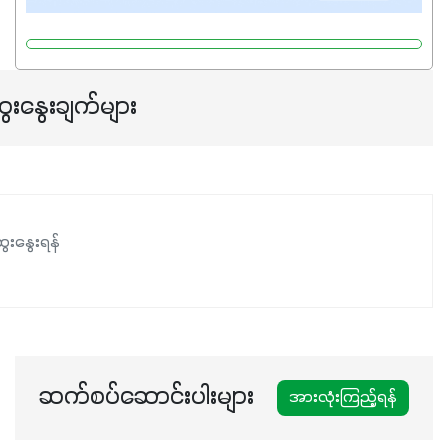
ေးနွေးချက်များ
ေးနွေးရန်
ဆက်စပ်ဆောင်းပါးများ
အားလုံးကြည့်ရန်