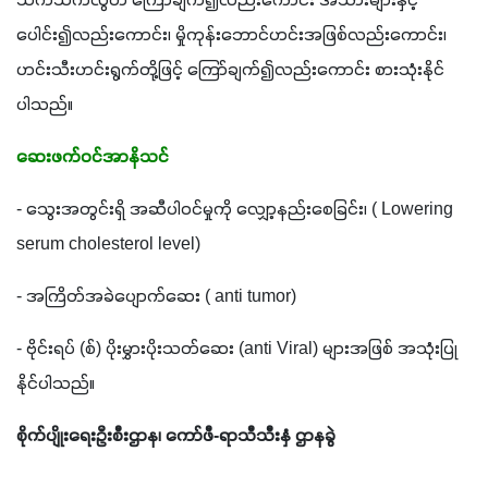
သက်သက်လွတ် ကြော်ချက်၍လည်းကောင်း အသားများနှင့် 
ပေါင်း၍လည်းကောင်း၊ မှိုကုန်းဘောင်ဟင်းအဖြစ်လည်းကောင်း၊ 
ဟင်းသီးဟင်းရွက်တို့ဖြင့် ကြော်ချက်၍လည်းကောင်း စားသုံးနိုင်
ပါသည်။
ဆေးဖက်ဝင်အာနိသင်
- သွေးအတွင်းရှိ အဆီပါဝင်မှုကို လျှော့နည်းစေခြင်း၊ ( Lowering 
serum cholesterol level)
- အကြိတ်အခဲပျောက်ဆေး ( anti tumor)
- ဗိုင်းရပ် (စ်) ပိုးမွှားပိုးသတ်ဆေး (anti Viral) များအဖြစ် အသုံးပြု
နိုင်ပါသည်။
စိုက်ပျိုးရေးဦးစီးဌာန၊ 
ကော်ဖီ-ရာသီသီးနှံ ဌာနခွဲ