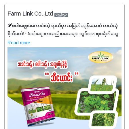
Farm Link Co.,Ltd
ကြော်ငြာ
🌾စပါးဈေးမကောင်းတဲ့ ရာသီမှာ အမြတ်ကျန်အောင် ဘယ်လို
စိုက်မလဲ⁉️ ❗စပါးဈေးကလည်းမသေချာ၊ သွင်းအားစုစရိတ်တွေ
ကလည်း တက်နေတဲ့ဒီလိုအချိန်မှာ သွင်းအားစုဖိုးကို လျှော့ချပြီး
Read more
အထွက်နှုန်းကို ထိန်းထားနိုင်မှ ဦးကြီးတို့ အဆင်ပြေမှာနော် ✔️ဒါ
ကြောင့် ကိုယ်သုံးသမျှ ကိုယ့်အတွက်အကျိုးရစေမယ့်
အရည်အသွေးစိတ်ချရတဲ့ သွင်းအားစုပစ္စည်းတွေကိုပဲ ရွေးချယ်
သုံးသင့်ပါတယ်။