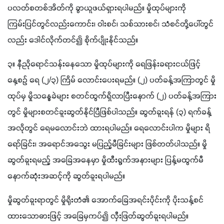
ပလတ်စတစ်အိတ်ကို ခွာယူဖယ်ရှားရပါမည်။ မှိုထုပ်များကို 
ကြမ်းပြင်တွင်လည်းကောင်း၊ ဝါးစင်၊ သစ်သားစင်၊ သံစင်တို့ပေါ်တွင်
လည်း ဒေါင်လိုက်တင်၍ စိုက်ပျိုးနိုင်သည်။
၃။ နီညိုရောင်သန်းနေသော မှိုထုပ်များကို ရေဖြန်းခရားငယ်ဖြင့် 
နေ့စဉ် ရေ (၂/၃) ကြိမ် လောင်းပေးရမည်။ (၂) ပတ်ခန့်အကြာတွင် မှို
ထုပ်မှ မှိုသန္ဓေခဲများ စတင်ထွက်ရှိလာပြီးနောက် (၂) ပတ်ခန့်အကြား
တွင် မှိုများစတင်ခူးဆွတ်နိုင်ပြီဖြစ်ပါသည်။ ဆွတ်ခူးရန် (၃) ရက်ခန့်
အလိုတွင် ရေမလောင်းဘဲ ထားရပါမည်။ ရေလောင်းပါက မှိုများ ရိ
ရော်ခြင်း၊ အရောင်အသွေး မပြည့်မီခြင်းများ ဖြစ်တတ်ပါသည်။ မှို
ဆွတ်ခူးရမည့် အခြေအနေမှာ မှိုထီးရွက်အနားများ ပြန့်မထွက်မီ 
နောက်ဆုံးအဆင့်ကို ဆွတ်ခူးရပါမည်။
မှိုဆွတ်ခူးရာတွင် မှိုရိုးတံ၏ အောက်ခြေအရင်းပိုင်းကို ပိုးသန့်စင်
ထားသောဓားဖြင့် အခြေမှကပ်၍ လှီးဖြတ်ဆွတ်ခူးရပါမည်။