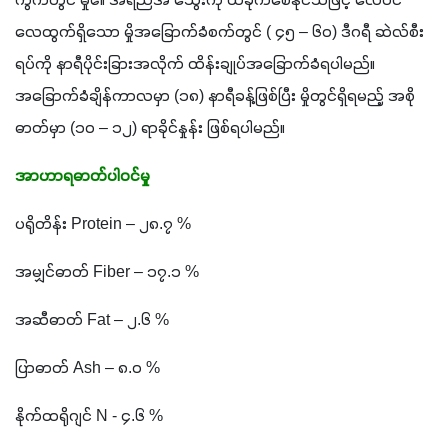
ကွက်တွင် မှို၏ အရည်အ သွေးကို ထိခိုက်စေနိုင်သဖြင့် လေဝင်
လေထွက်ရှိသော မှိုအခြောက်ခံစက်တွင် ( ၄၅ – ၆၀) ဒီဂရီ ဆဲလ်စီး
ရပ်ကို နာရီပိုင်းခြားအလိုက် ထိန်းချုပ်အခြောက်ခံရပါမည်။ 
အခြောက်ခံချိန်ကာလမှာ (၁၈) နာရီခန့်ဖြစ်ပြီး မှိုတွင်ရှိရမည့် အစို
ဓာတ်မှာ (၁၀ – ၁၂) ရာခိုင်နှုန်း ဖြစ်ရပါမည်။
အာဟာရဓာတ်ပါဝင်မှု
ပရိုတိန်း Protein – ၂၈.၇ %
အမျှင်ဓာတ် Fiber – ၁၇.၁ %
အဆီဓာတ် Fat – ၂.၆ %
ပြာဓာတ် Ash – ၈.၀ %
နိုက်ထရိုဂျင် N - ၄.၆ %