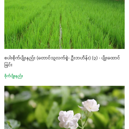
စပါးစိုက်ပျိုးနည်း (တောင်သူလက်စွဲ- ဦးဘဟိန်း) (၃) - ပျိုးထောင်
ခြင်း
စိုက်ပျိုးနည်း