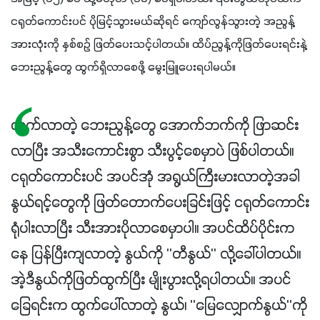
ငရုတ်ကောင်းပင် ပိုမြင့်သွားမယ်ဆိုရင် ကျော်လွန်သွားတဲ့ အညွန့်
အားလုံးကို နှစ်စဉ် ဖြတ်ပေးသင့်ပါတယ်။ ထိပ်ညွန့်ကိုဖြတ်ပေးရင်းနဲ့ 
ဘေးညွန့်တွေ ထွက်ရှိလာစေဖို့ မွေးမြူပေးရပါမယ်။
ထွက်လာတဲ့ ဘေးညွန့်တွေ အောက်ဘက်ကို ဖြာဆင်း
လာပြီး အသီးကောင်းစွာ သီးပွင့်စေမှာပဲ ဖြစ်ပါတယ်။
ငရုတ်ကောင်းပင် အပင်အုံ အရွယ်ကြီးမားလာတဲ့အခါ
နွယ်ရင့်တွေကို ဖြတ်တောက်ပေးခြင်းဖြင့် ငရုတ်ကောင်း
ရုံပါးလာပြီး သီးအားပိုလာစေမှာပါ။ အပင်ထိပ်ပိုင်းက
နေ ပြန်ပြီးကျလာတဲ့ နွယ်ကို ''တီနွယ်'' လို့ခေါ်ပါတယ်။
အဲ့ဒီနွယ်ကိုဖြတ်ထွက်ပြီး မျိုးပွားလို့ရပါတယ်။ အပင်
ခြေရင်းက ထွက်ပေါ်လာတဲ့ နွယ်၊ ''မြေလျှောက်နွယ်''ကို