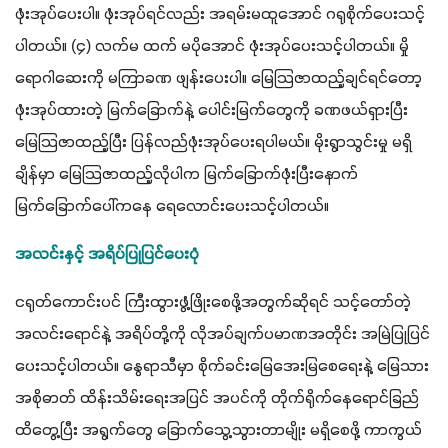
ဖုံးအုပ်ပေးပါ။ ဖုံးအုပ်ရင်လည်း အရမ်းမထူအောင် ဂရုစိုက်ပေးသင့်
ပါတယ်။ (၄) လက်မ ထက် မပိုအောင် ဖုံးအုပ်ပေးသင့်ပါတယ်။ မှို
ရောဂါဆေးကို မကြာခဏ ဖျန်းပေးပါ။ မြေသြဇာထည့်ချင်ရင်တော့ 
ဖုံးအုပ်ထားတဲ့ မြက်ခြောက်နဲ့ ပေါင်းမြက်တွေကို ခဏဖယ်ရှားပြီး 
မြေသြဇာထည့်ပြီး ပြန်လည်ဖုံးအုပ်ပေးရပါမယ်။ မိုးရွာသွင်းမှု မရှိ
ချိန်မှာ မြေသြဇာထည့်လိုပါက မြက်ခြောက်ဖုံးပြီးနောက် 
မြက်ခြောက်ပေါ်ကနေ ရေလောင်းပေးသင့်ပါတယ်။
အလင်းနှင့် အရိပ်ပြုပြင်ပေးပုံ
ငရုတ်ကောင်းပင် ကြီးထွားဖွံ့ဖြိုးစေဖို့အတွက်ဆိုရင် သင့်တော်တဲ့
အလင်းရောင်နဲ့ အရိပ်တို့ကို လိုအပ်ချက်ပမာဏအတိုင်း အမြဲပြုပြင်
ပေးသင့်ပါတယ်။ နွေရာသီမှာ စိုက်ခင်းမြေအေးမြစေရေးနဲ့ မြေသား
အစိုဓာတ် ထိန်းသိမ်းရေးအပြင် အပင်ကို တိုက်ရိုက်နေရောင်ခြည်
ထိတွေ့ပြီး အရွက်တွေ ခြောက်သွေ့သွားတာမျိုး မရှိစေဖို့ ကာကွယ်