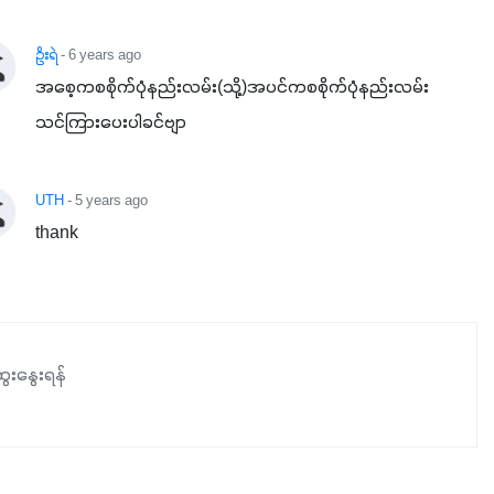
ဥိးရဲ
- 6 years ago
အစေ့ကစစိုက်ပုံနည်းလမ်း(သို့)အပင်ကစစိုက်ပုံနည်းလမ်း
သင်ကြားပေးပါခင်ဗျာ
UTH
- 5 years ago
thank
ေးနွေးရန်