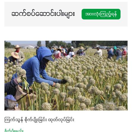
ဆက်စပ်ဆောင်းပါးများ
အားလုံးကြည့်ရန်
ကြက်သွန် စိုက်ပျိုးခြင်း ထုတ်လုပ်ခြင်း
စိုက်ပျိုးနည်း