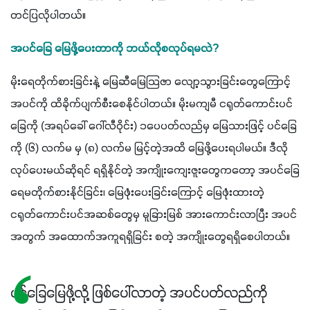
တင်ပြလိုပါတယ်။
အပင်ခြေ မြေဖို့ပေးတာကို ဘယ်လိုစလုပ်ရမလဲ?
မိုးရေတိုက်စားခြင်းနဲ့ မြေဆီမြေသြဇာ လျော့သွားခြင်းတွေကြောင့် 
အပင်ကို ထိခိုက်ပျက်စီးစေနိုင်ပါတယ်။ မိုးမကျမီ ငရုတ်ကောင်းပင်
ခြေကို (အရပ်ခေါ် ဂေါ်လီဝိုင်း) ၁ပေပတ်လည်မှ မြေသားဖြင့် ပင်ခြေ
ကို (၆) လက်မ မှ (၈) လက်မ မြင့်တဲ့အထိ မြေဖို့ပေးရပါမယ်။ ဒီလို 
လုပ်ပေးမယ်ဆိုရင် ရရှိနိုင်တဲ့ အကျိုးကျေးဇူးတွေကတော့ အပင်ခြေ 
ရေမတိုက်စားနိုင်ခြင်း၊ မြေဖုံးပေးခြင်းကြောင့် မြေဖုံးထားတဲ့ 
ငရုတ်ကောင်းပင်အဆစ်တွေမှ မူခြားမြစ် အားကောင်းလာပြီး အပင်
အတွက် အထောက်အကူရရှိခြင်း စတဲ့ အကျိုးတွေရရှိစေပါတယ်။ 
ပင်ခြေမြေဖို့လို့ ဖြစ်ပေါ်လာတဲ့ အပင်ပတ်လည်ကို