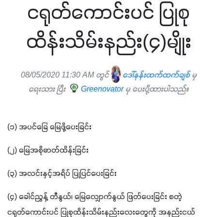
ငရုတ်ကောင်းပင် ပြုစု
ထိန်းသိမ်းနည်း(၄)မျိုး
08/05/2020 11:30 AM တွင်
ဒေါ်နန်းထက်ထက်ချစ်
မှ
ရေးသား ပြီး
Greenovator
မှ ပေးပို့ထားပါသည်။
(၁) အပင်ခြေ မြေဖို့ပေးခြင်း
(၂) မြေအစိုဓာတ်ထိန်းခြင်း
(၃) အလင်းနှင့်အရိပ် ပြုပြင်ပေးခြင်း
(၄) ခေါင်ညွှန့် တီနွယ်၊ မြေလျှောက်နွယ် ဖြတ်ပေးခြင်း စတဲ့ 
ငရုတ်ကောင်းပင် ပြုစုထိန်းသိမ်းနည်းလေးတွေကို အနည်းငယ် 