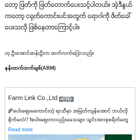
တော့ ဖြတ်ကို ဖြတ်တောက်ပေးသင့်ပါတယ်။ အဲ့ဒီနွယ်
ကတော့ ငရုတ်ကောင်းပင်အတွက် ရောဂါကို ဖိတ်ခေါ်
ပေးသလို ဖြစ်နေတာကြောင့်ပါ။
ဟု ဦးအောင်ဆန်းဦးက ဆက်လက်ပြောသည်။
နန်းထက်ထက်ချစ်(ABM)
Farm Link Co.,Ltd
ကြော်ငြာ
🌾စပါးဈေးမကောင်းတဲ့ ရာသီမှာ အမြတ်ကျန်အောင် ဘယ်လို
စိုက်မလဲ⁉️ ❗စပါးဈေးကလည်းမသေချာ၊ သွင်းအားစုစရိတ်တွေ
ကလည်း တက်နေတဲ့ဒီလိုအချိန်မှာ သွင်းအားစုဖိုးကို လျှော့ချပြီး
Read more
အထွက်နှုန်းကို ထိန်းထားနိုင်မှ ဦးကြီးတို့ အဆင်ပြေမှာနော် ✔️ဒါ