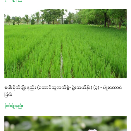
စပါးစိုက်ပျိုးနည်း (တောင်သူလက်စွဲ- ဦးဘဟိန်း) (၃) - ပျိုးထောင်
ခြင်း
စိုက်ပျိုးနည်း