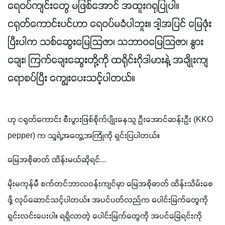
ရေဝပ်ကျင်းတွေ မဖြစ်အောင် အထူးဂရုပြုပါ။
ငရုတ်ကောင်းပင်ဟာ ရေဝပ်မခံပါဘူး။ ဒါ့အပြင် မြေဖုံး
ပြီးပါက သစ်ဆွေးမြေသြဇာ၊ သဘာဝမြေသြဇာ၊ နွား
ချေး၊ ကြက်ချေးဆွေးတို့ကို ထရိုင်းဂိုဒါမားနဲ့ အချိုးကျ
ရောစပ်ပြီး ကျွေးပေးသင့်ပါတယ်။
ဟု ငရုတ်ကောင်း စီးပွားဖြစ်စိုက်ပျိုးနေသူ ဦးအောင်ဆန်းဦး (KKO 
pepper) က သူ့ရဲ့အတွေ့အကြုံကို ရှင်းပြပါတယ်။
မြေအစိုဓာတ် ထိန်းမယ်ဆိုရင်...
မိုးမကုန်မီ စက်တင်ဘာလဝန်းကျင်မှာ မြေအစိုဓာတ် ထိန်းသိမ်းစေ
ဖို့ လုပ်ဆောင်သင့်ပါတယ်။ အပင်ပတ်လည်က ပေါင်းမြက်တွေကို 
ရှင်းလင်းပေးပါ။ ရရှိလာတဲ့ ပေါင်းမြက်တွေကို အပင်ခြေရင်းကို 