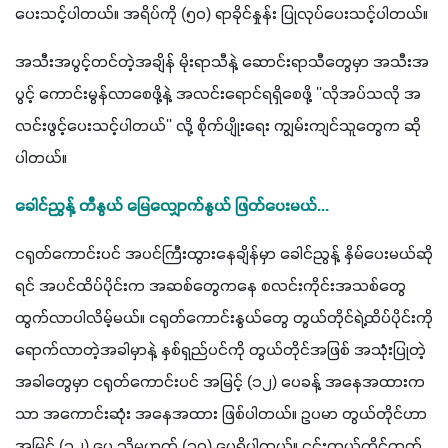
ပေးသင့်ပါတယ်။ အရိပ်ကို (၅၀) ရာခိုင်နှုန်း ပြုလုပ်ပေးသင့်ပါတယ်။
အသီးအပွင့်တင်တဲ့အချိန် မိုးရာသီနဲ့ ဆောင်းရာသီတွေမှာ အသီးအ
ပွင့် ကောင်းမွန်လာစေဖို့နဲ့ အလင်းရောင်ရရှိစေဖို့ ''လိုအပ်သလို အ
လင်းဖွင့်ပေးသင့်ပါတယ်'' လို့ စိုက်ပျိုးရေး ကျွမ်းကျင်သူတွေက ဆို
ပါတယ်။
ခေါင်ညွှန့် တီနွယ် မြေလျှောက်နွယ် ဖြတ်ပေးမယ်...
ငရုတ်ကောင်းပင် အပင်ကြီးထွားနေချိန်မှာ ခေါင်ညွန့် နှိမ်ပေးမယ်ဆို
ရင် အပင်ထိပ်ပိုင်းက အဆစ်တွေကနေ စလင်းကိုင်းအသစ်တွေ 
ထွက်လာပါလိမ့်မယ်။ ငရုတ်ကောင်းနွယ်တွေ တွယ်တိုင်ရဲ့ထိပ်ပိုင်းကို 
ရောက်လာတဲ့အခါမှာနဲ့ နှစ်ရှည်ပင်ကို တွယ်တိုင်အဖြစ် အသုံးပြုတဲ့
အခါတွေမှာ ငရုတ်ကောင်းပင် အမြင့် (၁၂) ပေခန့် အနေအထားက
သာ အကောင်းဆုံး အနေအထား ဖြစ်ပါတယ်။ ဥပမာ တွယ်တိုင်ဟာ 
အမြင့် (၁၂) ပေ သို့မဟုတ် (၁၀) ပေရှိပါတယ်။ ၎င်းတွယ်တိုင်ထက် 