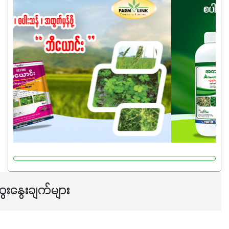
ကြောင့် ကိုယ်သုံးသမျှ ကိုယ့်အတွက်အကျိုးရစေမယ့်
အရည်အသွေးစိတ်ချရတဲ့ သွင်းအားစုပစ္စည်းတွေကိုပဲ ရွေးချယ်
သုံးသင့်ပါတယ်။
ေးနွေးချက်များ