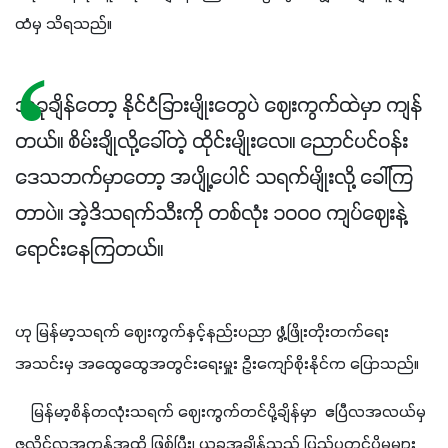
ထံမှ သိရသည်။
အခုချိန်တော့ နိုင်ငံခြားမျိုးတွေပဲ ဈေးကွက်ထဲမှာ ကျန်
တယ်။ စိမ်းချိုလို့ခေါ်တဲ့ ထိုင်းမျိုးလေ။ ညောင်ပင်ဝန်း
ဒေသဘက်မှာတော့ အပျို့ပေါင် သရက်မျိုးလို့ ခေါ်ကြ
တာပဲ။ အဲ့ဒိသရက်သီးကို တစ်လုံး ၁၀၀၀ ကျပ်ဈေးနဲ့
ရောင်းနေကြတယ်။
ဟု မြန်မာ့သရက် ဈေးကွက်နှင့်နည်းပညာ ဖွံ့ဖြိုးတိုးတက်ရေး
အသင်းမှ အထွေထွေအတွင်းရေးမှူး ဦးကျော်စိုးနိုင်က ပြောသည်။ 
    မြန်မာ့စိန်တလုံးသရက် ဈေးကွက်တင်ပို့ချိန်မှာ  ဧပြီလအလယ်မှ 
ဇူလိုင်လအကုန်အထိ ဖြစ်ပြီး၊ ယခုအချိန်သည် ပြည်ပတင်ပို့မှုများ 