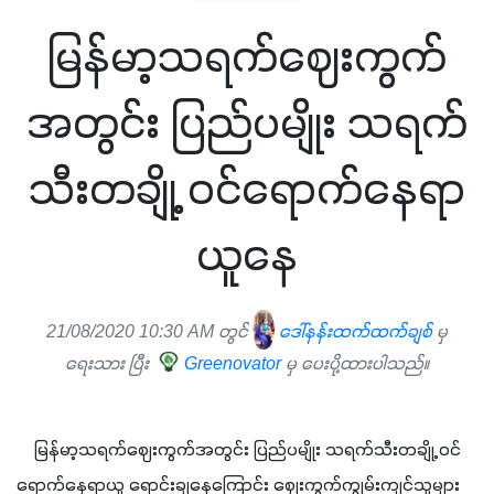
မြန်မာ့သရက်ဈေးကွက်
အတွင်း ပြည်ပမျိုး သရက်
သီးတချို့ ဝင်ရောက်နေရာ
ယူနေ
21/08/2020 10:30 AM တွင်
ဒေါ်နန်းထက်ထက်ချစ်
မှ
ရေးသား ပြီး
Greenovator
မှ ပေးပို့ထားပါသည်။
    မြန်မာ့သရက်ဈေးကွက်အတွင်း ပြည်ပမျိုး သရက်သီးတချို့ ဝင်
ရောက်နေရာယူ ရောင်းချနေကြောင်း ဈေးကွက်ကျွမ်းကျင်သူများ