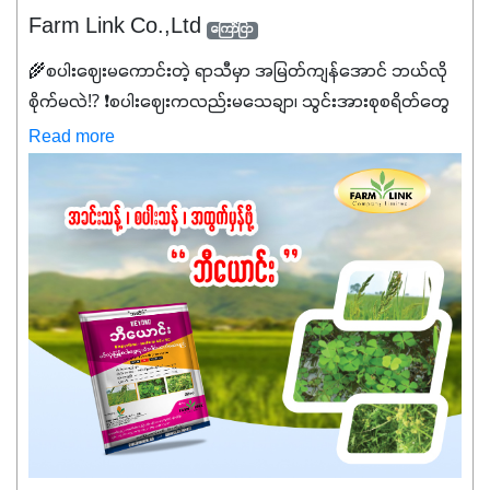
Farm Link Co.,Ltd
ကြော်ငြာ
🌾စပါးဈေးမကောင်းတဲ့ ရာသီမှာ အမြတ်ကျန်အောင် ဘယ်လို
စိုက်မလဲ⁉️ ❗စပါးဈေးကလည်းမသေချာ၊ သွင်းအားစုစရိတ်တွေ
ကလည်း တက်နေတဲ့ဒီလိုအချိန်မှာ သွင်းအားစုဖိုးကို လျှော့ချပြီး
Read more
အထွက်နှုန်းကို ထိန်းထားနိုင်မှ ဦးကြီးတို့ အဆင်ပြေမှာနော် ✔️ဒါ
ကြောင့် ကိုယ်သုံးသမျှ ကိုယ့်အတွက်အကျိုးရစေမယ့်
အရည်အသွေးစိတ်ချရတဲ့ သွင်းအားစုပစ္စည်းတွေကိုပဲ ရွေးချယ်
သုံးသင့်ပါတယ်။