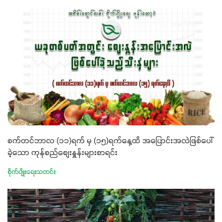
စက်တင်ဘာလ (၁၁)ရက် မှ (၁၅)ရက်နေ့ထိ အပြောင်းအလဲဖြစ်ပေါ်
ခဲ့သော ကုန်စည်စျေးနှူန်းများစာရင်း
စိုက်ပျိုးရေးသတင်း