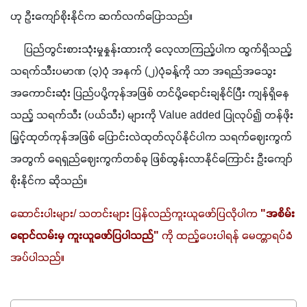
ဟု ဦးကျော်စိုးနိုင်က ဆက်လက်ပြောသည်။
     ပြည်တွင်းစားသုံးမှုနှုန်းထားကို လေ့လာကြည့်ပါက ထွက်ရှိသည့် 
သရက်သီးပမာဏ (၃)ပုံ အနက် (၂)ပုံခန့်ကို သာ အရည်အသွေး
အကောင်းဆုံး ပြည်ပပို့ကုန်အဖြစ် တင်ပို့ရောင်းချနိုင်ပြီး ကျန်ရှိနေ
သည့် သရက်သီး (ပယ်သီး) များကို Value added ပြုလုပ်၍ တန်ဖိုး
မြှင့်ထုတ်ကုန်အဖြစ် ပြောင်းလဲထုတ်လုပ်နိုင်ပါက သရက်ဈေးကွက်
အတွက် ရေရှည်ဈေးကွက်တစ်ခု ဖြစ်ထွန်းလာနိုင်ကြောင်း ဦးကျော်
စိုးနိုင်က ဆိုသည်။
ဆောင်းပါးများ/ သတင်းများ ပြန်လည်ကူးယူဖော်ပြလိုပါက 
"အစိမ်း
ရောင်လမ်းမှ ကူးယူဖော်ပြပါသည်"
 ကို ထည့်ပေးပါရန် မေတ္တာရပ်ခံ
အပ်ပါသည်။