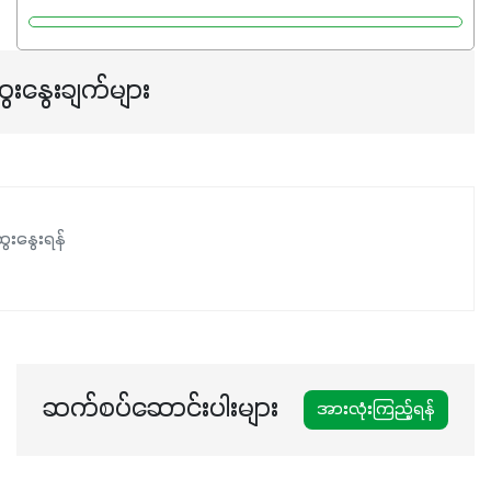
ေးနွေးချက်များ
ေးနွေးရန်
ဆက်စပ်ဆောင်းပါးများ
အားလုံးကြည့်ရန်