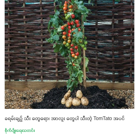
ခရမ်းချဉ် သီး တွေရော၊ အာလူး တွေပါ သီးတဲ့ TomTato အပင်
စိုက်ပျိုးရေးသတင်း