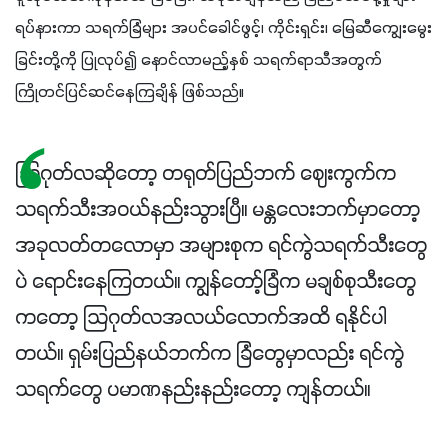
ရပ်နားကာ သရက်ခြံများ အပင်ခေါင်ဖွင့်၊ ကိုင်းရှင်း၊ မြေဆီကျွေးမွေး
ခြင်းတို့ကို ပြုလုပ်၍ နောင်လာမည့်နှစ် သရက်ရာသီအတွက် 
ကြိုတင်ပြင်ဆင်နေကြချိန် ဖြစ်သည်။
သြဂုတ်လဆိုတော့ တရုတ်ပြည်ဘက် ဈေးကွက်က
သရက်သီးအဝယ်နည်းသွားပြီ။ မန္တလေးဘက်မှာတော့
အခုလတ်တလောမှာ အများစုက ရင်ကွဲသရက်သီးတွေ
ပဲ ရောင်းနေကြတယ်။ ကျွန်တော့်ခြံက မချစ်စုသီးတွေ
ကတော့ သြဂုတ်လအလယ်လောက်အထိ ရနိုင်ပါ
တယ်။ ရှမ်းပြည်နယ်ဘက်က ခြံတွေမှာလည်း ရင်ကွဲ
သရက်တွေ ပမာဏနည်းနည်းတော့ ကျန်တယ်။