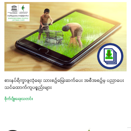
စားနပ်ရိက္ခာဖူလုံရေး သားစဉ်မြေးဆက်ပေး အစီအစဉ်မှ ပညာပေး
သင်ထောက်ကူပစ္စည်းများ
စိုက်ပျိုးရေးသတင်း