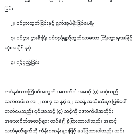
ခြင်း
     ၂။ ပင်ပွားထွက်ခြင်းနှင့် ရွက်အုပ်မိုးဖြစ်ပေါ်မှု
     ၃။ ပင်ပွား ပွားစီးပြီး ပင်စည်ရှည်ထွက်လာသော ကြီးထွားမှုအမြင့်
ဆုံးအချိန် နှင့်
     ၄။ ရင့်မှည့်ခြင်း
တစ်နှစ်သားကြံပင်အတွက် အထက်ပါ အဆင့် (၄) ဆင့်သည် 
သက်တမ်း ၁ လ၊ ၂ လ၊ ၇ လ နှင့် ၁၂ လခန့် အသီးသီးမှာ ဖြစ်ပေါ်
တတ်ပေသည်။ ၎င်းအဆင့် (၄) ဆင့်ကို အောက်ပါအတိုင်း 
အသေးစိတ်အဆင့်များ ထပ်မံ၍ ခွဲခြားထားပါသည်။ အဆင့်
သတ်မှတ်ချက်ကို ကိန်းဂဏန်းများဖြင့် ဖေါ်ပြထားပါသည်။ ယင်း 