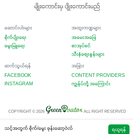
မျိုးကောင်းမှ ပျိုးကောင်းမည်
ဆောင်းပါးများ
အထူးကဏ္ဍများ
စိုက်ပျိုးရေး
အမေးအဖြေ
မွေးမြူရေး
စာအုပ်စင်
သီးနှံစျေးနှုန်းများ
ဆက်သွယ်ရန်
အခြား
FACEBOOK
CONTENT PROVIDERS
INSTAGRAM
ကျွန်ုပ်တို့ အကြောင်း
COPYRIGHT © 2026
ALL RIGHT RESERVED
သင့်အတွက် စိုက်/မွေး ဖုန်းဆော့ဝဲလ်
ရယူရန်