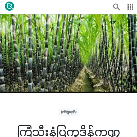
စိုက်ပျိုးနည်း
ကြံသီးနှံပြက္ခဒိန်ကဏ္ဍ