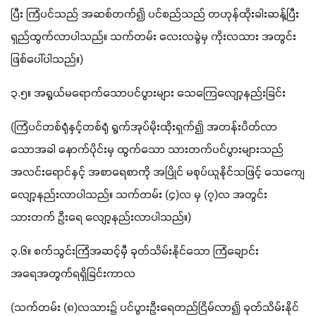
ပြီး ကြံပင်သည် အဆစ်တက်၍ ပင်စည်သည် တဟုန်ထိုးခါးဆန့်ပြီး 
ရှည်ထွက်လာပါသည်။ သက်တမ်း လေးလခွဲမှ ကိုးလသား အတွင်း 
ဖြစ်ပေါ်ပါသည်။)
၃.၅။ အရွယ်မရောက်သောပင်ပွားများ သေကြေလျော့နည်းခြင်း
(ကြံပင်တစ်ရုံနှင့်တစ်ရုံ ရွက်အုပ်မိုးထိုးရှက်၍ အတန်းပိတ်လာ
သောအခါ နောက်ပိုင်းမှ ထွက်သော သားတက်ပင်ပွားများသည် 
အလင်းရောင်နှင့် အစာရေစာကို အပြိုင် မစုပ်ယူနိုင်သဖြင့် သေကျေ
လျော့နည်းလာပါသည်။ သက်တမ်း (၄)လ မှ (၇)လ အတွင်း 
သားတက် ဦးရေ လျော့နည်းလာပါသည်။)
၃.၆။ စက်သွင်းကြံအဆင့်မှီ ခုတ်သိမ်းနိုင်သော ကြံချောင်း
အရေအတွက်ရရှိခြင်းကာလ
(သက်တမ်း (၈)လသား၌ ပင်ပွားဦးရေတည်ငြိမ်လာ၍ ခုတ်သိမ်းနိုင်