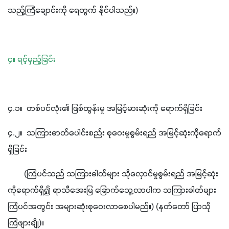
သည့်ကြံချောင်းကို ရေတွက် နိုင်ပါသည်။)
၄။ ရင့်မှည့်ခြင်း
၄.၁။  တစ်ပင်လုံး၏ ဖြစ်ထွန်းမှု အမြင့်မားဆုံးကို ရောက်ရှိခြင်း
၄.၂။  သကြားဓာတ်ပေါင်းစည်း စုဝေးမှုစွမ်းရည် အမြင့်ဆုံးကိုရောက်
ရှိခြင်း
        (ကြံပင်သည် သကြားဓါတ်များ သိုလှောင်မှုစွမ်းရည် အမြင့်ဆုံး
ကိုရောက်ရှိ၍ ရာသီအေးမြ ခြောက်သွေ့လာပါက သကြားဓါတ်များ 
ကြံပင်အတွင်း အများဆုံးစုဝေးလာစေပါမည်။) (နတ်တော် ပြာသို 
ကြံဖျားချို)။