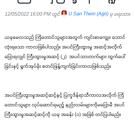
12/05/2022 16:00 PM တွင်
U San Thein (Agri)
မှ ရေးသား
ယခုမေလသည် ကြံတောင်သူများအတွက် ကျင်းစာကျွေး၊ ဘောင်
လုံးရသော ကာလဖြစ်ပါသည်။ အပင်ကြီးထွားမှု အဆင့်အလိုက်
ပြောရလျှင် ကြီးထွားမှုအဆင့် (၂)  အပင်သားတက်များ ထွက်ပေါ်
ခြင်းနှင့် ရွက်အုပ်မိုး စတင်ဖြန့်ကျက်ခြင်းကာလဖြစ်သည်။
အပင်ကြီးထွားမှုအဆင့်ဆင့်နှင့် ပြက္ခဒိန်ရာသီကာလအလိုက် ကြံ
တောင်သူများ လုပ်ဆောင်ရမည့် နည်းလမ်းများကိုမပြောမီ အပင်
ကြီးထွားမှုအဆင့်ဆင့်ကို ယခု အခန်း (၁) အဖြစ် တင်ပြပါမည်။