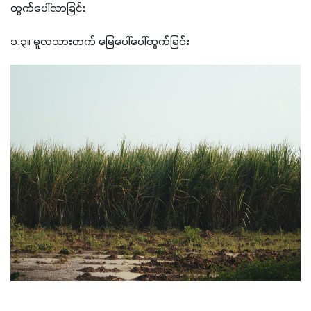
ထွက်ပေါ်လာခြင်း
၁.၃။ မူလသားတက် မြေပေါ်ပေါ်ထွက်ခြင်း