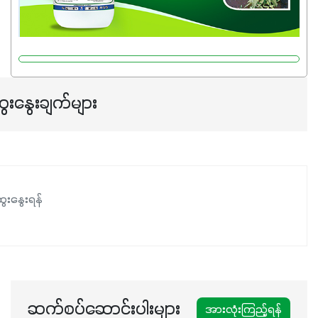
ေးနွေးချက်များ
ေးနွေးရန်
ဆက်စပ်ဆောင်းပါးများ
အားလုံးကြည့်ရန်