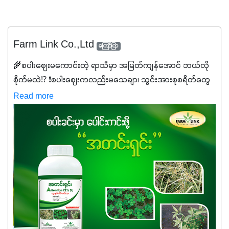
Farm Link Co.,Ltd
ကြော်ငြာ
🌾စပါးဈေးမကောင်းတဲ့ ရာသီမှာ အမြတ်ကျန်အောင် ဘယ်လို
စိုက်မလဲ⁉️ ❗စပါးဈေးကလည်းမသေချာ၊ သွင်းအားစုစရိတ်တွေ
ကလည်း တက်နေတဲ့ဒီလိုအချိန်မှာ သွင်းအားစုဖိုးကို လျှော့ချပြီး
Read more
အထွက်နှုန်းကို ထိန်းထားနိုင်မှ ဦးကြီးတို့ အဆင်ပြေမှာနော် ✔️ဒါ
ကြောင့် ကိုယ်သုံးသမျှ ကိုယ့်အတွက်အကျိုးရစေမယ့်
အရည်အသွေးစိတ်ချရတဲ့ သွင်းအားစုပစ္စည်းတွေကိုပဲ ရွေးချယ်
သုံးသင့်ပါတယ်။