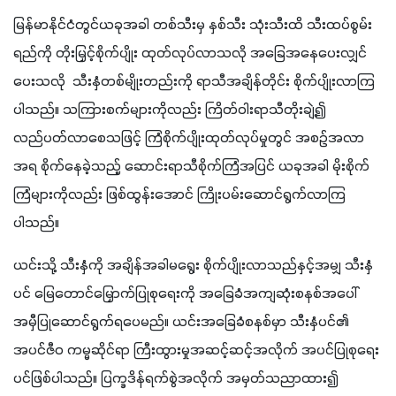
မြန်မာနိုင်ငံတွင်ယခုအခါ တစ်သီးမှ နှစ်သီး သုံးသီးထိ သီးထပ်စွမ်း
ရည်ကို တိုးမြှင့်စိုက်ပျိုး ထုတ်လုပ်လာသလို အခြေအနေပေးလျှင်
ပေးသလို  သီးနှံတစ်မျိုးတည်းကို ရာသီအချိန်တိုင်း စိုက်ပျိုးလာကြ
ပါသည်။ သကြားစက်များကိုလည်း ကြိတ်ဝါးရာသီတိုးချဲ့၍ 
လည်ပတ်လာစေသဖြင့် ကြံစိုက်ပျိုးထုတ်လုပ်မှုတွင် အစဥ်အလာ
အရ စိုက်နေခဲ့သည့် ဆောင်းရာသီစိုက်ကြံအပြင် ယခုအခါ မိုးစိုက်
ကြံများကိုလည်း ဖြစ်ထွန်းအောင် ကြိုးပမ်းဆောင်ရွက်လာကြ
ပါသည်။
ယင်းသို့ သီးနှံကို အချိန်အခါမရွေး စိုက်ပျိုးလာသည်နှင့်အမျှ သီးနှံ
ပင် မြေတောင်မြှောက်ပြုစုရေးကို အခြေခံအကျဆုံးစနစ်အပေါ် 
အမှီပြုဆောင်ရွက်ရပေမည်။ ယင်းအခြေခံစနစ်မှာ သီးနှံပင်၏ 
အပင်ဇီဝ ကမ္မဆိုင်ရာ ကြီးထွားမှုအဆင့်ဆင့်အလိုက် အပင်ပြုစု‌ရေး
ပင်ဖြစ်ပါသည်။ ပြက္ခဒိန်ရက်စွဲအလိုက် အမှတ်သညာထား၍ 