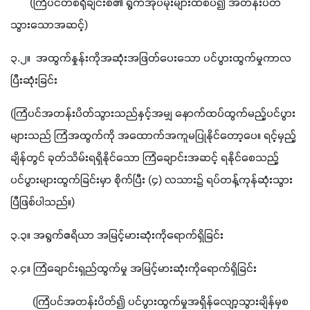
       (ကြံပင်တစ်ရုံချင်းစီ၏ ရွက်အုပ်မိုးများထိစပ်၍ အတန်းပိတ်
သွားသောအဆင့်)
၃.၂။  အ‌ထွက်နှုန်းကိုအဆုံးအဖြတ်ပေးသော ပင်ပွားထွက်မှုကာလ 
ပြီးဆုံးခြင်း
(ကြံပင်အတန်းပိတ်သွားသည်နှင့်အမျှ နောက်ထပ်ထွက်မည့်ပင်ပွား
များသည် ကြံအထွက်ကို အထောက်အကူမပြုနိုင်တော့ပေ။ ရင့်မှည့်
ချိန်တွင် ခုတ်သိမ်းရရှိနိုင်သော ကြံချောင်းအဆင့် ရနိုင်စေသည့်  
ပင်ပွားများထွက်ခြင်းမှာ စိုက်ပြီး (၄) လသား၌ ရပ်တန့်ကုန်ဆုံးသွား
ပြီဖြစ်ပါသည်။)
၃.၃။ အရွက်ဧရိယာ အမြင့်မားဆုံးကိုရောက်ရှိခြင်း
၃.၄။ ကြံချောင်းရှည်ထွက်မှု အမြင့်မားဆုံးကိုရောက်ရှိခြင်း
        (ကြံပင်အတန်းပိတ်၍ ပင်ပွားထွက်မှုအရှိန်လျော့သွားချိန်မှစ