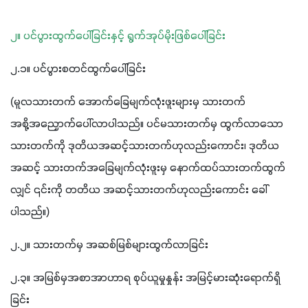
၂။ ပင်ပွားထွက်ပေါ်ခြင်းနှင့် ရွက်အုပ်မိုးဖြစ်ပေါ်ခြင်း
၂.၁။ ပင်ပွားစတင်ထွက်ပေါ်ခြင်း
(မူလသားတက် အောက်ခြေမျက်လုံးဖူးများမှ သားတက် 
အစို့အညှောက်ပေါ်လာပါသည်။ ပင်မသားတက်မှ ထွက်လာသော
သားတက်ကို ဒုတိယအဆင့်သားတက်ဟုလည်းကောင်း၊ ဒုတိယ
အဆင့် သားတက်အခြေမျက်လုံးဖူးမှ နောက်ထပ်သားတက်ထွက်
လျှင် ၎င်းကို တတိယ အဆင့်သားတက်ဟုလည်းကောင်း ခေါ်
ပါသည်။)
၂.၂။ သားတက်မှ အဆစ်မြစ်များထွက်လာခြင်း
၂.၃။ အမြစ်မှအစာအာဟာရ စုပ်ယူမှုနှုန်း အမြင့်မားဆုံးရောက်ရှိ
ခြင်း