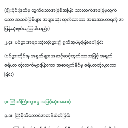
(မျိုးပိုင်းဖြတ်မှ ထွက်သောအမြစ်အပြင် သားတက်အခြေမှထွက်
သော အဆစ်မြစ်များ အများဆုံး ထွက်လာကာ အစာအာဟာရကို အ
မြန်ဆုံးစုပ်ယူကြပါသည်။)
၂.၄။  ပင်ပွားအများဆုံးတိုးပွား၍ ရွက်အုပ်မိုးဖြစ်ပေါ်ခြင်း
(ပင်ပွားတိုင်းမှ အရွက်များအဆင့်ဆင့်ထွက်လာသဖြင့် အရွက်
ဧရိယာ တိုးတက်များပြားကာ အစာချက်နိုင်မှု ဧရိယာတိုးပွားလာ
ခြင်း)
၃။ ကြံပင်ကြီးထွားမှု အမြင့်ဆုံးအဆင့်
၃.၁။  ကြံစိုက်ဘောင်အတန်းပိတ်ခြင်း