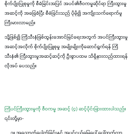
စိုက်ပျိုးပြုစုမှုကို စီမံခြင်းအပြင် အပင်၏ဇီဝကမ္မဆိုင်ရာ ကြီးထွားမှု
အဆင့်ကို အခြေခံပြီး စီမံခြင်းသည် ပိုမို၍ အကျိုးသက်ရောက်မှု 
ကြီးမားလာမည်။
သို့ဖြစ်၍ ကြံသီးနှံဖြစ်ထွန်းအောင်မြင်ရေးအတွက် အပင်ကြီးထွားမှု
အဆင့်အလိုက် စိုက်ပျိုးပြူစုမှု အမျိုးမျိုးကိုဆောင်ရွက်ရန် ကြံ
သီးနှံ၏ ကြီးထွားမှုအဆင့်ဆင့်ကို ဦးစွာပထမ သိရှိနားလည်ထားရန် 
လိုအပ် ပေသည်။
ကြံပင်ကြီးထွားမှုကို ဇီဝကမ္မ အဆင့် (၄) ဆင့်ပိုင်းခြားထားပါသည်။
၎င်းတို့မှာ-
     ၁။ အညှောက်ပေါက်ခြင်းနှင့် အပင်ငယ်မြေပေါ် ပေါ်ထွက်လာ