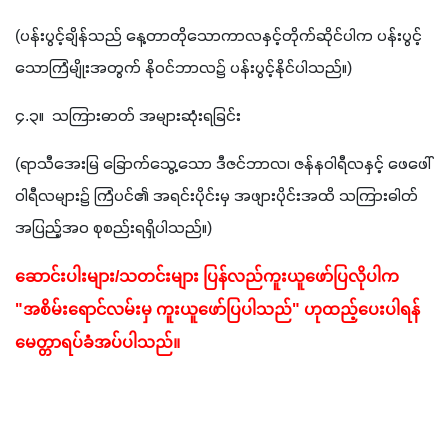
(ပန်းပွင့်ချိန်သည် နေ့တာတိုသောကာလနှင့်တိုက်ဆိုင်ပါက ပန်းပွင့်
သောကြံမျိုးအတွက် နိုဝင်ဘာလ၌ ပန်းပွင့်နိုင်ပါသည်။)
၄.၃။  သကြားဓာတ် အများဆုံးရခြင်း
(ရာသီအေးမြ ခြောက်သွေ့သော ဒီဇင်ဘာလ၊ ဇန်နဝါရီလနှင့် ဖေဖေါ်
ဝါရီလများ၌ ကြံပင်၏ အရင်းပိုင်းမှ အဖျားပိုင်းအထိ သကြားဓါတ်
အပြည့်အဝ စုစည်းရရှိပါသည်။)
ဆောင်းပါးများ/သတင်းများ ပြန်လည်ကူးယူဖော်ပြလိုပါက 
"အစိမ်းရောင်လမ်းမှ ကူးယူဖော်ပြပါသည်" ဟုထည့်ပေးပါရန် 
မေတ္တာရပ်ခံအပ်ပါသည်။