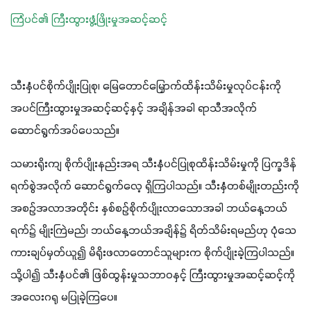
ကြံပင်၏ ကြီးထွားဖွံ့ဖြိုးမှုအဆင့်ဆင့်
သီးနှံပင်စိုက်ပျိုးပြုစု၊ မြေတောင်မြှောက်ထိန်းသိမ်းမှုလုပ်ငန်းကို 
အပင်ကြီးထွားမှုအဆင့်ဆင့်နှင့် အချိန်အခါ ရာသီအလိုက် 
ဆောင်ရွက်အပ်ပေသည်။
သမားရိုးကျ စိုက်ပျိုးနည်းအရ သီးနှံပင်ပြုစုထိန်းသိမ်းမှုကို ပြက္ခဒိန် 
ရက်စွဲအလိုက် ဆောင်ရွက်လေ့ ရှိကြပါသည်။ သီးနှံတစ်မျိုးတည်းကို 
အစဥ်အလာအတိုင်း နှစ်စဥ်စိုက်ပျိုးလာသောအခါ ဘယ်နေ့ဘယ်
ရက်၌ မျိုးကြဲမည်၊ ဘယ်နေ့ဘယ်အချိန်၌ ရိတ်သိမ်းရမည်ဟု ပုံသေ
ကားချပ်မှတ်ယူ၍ မိရိုးဖလာတောင်သူများက စိုက်ပျိုးခဲ့ကြပါသည်။ 
သို့ပါ၍ သီးနှံပင်၏ ဖြစ်ထွန်းမှုသဘာဝနှင့် ကြီးထွားမှုအဆင့်ဆင့်ကို 
အလေးဂရု မပြုခဲ့ကြပေ။