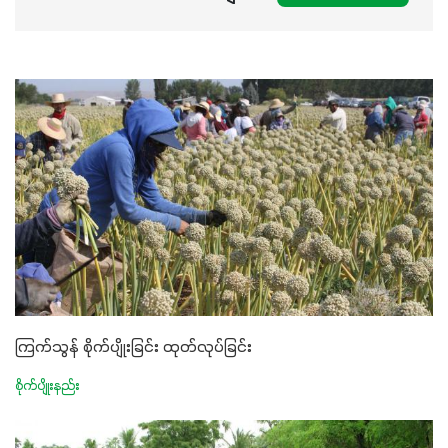
ကြက်သွန် စိုက်ပျိုးခြင်း ထုတ်လုပ်ခြင်း
စိုက်ပျိုးနည်း