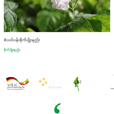
စံပယ်ပန်းစိုက်ပျိုးနည်း
စိုက်ပျိုးနည်း