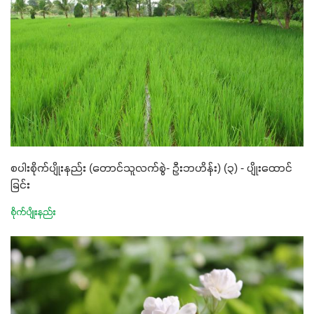
စပါးစိုက်ပျိုးနည်း (တောင်သူလက်စွဲ- ဦးဘဟိန်း) (၃) - ပျိုးထောင်
ခြင်း
စိုက်ပျိုးနည်း