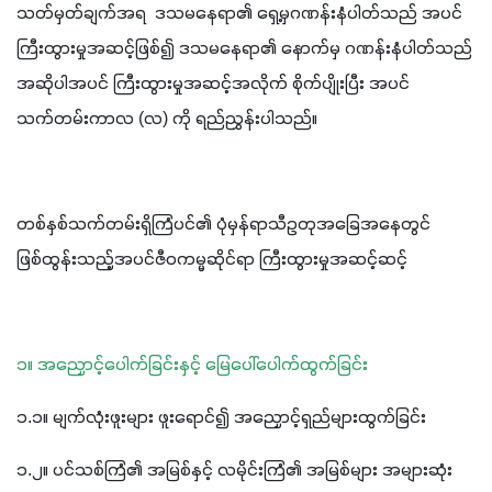
သတ်မှတ်ချက်အရ  ဒသမနေရာ၏ ရှေ့မှဂဏန်းနံပါတ်သည် အပင်
ကြီးထွားမှုအဆင့်ဖြစ်၍ ဒသမနေရာ၏ နောက်မှ ဂဏန်းနံပါတ်သည် 
အဆိုပါအပင် ကြီးထွားမှုအဆင့်အလိုက် စိုက်ပျိုးပြီး အပင်
သက်တမ်းကာလ (လ) ကို ရည်ညွှန်းပါသည်။
တစ်နှစ်သက်တမ်းရှိကြံပင်၏ ပုံမှန်ရာသီဥတုအခြေအနေတွင် 
ဖြစ်ထွန်းသည့်အပင်ဇီဝကမ္မဆိုင်ရာ ကြီးထွားမှုအဆင့်ဆင့်
၁။ အညှောင့်ပေါက်ခြင်းနှင့် မြေပေါ်ပေါက်ထွက်ခြင်း
၁.၁။ မျက်လုံးဖူးများ ဖူးရောင်၍ အညှောင့်ရှည်များထွက်ခြင်း
၁.၂။ ပင်သစ်ကြံ၏ အမြစ်နှင့် လမိုင်းကြံ၏ အမြစ်များ အများဆုံး