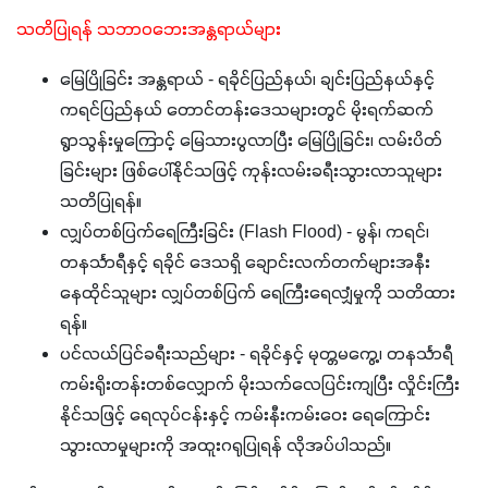
သတိပြုရန် သဘာဝဘေးအန္တရာယ်များ
မြေပြိုခြင်း အန္တရာယ် - ရခိုင်ပြည်နယ်၊ ချင်းပြည်နယ်နှင့်
ကရင်ပြည်နယ် တောင်တန်းဒေသများတွင် မိုးရက်ဆက်
ရွာသွန်းမှုကြောင့် မြေသားပွလာပြီး မြေပြိုခြင်း၊ လမ်းပိတ်
ခြင်းများ ဖြစ်ပေါ်နိုင်သဖြင့် ကုန်းလမ်းခရီးသွားလာသူများ
သတိပြုရန်။
လျှပ်တစ်ပြက်ရေကြီးခြင်း (Flash Flood) - မွန်၊ ကရင်၊
တနင်္သာရီနှင့် ရခိုင် ဒေသရှိ ချောင်းလက်တက်များအနီး
နေထိုင်သူများ လျှပ်တစ်ပြက် ရေကြီးရေလျှံမှုကို သတိထား
ရန်။
ပင်လယ်ပြင်ခရီးသည်များ - ရခိုင်နှင့် မုတ္တမကွေ့၊ တနင်္သာရီ
ကမ်းရိုးတန်းတစ်လျှောက် မိုးသက်လေပြင်းကျပြီး လှိုင်းကြီး
နိုင်သဖြင့် ရေလုပ်ငန်းနှင့် ကမ်းနီးကမ်းဝေး ရေကြောင်း
သွားလာမှုများကို အထူးဂရုပြုရန် လိုအပ်ပါသည်။