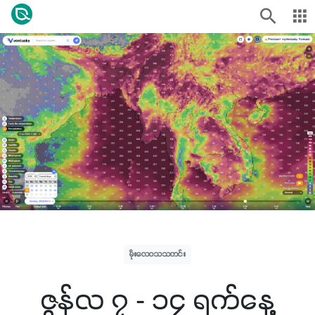
မိုးလေဝသသတင်း
ဇွန်လ ၇ - ၁၄ ရက်နေ့