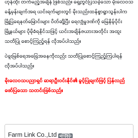
ဟုန်ထိုး တက်မည့်အချိန် ဖြစ်သည်။ ရှေ့တွင်ပြသခဲ့သော မိုးလေဝသ
ခန့်မှန်းချက်အရ ယင်းရက်များတွင် မိုးသည်းထန်စွာရွာသွန်းပါက 
မြို့ပြရေနုတ်မြောင်းများ ပိတ်ဆို့ပြီး ရေလျှံမှုဒဏ်ကို မြေနိမ့်ပိုင်း
မြို့နယ်များ ပိုမိုခံရနိုင်သဖြင့် ယင်းအချိန်ဇယားအတိုင်း အထူး
သတိပြု စောင့်ကြည့်ရန် လိုအပ်ပါသည်။
ပဲခူးမြစ်ရေအခြေအနေကိုလည်း သတိပြုစောင့်ကြည့်ကြပါရန် 
လိုအပ်ပါသည်။
မိုးလေဝသပညာရှင် ဆရာဦးဝင်းနိုင်၏ ခွင့်ပြုချက်ဖြင့် ပြန်လည်
ဖော်ပြသော သတင်းဖြစ်သည်။
Farm Link Co.,Ltd
ကြော်ငြာ