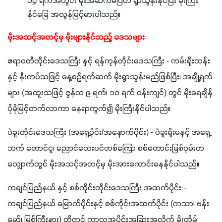
၁၄ ရက်အတွင်း မိုးအဆက်မပြတ် ရွာသွန်းနိုင်ပြီး မိုးကြီး
နိုင်ခြေ အလွန်မြင့်မားပါသည်။
မိုးအသင့်အတင့်မှ မိုးများနိုင်သည့် ဒေသများ
ဧရာဝတီတိုင်းဒေသကြီး နှင့် ရန်ကုန်တိုင်းဒေသကြီး - ကမ်းရိုးတန်း
နှင့် နီးကပ်သဖြင့် နေ့စဉ်ရက်ဆက် မိုးရွာသွန်းမည်ဖြစ်ပြီး၊ အချို့ရက်
များ (အထူးသဖြင့် ဇွန်လ ၉ ရက်၊ ၁၀ ရက် ဝန်းကျင်) တွင် မိုးရေချိန် 
ပိုမိုမြင့်တက်လာကာ နေရာကွက်၍ မိုးကြီးနိုင်ပါသည်။
ပဲခူးတိုင်းဒေသကြီး (အရှေ့ပိုင်း/အနောက်ပိုင်း) - ပဲခူးရိုးမနှင့် အရှေ့
ဘက် တောင်ငူ၊ ညောင်လေးပင်တစ်ကြော စစ်တောင်းမြစ်ဝှမ်းတ
လျှောက်တွင် မိုးအသင့်အတင့်မှ မိုးအားကောင်းနေနိုင်ပါသည်။
ကချင်ပြည်နယ် နှင့် စစ်ကိုင်းတိုင်းဒေသကြီး အထက်ပိုင်း - 
ကချင်ပြည်နယ် မြောက်ပိုင်းနှင့် စစ်ကိုင်းအထက်ပိုင်း (ကသာ၊ ဗန်း
မော်၊ မြစ်ကြီးနား) တို့တွင် ကာလအပိုင်းအခြားအလိုက် မိုးတိမ်