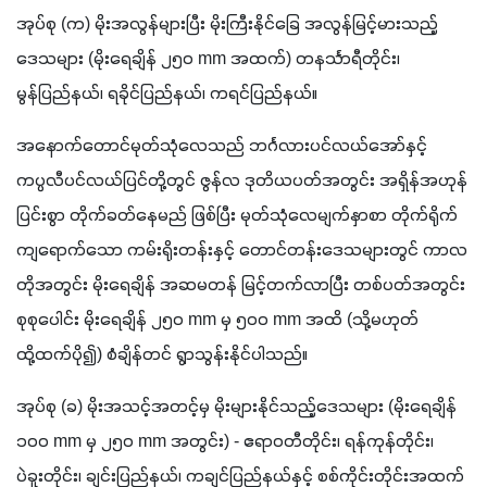
အုပ်စု (က) မိုးအလွန်များပြီး မိုးကြီးနိုင်ခြေ အလွန်မြင့်မားသည့်
ဒေသများ (မိုးရေချိန် ၂၅၀ mm အထက်) တနင်္သာရီတိုင်း၊ 
မွန်ပြည်နယ်၊ ရခိုင်ပြည်နယ်၊ ကရင်ပြည်နယ်။
အနောက်တောင်မုတ်သုံလေသည် ဘင်္ဂလားပင်လယ်အော်နှင့် 
ကပ္ပလီပင်လယ်ပြင်တို့တွင် ဇွန်လ ဒုတိယပတ်အတွင်း အရှိန်အဟုန်
ပြင်းစွာ တိုက်ခတ်နေမည် ဖြစ်ပြီး မုတ်သုံလေမျက်နှာစာ တိုက်ရိုက်
ကျရောက်သော ကမ်းရိုးတန်းနှင့် တောင်တန်းဒေသများတွင် ကာလ
တိုအတွင်း မိုးရေချိန် အဆမတန် မြင့်တက်လာပြီး တစ်ပတ်အတွင်း 
စုစုပေါင်း မိုးရေချိန် ၂၅၀ mm မှ ၅၀၀ mm အထိ (သို့မဟုတ် 
ထို့ထက်ပို၍) စံချိန်တင် ရွာသွန်းနိုင်ပါသည်။
အုပ်စု (ခ) မိုးအသင့်အတင့်မှ မိုးများနိုင်သည့်ဒေသများ (မိုးရေချိန် 
၁၀၀ mm မှ ၂၅၀ mm အတွင်း) - ဧရာဝတီတိုင်း၊ ရန်ကုန်တိုင်း၊ 
ပဲခူးတိုင်း၊ ချင်းပြည်နယ်၊ ကချင်ပြည်နယ်နှင့် စစ်ကိုင်းတိုင်းအထက်