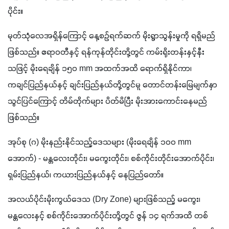
ပိုင်း။
မုတ်သုံလေအရှိန်ကြောင့် နေ့စဉ်ရက်ဆက် မိုးရွာသွန်းမှုကို ရရှိမည်
ဖြစ်သည်။ ဧရာဝတီနှင့် ရန်ကုန်တိုင်းတို့တွင် ကမ်းရိုးတန်းနှင့်နီး
သဖြင့် မိုးရေချိန် ၁၅၀ mm အထက်အထိ ရောက်ရှိနိုင်ကာ၊ 
ကချင်ပြည်နယ်နှင့် ချင်းပြည်နယ်တို့တွင်မူ တောင်တန်းမြေမျက်နှာ
သွင်ပြင်ကြောင့် တိမ်တိုက်များ ပိတ်မိပြီး မိုးအားကောင်းနေမည် 
ဖြစ်သည်။
အုပ်စု (ဂ) မိုးနည်းနိုင်သည့်ဒေသများ (မိုးရေချိန် ၁၀၀ mm 
အောက်) - မန္တလေးတိုင်း၊ မကွေးတိုင်း၊ စစ်ကိုင်းတိုင်းအောက်ပိုင်း၊ 
ရှမ်းပြည်နယ်၊ ကယားပြည်နယ်နှင့် နေပြည်တော်။
အလယ်ပိုင်းမိုးကွယ်ဒေသ (Dry Zone) များဖြစ်သည့် မကွေး၊ 
မန္တလေးနှင့် စစ်ကိုင်းအောက်ပိုင်းတို့တွင် ဇွန် ၁၄ ရက်အထိ တစ်