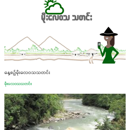
နေ့စဉ်မိုးလေဝသသတင်း
မိုးလေဝသသတင်း