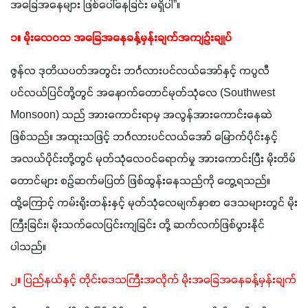
အခြေအနေများ ဖြစ်ပေါ်နေခြင်း မရှိပါ”။
၁။ မိုးလေဝသ အခြေအနေခန့်မှန်းချက်အကျဉ်းချုပ် 
ဇွန်လ ဒုတိယပတ်အတွင်း ဘင်္ဂလားပင်လယ်အော်နှင့် ကပ္ပလီ
ပင်လယ်ပြင်တို့တွင် အနောက်တောင်မုတ်သုံလေ (Southwest 
Monsoon) သည် အားကောင်းရာမှ အလွန်အားကောင်းနေဆဲ 
ဖြစ်သည်။ အထူးသဖြင့် ဘင်္ဂလားပင်လယ်အော် မြောက်ပိုင်းနှင့် 
အလယ်ပိုင်းတို့တွင် မုတ်သုံလေဝင်ရောက်မှု အားကောင်းပြီး မိုးတိမ်
တောင်များ စဉ်ဆက်မပြတ် ဖြစ်ထွန်းနေသည်ကို တွေ့ရသည်။ 
ထို့ကြောင့် ကမ်းရိုးတန်းနှင့် မုတ်သုံလေမျက်နှာစာ ဒေသများတွင် မိုး
ကြီးခြင်း၊ မိုးသက်လေပြင်းကျခြင်း တို့ ဆက်လက်ဖြစ်ပွားနိုင်
ပါသည်။
၂။ ပြည်နယ်နှင့် တိုင်းဒေသကြီးအလိုက် မိုးအခြေအနေခန့်မှန်းချက်