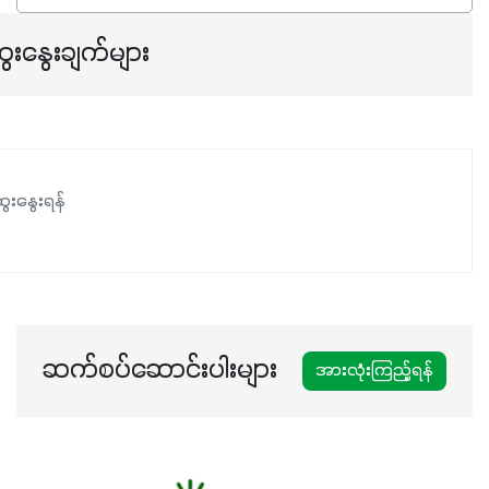
ေးနွေးချက်များ
ေးနွေးရန်
ဆက်စပ်ဆောင်းပါးများ
အားလုံးကြည့်ရန်