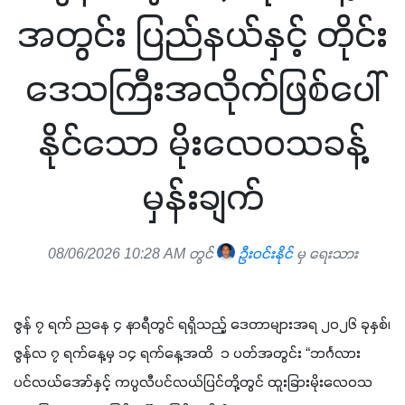
အတွင်း ပြည်နယ်နှင့် တိုင်း
ဒေသကြီးအလိုက်ဖြစ်ပေါ်
နိုင်သော မိုးလေဝသခန့်
မှန်းချက်
08/06/2026 10:28 AM တွင်
ဦးဝင်းနိုင်
မှ ရေးသား
ဇွန် ၇ ရက် ညနေ ၄ နာရီတွင် ရရှိသည့် ဒေတာများအရ ၂၀၂၆ ခုနှစ်၊ 
ဇွန်လ ၇ ရက်နေ့မှ ၁၄ ရက်နေ့အထိ  ၁ ပတ်အတွင်း “ဘင်္ဂလား
ပင်လယ်အော်နှင့် ကပ္ပလီပင်လယ်ပြင်တို့တွင် ထူးခြားမိုးလေဝသ