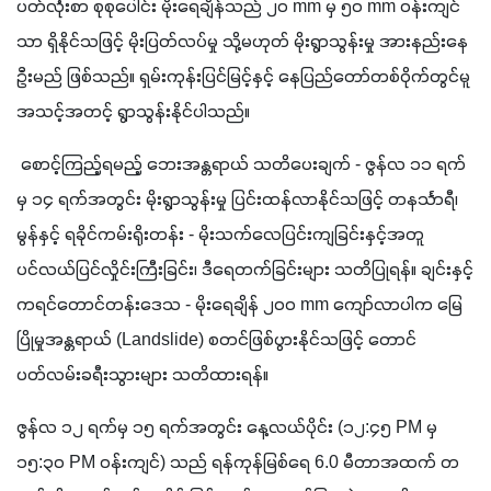
ပတ်လုံးစာ စုစုပေါင်း မိုးရေချိန်သည် ၂၀ mm မှ ၅၀ mm ဝန်းကျင်
သာ ရှိနိုင်သဖြင့် မိုးပြတ်လပ်မှု သို့မဟုတ် မိုးရွာသွန်းမှု အားနည်းနေ
ဦးမည် ဖြစ်သည်။ ရှမ်းကုန်းပြင်မြင့်နှင့် နေပြည်တော်တစ်ဝိုက်တွင်မူ 
အသင့်အတင့် ရွာသွန်းနိုင်ပါသည်။
 စောင့်ကြည့်ရမည့် ဘေးအန္တရာယ် သတိပေးချက် - ဇွန်လ ၁၁ ရက်
မှ ၁၄ ရက်အတွင်း မိုးရွာသွန်းမှု ပြင်းထန်လာနိုင်သဖြင့် တနင်္သာရီ၊ 
မွန်နှင့် ရခိုင်ကမ်းရိုးတန်း - မိုးသက်လေပြင်းကျခြင်းနှင့်အတူ 
ပင်လယ်ပြင်လှိုင်းကြီးခြင်း၊ ဒီရေတက်ခြင်းများ သတိပြုရန်။ ချင်းနှင့် 
ကရင်တောင်တန်းဒေသ - မိုးရေချိန် ၂၀၀ mm ကျော်လာပါက မြေ
ပြိုမှုအန္တရာယ် (Landslide) စတင်ဖြစ်ပွားနိုင်သဖြင့် တောင်
ပတ်လမ်းခရီးသွားများ သတိထားရန်။
ဇွန်လ ၁၂ ရက်မှ ၁၅ ရက်အတွင်း နေ့လယ်ပိုင်း (၁၂:၄၅ PM မှ 
၁၅:၃၀ PM ဝန်းကျင်) သည် ရန်ကုန်မြစ်ရေ 6.0 မီတာအထက် တ