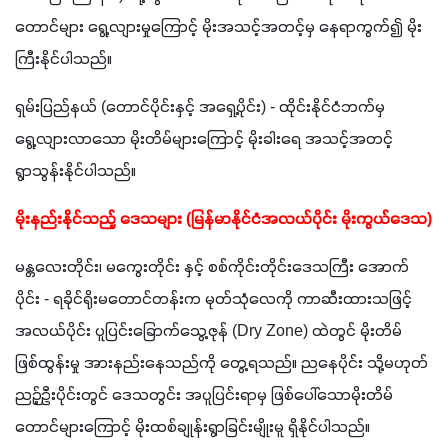
တောင်များ ရွေ့လျားမှုကြောင့် မိုးအသင့်အတင့်မှ နေရာကွက်၍ မိုး
ကြီးနိုင်ပါသည်။
ရှမ်းပြည်နယ် (တောင်ပိုင်းနှင့် အရှေ့ပိုင်း) - ထိုင်းနိုင်ငံဘက်မှ 
ရွေ့လျားလာသော မိုးတိမ်များကြောင့် မိုးခါးရေ အသင့်အတင့် 
ရွာသွန်းနိုင်ပါသည်။
မိုးနည်းနိုင်သည့် ဒေသများ (မြန်မာနိုင်ငံအလယ်ပိုင်း မိုးကွယ်ဒေသ)
မန္တလေးတိုင်း၊ မကွေးတိုင်း နှင့် စစ်ကိုင်းတိုင်းဒေသကြီး အောက်
ပိုင်း - ရခိုင်ရိုးမတောင်တန်းက မုတ်သုံလေကို ကာဆီးထားသဖြင့် 
အလယ်ပိုင်း ပူပြင်းခြောက်သွေ့ဇုန် (Dry Zone) ထဲတွင် မိုးတိမ်
ဖြစ်ထွန်းမှု အားနည်းနေသည်ကို တွေ့ရသည်။ ညနေပိုင်း သို့မဟုတ် 
ညဉ့်ဦးပိုင်းတွင် ဒေသတွင်း အပူပြင်းရာမှ ဖြစ်ပေါ်သောမိုးတိမ်
တောင်များကြောင့် မိုးထစ်ချုန်းရွာခြင်းမျိုးမူ ရှိနိုင်ပါသည်။