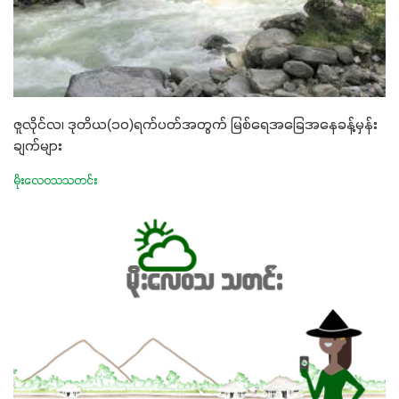
ဇူလိုင်လ၊ ဒုတိယ(၁၀)ရက်ပတ်အတွက် မြစ်ရေအခြေအနေခန့်မှန်း
ချက်များ
မိုးလေဝသသတင်း