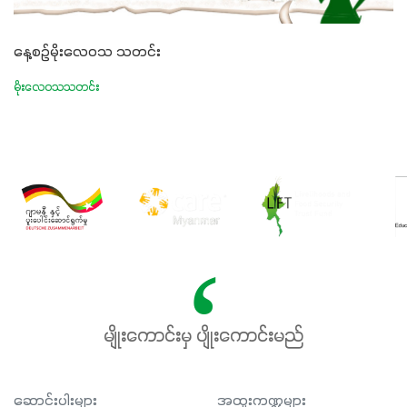
နေ့စဉ်မိုးလေဝသ သတင်း
မိုးလေဝသသတင်း
မျိုးကောင်းမှ ပျိုးကောင်းမည်
ဆောင်းပါးများ
အထူးကဏ္ဍများ