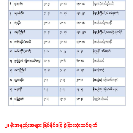
၂။ မိုးအနည်းအများ ဖြစ်နိုင်ခြေ ခွဲခြားသုံးသပ်ချက်