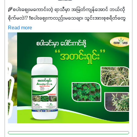
🌾စပါးဈေးမကောင်းတဲ့ ရာသီမှာ အမြတ်ကျန်အောင် ဘယ်လို
စိုက်မလဲ⁉️ ❗စပါးဈေးကလည်းမသေချာ၊ သွင်းအားစုစရိတ်တွေ
ကလည်း တက်နေတဲ့ဒီလိုအချိန်မှာ သွင်းအားစုဖိုးကို လျှော့ချပြီး
Read more
အထွက်နှုန်းကို ထိန်းထားနိုင်မှ ဦးကြီးတို့ အဆင်ပြေမှာနော် ✔️ဒါ
ကြောင့် ကိုယ်သုံးသမျှ ကိုယ့်အတွက်အကျိုးရစေမယ့်
အရည်အသွေးစိတ်ချရတဲ့ သွင်းအားစုပစ္စည်းတွေကိုပဲ ရွေးချယ်
သုံးသင့်ပါတယ်။