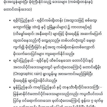
မိုးအလွန်များပြီး မိုးကြီးနိုင်သည့် ဒေသများ (ကမ်းရိုးတန်းနှင့် 
တောင်တန်းဒေသ)
ရခိုင်ပြည်နယ် - ရခိုင်ကမ်းရိုးတန်း (အထူးသဖြင့် စစ်တွေ၊
ကျောက်ဖြူ၊ သံတွဲ နှင့် ဂွမြို့နယ်များ) ၌ ကာလာရင့်ရင့်
(လိမ္မော်ရောင်၊ အနီရောင်) များဖြင့် မိုးရေချိန် အဆက်မပြတ်
ထူထပ်နေသည်ကို တွေ့ရသည်။ တစ်ပတ်လုံးတွင် နေရာ
ကွက်၍ မိုးကြီးခြင်း နှင့်အတူ ကမ်းရိုးတန်းတစ်လျှောက်
မိုးသက်လေပြင်းများ ကျရောက်နိုင်သည်။
ချင်းပြည်နယ် - ရခိုင်နှင့် ထိစပ်နေသော တောင်ပိုင်းနှင့်
အလယ်ပိုင်းဒေသများတွင် မုတ်သုံလေကြောင့် တောင်ဆို့မိုး
(Orographic rain) ရွာသွန်းမှု အားကောင်းမည်ဖြစ်ပြီး
မိုးရေချိန် များပြားနိုင်ပါသည်။
မွန်ပြည်နယ်၊ ကရင်ပြည်နယ် နှင့် တနင်္သာရီတိုင်းဒေသကြီး -
မြန်မာနိုင်ငံတောင်ပိုင်းဒေသများသည်လည်း ကပ္ပလီပင်လယ်
ပြင်မှ ဝင်ရောက်လာသော မုတ်သုံလေကြောင့် ဇွန်လ ၇ ရက်မှ