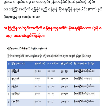
ဇွန်လ ၈ ရက်မှ ၁၄ ရက်အတွင်း မြန်မာနိုင်ငံ ပြည်နယ်နှင့် တိုင်း
ဒေသကြီးအလိုက် ရရှိနိုင်မည့် ခန့်မှန်းမိုးရေချိန် စုစုပေါင်း (mm) နှင့် 
မိုးရွာသွန်းမှု အခြေအနေ -
၁။ ပြည်နယ်/တိုင်းအလိုက် ခန့်မှန်းစုစုပေါင်း မိုးရေချိန်ဇယား (ဇွန် ၈ 
- ၁၄)  ဇယားပုံတွင်ကြည့်ပါ။