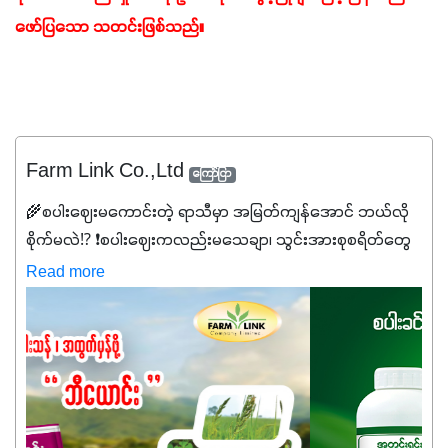
ဖော်ပြသော သတင်းဖြစ်သည်။
Farm Link Co.,Ltd
ကြော်ငြာ
🌾စပါးဈေးမကောင်းတဲ့ ရာသီမှာ အမြတ်ကျန်အောင် ဘယ်လို
စိုက်မလဲ⁉️ ❗စပါးဈေးကလည်းမသေချာ၊ သွင်းအားစုစရိတ်တွေ
ကလည်း တက်နေတဲ့ဒီလိုအချိန်မှာ သွင်းအားစုဖိုးကို လျှော့ချပြီး
Read more
အထွက်နှုန်းကို ထိန်းထားနိုင်မှ ဦးကြီးတို့ အဆင်ပြေမှာနော် ✔️ဒါ
ကြောင့် ကိုယ်သုံးသမျှ ကိုယ့်အတွက်အကျိုးရစေမယ့်
အရည်အသွေးစိတ်ချရတဲ့ သွင်းအားစုပစ္စည်းတွေကိုပဲ ရွေးချယ်
သုံးသင့်ပါတယ်။