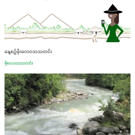
နေ့စဉ်မိုးလေဝသသတင်း
မိုးလေဝသသတင်း