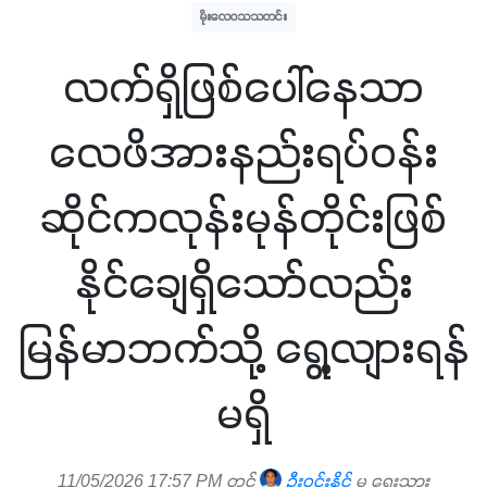
မိုးလေဝသသတင်း
လက်ရှိဖြစ်ပေါ်နေသာ
လေဖိအားနည်းရပ်ဝန်း
ဆိုင်ကလုန်းမုန်တိုင်းဖြစ်
နိုင်ချေရှိသော်လည်း
မြန်မာဘက်သို့ ရွေ့လျားရန်
မရှိ
11/05/2026 17:57 PM တွင်
ဦးဝင်းနိုင်
မှ ရေးသား