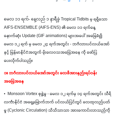
မေလ ၁၁ ရက်- နေ့လည် ၁ နာရီခွဲ 
Tropical Tidbits မှ ရရှိသော 
AIFS-ENSEMBLE (AIFS-ENS) ၏ မေလ ၁၁ ရက်နေ့ 
နောက်ဆုံး Update (GIF animations) များအပေါ် အခြေခံ၍ 
မေလ ၁၂ ရက် မှ မေလ ၂၄ ရက်အတွင်း - ဘင်္ဂလားပင်လယ်အော်
နှင့် မြန်မာနိုင်ငံအတွက် မိုးလေဝသအခြေအနေ ကို ဖော်ပြ
ပေးလိုက်ပါသည်။
၁။ ဘင်္ဂလားပင်လယ်အော်အတွင်း လေဖိအားနည်းရပ်ဝန်း 
အခြေအနေ
•  Monsoon Vortex စုဖွဲ့မှု - မေလ ၁၂ ရက်မှ ၁၄ ရက်အတွင်း သီရိ
လင်္ကာနိုင်ငံ အရှေ့မြောက်ဘက် ပင်လယ်ပြင်တွင် လေထုလည်ပတ်
မှု (Cyclonic Circulation) သိသိသာသာ အားကောင်းလာသည်ကို 