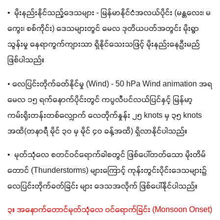
•  မိုးနည်းနိုင်သည့်ဒေသများ - မြန်မာနိုင်ငံအလယ်ပိုင်း (မန္တလေး၊ မ
ကွေး၊ စစ်ကိုင်း) ဒေသများတွင် မေလ ဒုတိယပတ်အတွင်း မိုးရွာ
သွန်းမှု နေရာကွက်ကျားသာ ရှိနိုင်သေးသဖြင့် မိုးနည်းနေဦးမည် 
ဖြစ်ပါသည်။
• 
လေပြင်းတိုက်ခတ်နိုင်မှု (Wind) - 50 hPa Wind animation အရ 
မေလ ၁၅ ရက်နောက်ပိုင်းတွင် ကပ္ပလီပင်လယ်ပြင်နှင့် မြန်မာ့
ကမ်းရိုးတန်းတစ်လျှောက် လေတိုက်နှုန်း ၂၅ knots မှ ၃၅ knots 
အထိ(တနာရီ မိုင် ၃၀ မှ မိုင် ၄၀ ခန့်အထိ) ရှိလာနိုင်ပါသည်။
•  မုတ်သုံလေ စတင်ဝင်ရောက်ခါစတွင် ဖြစ်ပေါ်တတ်သော မိုးတိမ်
တောင် (Thunderstorms) များကြောင့် ကုန်းတွင်းပိုင်းဒေသများ၌ 
လေပြင်းတိုက်ခတ်ခြင်း များ ဒေသအလိုက် ဖြစ်ပေါ်နိုင်ပါသည်။
၃။ အနောက်တောင်မုတ်သုံလေ ဝင်ရောက်ခြင်း (Monsoon Onset)