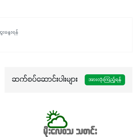
ေးနွေးရန်
ဆက်စပ်ဆောင်းပါးများ
အားလုံးကြည့်ရန်