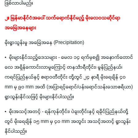
ဖြစ်လာပါမည်။
၂။ မြန်မာနိုင်ငံအပေါ် သက်ရောက်နိုင်မည့် မိုးလေဝသဆိုင်ရာ
အခြေအနေများ
မိုးရွာသွန်းမှု အခြေအနေ (Precipitation)
•  မိုးများနိုင်သည့်ဒေသများ - မေလ ၁၄ ရက်မှစ၍ အနောက်တောင်
လေ အရှိန်ကောင်းလာမှုကြောင့် တနင်္သာရီတိုင်း၊ မွန်ပြည်နယ်၊ 
ကရင်ပြည်နယ်နှင့် ဧရာဝတီတိုင်း တို့တွင် ၂၄ နာရီ မိုးရေချိန် ၄၀ 
mm မှ ၉၀ mm အထိ (အပြာရင့်ရောင်/ပန်းရောင်သန်းသောဧရိယာ) 
ရွာသွန်းနိုင်သဖြင့် မိုးများနိုင်ပါသည်။
•  မိုးအသင့်အတင့် - ရန်ကုန်တိုင်း၊ ပဲခူးတိုင်းနှင့် ရခိုင်ပြည်နယ်တို့
တွင် မိုးရေချိန် ၁၅ mm မှ ၄၀ mm အတွင်း အသင့်အတင့် ရွာသွန်း
နိုင်ပါသည်။