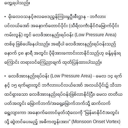
တွေ့ရပါသည်။
•  မိုးလေဝသနှင့်ဇလဗေဒညွှန်ကြားမှုဦးစီးဌာန - ဘင်္ဂလား
ပင်လယ်အော် အနောက်တောင်ပိုင်း (သီရိလင်္ကာနိုင်ငံမြောက်ပိုင်း
ကမ်းလွန်) တွင် လေဖိအားနည်းရပ်ဝန်း (Low Pressure Area) 
တစ်ခု ဖြစ်ပေါ်နေပါသည်။ အဆိုပါ လေဖိအားနည်းရပ်ဝန်းသည် 
နောက် ၄၈ နာရီ အတွင်း ပိုမိုအားကောင်းလာနိုင်သည်ဟု ခန့်မှန်းရ
ကြောင်း တရားဝင်ကြေညာချက် ထုတ်ပြန်ထားပါသည်။
•  လေဖိအားနည်းရပ်ဝန်း (Low Pressure Area) - မေလ ၁၄ ရက်
နှင့် ၁၅ ရက်များတွင် ဘင်္ဂလားပင်လယ်အော် အလယ်ပိုင်း၌ သိသာ
ထင်ရှားသော လေဖိအားနည်းရပ်ဝန်းဖြစ်လာနိုင်ပြီး၊ မေလ တတိယ
ပတ်အတွင်း မြောက်ဘက်/အရှေ့မြောက်ဘက်သို့ ဆက်လက်
ရွေ့လျားကာ အနောက်တောင်မုတ်သုံလေကို “မြန်မာနိုင်ငံအတွင်း
သို့ ဆွဲတင်ပေးမည့် အဓိကတွန်းအား” (Monsoon Onset Vortex) 