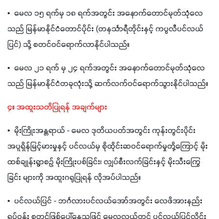
•  မေလ ၁၅ ရက်မှ ၁၈ ရက်အတွင်း အနောက်တောင်မုတ်သုံလေ
သည် မြန်မာနိုင်ငံတောင်ပိုင်း (တနင်္သာရီတိုင်းနှင့် ကပ္ပလီပင်လယ်
ပြင်) သို့ စတင်ဝင်ရောက်လာနိုင်ပါသည်။
•  မေလ ၂၁ ရက် မှ ၂၄ ရက်အတွင်း အနောက်တောင်မုတ်သုံလေ
သည် မြန်မာနိုင်ငံတခုလုံးသို့ ဆက်လက်ဝင်ရောက်သွားနိုင်ပါသည်။
၄။ အထူးသတိပြုရန် အချက်များ
•  မိုးကြိုးအန္တရာယ် - မေလ ဒုတိယပတ်အတွင်း ကုန်းတွင်းပိုင်း 
အပူရှိန်မြင့်မားမှုနှင့် ပင်လယ်မှ စိုထိုင်းဆဝင်ရောက်မှုတို့ကြောင့် မိုး
ထစ်ချုန်းရွာစဉ် မိုးကြိုးပစ်ခြင်း၊ လျှပ်စီးလက်ခြင်းနှင့် မိုးသီးကြွေ
ခြင်း များကို အထူးဂရုပြုရန် လိုအပ်ပါသည်။
•  ပင်လယ်ပြင် - ဘင်္ဂလားပင်လယ်အော်အတွင်း လေဖိအားနည်း
ရပ်ဝန်း စတင်ဖြစ်ပေါ်နေသဖြင့် မေလလယ်တွင် ပင်လယ်ပြင်လှိုင်း 