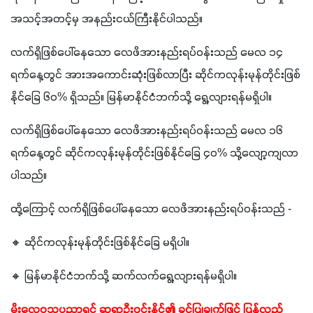
အသင့်အတင့်မှ အနည်းငယ်ကြီးနိုင်ပါသည်။
လက်ရှိဖြစ်ပေါ်နေသော လေဖိအားနည်းရပ်ဝန်းသည် မေလ ၁၄ 
ရက်နေ့တွင် အားအကောင်းဆုံးဖြစ်လာပြီး ဆိုင်ကလုန်းမုန်တိုင်းဖြစ်
နိုင်ခြေ ၆၀% ရှိသည်။ မြန်မာနိုင်ငံဘက်သို့ ရွေ့လျားရန်မရှိပါ။
လက်ရှိဖြစ်ပေါ်နေသော လေဖိအားနည်းရပ်ဝန်းသည် မေလ ၁၆ 
ရက်နေ့တွင် ဆိုင်ကလုန်းမုန်တိုင်းဖြစ်နိုင်ခြေ ၄၀% သို့လျော့ကျလာ
ပါသည်။
ထို့ကြောင့် လက်ရှိဖြစ်ပေါ်နေသော လေဖိအားနည်းရပ်ဝန်းသည် -
🔸 ဆိုင်ကလုန်းမုန်တိုင်းဖြစ်နိုင်ခြေ မရှိပါ။
🔸 မြန်မာနိုင်ငံဘက်သို့ ဆက်လက်ရွေ့လျားရန်မရှိပါ။
မိုးလေဝသပညာရှင် ဆရာဦးဝင်းနိုင်၏ ခွင့်ပြုချက်ဖြင့် ပြန်လည်