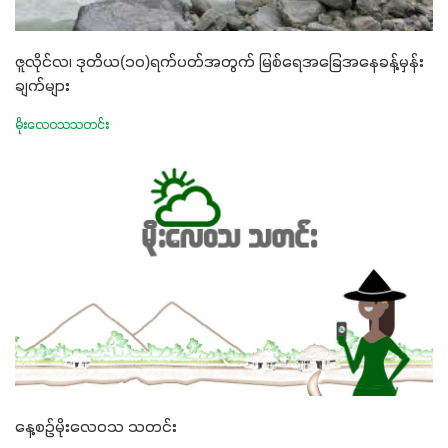
ဇူလိုင်လ၊ ဒုတိယ(၁၀)ရက်ပတ်အတွက် မြစ်ရေအခြေအနေခန့်မှန်း
ချက်များ
မိုးလေဝသသတင်း
နေ့စဉ်မိုးလေဝသ သတင်း