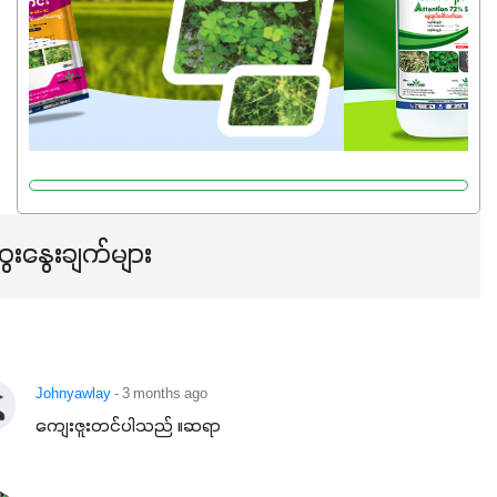
ေးနွေးချက်များ
Johnyawlay
- 3 months ago
ကျေးဇူးတင်ပါသည် ။ဆရာ