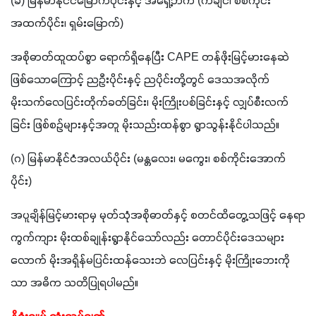
(ခ) မြန်မာနိုင်ငံမြောက်ပိုင်းနှင့် အရှေ့ဘက် (ကချင်၊ စစ်ကိုင်း
အထက်ပိုင်း၊ ရှမ်းမြောက်)
အစိုဓာတ်ထူထပ်စွာ ရောက်ရှိနေပြီး CAPE တန်ဖိုးမြင့်မားနေဆဲ 
ဖြစ်သောကြောင့် ညဦးပိုင်းနှင့် ညပိုင်းတို့တွင် ဒေသအလိုက် 
မိုးသက်လေပြင်းတိုက်ခတ်ခြင်း၊ မိုးကြိုးပစ်ခြင်းနှင့် လျှပ်စီးလက်
ခြင်း ဖြစ်စဉ်များနှင့်အတူ မိုးသည်းထန်စွာ ရွာသွန်းနိုင်ပါသည်။
(ဂ) မြန်မာနိုင်ငံအလယ်ပိုင်း (မန္တလေး၊ မကွေး၊ စစ်ကိုင်းအောက်
ပိုင်း)
အပူချိန်မြင့်မားရာမှ မုတ်သုံအစိုဓာတ်နှင့် စတင်ထိတွေ့သဖြင့် နေရာ
ကွက်ကျား မိုးထစ်ချုန်းရွာနိုင်သော်လည်း တောင်ပိုင်းဒေသများ
လောက် မိုးအရှိန်မပြင်းထန်သေးဘဲ လေပြင်းနှင့် မိုးကြိုးဘေးကို
သာ အဓိက သတိပြုရပါမည်။