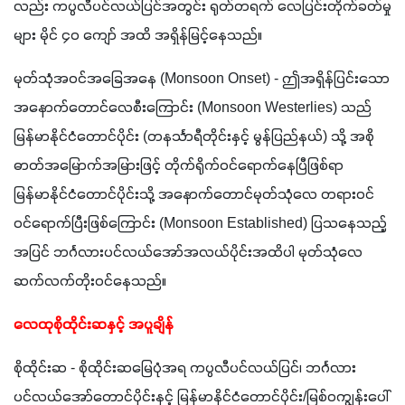
လည်း ကပ္ပလီပင်လယ်ပြင်အတွင်း ရုတ်တရက် လေပြင်းတိုက်ခတ်မှု
များ မိုင် ၄၀ ကျော် အထိ အရှိန်မြင့်နေသည်။
မုတ်သုံအဝင်အခြေအနေ (Monsoon Onset) - ဤအရှိန်ပြင်းသော 
အနောက်တောင်လေစီးကြောင်း (Monsoon Westerlies) သည် 
မြန်မာနိုင်ငံတောင်ပိုင်း (တနင်္သာရီတိုင်းနှင့် မွန်ပြည်နယ်) သို့ အစို
ဓာတ်အမြောက်အမြားဖြင့် တိုက်ရိုက်ဝင်ရောက်နေပြီဖြစ်ရာ 
မြန်မာနိုင်ငံတောင်ပိုင်းသို့ အနောက်တောင်မုတ်သုံလေ တရားဝင် 
ဝင်ရောက်ပြီးဖြစ်ကြောင်း (Monsoon Established) ပြသနေသည့်
အပြင် ဘင်္ဂလားပင်လယ်အော်အလယ်ပိုင်းအထိပါ မုတ်သုံလေ 
ဆက်လက်တိုးဝင်နေသည်။
လေထုစိုထိုင်းဆနှင့် အပူချိန်
စိုထိုင်းဆ - စိုထိုင်းဆမြေပုံအရ ကပ္ပလီပင်လယ်ပြင်၊ ဘင်္ဂလား
ပင်လယ်အော်တောင်ပိုင်းနှင့် မြန်မာနိုင်ငံတောင်ပိုင်း/မြစ်ဝကျွန်းပေါ်