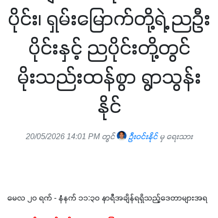
ပိုင်း၊ ရှမ်းမြောက်တို့ရဲ့ ညဦး
ပိုင်းနှင့် ညပိုင်းတို့တွင်
မိုးသည်းထန်စွာ ရွာသွန်း
နိုင်
20/05/2026 14:01 PM တွင်
ဦးဝင်းနိုင်
မှ ရေးသား
မေလ ၂၀ ရက် - နံနက် ၁၁:၃၀ နာရီအချိန်ရရှိသည့်ဒေတာများအရ