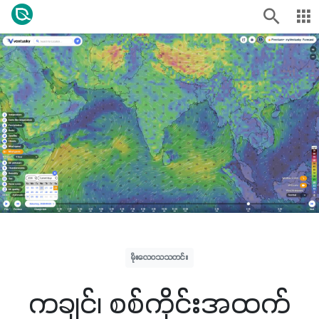
မိုးလေဝသသတင်း
ကချင်၊ စစ်ကိုင်းအထက်