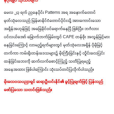
နိဂုံးချုပ် သုံးသပ်ချက်
မေလ ၂၃ ရက် ညနေပိုင်း Patterns အရ အနောက်တောင်
မုတ်သုံလေသည် မြန်မာနိုင်ငံတောင်ပိုင်းသို့ အားကောင်းသော 
အရှိန်အဟုန်ဖြင့် အခြေခိုင်ဝင်ရောက်နေပြီ ဖြစ်ပြီး၊ ဘင်္ဂလား
ပင်လယ်အော် မြောက်ဘက်ခြမ်းတွင် CAPE တန်ဖိုး အလွန်မြင့်မား
နေခြင်းကြောင့် လာမည့်ရက်များတွင် မုတ်သုံလေအရှိန် ပိုမိုမြင့်
တက်ကာ ကမ်းရိုးတန်းဒေသများ၌ မိုးကြီးခြင်းနှင့် လှိုင်းလေပြင်း
ထန်ခြင်းဘေးကို ဆက်လက်စောင့်ကြည့် သတိပြုရမည့် 
အနေအထား ဖြစ်ပါကြောင်း သုံးသပ်တင်ပြလိုက်ပါသည်။
မိုးလေဝသပညာရှင် ဆရာဦးဝင်းနိုင်၏ ခွင့်ပြုချက်ဖြင့် ပြန်လည်
ဖော်ပြသော သတင်းဖြစ်သည်။