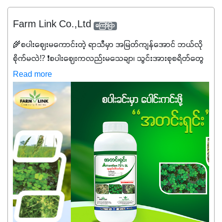
Farm Link Co.,Ltd
ကြော်ငြာ
🌾စပါးဈေးမကောင်းတဲ့ ရာသီမှာ အမြတ်ကျန်အောင် ဘယ်လို
စိုက်မလဲ⁉️ ❗စပါးဈေးကလည်းမသေချာ၊ သွင်းအားစုစရိတ်တွေ
ကလည်း တက်နေတဲ့ဒီလိုအချိန်မှာ သွင်းအားစုဖိုးကို လျှော့ချပြီး
Read more
အထွက်နှုန်းကို ထိန်းထားနိုင်မှ ဦးကြီးတို့ အဆင်ပြေမှာနော် ✔️ဒါ
ကြောင့် ကိုယ်သုံးသမျှ ကိုယ့်အတွက်အကျိုးရစေမယ့်
အရည်အသွေးစိတ်ချရတဲ့ သွင်းအားစုပစ္စည်းတွေကိုပဲ ရွေးချယ်
သုံးသင့်ပါတယ်။