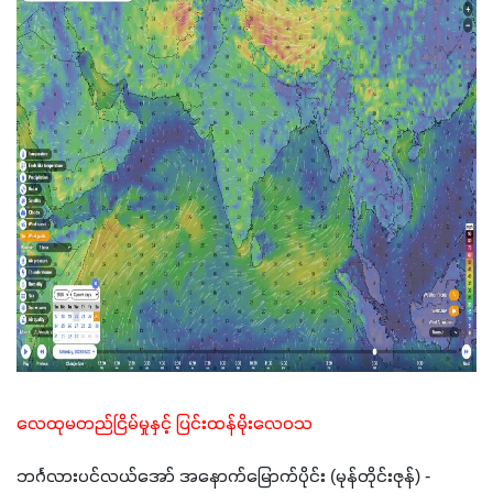
လေထုမတည်ငြိမ်မှုနှင့် ပြင်းထန်မိုးလေဝသ 
ဘင်္ဂလားပင်လယ်အော် အနောက်မြောက်ပိုင်း (မုန်တိုင်းဇုန်) - 