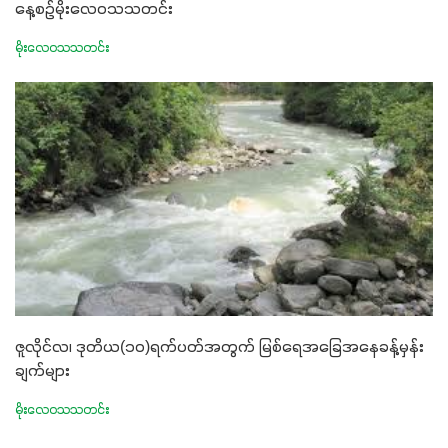
နေ့စဉ်မိုးလေဝသသတင်း
မိုးလေဝသသတင်း
ဇူလိုင်လ၊ ဒုတိယ(၁၀)ရက်ပတ်အတွက် မြစ်ရေအခြေအနေခန့်မှန်း
ချက်များ
မိုးလေဝသသတင်း