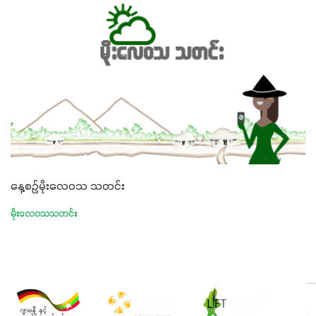
နေ့စဉ်မိုးလေဝသ သတင်း
မိုးလေဝသသတင်း