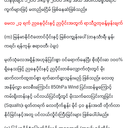
တန်ဖိုးများ ၁၂၀၀ J/kg မှ ၂၀၀၀ J/kg အထိ အဝါ/လိမ္မော်ရောင် 
ကွက်များဖြင့် မတည်မငြိမ် ဖြစ်နေဆဲဖြစ်သည်။
မေလ ၂၃ ရက် ညနေပိုင်းနှင့် ညပိုင်းအတွက် ရာသီဥတုခန့်မှန်းချက်
(က) မြန်မာနိုင်ငံတောင်ပိုင်းနှင့် မြစ်ဝကျွန်းပေါ် (တနင်္သာရီ၊ မွန်၊ 
ကရင်၊ ရန်ကုန်၊ ဧရာဝတီ၊ ပဲခူး)
မုတ်သုံလေအရှိန်အဟုန်ပြင်းစွာ ဝင်ရောက်နေပြီး စိုထိုင်းဆ ၁၀၀% 
ရှိနေသဖြင့် ညနေပိုင်းနှင့် ညပိုင်းတစ်လျှောက်လုံးတွင် မိုး
ဆက်လက်ထူထပ်စွာ ရက်ဆက်ရွာသွန်းမည် ဖြစ်သည်။ လေထု
အနိမ့်လွှာ လေစီးကြောင်း 850hPa Wind ပြင်းထန်မှုကြောင့် 
ကမ်းရိုးတန်းနှင့် ပင်လယ်ပြင်တို့တွင် မိုးသက်လေပြင်းကျခြင်း 
(Squalls)၊ ရုတ်တရက် လေတိုက်နှုန်း မိုင် ၄၀ နှုန်းအထိ တိုက်လာ
နိုင်ခြင်းနှင့်အတူ ပင်လယ်လှိုင်းကြီးခြင်းများ ဖြစ်ပေါ်ပါမည်။