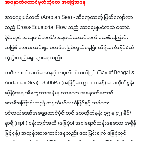
အနောက်တောင်မုတ်သုံလေ အခြေအနေ 
အာရေဗျပင်လယ် (Arabian Sea) - အီကွေတာကို ဖြတ်ကျော်လာ
သည့် Cross-Equatorial Flow သည် အာရေဗျပင်လယ် တောင်
ပိုင်းတွင် အနောက်ဘက်/အနောက်တောင်ဘက် လေစီးကြောင်း
အဖြစ် အားကောင်းစွာ စတင်အမြစ်တွယ်နေပြီး သီရိလင်္ကာနိုင်ငံဆီ
သို့ ဦးတည်ရွေ့လျားနေသည်။
ဘင်္ဂလားပင်လယ်အော်နှင့် ကပ္ပလီပင်လယ်ပြင် (Bay of Bengal & 
Andaman Sea) - 850hPa (အမြင့်ပေ ၅,၀၀၀ ခန့်) လေတိုက်နှုန်း
မြေပုံအရ အီကွေတာအနီးမှ လာသော အနောက်တောင်
လေစီးကြောင်းသည် ကပ္ပလီပင်လယ်ပြင်နှင့် ဘင်္ဂလား
ပင်လယ်အော်အရှေ့တောင်ပိုင်းတွင် လေတိုက်နှုန်း ၃၅ မှ ၄၂ မိုင်/
နာရီ (mph) ဝန်းကျင်အထိ (မြေပုံပါ အဝါရောင်သန်းနေသော အရှိန်
မြင့်ဇုန်) အလွန်အားကောင်းနေသည်။ လေပြင်းချက် မြေပုံတွင်