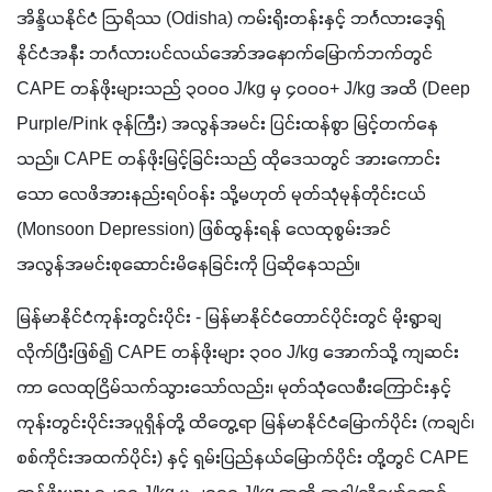
အိန္ဒိယနိုင်ငံ ဩရိဿ (Odisha) ကမ်းရိုးတန်းနှင့် ဘင်္ဂလားဒေ့ရှ်
နိုင်ငံအနီး ဘင်္ဂလားပင်လယ်အော်အနောက်မြောက်ဘက်တွင် 
CAPE တန်ဖိုးများသည် ၃၀၀၀ J/kg မှ ၄၀၀၀+ J/kg အထိ (Deep 
Purple/Pink ဇုန်ကြီး) အလွန်အမင်း ပြင်းထန်စွာ မြင့်တက်နေ
သည်။ CAPE တန်ဖိုးမြင့်ခြင်းသည် ထိုဒေသတွင် အားကောင်း
သော လေဖိအားနည်းရပ်ဝန်း သို့မဟုတ် မုတ်သုံမုန်တိုင်းငယ် 
(Monsoon Depression) ဖြစ်ထွန်းရန် လေထုစွမ်းအင် 
အလွန်အမင်းစုဆောင်းမိနေခြင်းကို ပြဆိုနေသည်။
မြန်မာနိုင်ငံကုန်းတွင်းပိုင်း - မြန်မာနိုင်ငံတောင်ပိုင်းတွင် မိုးရွာချ
လိုက်ပြီးဖြစ်၍ CAPE တန်ဖိုးများ ၃၀၀ J/kg အောက်သို့ ကျဆင်း
ကာ လေထုငြိမ်သက်သွားသော်လည်း၊ မုတ်သုံလေစီးကြောင်းနှင့် 
ကုန်းတွင်းပိုင်းအပူရှိန်တို့ ထိတွေ့ရာ မြန်မာနိုင်ငံမြောက်ပိုင်း (ကချင်၊ 
စစ်ကိုင်းအထက်ပိုင်း) နှင့် ရှမ်းပြည်နယ်မြောက်ပိုင်း တို့တွင် CAPE 