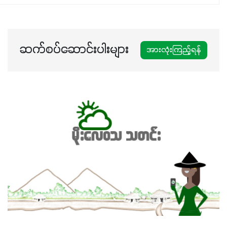
ဆက်စပ်ဆောင်းပါးများ
အားလုံးကြည့်ရန်