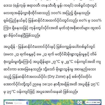
ဒေသ (ရန်ကုန်၊ ဧရာဝတီ၊ တနင်္သာရီ၊ မွန်၊ ကရင်) တစ်ခွင်လုံးတွင် 
လေထုအနိမ့်လွှာစိုထိုင်းဆသည် ၁၀၀% အပြည့် ရှိနေသည်။ 
ရှမ်းပြည်နယ်နှင့် မြန်မာနိုင်ငံအထက်ပိုင်းတွင်လည်း ၈၀% မှ ၁၀၀% 
ကြား ရှိနေသဖြင့် ကုန်းတွင်းပိုင်းအထိ မုတ်သုံအစိုဓာတ်များ ထူထပ်
စွာ စိမ့်ဝင်နေပြီဖြစ်သည်။
အပူချိန် - မြန်မာနိုင်ငံတောင်ပိုင်းနှင့် မြစ်ဝကျွန်းပေါ်တစ်ခွင်တွင် 
(မေလ ၂၃ ရက်နေ့နှင့် မေ ၂၃ ရက် မတိုင်မီ)မိုးရွာသွန်းမှုနှင့် တိမ်
ဖုံးလွှမ်းမှုတို့ကြောင့် အပူချိန်များ ၂၇°C မှ ၂၉°C ဝန်းကျင်အထိ ကျ
ဆင်းကာ အေးမြနေသည်။ သို့သော် မိုးရွာသွန်းမှု အားနည်းသေး
သည့် မြန်မာနိုင်ငံအလယ်ပိုင်း (Dry Zone) နှင့် စစ်ကိုင်းတိုင်း
အောက်ပိုင်းတို့တွင် ညနေ ၁၈:၃၀ နာရီအချိန်အထိ အပူချိန် ၃၅°C 
မှ ၃၇°C ဝန်းကျင်ဖြင့် အပူအောင်းနေဆဲ ဖြစ်သည်။