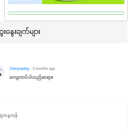
ေးနွေးချက်များ
Johnyawlay
- 3 months ago
ကျေးတင်ပါသည်ဆရာ။
ေးနွေးရန်