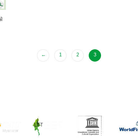
ဒါ
←
1
2
3