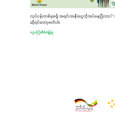
လုပ်ငန်းတစ်ခုစဖို့ အရင်းအနှီးငွေလိုအပ်နေပြီလား? 
ဆိုရင်တော့ဖတ်ပါ။
ငွေကြေးစီမံခန့်ခွဲမှု