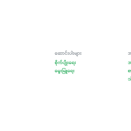
ဆောင်းပါးများ
အ
စိုက်ပျိုးရေး
အ
မွေးမြူရေး
စ
သီ