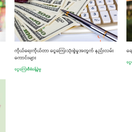
ကိုယ်ရေးကိုယ်တာ ငွေကြေးသုံးစွဲမှုအတွက် နည်းလမ်း
ချ
ကောင်းများ
ငွေက
ငွေကြေးစီမံခန့်ခွဲမှု