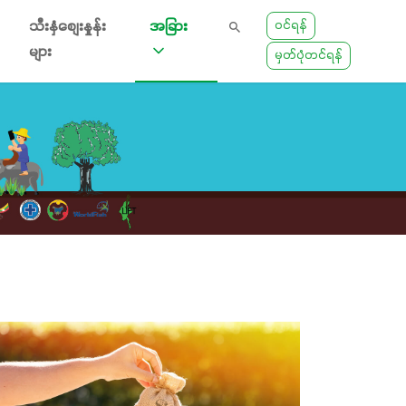
ဝင်ရန်
သီးနှံစျေးနှုန်း
အခြား
များ
မှတ်ပုံတင်ရန်