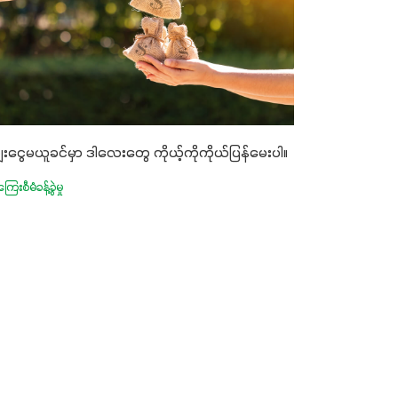
ေးငွေမယူခင်မှာ ဒါလေးတွေ ကိုယ့်ကိုကိုယ်ပြန်မေးပါ။
ြေးစီမံခန့်ခွဲမှု