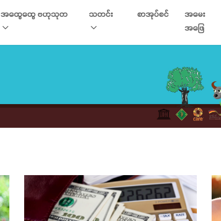
အထွေထွေ ဗဟုသုတ
သတင်း
စာအုပ်စင်
အမေး
အဖြေ