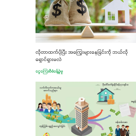
လိုတာထက်ပိုပြီး အကြွေးများနေခြင်းကို ဘယ်လို
ရှောင်ရှားမလဲ
ငွေကြေးစီမံခန့်ခွဲမှု