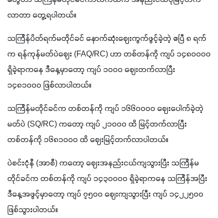
တွေဟာ သင်္ကြန်မတိုင်ခင်ကာလကထက် အနည်းငယ်ပိုမြင့်တက်
လာတာ တွေ့ရပါတယ်။
သင်္ကြန်ပိတ်ရက်မတိုင်ခင် နောက်ဆုံးဈေးကွက်ဖွင့်ခဲ့တဲ့ ဧပြီ ၈ ရက်
က ရန်ကုန်မတ်ပဲဈေး (FAQ/RC) ဟာ တစ်တန်ကို ကျပ် ၁၄၈၀၀၀၀ 
ရှိခဲ့ရာကနေ ဒီနေ့မှာတော့ ကျပ် ၁၀၀၀ ဈေးတက်လာပြီး 
၁၄၈၁၀၀၀ ဖြစ်လာပါတယ်။
သင်္ကြန်မတိုင်ခင်က တစ်တန်ကို ကျပ် ၁၆၆၀၀၀၀ ဈေးပေါက်ခဲ့တဲ့ 
မတ်ပဲ (SQ/RC) ကတော့ ကျပ် ၂၁၀၀၀ ထိ မြင့်တက်လာပြီး 
တစ်တန်ကို ၁၆၈၁၀၀၀ ထိ ဈေးမြင့်တက်လာပါတယ်။ 
ပဲစင်းငုံနီ (အာစီ) ကတော့ ဈေးအနည်းငယ်ကျသွားပြီး သင်္ကြန်မ
တိုင်ခင်က တစ်တန်ကို ကျပ် ၁၄၃၀၀၀၀ ရှိခဲ့ရာကနေ သင်္ကြန်အပြီး 
ဒီနေ့အဖွင့်မှာတော့ ကျပ် ၇၅၀၀ ဈေးကျသွားပြီး ကျပ် ၁၄၂၂၅၀၀ 
ဖြစ်သွားပါတယ်။ 