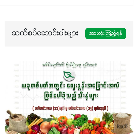
ဆက်စပ်ဆောင်းပါးများ
အားလုံးကြည့်ရန်