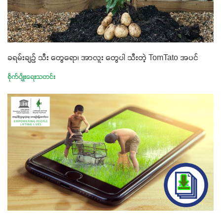
ခရမ်းချဉ် သီး တွေရော၊ အာလူး တွေပါ သီးတဲ့ TomTato အပင်
စိုက်ပျိုးရေးသတင်း