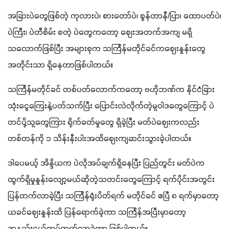
အခြားပဲတွေဖြစ်တဲ့ ကုလားပဲ၊ စားတော်ပဲ၊ စွန်တာနီ/ပြာ၊ ထောပတ်ပဲ၊ 
ပဲကြီး၊ ပဲတီစိမ်း စတဲ့ ပဲတွေကတော့ ဈေးအတက်အကျ မရှိ
သလောက်ဖြစ်ပြီး အများစုက သင်္ကြန်မတိုင်ခင်ကဈေးနှုန်းတွေ
အတိုင်းသာ ရှိနေတာဖြစ်ပါတယ်။
သင်္ကြန်မတိုင်ခင် တစ်ပတ်လောက်ကတော့ ဗဟိုဘဏ်က နိုင်ငံခြား
သုံးငွေကြေးနဲ့ပတ်သက်ပြီး ပြောင်းလဲလိုက်တဲ့မူဝါဒတွေကြောင့် ပဲ
တင်ပို့သူတွေကြား ရိုက်ခတ်မှုတွေ ရှိခဲ့ပြီး မတ်ပဲဈေးကလည်း 
တစ်တန်ကို ၁ သိန်းနီးပါးအထိဈေးကျဆင်းသွားခဲ့ပါတယ်။ 
ဒါပေမယ့် အိန္ဒိယက ပဲလိုအပ်ချက်ရှိနေပြီး ပြည်တွင်း မတ်ပဲက 
ထွက်ရှိမှုနှုန်းလျော့မယ်ဆိုတဲ့သတင်းတွေကြောင့် ရက်ပိုင်းအတွင်း 
ပြန်တက်လာခဲ့ပြီး သင်္ကြန်ရုံးပိတ်ရက် မတိုင်ခင် ဧပြီ ၈ ရက်မှာတော့ 
ယခင်ဈေးနှုန်းထိ ပြန်ရောက်ခဲ့ကာ သင်္ကြန်အပြီးမှာတော့ 