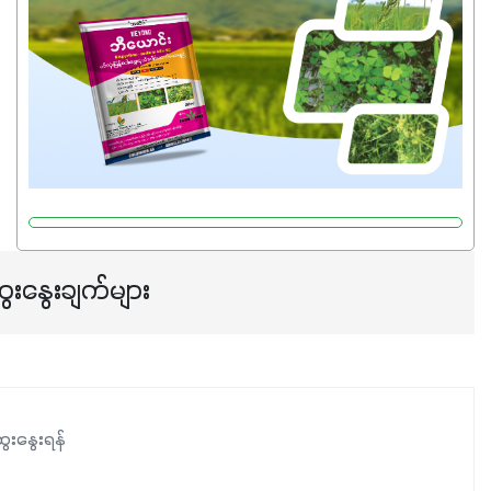
ေးနွေးချက်များ
ေးနွေးရန်