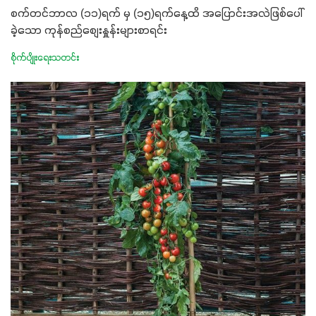
စက်တင်ဘာလ (၁၁)ရက် မှ (၁၅)ရက်နေ့ထိ အပြောင်းအလဲဖြစ်ပေါ်
ခဲ့သော ကုန်စည်စျေးနှူန်းများစာရင်း
စိုက်ပျိုးရေးသတင်း