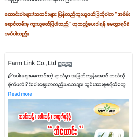
အနည်းငယ်ထပ်တက်လာခဲ့တာ ဖြစ်ပါတယ်။ 
ဆောင်းပါးများ/သတင်းများ ပြန်လည်ကူးယူဖော်ပြလိုပါက "အစိမ်း
ရောင်လမ်းမှ ကူးယူဖော်ပြပါသည်" ဟုထည့်ပေးပါရန် မေတ္တာရပ်ခံ
အပ်ပါသည်။
Farm Link Co.,Ltd
ကြော်ငြာ
🌾စပါးဈေးမကောင်းတဲ့ ရာသီမှာ အမြတ်ကျန်အောင် ဘယ်လို
စိုက်မလဲ⁉️ ❗စပါးဈေးကလည်းမသေချာ၊ သွင်းအားစုစရိတ်တွေ
ကလည်း တက်နေတဲ့ဒီလိုအချိန်မှာ သွင်းအားစုဖိုးကို လျှော့ချပြီး
Read more
အထွက်နှုန်းကို ထိန်းထားနိုင်မှ ဦးကြီးတို့ အဆင်ပြေမှာနော် ✔️ဒါ
ကြောင့် ကိုယ်သုံးသမျှ ကိုယ့်အတွက်အကျိုးရစေမယ့်
အရည်အသွေးစိတ်ချရတဲ့ သွင်းအားစုပစ္စည်းတွေကိုပဲ ရွေးချယ်
သုံးသင့်ပါတယ်။