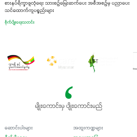
စားနပ်ရိက္ခာဖူလုံရေး သားစဉ်မြေးဆက်ပေး အစီအစဉ်မှ ပညာပေး
သင်ထောက်ကူပစ္စည်းများ
စိုက်ပျိုးရေးသတင်း
မျိုးကောင်းမှ ပျိုးကောင်းမည်
ဆောင်းပါးများ
အထူးကဏ္ဍများ