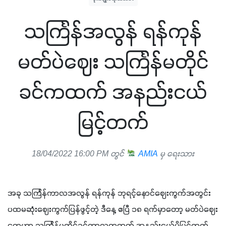
သင်္ကြန်အလွန် ရန်ကုန်
မတ်ပဲဈေး သင်္ကြန်မတိုင်
ခင်ကထက် အနည်းငယ်
မြင့်တက်
18/04/2022 16:00 PM တွင်
AMIA
မှ ရေးသား
အခု သင်္ကြန်ကာလအလွန် ရန်ကုန် ဘုရင့်နောင်ဈေးကွက်အတွင်း 
ပထမဆုံးဈေးကွက်ပြန်ဖွင့်တဲ့ ဒီနေ့ ဧပြီ ၁၈ ရက်မှာတော့ မတ်ပဲဈေး