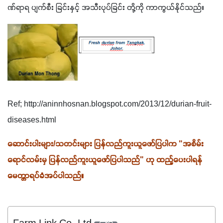
ဏ်ရာရ ပျက်စီး ခြင်းနှင့် အသီးပုပ်ခြင်း တို့ကို ကာကွယ်နိုင်သည်။ 
Ref; http://aninnhosnan.blogspot.com/2013/12/durian-fruit-
diseases.html
ဆောင်းပါးများ/သတင်းများ ပြန်လည်ကူးယူဖော်ပြပါက "အစိမ်း
ရောင်လမ်းမှ ပြန်လည်ကူးယူဖော်ပြပါသည်" ဟု ထည့်ပေးပါရန် 
မေတ္တာရပ်ခံအပ်ပါသည်။