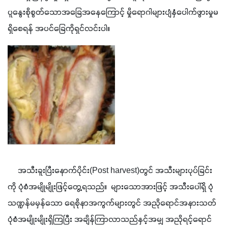
ပူနွေးစိုစွတ်သောအခြေအနေကြောင့် မှိုရောဂါများပျံနှံပေါက်ဖွားမှုမ
ရှိစေရန် အပင်ခြေကိုရှင်လင်းပါ။
     အသီးခူးပြီးနောက်ပိုင်း(Post harvest)တွင် အသီးများပုပ်ခြင်း
ကို ပုံစံအမျိုမျိုးဖြင့်တွေ့ရသည်။  များသောအားဖြင့် အသီးပေါ်ရှိ ပုံ
သဏ္ဍန်မမှန်သော ရေစိုနာအကွက်များတွင် အညိုရောင်အနားသတ် 
ပုံစံအမျိုးမျိုးရှိကြပြီး အချိန်ကြာလာသည်နှင့်အမျှ အညိုရင့်ရောင်