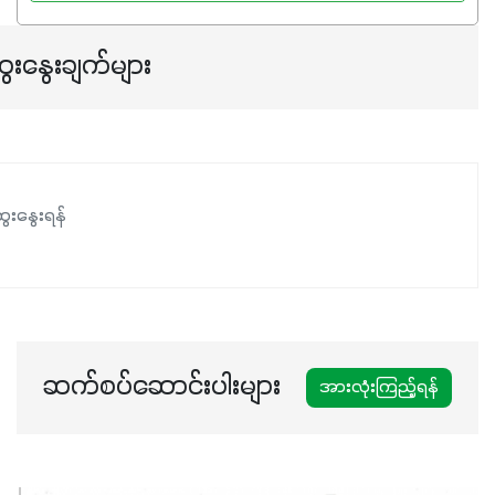
ေးနွေးချက်များ
ေးနွေးရန်
ဆက်စပ်ဆောင်းပါးများ
အားလုံးကြည့်ရန်