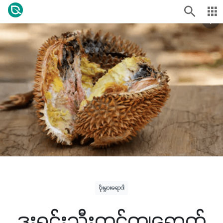
ပိုးမွှားရောဂါ
ဒူးရင်းသီးတွင်ကျရောက်