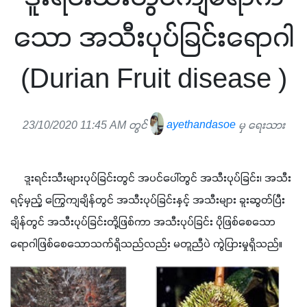
သော အသီးပုပ်ခြင်းရောဂါ
(Durian Fruit disease )
23/10/2020 11:45 AM တွင်
ayethandasoe
မှ ရေးသား
     ဒူးရင်းသီးများပုပ်ခြင်းတွင် အပင်ပေါ်တွင် အသီးပုပ်ခြင်း၊ အသီး
ရင့်မှည့် ကြွေကျချိန်တွင် အသီးပုပ်ခြင်းနှင့် အသီးများ ခူးဆွတ်ပြီး
ချိန်တွင် အသီးပုပ်ခြင်းတို့ဖြစ်ကာ အသီးပုပ်ခြင်း ပိုဖြစ်စေသော 
ရောဂါဖြစ်စေသောသက်ရှိသည်လည်း မတူညီပဲ ကွဲပြားမှုရှိသည်။