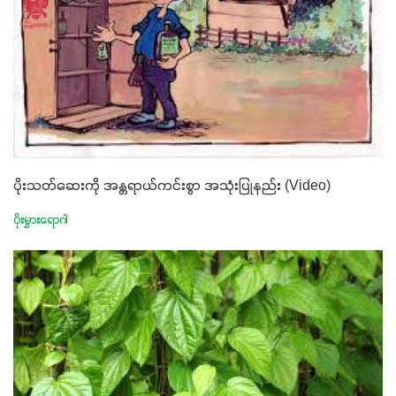
ပိုးသတ်ဆေးကို အန္တရာယ်ကင်းစွာ အသုံးပြုနည်း (Video)
ပိုးမွှားရောဂါ