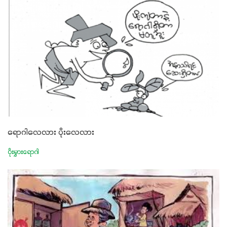
ရောဂါလေလား ပိုးလေလား
ပိုးမွှားရောဂါ