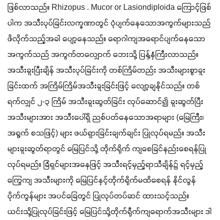
ဖြစ်လာသည်။ Rhizopus . Mucor or Lasiondiploida ကြောင့်ဖြစ်
ပါက အသီးပုပ်ခြင်းလက္ခဏာတွင် ပုံပျက်နေသောအကွက်များသည် 
ဖိလိုက်သည့်အခါ ပျော့နေသည်။ ရောဂါကျအရောင်ပျက်နေသော
အကွက်သည် အကွက်တလျှောက် ဘေးသို့ ပြန့်နှံကြီးလာသည်။ 
အသီးခူးပြီးချိန် အသီးပုပ်ခြင်းကို တစ်ကြိမ်တည်း အသီးများစွာခူး
ခြင်းထက် အကြိမ်ကြိမ်အသီးခူးခြင်းဖြင့် လျော့ချနိုင်သည်။ တစ်
ရက်လျှင် ၂-၃ ကြိမ် အသီးခူးဆွတ်ခြင်း လုပ်ဆောင်၍ ခူးဆွတ်ပြီး 
အသီးများအား အသီးပေါ်ရှိ ညစ်ပတ်နေသောအရာများ (မြေကြီး၊
အရွက် စသဖြင့်) များ ဖယ်ရှားခြင်းချက်ချင်း ပြုလုပ်ရမည်။ အသီး
များခူးဆွတ်ရာတွင် မြေပြင်သို့ တိုက်ရိုက် ကျစေခြင်နည်းစေရန်ပြု
လုပ်ရမည်။ ခြံရှင်များအနေဖြင့် အသီးရင့်မှည့်ရာသီချိန်၌ ရင့်မှည့်
ကြွေကျ အသီးများကို မြေပြင်နှင့်တိုက်ရိုက်မထိစေရန် နိုင်လွန် 
ပိုက်ကွန်များ အပင်ခြေတွင် ပြုလုပ်တပ်ဆင် ထားသင့်သည်။ 
ယင်းသို့ပြုလုပ်ခြင်းဖြင့် မြေပြင်သို့တိုက်ရီုက်ကျရောက်အသီးများ ဒါ