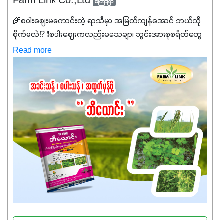
Farm Link Co.,Ltd
ကြော်ငြာ
🌾စပါးဈေးမကောင်းတဲ့ ရာသီမှာ အမြတ်ကျန်အောင် ဘယ်လို
စိုက်မလဲ⁉️ ❗စပါးဈေးကလည်းမသေချာ၊ သွင်းအားစုစရိတ်တွေ
ကလည်း တက်နေတဲ့ဒီလိုအချိန်မှာ သွင်းအားစုဖိုးကို လျှော့ချပြီး
Read more
အထွက်နှုန်းကို ထိန်းထားနိုင်မှ ဦးကြီးတို့ အဆင်ပြေမှာနော် ✔️ဒါ
ကြောင့် ကိုယ်သုံးသမျှ ကိုယ့်အတွက်အကျိုးရစေမယ့်
အရည်အသွေးစိတ်ချရတဲ့ သွင်းအားစုပစ္စည်းတွေကိုပဲ ရွေးချယ်
သုံးသင့်ပါတယ်။