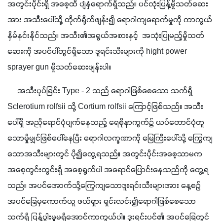
အတွင်းပိုင်းရှိ အစေ့ထိ ပျံနှံရောက်ရှိသည်။ ပင်လုံးပြန့်မှိုသတ်ဆေး
အား အသီးပေါ်သို့ တိုက်ရိုက်ဖျန်း၍ ရောဂါကျရောက်မှုကို ကာကွယ်
နှိမ်နင်းနိုင်သည်။ အသီး၏အရွယ်အစားနှင့်  အသုံးပြုမည့်မှိုသတ်
ဆေးကို အပင်ပါ်တွင်ရှိသော ဒူရင်းသီးများကို hight power 
sprayer gun မှိုသတ်ဆေးဖျန်းပါ။
     အသီးပုပ်ခြင်း Type - 2 သည် ရောဂါဖြစ်စေသော သက်ရှိ 
Sclerotium rolfsii သို့ Cortium rolfsii ကြောင့်ဖြစ်သည်။ အသီး
ပေါ်ရှိ အညိုရောင်ပုံပျက်နေသည့် ရေစိုနာကွက်၌ ယပ်တောင်ပုံတူ
သောမှိုမျှင်ဖြစ်ပေါ်နေပြီး ရောဂါလက္ခဏာကို မြေကြီးပေါ်သို့ ကြွေကျ
သောအသီးများတွင် ပို၍တွေ့ရသည်။ အတွင်းပိုင်းအစေ့သာမက 
အစေ့တွင်းတွင်းရှိ အစေ့ရွက်ပါ အရောင်ပြောင်းနေသည်ကို တွေ့ရ
သည်။ အပင်အောက်သို့ကြွေကျသောဒူးရင်းသီးများအား နေ့စဉ်
အပင်ခြေမှကောက်ယူ ဖယ်ရှား ရှင်းလင်း၍ရောဂါဖြစ်စေသော
သက်ရှိ ပြန့်ပွါးမှုမရှိအောင်ကာကွယ်ပါ။ ဒူးရင်းပင်၏ အပင်ခြေတွင်  