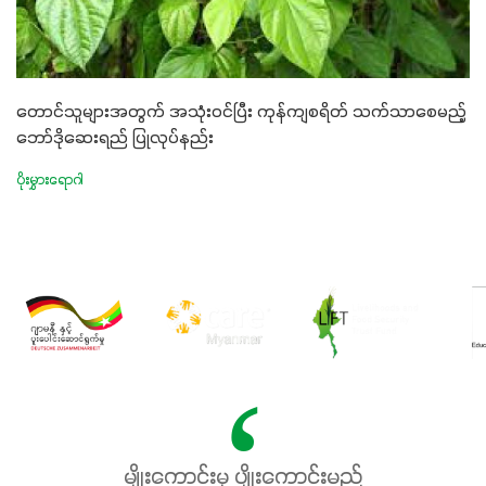
တောင်သူများအတွက် အသုံးဝင်ပြီး ကုန်ကျစရိတ် သက်သာစေမည့်
ဘော်ဒိုဆေးရည် ပြုလုပ်နည်း
ပိုးမွှားရောဂါ
မျိုးကောင်းမှ ပျိုးကောင်းမည်