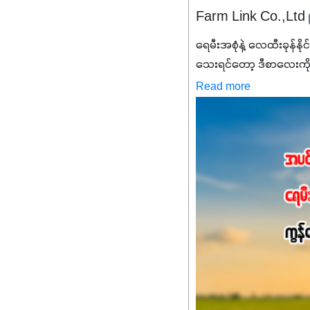
Farm Link Co.,Ltd
ရေမီးအစုံနဲ့ လေထီးခုန်နို
သေးရင်တော့ ဒီစာလေးကို
မစ်အက်စစ်တို့ အချိုးက
Read more
နိုက်ထရိုဂျင် 19%ပါဝင်တဲ
ချက်လုပ်မှုအားကောင်းစေ
သင့်တော်တဲ့ Phosphorus
တယ်။ ဒါ့အပြင် ပန်းပွင့်
Potassium 8%က အပင်ရဲ့ 
အရသာ ပိုမိုကောင်းမွန်
အာဟာရဓာတ်စုပ်ယူမှုကောင်း
အကျိုးကျေးဇူးများစွာကိုရရ
အားလုံးမှာ အသုံးပြုနိုင
မလို့ အတွေးမများဘဲ သီးနှံတ