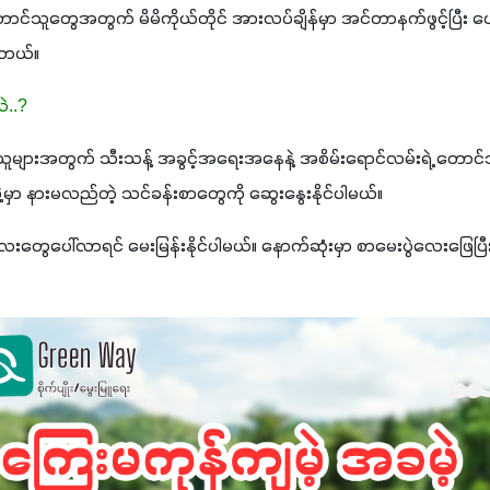
။ တောင်သူတွေအတွက် မိမိကိုယ်တိုင် အားလပ်ချိန်မှာ အင်တာနက်ဖွင့်ပြီး 
ါတယ်။
ဲ..?
သူများအတွက် သီးသန့် အခွင့်အရေးအနေနဲ့ အစိမ်းရောင်လမ်းရဲ့ တောင်သူအ
မှာ နားမလည်တဲ့ သင်ခန်းစာတွေကို ဆွေးနွေးနိုင်ပါမယ်။
်းလေးတွေပေါ်လာရင် မေးမြန်းနိုင်ပါမယ်။ နောက်ဆုံးမှာ စာမေးပွဲလေးဖြေ