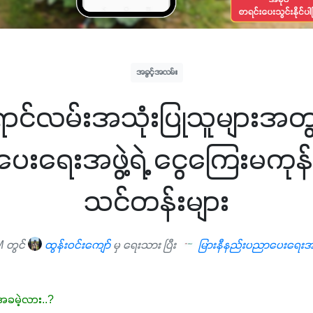
အခွင့်အလမ်း
ာင်လမ်းအသုံးပြုသူများအတွ
းရေးအဖွဲ့ရဲ့ ငွေကြေးမကုန်က
သင်တန်းများ
M တွင်
ထွန်းဝင်းကျော်
မှ ရေးသား ပြီး
မြားနီနည်းပညာပေးရေးအဖ
မဲ့လား..?