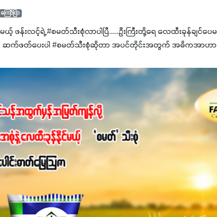
ကြော်ငြာ
င်မယ့် ဖန်းလင့်ရဲ့ #စမတ်သီးစုံလာပါပြီ.....ဦးကြီးတို့ရေ ‌လေထီးခုန်ချင်ပေ
 ဆက်ဖတ်‌ပေးပါ #စမတ်သီးစုံဆိုတာ အပင်တိုင်းအတွက် အဓိကအာဟာရN
ျ ပေါင်းစပ်ထားတဲ့ ကွန်ပေါင်းဓာတ်မြေဩဇာဖြစ်ပါတယ်။ အဓိကအကျိုး
့အတွက် ကလိုရိုဖီးလ်ဖွဲ့စည်းမှုကို အားပေးကာ သီးနှံပင်များ၏အရွက်များ
ပါတယ်။ အပင်၏ပင်ပိုင်းကြီးထွားမှုကို တိုးမြင့်စေကာ အပင်သန်၍ အကြ
 7%ပါဝင်မှုကြောင့် အပင်ရဲ့ အမြစ်ဖွဲ့စည်းတည်ဆောက်မှုကို ပို၍သန
ခြင်း၊အသီးသီးခြင်း၊အစေ့တည်ခြင်းလုပ်ငန်းစဉ်များကိုလည်း အားပေးပါတ
ရောဂါဒဏ်၊ရာသီဥတုဒဏ်ခံနိုင်ရည်ရှိမှုကို မြင့်တက်စေပြီး အသီးအရ
စေဖို့အတွက် လိုအပ်တဲ့အာဟာရဓာတ်ဖြစ်ပါတယ်။ ဟူးမစ်အက်စစ်ပါဝင်ပေ
မွန်လာခြင်း၊မြေဆီလွှာဖွဲ့စည်းပုံနှင့်ရေထိန်းနိုင်စွမ်းအားကောင်းလာ
ှိစေမှာဖြစ်ပါတယ်။ စပါးအပါအဝင် နှံစားသီးနှံများ၊ပဲအမျိုးမျိုး၊ဟင်းသီးဟင
်တယ်ဆိုတော့ တစ်မျိုးတည်းနဲ့ အားလုံးပါဖက်(perfect)မယ့် စမတ်သီးစုံန
ိုင်းကြီးထွားအောင် ဖန်းလင့်ရဲ့ #စမတ်သီးစုံကို သုံးကြပါစို့....