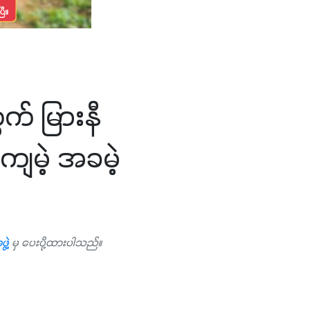
က် မြားနီ
ျမဲ့ အခမဲ့
ွဲ့
မှ ပေးပို့ထားပါသည်။