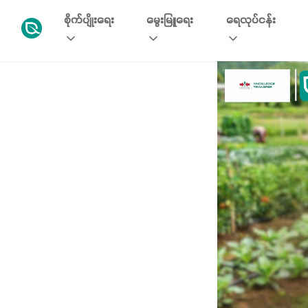
စိုက်ပျိုးရေး
မွေးမြူရေး
ရေလုပ်ငန်း