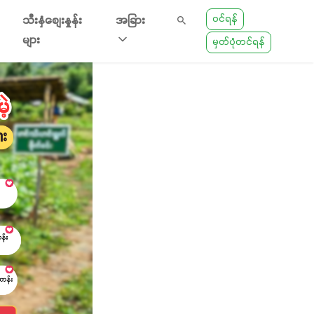
ဝင်ရန်
သီးနှံစျေးနှုန်း
အခြား
များ
မှတ်ပုံတင်ရန်