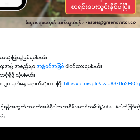
 အသုံးပြုသူဖြစ်ရပါမယ်။
ေးအဖွဲ့ အစည်းမှာ
အဖွဲ့ဝင်အဖြစ်
ပါဝင်ထားရပါမယ်။
့်ရှိဖို့ လိုပါမယ်။
ေး ၂၀ ရက်နေ့ နောက်ဆုံးထားပြီး
https://forms.gle/Jvaa88zBo2F8C
ွင့်ရန်အတွက် အခက်အခဲရှိပါက အစိမ်းရောင်လမ်းရဲ့ Viber နံပါတ်ဖြစ်တဲ့ 0
ယ်။