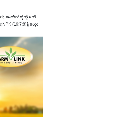
မယ့် စမတ်သီးစုံကို မသိ
PK (19:7:8)နဲ့ #ဟူး
ကျေးဇူးတွေအနေနဲ့ကတော့
စိမ်းလန်းသန်စွမ်းပြီး အစာ
ီးမြန်စေပါတယ်။
်မာလာအောင် အားပေးပါ
ယ်။ လုံလောက်တဲ့
ည်အသွေး၊ အရွယ်အစားနဲ့
ါင်းစပ်ထားတဲ့အတွက်
ခြင်းအပါအဝင်
်းရွက်နဲ့ ဥယျာဉ်ခြံသီးနှံ
ော် အရွေးမမှားတာသေချာပြီ