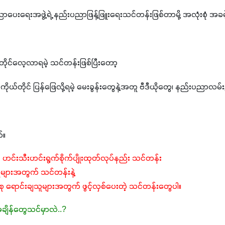
ပေးရေးအဖွဲ့ရဲ့ နည်းပညာဖြန့်ဖြူးရေးသင်တန်းဖြစ်တာမို့ အလုံးစုံ အခမ
်တိုင်လေ့လာရမဲ့ သင်တန်းဖြစ်ပြီးတော့
ာ ကိုယ်တိုင် ပြန်ဖြေလို့ရမဲ့ မေးခွန်းတွေနဲ့အတူ ဗီဒီယိုတွေ၊ နည်းပညာလမ
်။
င်းသီးဟင်းရွက်စိုက်ပျိုးထုတ်လုပ်နည်း သင်တန်း
ျားအတွက် သင်တန်းနဲ့
ားစု ရောင်းချသူများအတွက် ဖွင့်လှစ်ပေးတဲ့ သင်တန်းတွေပါ။
ျိန်တွေသင်မှာလဲ..?