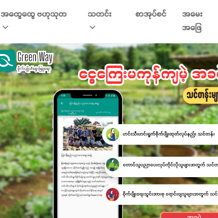
အထွေထွေ ဗဟုသုတ
သတင်း
စာအုပ်စင်
အမေး
အဖြေ