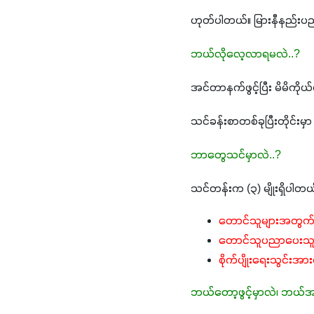
ဟုတ်ပါတယ်။ မြားနီနည်းပညာ
ဘယ်လိုလေ့လာရမလဲ..?
အင်တာနက်ဖွင့်ပြီး မိမိကိုယ
သင်ခန်းစာတစ်ခုပြီးတိုင်းမှ
ဘာတွေသင်မှာလဲ..?
သင်တန်းက (၃) မျိုးရှိပါတယ
တောင်သူများအတွက် ဟ
တောင်သူပညာပေးသူမ
စိုက်ပျိုးရေးသွင်းအ
ဘယ်တော့ဖွင့်မှာလဲ၊ ဘယ်အခ