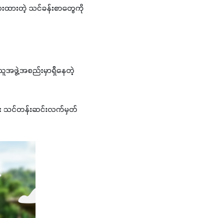
ပေးထားတဲ့ သင်ခန်းစာတွေကို 
ဖွဲ့အစည်းမှာရှိိနေတဲ့ 
ပြီး သင်တန်းဆင်းလက်မှတ် 