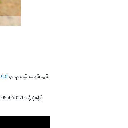
gzL8
မှာ နာမည် စာရင်းသွင်း
95053570 သို့ ရုံးချိန်