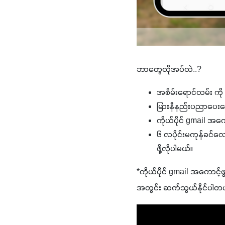
ဘာတွေလိုအပ်လဲ..?
အစိမ်းရောင်လမ်း ကို
မြားနီနည်းပညာပေးရ
ကိုယ်ပိုင် gmail အကောင
၆ လပိုင်းမကုန်ခင်လ
ဖို့လိုပါမယ်။
*ကိုယ်ပိုင် gmail အကောင့်ဖ
အတွင်း ဆက်သွယ်နိုင်ပါတ