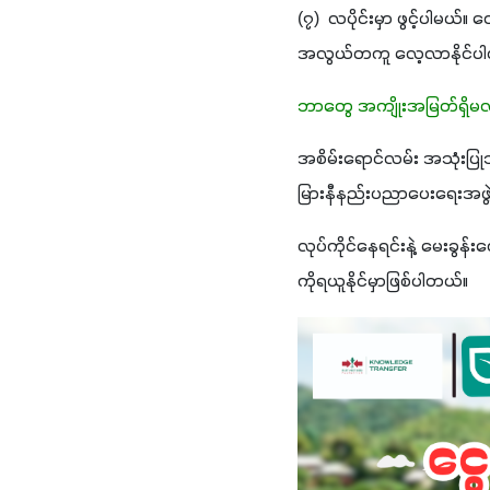
(၇)  လပိုင်းမှာ ဖွင့်ပါမယ်
အလွယ်တကူ လေ့လာနိုင်ပ
ဘာတွေ အကျိုးအမြတ်ရှိမလ
အစိမ်းရောင်လမ်း အသုံးပြု
မြားနီနည်းပညာပေးရေးအဖွဲ့
လုပ်ကိုင်နေရင်းနဲ့ မေးခွန
ကို​ရယူနိုင်မှာဖြစ်ပါတယ်။