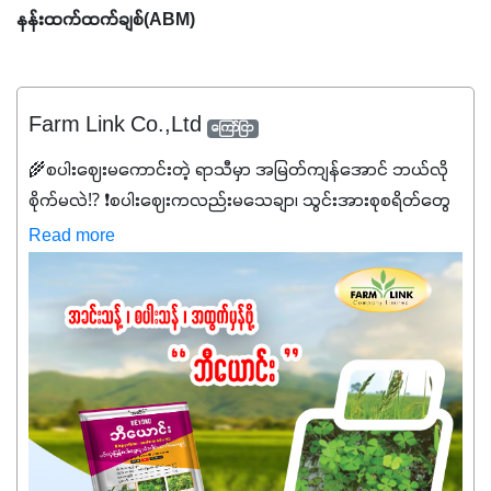
နန်းထက်ထက်ချစ်(ABM)
Farm Link Co.,Ltd
ကြော်ငြာ
🌾စပါးဈေးမကောင်းတဲ့ ရာသီမှာ အမြတ်ကျန်အောင် ဘယ်လို
စိုက်မလဲ⁉️ ❗စပါးဈေးကလည်းမသေချာ၊ သွင်းအားစုစရိတ်တွေ
ကလည်း တက်နေတဲ့ဒီလိုအချိန်မှာ သွင်းအားစုဖိုးကို လျှော့ချပြီး
Read more
အထွက်နှုန်းကို ထိန်းထားနိုင်မှ ဦးကြီးတို့ အဆင်ပြေမှာနော် ✔️ဒါ
ကြောင့် ကိုယ်သုံးသမျှ ကိုယ့်အတွက်အကျိုးရစေမယ့်
အရည်အသွေးစိတ်ချရတဲ့ သွင်းအားစုပစ္စည်းတွေကိုပဲ ရွေးချယ်
သုံးသင့်ပါတယ်။