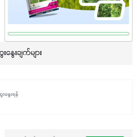
ေးနွေးချက်များ
ေးနွေးရန်