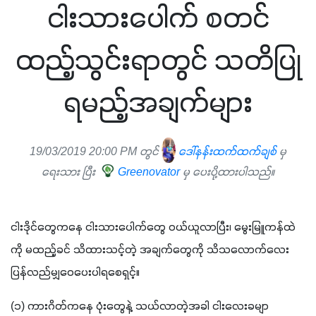
ငါးသားပေါက် စတင်
ထည့်သွင်းရာတွင် သတိပြု
ရမည့်အချက်များ
19/03/2019 20:00 PM တွင်
ဒေါ်နန်းထက်ထက်ချစ်
မှ
ရေးသား ပြီး
Greenovator
မှ ပေးပို့ထားပါသည်။
ငါးဒိုင်တွေကနေ ငါးသားပေါက်တွေ ဝယ်ယူလာပြီး၊ မွေးမြူကန်ထဲ
ကို မထည့်ခင် သိထားသင့်တဲ့ အချက်တွေကို သိသလောက်လေး 
ပြန်လည်မျှဝေပေးပါရစေရှင့်။
(၁) ကားဂိတ်ကနေ ပုံးတွေနဲ့ သယ်လာတဲ့အခါ ငါးလေးခမျာ 