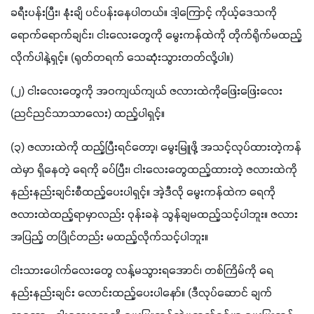
ခရီးပန်းပြီး၊ နုံးချိ ပင်ပန်းနေပါတယ်။ ဒါ့ကြောင့် ကိုယ့်ဒေသကို
ရောက်ရောက်ချင်း၊ ငါးလေးတွေကို မွေးကန်ထဲကို တိုက်ရိုက်မထည့်
လိုက်ပါနဲ့ရှင့်။ (ရုတ်တရက် သေဆုံးသွားတတ်လို့ပါ။)
(၂) ငါးလေးတွေကို အဝကျယ်ကျယ် ဇလားထဲကိုဖြေးဖြေးလေး 
(ညင်ညင်သာသာလေး) ထည့်ပါရှင့်။ 
(၃) ဇလားထဲကို ထည့်ပြီးရင်တော့၊ မွေးမြူဖို့ အသင့်လုပ်ထားတဲ့ကန်
ထဲမှာ ရှိနေတဲ့ ရေကို ခပ်ပြီး၊ ငါးလေးတွေထည့်ထားတဲ့ ဇလားထဲကို 
နည်းနည်းချင်းစီထည့်ပေးပါရှင့်။ အဲ့ဒီလို မွေးကန်ထဲက ရေကို 
ဇလားထဲထည့်ရာမှာလည်း ဝုန်းခနဲ သွန်ချမထည့်သင့်ပါဘူး။ ဇလား
အပြည့် တပြိုင်တည်း မထည့်လိုက်သင့်ပါဘူး။
ငါးသားပေါက်လေးတွေ လန့်မသွားရအောင်၊ တစ်ကြိမ်ကို ရေ
နည်းနည်းချင်း လောင်းထည့်ပေးပါနော်။ (ဒီလုပ်ဆောင် ချက်