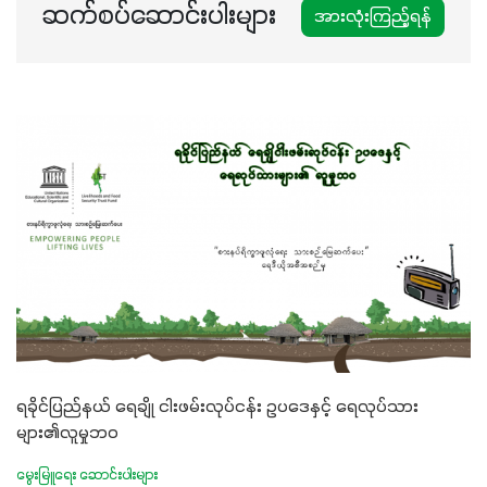
ဆက်စပ်ဆောင်းပါးများ
အားလုံးကြည့်ရန်
ရခိုင်ပြည်နယ် ရေချို ငါးဖမ်းလုပ်ငန်း ဥပဒေနှင့် ရေလုပ်သား
များ၏လူမှုဘဝ
မွေးမြူရေး ဆောင်းပါးများ