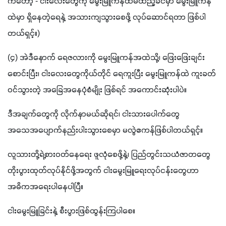
ကတော့ - ငါးလေးတွေကို မွေးမြူကန်ထဲမထည့်ခင်မှာ မွေးမြူကန်
ထဲမှာ ရှိနေတဲ့ရေနဲ့ အသားကျသွားစေဖို့ လုပ်ဆောင်ရတာ ဖြစ်ပါ
တယ်ရှင့်။)
(၄) အဲဒီနောက် ရေဇလားကို မွေးမြူကန်အထဲသို့၊ ဖြေးဖြေးချင်း 
စောင်းပြီး၊ ငါးလေးတွေကိုယ်တိုင် ရေကူးပြီး မွေးမြူကန်ထဲ ကူးခတ်
ဝင်သွားတဲ့ အခြေအနေပုံစံမျိုး ဖြစ်ရင် အကောင်းဆုံးပါပဲ။ 
ဒီအချက်တွေကို လိုက်နာမယ်ဆိုရင်၊ ငါးသားပေါက်တွေ 
အသေအပျောက်နည်းပါးသွားစေမှာ မလွဲဧကန်ဖြစ်ပါတယ်ရှင့်။
လူသားတို့ရဲ့စားဝတ်နေရေး ဖူလုံစေဖို့နဲ့၊ ပြည်တွင်းသယံဇာတတွေ 
တိုးပွားထုတ်လုပ်နိုင်ဖို့အတွက် ငါးမွေးမြူရေးလုပ်ငန်းတွေဟာ 
အဓိကအရေးပါနေပါပြီ။
ငါးမွေးမြူခြင်းနဲ့ စီးပွားဖြစ်ထွန်းကြပါစေ။