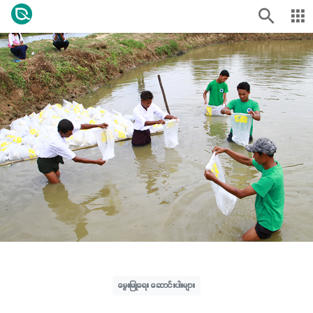
မွေးမြူရေး ဆောင်းပါးများ