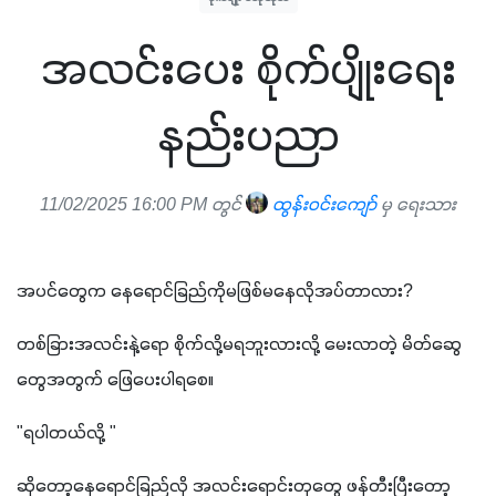
အလင်းပေး စိုက်ပျိုးရေး
နည်းပညာ
11/02/2025 16:00 PM တွင်
ထွန်းဝင်းကျော်
မှ ရေးသား
အပင်တွေက နေရောင်ခြည်ကိုမဖြစ်မနေလိုအပ်တာလား?
တစ်ခြားအလင်းနဲ့ရော စိုက်လို့မရဘူးလားလို့ မေးလာတဲ့ မိတ်ဆွေ
တွေအတွက် ဖြေပေးပါရစေ။
"ရပါတယ်လို့ "
ဆိုတော့နေရောင်ခြည်လို အလင်းရောင်းတုတွေ ဖန်တီးပြီးတော့ 