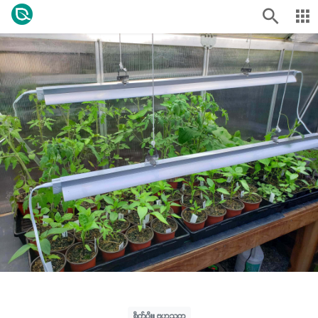
စိုက်ပျိုး ဗဟုသုတ