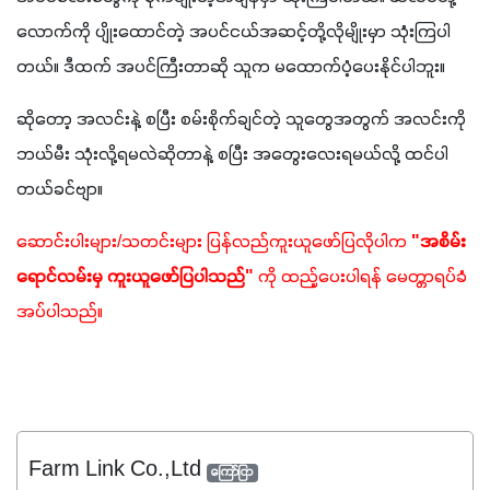
လောက်ကို ပျိုးထောင်တဲ့ အပင်ငယ်အဆင့်တို့လိုမျိုးမှာ သုံးကြပါ
တယ်။ ဒီထက် အပင်ကြီးတာဆို သူက မထောက်ပံ့ပေးနိုင်ပါဘူး။
ဆိုတော့ အလင်းနဲ့ စပြီး စမ်းစိုက်ချင်တဲ့ သူတွေအတွက် အလင်းကို 
ဘယ်မီး သုံးလို့ရမလဲဆိုတာနဲ့ စပြီး အတွေးလေးရမယ်လို့ ထင်ပါ
တယ်ခင်ဗျာ။
ဆောင်းပါးများ/သတင်းများ ပြန်လည်ကူးယူဖော်ပြလိုပါက 
"အစိမ်း
ရောင်လမ်းမှ ကူးယူဖော်ပြပါသည်"
 ကို ထည့်ပေးပါရန် မေတ္တာရပ်ခံ
အပ်ပါသည်။
Farm Link Co.,Ltd
ကြော်ငြာ