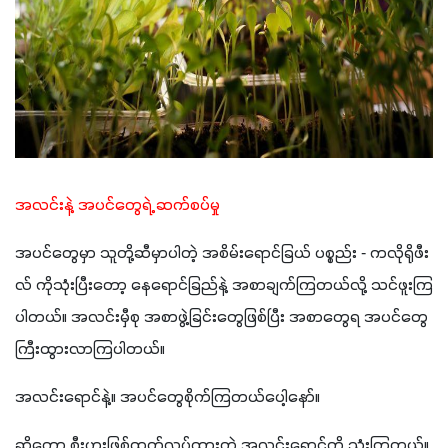
အလင်းနဲ့ အပင်တွေရဲ့ ဆက်စပ်မှု
အပင်တွေမှာ သူတို့ဆီမှာပါတဲ့ အစိမ်းရောင်ခြယ် ပစ္စည်း - ကလိုရိုဖီး
လ် ကိုသုံးပြီးတော့ နေရောင်ခြည်နဲ့ အစာချက်ကြတယ်လို့ သင်ဖူးကြ
ပါတယ်။ အလင်းမှီစု အစာဖွဲ့ခြင်းတွေဖြစ်ပြီး အစာတွေရ အပင်တွေ 
ကြီးထွားလာကြပါတယ်။ 
အလင်းရောင်နဲ့။ အပင်တွေစိုက်ကြတယ်ပေါ့နော်။ 
ဆိုတော့ စီးပွားဖြစ်ထုတ်လုပ်ထားတဲ့ အလင်းရောင်ကို သုံးကြတယ်။ 