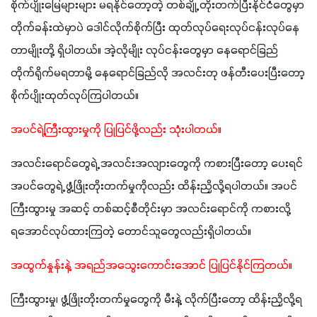
စိုက်ပျိုးမြေများများ မရနိုင်တော့တဲ့ တစ်ချို့ တိုးတက်ပြီးနိုင်ငံတွေမှာ 
တိုက်ခန်းထဲမှာပဲ ဒေါင်လိုက်စိုက်ပြီး ထုတ်လုပ်ရေးလုပ်ငန်းလုပ်နေ
တာမျိုးတို့ ရှိပါတယ်။ အဲ့လိုမျိုး လုပ်ငန်းတွေမှာ နေရောင်ခြည်
တိုက်ရိုက်မရတာမို့ နေရောင်ခြည်လို အလင်းတု ဖန်တီးပေးပြီးတော့ 
စိုက်ပျိုးထုတ်လုပ်ကြပါတယ်။
အပင်ရဲ့ကြီးထွားမှုကို ပြုပြင်ဖို့လည်း သုံးပါတယ်။
အလင်းရောင်တွေရဲ့ အလင်းအလျားတွေကို ကစားပြီးတော့ ပေးရင် 
အပင်တွေရဲ့ ဖွံ့ဖြိုးတိုးတက်မှုကိုလည်း ထိန်းညှိလို့ရပါတယ်။ အပင်
ကြီးထွားမှု အဆင့် တစ်ဆင့်စီတိုင်းမှာ အလင်းရောင်ကို ကစားလို့
ရအောင်လုပ်ထားကြတဲ့ တောင်သူတွေလည်းရှိပါတယ်။
အထွက်နှုန်းနဲ့ အရည်အသွေးကောင်းအောင် ပြုပြင်နိုင်ကြတယ်။
ကြီးထွားမှု၊ ဖွံ့ဖြိုးတိုးတက်မှုတွေကို မီးနဲ့ လိုက်ပြီးတော့ ထိန်းညှိလို့ရ