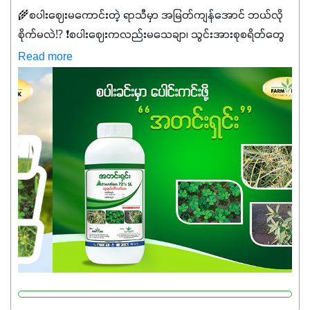
🌾စပါးဈေးမကောင်းတဲ့ ရာသီမှာ အမြတ်ကျန်အောင် ဘယ်လို
စိုက်မလဲ⁉️ ❗စပါးဈေးကလည်းမသေချာ၊ သွင်းအားစုစရိတ်တွေ
ကလည်း တက်နေတဲ့ဒီလိုအချိန်မှာ သွင်းအားစုဖိုးကို လျှော့ချပြီး
Read more
အထွက်နှုန်းကို ထိန်းထားနိုင်မှ ဦးကြီးတို့ အဆင်ပြေမှာနော် ✔️ဒါ
ကြောင့် ကိုယ်သုံးသမျှ ကိုယ့်အတွက်အကျိုးရစေမယ့်
အရည်အသွေးစိတ်ချရတဲ့ သွင်းအားစုပစ္စည်းတွေကိုပဲ ရွေးချယ်
သုံးသင့်ပါတယ်။