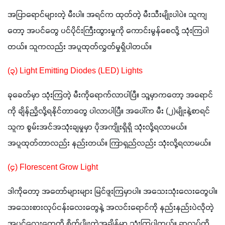
အပြာရောင်များတဲ့ မီးပါ။ အရင်က ထုတ်တဲ့ မီးသီးမျိုးပါပဲ။ သူကျ
တော့ အပင်တွေ ပင်ပိုင်းကြီးထွားမှုကို ကောင်းမွန်စေလို့ သုံးကြပါ
တယ်။ သူကလည်း အပူထုတ်လွှတ်မှုရှိပါတယ်။ 
(၃) Light Emitting Diodes (LED) Lights
ခုခေတ်မှာ သုံးကြတဲ့ မီးကိုရောက်လာပါပြီ။ သူ့မှာကတော့ အရောင်
ကို ချိန်ညှိလို့ရနိုင်တာတွေ ပါလာပါပြီ။ အပေါ်က မီး (၂)မျိုးနဲ့စာရင် 
သူက စွမ်းအင်အသုံးချမှုမှာ ပိုအကျိုးရှိရှိ သုံးလို့ရလာမယ်။ 
အပူထုတ်တာလည်း နည်းတယ်။ ကြာရှည်လည်း သုံးလို့ရလာမယ်။
(၄) Florescent Grow Light 
ဒါကိုတော့ အတော်များများ မြင်ဖူးကြမှာပါ။ အသေးသုံးလေးတွေပါ။ 
အသေးစားလုပ်ငန်းလေးတွေနဲ့ အလင်းရောင်ကို နည်းနည်းပဲလိုတဲ့ 
အပင်လေးတွေကို စိုက်ပျိုးတဲ့အချိန်မှာ သုံးကြပါတယ်။ ဆလပ်တို့