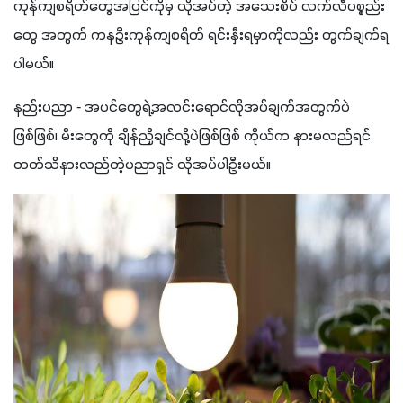
ကုန်ကျစရိတ်တွေအပြင်ကိုမှ လိုအပ်တဲ့ အသေးစိပ် လက်လီပစ္စည်း
တွေ အတွက် ကနဦးကုန်ကျစရိတ် ရင်းနှီးရမှာကိုလည်း တွက်ချက်ရ
ပါမယ်။ 
နည်းပညာ - အပင်တွေရဲ့အလင်းရောင်လိုအပ်ချက်အတွက်ပဲ
ဖြစ်ဖြစ်၊ မီးတွေကို ချိန်ညှိချင်လို့ပဲဖြစ်ဖြစ် ကိုယ်က နားမလည်ရင် 
တတ်သိနားလည်တဲ့ပညာရှင် လိုအပ်ပါဦးမယ်။ 