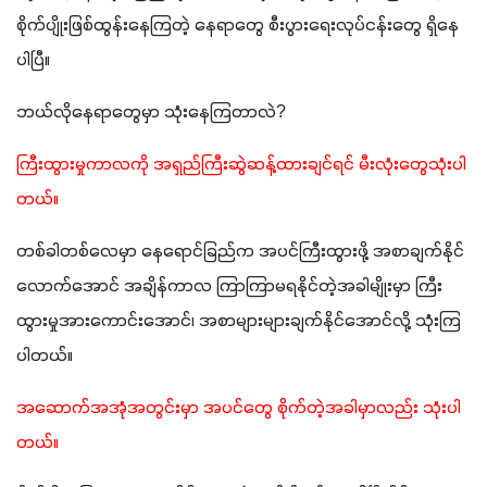
စိုက်ပျိုးဖြစ်ထွန်းနေကြတဲ့ နေရာတွေ စီးပွားရေးလုပ်ငန်းတွေ ရှိနေ
ပါပြီ။
ဘယ်လိုနေရာတွေမှာ သုံးနေကြတာလဲ?
ကြီးထွားမှုကာလကို အရှည်ကြီးဆွဲဆန့်ထားချင်ရင် မီးလုံးတွေသုံးပါ
တယ်။ 
တစ်ခါတစ်လေမှာ နေရောင်ခြည်က အပင်ကြီးထွားဖို့ အစာချက်နိုင်
လောက်အောင် အချိန်ကာလ ကြာကြာမရနိုင်တဲ့အခါမျိုးမှာ ကြီး
ထွားမှုအားကောင်းအောင်၊ အစာများများချက်နိုင်အောင်လို့ သုံးကြ
ပါတယ်။
အဆောက်အအုံအတွင်းမှာ အပင်တွေ စိုက်တဲ့အခါမှာလည်း သုံးပါ
တယ်။