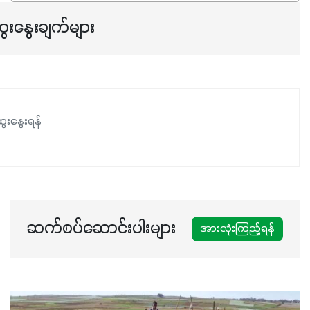
ေးနွေးချက်များ
ေးနွေးရန်
ဆက်စပ်ဆောင်းပါးများ
အားလုံးကြည့်ရန်