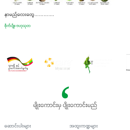
နာမည်လေးတွေ………….
စိုက်ပျိုး ဗဟုသုတ
မျိုးကောင်းမှ ပျိုးကောင်းမည်
ဆောင်းပါးများ
အထူးကဏ္ဍများ