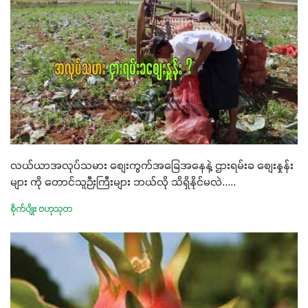
လယ်ယာအလုပ်သမား စျေးကွက်အခြေအနေနဲ့ ဌားရမ်းခ စျေးနှုန်း
များ ကို တောင်သူဉီးကြီးများ ဘယ်လို သိရှိနိုင်မလဲ.....
စိုက်ပျိုး ဗဟုသုတ