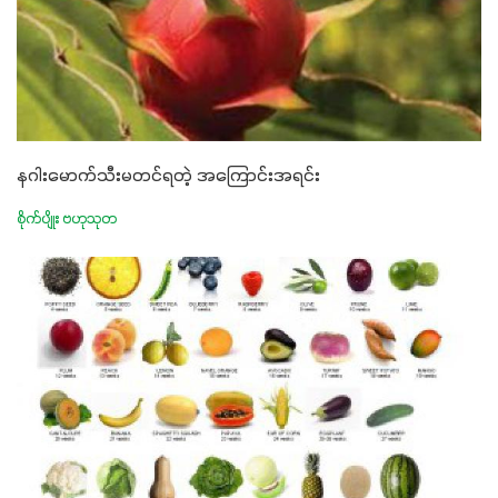
နဂါးမောက်သီးမတင်ရတဲ့ အကြောင်းအရင်း
စိုက်ပျိုး ဗဟုသုတ