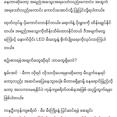
နေတာဆိုတော့ အရည်အသွေးအရသော်လည်းကောင်း၊ အထွက်
အရသော်လည်းကောင်း ကောင်းအောင်လို့ ပြုပြင်လို့ရပါတယ်။ 
ထုတ်လုပ်မှု ပိုကောင်းလာနိုင်တယ်။ ရောဂါနဲ့ ပိုးမွှားကို ထိန်းချုပ်နိုင်
တယ်။ အရည်အသွေးကိုထိန်းသိမ်းထားနိုင်တယ် ဒီအချက်တွေ
ကြောင့် နောက်ပိုင်း LED မီးတွေနဲ့ စိုက်ပျိုးရေးကိုလုပ်လာကြပါ
တယ်။ 
စဉ်းစားရမဲ့အချက်တွေဆိုရင် ဘာတွေရှိမလဲ?
စွမ်းအင်  - မီးက လိုရင် လိုသလိုပေးရမှာဆိုတော့ မီးပျက်နေရင်
တော့လည်း အဆင်မပြေနေဘူးပေါ့။ မီတာခ​ရှိမှာမို့ နေရောင်ခြည်လို
တော့ အလကားမရနိုင်ပဲ ကုန်ကျစရိတ်တစ်ခုအဖြစ် ထည့်တွက်ရမှာ
ဖြစ်ပါတယ်။
ကနဦးကုန်ကျစရိတ် - မီး၊ မီးကြိုးနဲ့ ပြင်ဆင်ရမဲ့ စစချင်း 