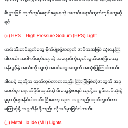
စီးပွားဖြစ် ထုတ်လုပ်ရောင်းချနေတဲ့ အလင်းရောင်ထုတ်ကုန်တွေဆို
ရင် 
(၁) HPS – High Pressure Sodium (HPS) Light 
ဟင်းသီးဟင်းရွက်တွေ စိုက်ပျိုးဖို့အတွက် အဓိကအဖြစ် သုံးနေကြ
ပါတယ်။ အဝါ-လိမ္မော်ရောတဲ့ အရောင်ကိုထုတ်လွှတ်ပေးပြီးတော့ 
ပန်းပွင့်နဲ့ အသီးကို ယူတဲ့ အပင်တွေအတွက် အသုံးပြုကြပါတယ်။ 
ဒါပေမဲ့ သူတို့က ထုတ်လုပ်တာကလည်း ကြာပြီဖြစ်တဲ့အတွက် အခု
ခေတ်မှာ နောက်ပိုင်းထုတ်တဲ့ မီးတွေနဲ့စာရင် သူတို့က စွမ်းအင်သုံးစွဲ
မှုမှာ ပိုများနိုင်ပါတယ်။ ပြီးတော့ သူက အပူလည်းထုတ်လွှတ်တာ
ကြောင့်မို့ အပူထိန်းဖို့လည်း လိုအပ်မှာဖြစ်ပါတယ်။ 
(၂) Metal Halide (MH) Lights