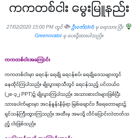
ကကတစ်ငါး မွေးမြူနည်း
27/02/2020 15:00 PM တွင်
ဦးဇော်(dof)
မှ ရေးသား ပြီး
Greenovator
မှ ပေးပို့ထားပါသည်။
ကကတစ်ငါးအကြောင်း
ကကတစ်ငါးမှာ ရေငန်၊ ရေချို ရေငန်စပ်၊ ရေချိုဒေသများတွင် 
နေထိုင်ကြပါသည်။ မျိုးပွားရာသီတွင် ရေငန်သည့် ပင်လယ်ဝ 
(
၂၈
-
၃၂ 
PPT)
၌ မျိုးပွားကြပါသည်။ အသားစားငါးများဖြစ်ပြီး 
သားပေါက်များမှာ အငန်နှုန်းနိမ့်ရာ မြစ်၊ချောင်း၊ ဒီရေတောများ၌ 
ရှင်သန်ကြီးထွားကြသည်။ အထီးမှ အမသို့ လိင်ပြောင်းလဲတတ်သ
ည့် ငါးဖြစ်သည်။