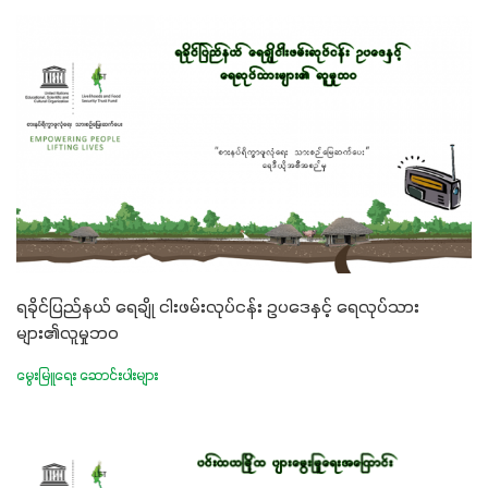
ရခိုင်ပြည်နယ် ရေချို ငါးဖမ်းလုပ်ငန်း ဥပဒေနှင့် ရေလုပ်သား
များ၏လူမှုဘဝ
မွေးမြူရေး ဆောင်းပါးများ