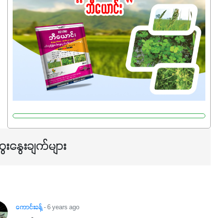
သုံးသင့်ပါတယ်။
ေးနွေးချက်များ
ကောင်းခန့်
- 6 years ago