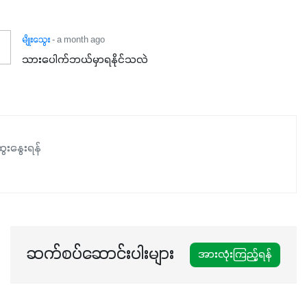
မျိုးသွေး
- a month ago
သားပေါက်ဘယ်မှာရနိုင်သလဲ
ေးနွေးရန်
ဆက်စပ်ဆောင်းပါးများ
အားလုံးကြည့်ရန်