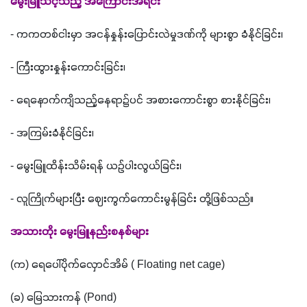
မွေးမြူသင့်သည့် အကြောင်းအရင်း
- 
ကကတစ်ငါးမှာ အငန်နှုန်းပြောင်းလဲမှုဒဏ်ကို များစွာ ခံနိုင်ခြင်း၊
- 
ကြီးထွားနှုန်းကောင်းခြင်း၊
- 
ရေနောက်ကျိသည့်နေရာ၌ပင် အစားကောင်းစွာ စားနိုင်ခြင်း၊
- 
အကြမ်းခံနိုင်ခြင်း၊
- 
မွေးမြူထိန်းသိမ်းရန် ယဥ်ပါးလွယ်ခြင်း၊
- 
လူကြိုက်များပြီး ဈေးကွက်ကောင်းမွန်ခြင်း တို့ဖြစ်သည်။
အသားတိုး မွေးမြူနည်းစနစ်များ
(
က
) 
ရေပေါ်ပိုက်လှောင်အိမ် 
( Floating net cage)
(
ခ
) 
မြေသားကန် 
(Pond)