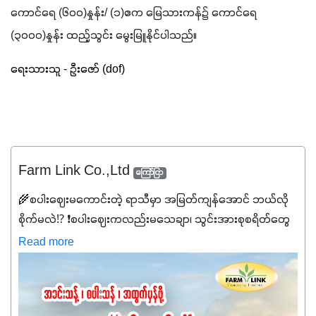
ကောင်ရေ 
(
၆၀၀
)
နှုန်း
/ (
၁
)
ဧက မြေသားကန်၌ ကောင်ရေ 
(
၃၀၀၀
)
နှုန်း ထည့်သွင်း မွေးမြူနိုင်ပါသည်။
ရေးသားသူ 
- 
ဦးဇော် 
(dof)
Farm Link Co.,Ltd
ကြော်ငြာ
🌾စပါးဈေးမကောင်းတဲ့ ရာသီမှာ အမြတ်ကျန်အောင် ဘယ်လို
စိုက်မလဲ⁉️ ❗စပါးဈေးကလည်းမသေချာ၊ သွင်းအားစုစရိတ်တွေ
ကလည်း တက်နေတဲ့ဒီလိုအချိန်မှာ သွင်းအားစုဖိုးကို လျှော့ချပြီး
Read more
အထွက်နှုန်းကို ထိန်းထားနိုင်မှ ဦးကြီးတို့ အဆင်ပြေမှာနော် ✔️ဒါ
ကြောင့် ကိုယ်သုံးသမျှ ကိုယ့်အတွက်အကျိုးရစေမယ့်
အရည်အသွေးစိတ်ချရတဲ့ သွင်းအားစုပစ္စည်းတွေကိုပဲ ရွေးချယ်