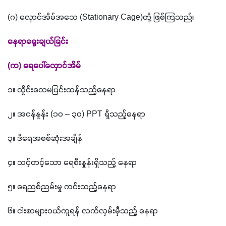
(
ဂ
) 
လှောင်အိမ်အသေ 
(Stationary Cage)
တို့ ဖြစ်ကြသည်။ 
နေရာရွေးချယ်ခြင်း
(
က
) 
ရေပေါ်လှောင်အိမ်
၁။ လှိုင်းလေမပြင်းထန်သည့်နေရာ
၂။ အငန်နှုန်း 
(
၁၀ – ၃၀
) PPT 
ရှိသည့်နေရာ
၃။ ဒီရေအစစ်ဆုံးအချိန်
၄။ သင့်တင့်သော ရေစီးနှုန်းရှိသည့် နေရာ
၅။ ရေညစ်ညမ်းမှု ကင်းသည့်နေရာ
၆။ ငါးစာများဝယ်ကူရန် လက်လှမ်းမှီသည့် နေရာ