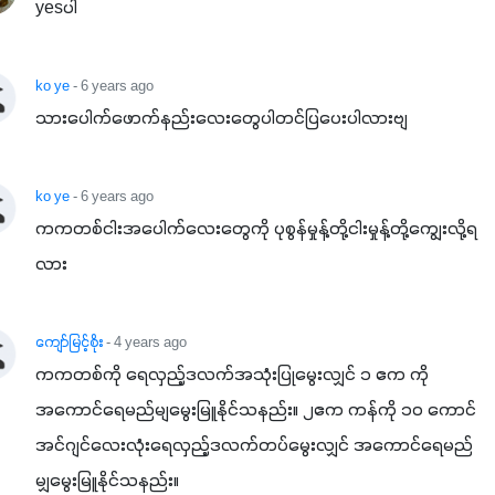
yesပါ
ko ye
- 6 years ago
သားပေါက်ဖောက်နည်းလေးတွေပါတင်ပြပေးပါလားဗျ
ko ye
- 6 years ago
ကကတစ်ငါးအပေါက်လေးတွေကို ပုစွန်မှုန့်တို့ငါးမှုန့်တို့ကျွေးလို့ရ
လား
ကျော်မြင့်စိုး
- 4 years ago
ကကတစ်ကို ရေလှည့်ဒလက်အသုံးပြုမွေးလျှင် ၁ ဧက ကို
အကောင်ရေမည်မျမွေးမြူနိုင်သနည်း။ ၂ဧက ကန်ကို ၁၀ ကောင်
အင်ဂျင်လေးလုံးရေလှည့်ဒလက်တပ်မွေးလျှင် အကောင်ရေမည်
မျှမွေးမြူနိုင်သနည်း။