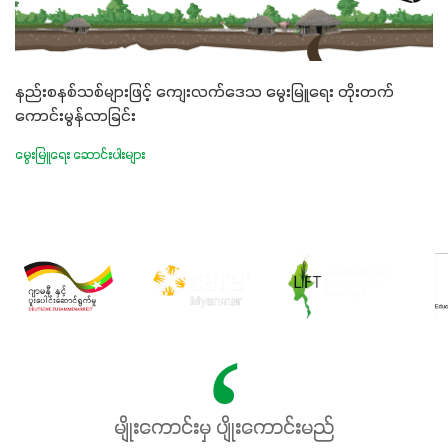
နည်းစနစ်သစ်များဖြင့် ကျေးလက်ဒေသ မွေးမြူရေး တိုးတက်
ကောင်းမွန်လာခြင်း
မွေးမြူရေး ဆောင်းပါးများ
မျိုးကောင်းမှ ပျိုးကောင်းမည်