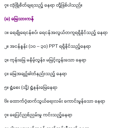
၇။ လုံခြုံစိတ်ချရသည့် နေရာ တို့ဖြစ်ပါသည်။
(
ခ
) 
မြေသားကန်
၁။ ရေချိုရေငန်စပ်၊ ရေငန်အလွယ်တကူရရှိနိုင်သည့် နေရာ
၂။ အငန်နှုန်း 
(
၁၀ – ၃၀
) PPT 
ရရှိနိုင်သည့်နေရာ
၃။ ကုန်းမြေ မနိမ့်လွန်း၊ မမြင့်လွန်းသော နေရာ
၄။ မြေအချဥ်ဓါတ်နည်းသည့် နေရာ
၅။ ရွံ့စေး 
(
သို့
) 
ရွံ့နုန်းမြေနေရာ
၆။ ထောက်ပံ့ဆက်သွယ်ရေးလမ်း ကောင်းမွန်သော နေရာ
၇။ ရေပြင်ညစ်ညမ်းမှု ကင်းသည့်နေရာ 