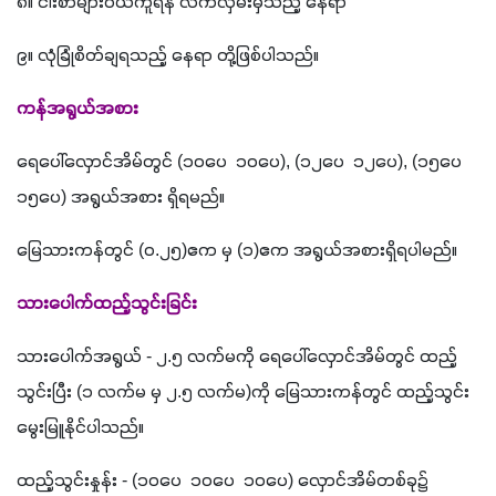
၈။ ငါးစာများဝယ်ကူရန် လက်လှမ်းမှီသည့် နေရာ
၉။ လုံခြုံစိတ်ချရသည့် နေရာ တို့ဖြစ်ပါသည်။
ကန်အရွယ်အစား
ရေပေါ်လှောင်အိမ်တွင် 
(
၁၀ပေ 
 
၁၀ပေ
), (
၁၂ပေ 
 
၁၂ပေ
), (
၁၅ပေ 
 
၁၅ပေ
) 
အရွယ်အစား ရှိရမည်။
မြေသားကန်တွင် 
(
၀
.
၂၅
)
ဧက မှ 
(
၁
)
ဧက အရွယ်အစားရှိရပါမည်။ 
သားပေါက်ထည့်သွင်းခြင်း 
သားပေါက်အရွယ် 
- 
၂
.
၅ လက်မကို ရေပေါ်လှောင်အိမ်တွင် ထည့်
သွင်းပြီး 
(
၁ လက်မ မှ ၂
.
၅ လက်မ
)
ကို မြေသားကန်တွင် ထည့်သွင်း 
မွေးမြူနိုင်ပါသည်။ 
ထည့်သွင်းနှုန်း 
- (
၁၀ပေ 
 
၁၀ပေ 
 
၁၀ပေ
) 
လှောင်အိမ်တစ်ခု၌ 