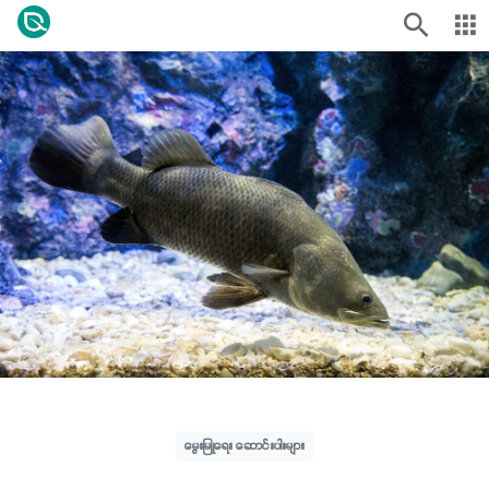
မွေးမြူရေး ဆောင်းပါးများ