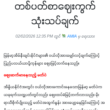
တစ်ပတ်စာဈေးကွက်
သုံးသပ်ချက်
02/02/2026 12:35 PM တွင်
AMIA
မှ ရေးသား
မြန်မာ့အိမ်နီးချင်းနိုင်ငံများ၏ ၀ယ်လိုအားမျှော်လင့်ချက်ကြောင့် 
ပြည်ပလယ်ယာပို့ကုန်များ ဈေးမြင့်တက်နေသည်။
ဈေးဆက်မာနေသည့် မတ်ပဲ
အိန္ဒိယနိုင်ငံအတွင်း ၀ယ်လိုအားကောင်းနေသောမြန်မာ့ မတ်ပဲက 
ယခုရက်သတ္တပတ်တွင်လည်း ဈေးထပ်မံမြင့်တက်လာသည်။ မိုး
ရာသီစိုက်ပျိုးသည့် မတ်ပဲအထွက်နှုန်း အားပျော့နေခြင်းကြောင့် အ