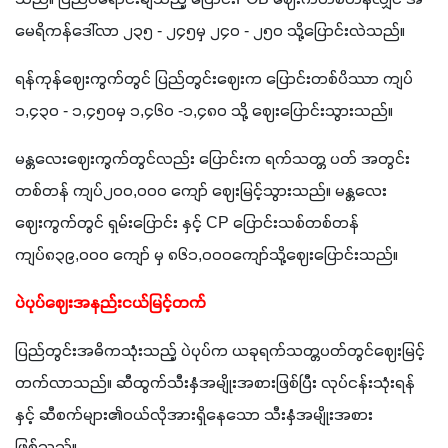
မေရိကန်ဒေါ်လာ ၂၃၅ - ၂၄၅မှ ၂၄၀ - ၂၅ဝ သို့ပြောင်းလဲသည်။
ရန်ကုန်ဈေးကွက်တွင် ပြည်တွင်းဈေးက ပြောင်းတစ်ပိဿာ ကျပ် 
၁,၄၃၀ - ၁,၄၅၀မှ ၁,၄၆၀ -၁,၄၈၀ သို့ ဈေးပြောင်းသွားသည်။
မန္တလေးဈေးကွက်တွင်လည်း ပြောင်းက ရက်သတ္တ ပတ် အတွင်း 
တစ်တန် ကျပ်၂၀၀,၀၀၀ ကျော် ဈေးမြင့်သွားသည်။ မန္တလေး
ဈေးကွက်တွင် ရှမ်းပြောင်း နှင့် CP ပြောင်းသစ်တစ်တန် 
ကျပ်၈၃၉,၀၀၀ ကျော် မှ ၈၆၁,၀၀၀ကျော်သို့ဈေးပြောင်းသည်။
ပဲပုပ်ဈေးအနည်းငယ်မြင့်တက်
ပြည်တွင်းအဓိကသုံးသည့် ပဲပုပ်က ယခုရက်သတ္တပတ်တွင်ဈေးမြင့်
တက်လာသည်။ ဆီထွက်သီးနှံအမျိုးအစားဖြစ်ပြီး လုပ်ငန်းသုံးရန်
နှင့် ဆီစက်များ၏ဝယ်လိုအားရှိနေသော သီးနှံအမျိုးအစား
ဖြစ်သည်။