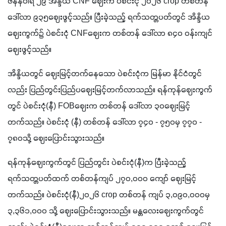
ဇန်နဝါရီ ၂၉ အိန္ဒိယ CNF ဈေးက ပဲစင်းငုံ ၂၀၂၆ crop တစ်တန် 
ဒေါ်လာ ၉၃၅ဈေးဖွင့်သည်။ ပြီးခဲ့သည့် ရက်သတ္တပတ်တွင် အိန္ဒိယ 
ဈေးကွက်၌ ပဲစင်းငုံ CNFဈေးက တစ်တန် ဒေါ်လာ ၈၄၀ ၀န်းကျင်
ဈေးဖွင့်သည်။
အိန္ဒိယတွင် ဈေးမြင့်တက်နေသော ပဲစင်းငုံက မြန်မာ နိုင်ငံတွင်
လည်း ပြည်တွင်းပြည်ပဈေးမြင့်တက်လာသည်။ ရန်ကုန်ဈေးကွက်
တွင် ပဲစင်းငုံ(နီ) FOBဈေးက တစ်တန် ဒေါ်လာ ၃၀ဈေးမြင့်
တက်သည်။ ပဲစင်းငုံ (နီ) တစ်တန် ဒေါ်လာ ၇၄၀ - ၇၅၀မှ ၇၇၀ - 
၇၈၀သို့ ဈေးပြောင်းသွားသည်။
ရန်ကုန်ဈေးကွက်တွင် ပြည်တွင်း ပဲစင်းငုံ(နီ)က ပြီးခဲ့သည့် 
ရက်သတ္တပတ်ထက် တစ်တန်ကျပ် ၂၇၀,၀၀၀ ကျော် ဈေးမြင့်
တက်သည်။ ပဲစင်းငုံ(နီ)၂၀၂၆ crop တစ်တန် ကျပ် ၃,၀၉၀,၀၀၀မှ 
၃,၃၆၁,၀၀၀ သို့ ဈေးပြောင်းသွားသည်။ မန္တလေးဈေးကွက်တွင်