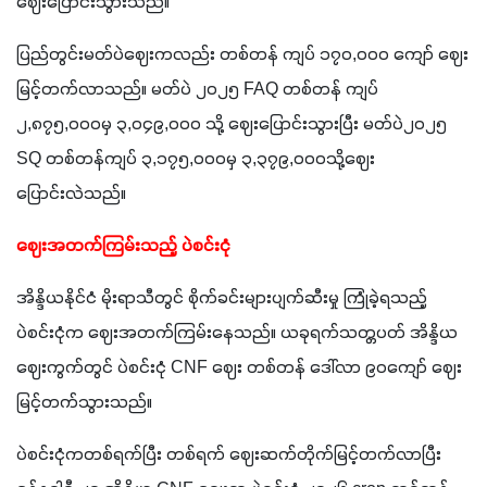
ဈေးပြောင်းသွားသည်။
ပြည်တွင်းမတ်ပဲဈေးကလည်း တစ်တန် ကျပ် ၁၇၀,၀၀၀ ကျော် ဈေး
မြင့်တက်လာသည်။ မတ်ပဲ ၂၀၂၅ FAQ တစ်တန် ကျပ် 
၂,၈၇၅,၀၀၀မှ ၃,၀၄၉,၀၀၀ သို့ ဈေးပြောင်းသွားပြီး မတ်ပဲ၂၀၂၅ 
SQ တစ်တန်ကျပ် ၃,၁၇၅,၀၀၀မှ ၃,၃၇၉,၀၀၀သို့ဈေး
ပြောင်းလဲသည်။
ဈေးအတက်ကြမ်းသည့် ပဲစင်းငုံ
အိန္ဒိယနိုင်ငံ မိုးရာသီတွင် စိုက်ခင်းများပျက်ဆီးမှု ကြုံခဲ့ရသည့် 
ပဲစင်းငုံက ဈေးအတက်ကြမ်းနေသည်။ ယခုရက်သတ္တပတ် အိန္ဒိယ
ဈေးကွက်တွင် ပဲစင်းငုံ CNF ဈေး တစ်တန် ဒေါ်လာ ၉၀ကျော် ဈေး
မြင့်တက်သွားသည်။
ပဲစင်းငုံကတစ်ရက်ပြီး တစ်ရက် ဈေးဆက်တိုက်မြင့်တက်လာပြီး 