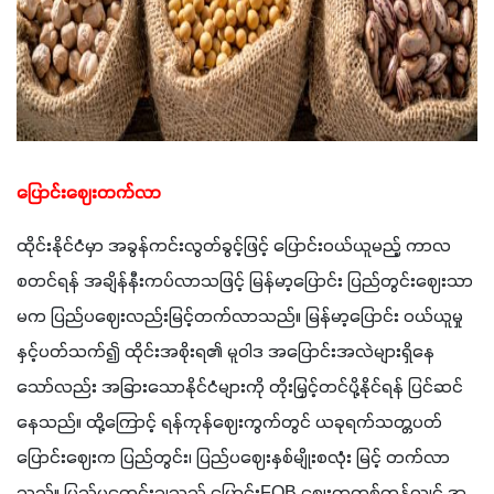
ပြောင်းဈေးတက်လာ
ထိုင်းနိုင်ငံမှာ အခွန်ကင်းလွတ်ခွင့်ဖြင့် ပြောင်း၀ယ်ယူမည့် ကာလ
စတင်ရန် အချိန်နီးကပ်လာသဖြင့် မြန်မာ့ပြောင်း ပြည်တွင်းဈေးသာ
မက ပြည်ပဈေးလည်းမြင့်တက်လာသည်။ မြန်မာ့ပြောင်း ၀ယ်ယူမှု
နှင့်ပတ်သက်၍ ထိုင်းအစိုးရ၏ မူဝါဒ အပြောင်းအလဲများရှိနေ
သော်လည်း အခြားသောနိုင်ငံများကို တိုးမြှင့်တင်ပို့နိုင်ရန် ပြင်ဆင်
နေသည်။ ထို့ကြောင့် ရန်ကုန်ဈေးကွက်တွင် ယခုရက်သတ္တပတ် 
ပြောင်းဈေးက ပြည်တွင်း၊ ပြည်ပဈေးနှစ်မျိုးစလုံး မြင့် တက်လာ
သည်။ ပြည်ပရောင်းချသည့် ပြောင်းFOB ဈေးကတစ်တန်လျှင် အ