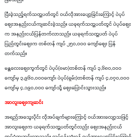
ပြီးခဲ့သည့်ရက်သတ္တပတ်တွင် ၀ယ်လိုအားပျော့ခြင်းကြောင့် ပဲပုပ်
ဈေးအနည်းငယ်ကျဆင်းခဲ့သည်။ ယခုရက်သတ္တပတ်တွင် ပဲပုပ်ဈေး
က အနည်းငယ်ပြန်တက်လာသည်။ ယခုရက်သတ္တပတ် ပဲပုပ် 
ပြည်တွင်းဈေးက တစ်တန် ကျပ် ၂၅၀,၀၀၀ ကျော်ဈေး ပြန်
တက်သည်။ 
မန္တလေးဈေးကွက်တွင် ပဲပုပ်(ဗမာ)တစ်တန် ကျပ် ၃,၆၈၀,၀၀၀ 
ကျော်မှ ၃,၉၆၀,၀၀၀ကျော်၊ ပဲပုပ်(ရှမ်း)တစ်တန် ကျပ် ၄,၀၇၀,၀၀၀ 
ကျော်မှ ၄,၁၉၀,၀၀၀ ကျော်သို့ ဈေးပြောင်းသွားသည်။
အာလူးဈေးကျဆင်း
အရည်အသွေးပိုင်း လိုအပ်ချက်များ‌ကြောင့် ၀ယ်အားလျော့သဖြင့် 
အာလူးဈေးက ယခုရက်သတ္တပတ်တွင်လည်း ဈေးအနည်းငယ် 
ထပ်မံကျဆင်းလာသည်။ လုပ်ငန်းသုံးရန် ၀ယ်အားပျော့ခြင်းကြောင့် 