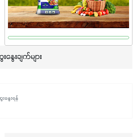
သင့်တော်တဲ့ Phosphorus 7%ပါဝင်မှုကြောင့် အပင်ရဲ့ အမြစ်
ဖွဲ့စည်းတည်ဆောက်မှုကို ပို၍သန်မာလာအောင် အားပေးပါ
တယ်။ ဒါ့အပြင် ပန်းပွင့်ခြင်း၊အသီးသီးခြင်း၊အစေ့တည်ခြင်း
လုပ်ငန်းစဉ်များကိုလည်း အားပေးပါတယ်။ လုံလောက်တဲ့
Potassium 8%က အပင်ရဲ့ ရောဂါဒဏ်၊ရာသီဥတုဒဏ်ခံနိုင်ရည်
ရှိမှုကို မြင့်တက်စေပြီး အသီးအရည်အသွေး၊ အရွယ်အစားနဲ့
အရသာ ပိုမိုကောင်းမွန်စေဖို့အတွက် လိုအပ်တဲ့အာဟာရဓာတ်
ေးနွေးချက်များ
ဖြစ်ပါတယ်။ ဟူးမစ်အက်စစ်ပါဝင်ပေါင်းစပ်ထားတဲ့အတွက်
အာဟာရဓာတ်စုပ်ယူမှုကောင်းမွန်လာခြင်း၊မြေဆီလွှာဖွဲ့စည်းပုံ
နှင့်ရေထိန်းနိုင်စွမ်းအားကောင်းလာခြင်းအပါအဝင်
အကျိုးကျေးဇူးများစွာကိုရရှိစေမှာဖြစ်ပါတယ်။ စပါးအပါအဝင်
နှံစားသီးနှံများ၊ပဲအမျိုးမျိုး၊ဟင်းသီးဟင်းရွက်နဲ့ ဥယျာဉ်ခြံသီးနှံ
ေးနွေးရန်
အားလုံးမှာ အသုံးပြုနိုင်တယ်ဆိုတော့ တစ်မျိုးတည်းနဲ့ အားလုံး
ပါဖက်(perfect)မယ့် စမတ်သီးစုံနော် အရွေးမမှားတာသေချာပြီ
မလို့ အတွေးမများဘဲ သီးနှံတိုင်းကြီးထွားအောင် ဖန်းလင့်ရဲ့ #စ
မတ်သီးစုံကို သုံးကြပါစို့....