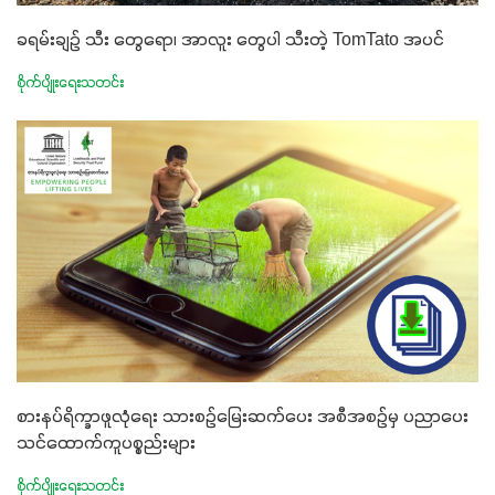
ခရမ်းချဉ် သီး တွေရော၊ အာလူး တွေပါ သီးတဲ့ TomTato အပင်
စိုက်ပျိုးရေးသတင်း
စားနပ်ရိက္ခာဖူလုံရေး သားစဉ်မြေးဆက်ပေး အစီအစဉ်မှ ပညာပေး
သင်ထောက်ကူပစ္စည်းများ
စိုက်ပျိုးရေးသတင်း