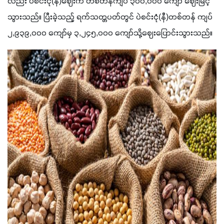
လည်း ပဲစင်းငုံ(နီ)ဈေးက တစ်တန်ကျပ် ၃၀၀,၀၀၀ ကျော် ဈေးမြင့်
သွားသည်။ ပြီးခဲ့သည့် ရက်သတ္တပတ်တွင် ပဲစင်းငုံ(နီ)တစ်တန် ကျပ် 
၂,၉၃၉,၀၀၀ ကျော်မှ ၃,၂၄၅,၀၀၀ ကျော်သို့ဈေးပြောင်းသွားသည်။