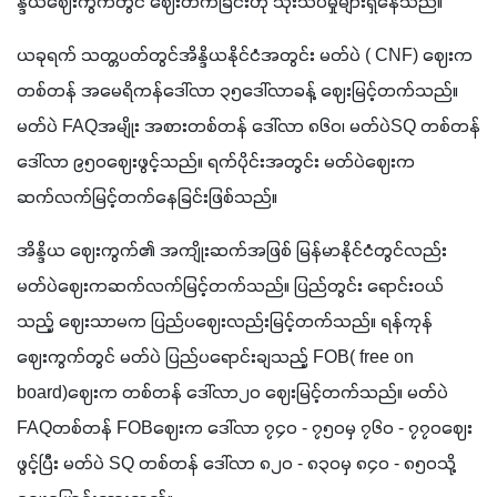
န္ဒိယဈေးကွက်တွင် ဈေးတက်ခြင်းဟု သုံးသပ်မှုများရှိနေသည်။
ယခုရက် သတ္တပတ်တွင်အိန္ဒိယနိုင်ငံအတွင်း မတ်ပဲ ( CNF) ဈေးက  
တစ်တန် အမေရိကန်ဒေါ်လာ ၃၅ဒေါ်လာခန့် ဈေးမြင့်တက်သည်။ 
မတ်ပဲ FAQအမျိုး အစားတစ်တန် ဒေါ်လာ ၈၆၀၊ မတ်ပဲSQ တစ်တန်
ဒေါ်လာ ၉၅၀ဈေးဖွင့်သည်။ ရက်ပိုင်းအတွင်း မတ်ပဲဈေးက 
ဆက်လက်မြင့်တက်နေခြင်းဖြစ်သည်။
အိန္ဒိယ ဈေးကွက်၏ အကျိုးဆက်အဖြစ် မြန်မာနိုင်ငံတွင်လည်း 
မတ်ပဲဈေးကဆက်လက်မြင့်တက်သည်။ ပြည်တွင်း ရောင်းဝယ်
သည့် ဈေးသာမက ပြည်ပဈေးလည်းမြင့်တက်သည်။ ရန်ကုန်
ဈေးကွက်တွင် မတ်ပဲ ပြည်ပရောင်းချသည့် FOB( free on 
board)ဈေးက တစ်တန် ဒေါ်လာ၂၀ ဈေးမြင့်တက်သည်။ မတ်ပဲ 
FAQတစ်တန် FOBဈေးက ဒေါ်လာ ၇၄၀ - ၇၅၀မှ ၇၆၀ - ၇၇၀ဈေး
ဖွင့်ပြီး မတ်ပဲ SQ တစ်တန် ဒေါ်လာ ၈၂၀ - ၈၃၀မှ ၈၄၀ - ၈၅၀သို့ 