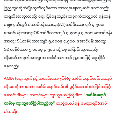
ပြည်တွင်းစိုက်ပျိုးထုတ်လုပ်သော အာလူးဈေးကျဆင်းသော်လည်း 
တရုတ်အာလူးလည်း ဈေးငြိမ်‌နေသည်။ ယခုရက်သတ္တပတ် ရန်ကုန်
ဈေးကွက်တွင် ‌အောင်ပန်းအာလူး(A1)တစ်ပိဿာကျပ် ၃,၅၀၀၊ 
အောင်ပန်းအာလူးOKတစ်ပိဿာကျပ် ၄,၅၀၀မှ ၄,၀၀၀၊ အောင်ပန်း
အာလူး S1တစ်ပိဿာကျပ် ၅,၀၀၀မှ ၄,၅၀၀၊ အောင်ပန်းအာလူး 
S2 တစ်ပိဿာ ၅,၀၀၀မှ ၄,၅၀၀ သို့ ဈေးပြောင်းသွားသည်။ 
သို့သော် တရုတ်အာလူးက တစ်ပိဿာကျပ် ၅,၀၀၀ဖြင့် ဈေးငြိမ်
နေသည်။
AMIA (ဈေးကွက်နှင့် သတင်းအေဂျင်စီ)မှ အစိမ်းရောင်လမ်းဆော့ဝဲ
သို့ ပေးပို့ထားသော အစိမ်းရောင်လမ်း၏ မူပိုင်ဆောင်းပါးဖြစ်သဖြင့် 
ဆောင်းပါးများ၊ သတင်းများ ကူးယူဖော်ပြလိုပါက
 “အစိမ်းရောင်
လမ်းမှ ကူးယူဖော်ပြပါသည်ဟု”
ထည့်ပေးပါရန် မေတ္တာရပ်ခံအပ်
ပါသည်။