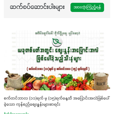
ဆက်စပ်ဆောင်းပါးများ
အားလုံးကြည့်ရန်
စက်တင်ဘာလ (၁၁)ရက် မှ (၁၅)ရက်နေ့ထိ အပြောင်းအလဲဖြစ်ပေါ်
ခဲ့သော ကုန်စည်စျေးနှူန်းများစာရင်း