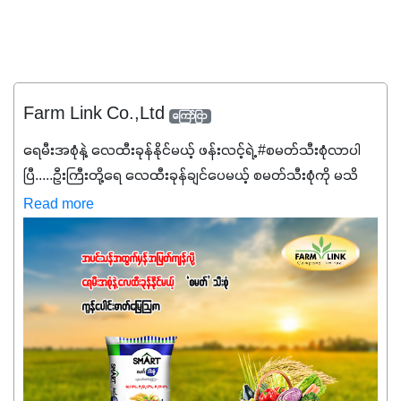
Farm Link Co.,Ltd
ကြော်ငြာ
ရေမီးအစုံနဲ့ လေထီးခုန်နိုင်မယ့် ဖန်းလင့်ရဲ့ #စမတ်သီးစုံလာပါ
ပြီ.....ဦးကြီးတို့ရေ ‌လေထီးခုန်ချင်ပေမယ့် စမတ်သီးစုံကို မသိ
သေးရင်တော့ ဒီစာလေးကို ဆက်ဖတ်‌ပေးပါ #စမတ်သီးစုံဆိုတာ
Read more
အပင်တိုင်းအတွက် အဓိကအာဟာရNPK (19:7:8)နဲ့ #ဟူးမစ်
အက်စစ်တို့ အချိုးကျ ပေါင်းစပ်ထားတဲ့ ကွန်ပေါင်း
ဓာတ်မြေဩဇာဖြစ်ပါတယ်။ အဓိကအကျိုးကျေးဇူးတွေအနေနဲ့
ကတော့ နိုက်ထရိုဂျင် 19%ပါဝင်တဲ့အတွက် ကလိုရိုဖီးလ်ဖွဲ့စည်း
မှုကို အားပေးကာ သီးနှံပင်များ၏အရွက်များစိမ်းလန်းသန်စွမ်း
ပြီး အစာချက်လုပ်မှုအားကောင်းစေပါတယ်။ အပင်၏ပင်ပိုင်း
ကြီးထွားမှုကို တိုးမြင့်စေကာ အပင်သန်၍ အကြီးမြန်စေပါတယ်။