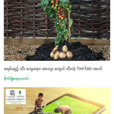
ခရမ်းချဉ် သီး တွေရော၊ အာလူး တွေပါ သီးတဲ့ TomTato အပင်
စိုက်ပျိုးရေးသတင်း