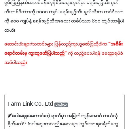
ရှမ်းပြည်နယ်အောင်ပန်းကုန်စိမ်းစျေးကွက်မှာ ခရမ်းချဥ်သီး ဂွတ်
သီးတစ်ပိဿာကို ၁၀၀၀ ကျပ်၊ ခရမ်းချဥ်သီး ရှယ်သီးက တစ်ပိဿာ
ကို ၈၀၀ ကျပ်နဲ့ ခရမ်းချဥ်သီးအသေး တစ်ပိဿာ ၆၀၀ ကျပ်သာရှိပါ
တယ်။
ဆောင်းပါးများ/သတင်းများ ပြန်လည်ကူးယူဖော်ပြလိုပါက
 "အစိမ်း
ရောင်လမ်းမှ ကူးယူဖော်ပြပါသည်"
 ကို ထည့်ပေးပါရန် မေတ္တာရပ်ခံ
အပ်ပါသည်။
Farm Link Co.,Ltd
ကြော်ငြာ
🌾စပါးဈေးမကောင်းတဲ့ ရာသီမှာ အမြတ်ကျန်အောင် ဘယ်လို
စိုက်မလဲ⁉️ ❗စပါးဈေးကလည်းမသေချာ၊ သွင်းအားစုစရိတ်တွေ