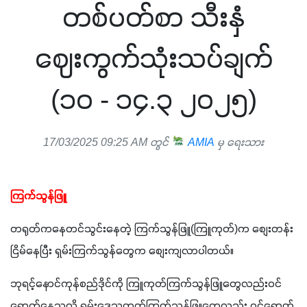
တစ်ပတ်စာ သီးနှံ
ဈေးကွက်သုံးသပ်ချက်
(၁၀ - ၁၄.၃ ၂၀၂၅)
17/03/2025 09:25 AM တွင်
AMIA
မှ ရေးသား
ကြက်သွန်ဖြူ
တရုတ်ကနေတင်သွင်းနေတဲ့ ကြက်သွန်ဖြူ(ကြူကုတ်)က စျေးတန်း
ငြိမ်နေပြီး ရှမ်းကြက်သွန်တွေက စျေးကျလာပါတယ်။ 
ဘုရင့်နောင်ကုန်စည်ဒိုင်ကို ကြူကုတ်ကြက်သွန်ဖြူ‌တွေလည်းဝင်
ရောက်နေသလို ရှမ်းဒေသထွက်ကြက်သွန်ဖြူတွေလည်း ဝင်ရောက်