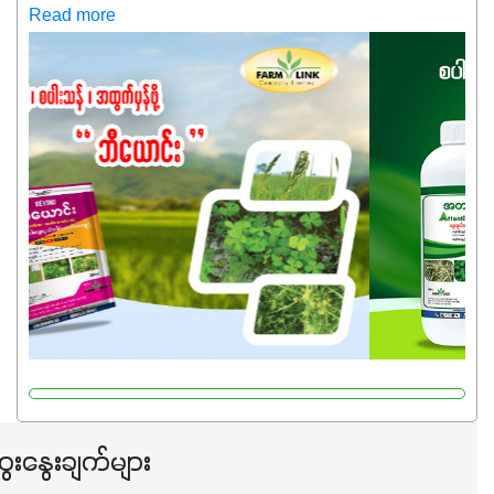
ကလည်း တက်နေတဲ့ဒီလိုအချိန်မှာ သွင်းအားစုဖိုးကို လျှော့ချပြီး
Read more
အထွက်နှုန်းကို ထိန်းထားနိုင်မှ ဦးကြီးတို့ အဆင်ပြေမှာနော် ✔️ဒါ
ကြောင့် ကိုယ်သုံးသမျှ ကိုယ့်အတွက်အကျိုးရစေမယ့်
အရည်အသွေးစိတ်ချရတဲ့ သွင်းအားစုပစ္စည်းတွေကိုပဲ ရွေးချယ်
သုံးသင့်ပါတယ်။
ေးနွေးချက်များ