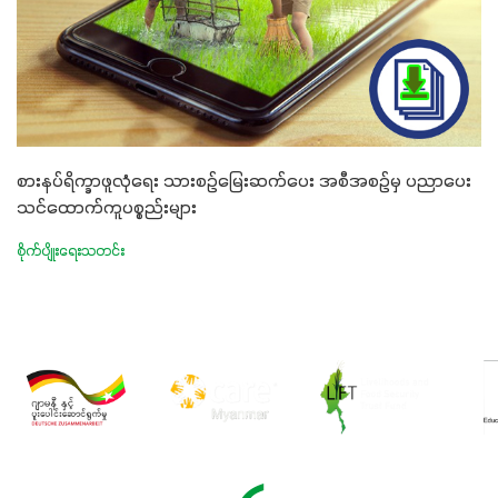
စားနပ်ရိက္ခာဖူလုံရေး သားစဉ်မြေးဆက်ပေး အစီအစဉ်မှ ပညာပေး
သင်ထောက်ကူပစ္စည်းများ
စိုက်ပျိုးရေးသတင်း