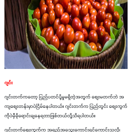
ဂျင်း
ဂျင်းတက်ကတော့ ပြည်ပတင်ပို့မှုမရှိတဲ့အတွက် စျေးမတက်ဘဲ အ
ကျစျေးတန်းမှာပဲငြိမ်နေပါတယ်။ ဂျင်းတက်က ပြည်တွင်း စျေးကွက်
ကိုပဲမှီခိုရောင်းချနေရတာဖြစ်တယ်လို့သိရပါတယ်။
ဂျင်းတက်စျေးကွက်က အရည်အသွေးကောင်းရင်ကောင်းသလို၊ 