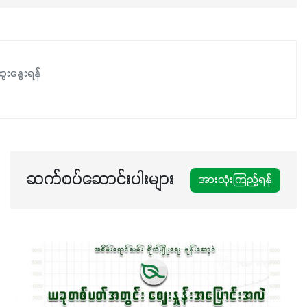
ေးနွေးရန်
ဆက်စပ်ဆောင်းပါးများ
အားလုံးကြည့်ရန်