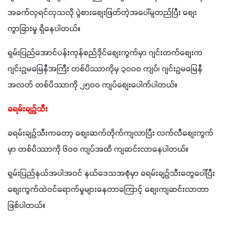
အခက်လှရင်လှသလို ပွဲစားစျေးဖြတ်တဲ့အပေါ်မူတည်ပြီး စျေး
ကွာခြားမှု ရှိနေပါတယ်။
ရှမ်းပြည်အောင်ပန်းကုန်စည်ဒိုင်စျေးကွက်မှာ ဂျင်းတက်စျေးက 
ဂျင်းဥမမြေနီအကြီး တစ်ပိဿာကိုမှ ၃၀၀၀ ကျပ်၊ ဂျင်းဥမမြေနီ
အလတ် တစ်ပိဿာကို ၂၅၀၀ ကျပ်စျေးပေါက်ပါတယ်။
ခရမ်းချဥ်သီး
ခရမ်းချဥ်သီးကတော့ စျေးဆက်တိုက်ကျလာပြီး လက်လီစျေးကွက်
မှာ တစ်ပိဿာကို ၆၀၀ ကျပ်အထိ ကျဆင်းလာနေပါတယ်။
ရှမ်းပြည်နယ်အပါအဝင် နယ်ဒေသအစုံမှာ ခရမ်းချဥ်သီးတွေပေါ်ပြီး 
စျေးကွက်ထဲဝင်ရောက်မှုများနေတာကြောင့် စျေးကျဆင်းလာတာ
ဖြစ်ပါတယ်။