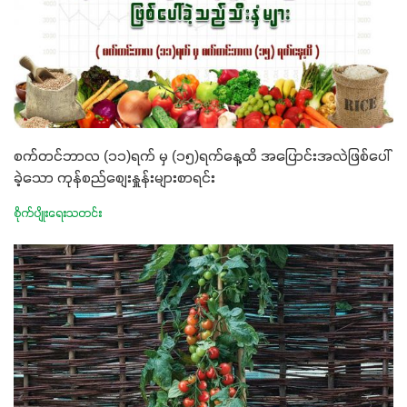
စက်တင်ဘာလ (၁၁)ရက် မှ (၁၅)ရက်နေ့ထိ အပြောင်းအလဲဖြစ်ပေါ်
ခဲ့သော ကုန်စည်စျေးနှူန်းများစာရင်း
စိုက်ပျိုးရေးသတင်း