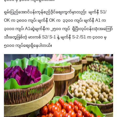
ရှမ်းပြည်အောင်ပန်းကုန်စည်ဒိုင်စျေးကွက်မှာလည်း  မျက်နီ S1/ 
OK က ၃၈၀၀ ကျပ်၊ မျက်နီ OK က  ၃၃၀၀ ကျပ်၊ မျက်နီ A1 က  
၃၀၀၀ ကျပ်၊ A1ဆွဲမျက်နီက ၂၅၀၀ ကျပ်  ရှိပြီးလုပ်ငန်းသုံးအကြော်
သီးတွေဖြစ်တဲ့ မားကစ် S2/ S-1 နဲ့ မျက်နီ S-2 /S1 က ၄၀၀၀ မှ 
၅၀၀၀ ကျပ်စျေးရှိနေပါတယ်။