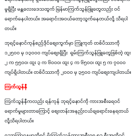
မှုရှိပြီး မန္တလေးဒေသထွက် မြန်မာကြက်သွန်ဖြူတွေလည်း ဝင်
ရောက်နေပါတယ်။ အရောင်းအဝယ်တော့သွက်နေတယ်လို့ သိရပါ
တယ်။
ဘုရင့်နောင်ကုန်စည်ဒိုင်စျေးကွက်မှာ ကြူကုတ် တစ်ပိဿာကို 
၁၂၅၀၀ မှ ၁၃၀၀၀ ကျပ်စျေးရှိပြီး  ရှမ်းကြက်သွန်ဖြူတွေဖြစ်တဲ့ ထူး 
၂ က ၅၅၀၀၊ ထူး ၃ က ၆၀၀၀၊ ထူး ၄ က ၆၅၀၀၊ ထူး ၅ က ၇၀၀၀ 
ကျပ်ရှိပါတယ်။ တစ်ပိဿာကို ၂၀၀၀ မှ ၃၅၀၀ ကျပ်စျေးကျပါတယ်။
ကြက်သွန်နီ 
ကြက်သွန်နီကလည်း ရန်ကုန် ဘုရင့်နောင်ကို ကားအစီးရေဝင်
ရောက်မှုများတာကြောင့် စျေးတန်းအနည်းငယ်ချရောင်းနေရတယ်
လို့သိရပါတယ်။ 
သောကြာနေ့မှာဆိုရင် မိုးကြက်သွန်ကားအစီးရေ ၅၁ စီးအထိဝင်