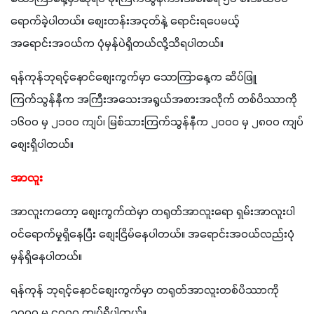
ရောက်ခဲ့ပါတယ်။ စျေးတန်းအငုတ်နဲ့ ရောင်းရပေမယ့် 
အရောင်းအဝယ်က ပုံမှန်ပဲရှိတယ်လို့သိရပါတယ်။
ရန်ကုန်ဘုရင့်နောင်စျေးကွက်မှာ သောကြာနေ့က ဆိပ်ဖြူ 
ကြက်သွန်နီက အကြီးအသေးအရွယ်အစားအလိုက် တစ်ပိဿာကို  
၁၆၀၀ မှ ၂၁၀၀ ကျပ်၊ မြစ်သားကြက်သွန်နီက ၂၀၀၀ မှ ၂၈၀၀ ကျပ်
စျေးရှိပါတယ်။
အာလူး
အာလူးကတော့ စျေးကွက်ထဲမှာ တရုတ်အာလူးရော ရှမ်းအာလူးပါ 
ဝင်ရောက်မှုရှိနေပြီး စျေးငြိမ်နေပါတယ်။ အရောင်းအဝယ်လည်းပုံ
မှန်ရှိနေပါတယ်။
ရန်ကုန် ဘုရင့်နောင်စျေးကွက်မှာ တရုတ်အာလူးတစ်ပိဿာကို  
၃၀၀၀ မှ ၄၀၀၀ ကျပ်ရှိပါတယ်။