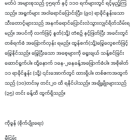
မတ်ပဲ အများစုသည် ၇၅ရက် နှင့် ၁၁၀ ရက်များတွင် ရင့်မှည့်ကြ
သည်။ အရွက်များ အဝါရောင်ပြောင်းပြီး၊ (၉၀) ရာခိုင်နှုန်းသော 
သီးတောင့်များသည် အနက်ရောင်ပြောင်းလဲသွားလျှင်ရိတ်သိမ်းရ
မည်။ အပင်ကို လက်ဖြင့် နှုတ်(သို့) တံစဉ် နှင့်ဖြတ်ပြီး အခင်းတွင် 
တစ်ရက်ခံ အခြောက်လှန်း ရမည်။ ထွန်စက်(သို့)ခြွေလှေ့စက်ဖြင့် 
ခြွေနိုင်သည်။ ခြွေပြီးသော အစေ့များကို ရွေးချယ် သန့်စင်ခြင်း
ဆောင်ရွက်ပါ။ ထို့နောက် ၁နေ-၂နေခန့်အခြောက်ခံပါ။ အစိုဓါတ် 
၁၁ ရာခိုင်နှုန်း (သို့) ၎င်းအောက်တွင် ထားရှိပါ။ တစ်ဧကအထွက်
သည် (၁၀)တင်းမှ တင်း၂၀ ထိ ရနိုင်ပါသည်။ အချို့မျိုးများသည် 
(၃၅) တင်း ခန့်ထိ ထွက်ရှိသည်။
ကိုခွန် (စိုက်ပျိုးရေး)
မှီငြမ်း