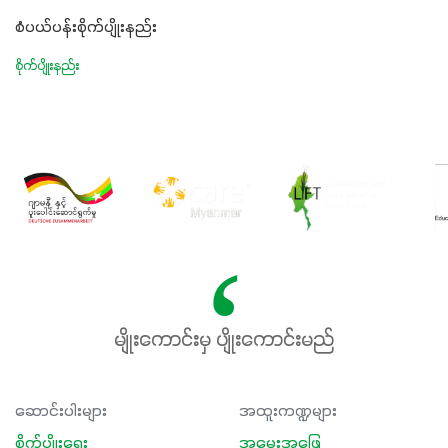
စံပယ်ပန်းစိုက်ပျိုးနည်း
စိုက်ပျိုးနည်း
မျိုးကောင်းမှ ပျိုးကောင်းမည်
ဆောင်းပါးများ
အထူးကဏ္ဍများ
စိုက်ပျိုးရေး
အမေးအဖြေ