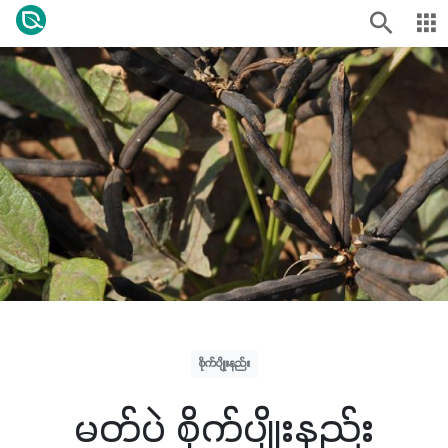
စိုက်ပျိုးနည်း
မတ်ပဲ စိုက်ပျိုးနည်း