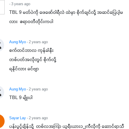
- 3 years ago
TBL 9 မတ်ပဲကို ဖေဖော်ဝါရီလဲ ထဲမှာ စိုက်ချင်လို့ အဆင်ပြေပါ့မ
လား  ဧရာဝတီတိုင်းကပါ
Aung Myo
- 2 years ago
စက်တင်ဘာလ ကုန်ခါနီး

တစ်ပတ်အလိုတွင် စိုက်လို့

ရနိုင်လား ခင်ဗျာ
Aung Myo
- 2 years ago
TBL 9 မျိုးပါ
Sayar Lay
- 2 years ago
ပန်းပွင့်ချိန်သို့  တစ်လအကြာ ယူရီးယား၁၂ကီလိုကို ဆောင်ရာသီ