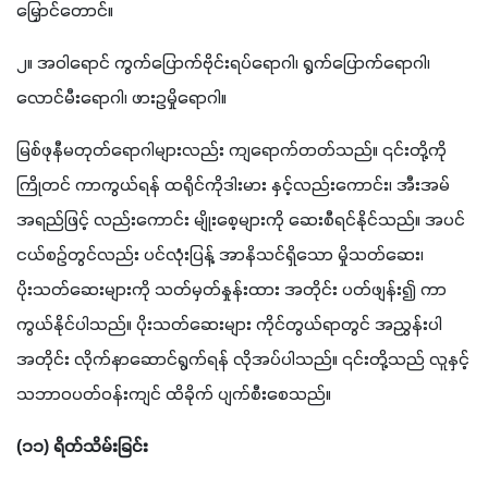
မြှောင်တောင်။
၂။ အဝါရောင် ကွက်ပြောက်ဗိုင်းရပ်ရောဂါ၊ ရွက်ပြောက်ရောဂါ၊ 
လောင်မီးရောဂါ၊ ဖားဥမှိုရောဂါ။
မြစ်ဖုနီမတုတ်ရောဂါများလည်း ကျရောက်တတ်သည်။ ၎င်းတို့ကို 
ကြိုတင် ကာကွယ်ရန် ထရိုင်ကိုဒါးမား နှင့်လည်းကောင်း၊ အီးအမ် 
အရည်ဖြင့် လည်းကောင်း မျိုးစေ့များကို ဆေးစီရင်နိုင်သည်။ အပင်
ငယ်စဉ်တွင်လည်း ပင်လုံးပြန့် အာနိသင်ရှိသော မှိုသတ်ဆေး၊ 
ပိုးသတ်ဆေးများကို သတ်မှတ်နှုန်းထား အတိုင်း ပတ်ဖျန်း၍ ကာ
ကွယ်နိုင်ပါသည်။ ပိုးသတ်ဆေးများ ကိုင်တွယ်ရာတွင် အညွှန်းပါ 
အတိုင်း လိုက်နာဆောင်ရွက်ရန် လိုအပ်ပါသည်။ ၎င်းတို့သည် လူနှင့် 
သဘာဝပတ်ဝန်းကျင် ထိခိုက် ပျက်စီးစေသည်။
(၁၁) ရိတ်သိမ်းခြင်း