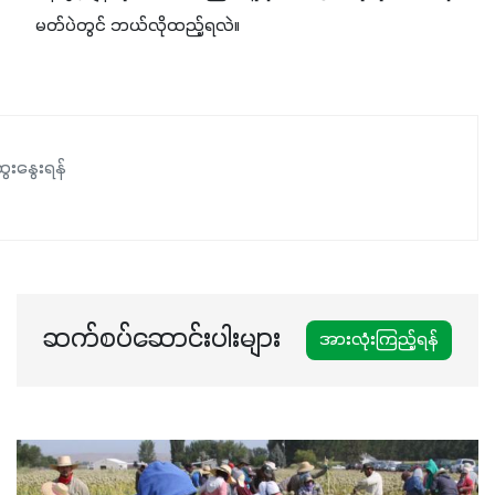
မတ်ပဲတွင် ဘယ်လိုထည့်ရလဲ။
ေးနွေးရန်
ဆက်စပ်ဆောင်းပါးများ
အားလုံးကြည့်ရန်