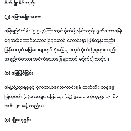
စိုက်ပျိုးနိုင်သည်။
(၂) မြေအမျိုးအစား
မြေချဉ်ငံကိန်း (၅.၅-၇)ကြားတွင် စိုက်ပျိုးနိုင်သည်။ ဖွယ်သောမြေ၊ 
ရေဆင်းကောင်းသောမြေများတွင် ကောင်းစွာ ဖြစ်ထွန်းသည်။ 
မြန်မာတွင် မြေစေးများနှင့် နုံးမြေများတွင် စိုက်ပျိုးမှုများသည်။ 
အချဉ်ကဲသော၊ အငံကဲသောမြေများတွင် မစိုက်ပျိုးသင့်ပါ။
(၃) မြေပြင်ခြင်း
မြေညီညာရန်နှင့် စိုက်ထယ်ရေးကောင်းရန် ထယ်ထိုး၊ ထွန်မွှေ 
ပြုလုပ်ပါ။ (၁)ဧကလျှင် မြေဆွေး (သို့) နွားချေးကိုလှည်း ၁၅ စီး-
အစီး ၂၀ ခန့် ထည့်ပါ။
(၄) မျိုးစေ့နှုန်း