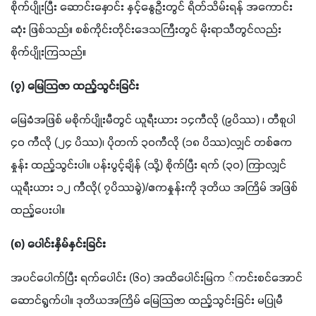
စိုက်ပျိုးပြီး ဆောင်းနှောင်း နှင့်နွေဦးတွင် ရိတ်သိမ်းရန် အကောင်း
ဆုံး ဖြစ်သည်။ စစ်ကိုင်းတိုင်းဒေသကြီးတွင် မိုးရာသီတွင်လည်း 
စိုက်ပျိုးကြသည်။
(၇) မြေသြဇာ ထည့်သွင်းခြင်း
မြေခံအဖြစ် မစိုက်ပျိုးမီတွင် ယူရီးယား ၁၄ကီလို (၉ပိဿ) ၊ တီစူပါ 
၄၀ ကီလို (၂၄ ပိဿ)၊ ပိုတက် ၃၀ကီလို (၁၈ ပိဿ)လျှင် တစ်ဧက
နှုန်း ထည့်သွင်းပါ။ ပန်းပွင့်ချိန် (သို့) စိုက်ပြီး ရက် (၃၀) ကြာလျှင် 
ယူရီးယား ၁၂ ကီလို( ၇ပိဿခွဲ)/ဧကနှုန်းကို ဒုတိယ အကြိမ် အဖြစ် 
ထည့်ပေးပါ။
(၈) ပေါင်းနှိမ်နှင်းခြင်း
အပင်ပေါက်ပြီး ရက်ပေါင်း (၆၀) အထိပေါင်းမြက ်ကင်းစင်အောင် 
ဆောင်ရွက်ပါ။ ဒုတိယအကြိမ် မြေသြဇာ ထည့်သွင်းခြင်း မပြုမီ