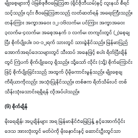
မျိုးစေ့များကို ပဲမြစ်ဖုဇီဝမြေသြဇာ (ရိုင်ဇိုဘီယမ်)နှင့် လူးနယ် စီရင်
သင့်သည်။ ၎င်း ဇီဝမြေသြဇာသည် လတ်ဆတ်ရန် အရေးကြီးသည်။ 
တန်းကြား အကွာအဝေး ၁၂-၁၆လက်မ၊ ပင်ကြား အကွာအဝေး 
၃လက်မ-၄လက်မ၊ အစေ့အနက် ၁ လက်မ၊ တကျင်းတွင် (၂)စေ့ချ
ပြီး စိုက်ပျိုးပါ။ ၁၀-၁၂ရက် သားတွင် သားခွဲနိုင်သည်။ မြန်မာပြည်
အောက်အရပ်ဒေသများတွင် သီးထပ် အနေဖြင့် စပါး ရိတ်ပြီးချိန်
တွင် ကြဲပက် စိုက်ပျိုးလေ့ ရှိသည်။ သို့သော် လိုင်း (သို့) စိုက်ကြောင်း
ဖြင့် စိုက်ပျိုးခြင်းသည် အထွက် ပိုမိုကောင်းမွန်သည်။ မျိုးစေ့ချ 
ကိရိယာကိုလည်း အသုံးပြုနိုင်သည်။ တစ်ဧက ရိတ်သိမ်းပင် တစ်
သိန်းသုံးသောင်းရရှိရန် လိုအပ်ပါသည်။
(၆) စိုက်ချိန်
မိုးရေချိန်၊ အပူချိန်များ အရ မြန်မာနိုင်ငံမြေပြန့် နှင့်အောက်ပိုင်း
ဒေသ အားလုံးတွင် မတ်ပဲကို မိုးနှောင်းနှင့် ဆောင်းဦးတွင်သာ 