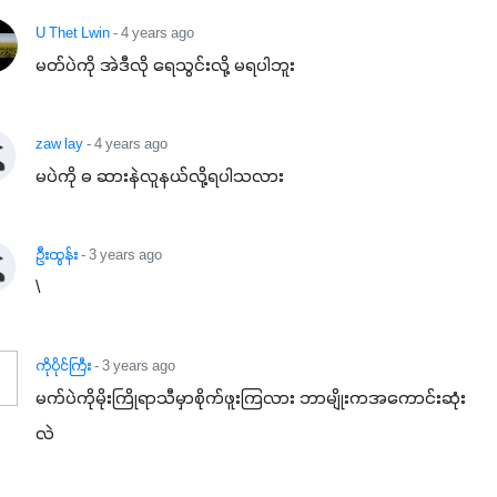
U Thet Lwin
- 4 years ago
မတ်ပဲကို အဲဒီလို ရေသွင်းလို့ မရပါဘူး
zaw lay
- 4 years ago
မပဲကို ဓ ဆားနဲလူနယ်လို့ရပါသလား
ဦးထွန်း
- 3 years ago
\
ကိုပိုင်ကြီး
- 3 years ago
မက်ပဲကိုမိုးကြိုရာသီမှာစိုက်ဖူးကြလား ဘာမျိုးကအကောင်းဆုံး
လဲ