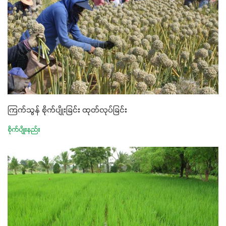
ကြက်သွန် စိုက်ပျိုးခြင်း ထုတ်လုပ်ခြင်း
စိုက်ပျိုးနည်း