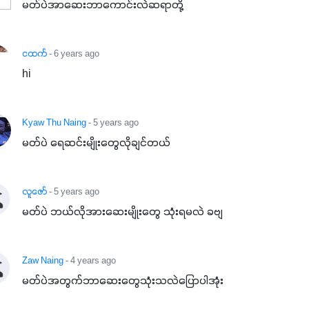
မတ်ပဲအာဆေးဘာကောင်းလဲဆရာတို့
ငထက်
- 6 years ago
hi
Kyaw Thu Naing
- 5 years ago
မတ်ပဲ ရေဆင်းမျိုးတွေလိုချင်တယ်
လူဇော်
- 5 years ago
မတ်ပဲ ဘယ်လိုအားဆေးမျိုးတွေ သုံးရမလဲ ခဗျ
Zaw Naing
- 4 years ago
မတ်ပဲအတွက်ဘာဆေးတွေသုံးသလဲ‌ပြောပါအုံး