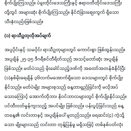
စိုက်ပျိုးကြသည်။ ပဲခူးတိုင်းဒေသကြီးနှင့် ဧရာဝတီတိုင်းဒေသကြီး
တို့တွင် အများဆုံး စိုက်ပျိုးကြသည်။ နိုင်ငံခြားဈေးကွက် ရှိသော
သီးနှံလည်းဖြစ်သည်။
(၁) ရာသီဥတုလိုအပ်ချက်
အပူပိုင်းနှင့် သမပိုင်း ရာသီဥတုများတွင် ကောင်းစွာ ဖြစ်ထွန်းသည်။ 
အပူချိန် ၂၅-၃၅ ဒီဂရီစင်တီရိတ်သည် အသင့်တော်ဆုံး အပူချိန်
ဖြစ်သည်။ မတ်ပဲသည် မိုးခေါင်သည့်ဒဏ်ကို အတော်အတန်ခံနိုင်ပြီး 
(၁)နှစ်မိုးရေချိန် ၃၆လက်မအောက်ရှိသော ဒေသများတွင် စိုက်ပျိုး
နိုင်သည်။ မတ်ပဲမျိုး အများစုသည် နေ့တာရှည်ခြင်းကို မလိုအပ်
သောကြောင့် အောက်တိုဘာ၊ နိုဝင်ဘာလများတွင် စိုက်ပျိုးနိုင်သည်။ 
ပင်ထီးဝတ်မှုန်ကူးသည့် အပင်မျိုး ဖြစ်သည်။ ပန်းပွင့်ခြင်းသည် နေ့
တနေ့၏ လင်းတာနှင့် အပူချိန်ပေါ် မူတည်သည်။ ရေဆင်း(၄) ကဲ့သို့
သော မျိုးများသည် လင်းတာ တုန့်ပြန်မှု မရှိသဖြင့် တစ်နှစ်ပတ်လုံး 