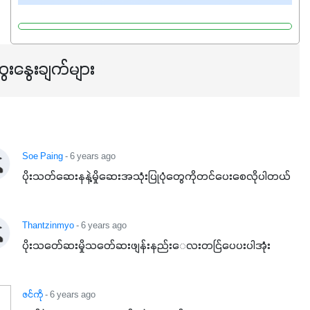
ေးနွေးချက်များ
Soe Paing
- 6 years ago
ပိုးသတ်ဆေးနနဲ့မှိုဆေးအသုံးပြုပုံတွေကိုတင်ပေးစေလိုပါတယ်
Thantzinmyo
- 6 years ago
ပိုးသတ်ေဆးမှိုသတ်ေဆးဖျန်းနည်းေလးတင်ြပေပးပါအုံး
ဇင်ကို
- 6 years ago