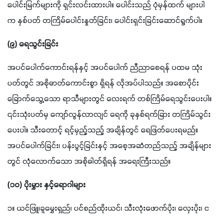
ပေါင်းမြက်များကို ရှင်းလင်းထားပါ။ ပေါင်းသည် ပုံမှန်ထက် များပါ
က နှစ်ပတ် တကြိမ်ပေါင်းနှုတ်ခြင်း၊ ပေါင်းရှင်းခြင်းဆောင်ရွက်ပါ။
(၉) ရေသွင်းခြင်း
အပင်ပေါက်ကောင်းရန်နှင့် အပင်ပေါက် ညီညာစေရန် ပထမ သုံး
ပတ်တွင် အစိုဓာတ်ကောင်းစွာ ရှိရန် လိုအပ်ပါသည်။ အစောပိုင်း 
ခြောက်သွေ့သော ရာသီများတွင် လေးရက် တစ်ကြိမ်ရေသွင်းပေးပါ။ 
၎င်းသုံးပတ်မှ ကျော်လွန်လာလျင် ရေကို ခုနှစ်ရက်ခြား တကြိမ်သွင်း
ပေးပါ။ သီးတောင့် ရင့်မှည့်သည့် အချိန်တွင် ရေဖြတ်ပေးရမည်။ 
အပင်ပေါက်ခြင်း၊ ပန်းပွင့်ခြင်းနှင့် အစေ့အဆံတည်သည့် အချိန်များ
တွင် လုံလောက်သော အစိုဓါတ်ရှိရန် အရေးကြီးသည်။
(၁၀) ပိုးမွှား နှင့်ရောဂါများ
၁။ ယင်ဖြူ၊ခူမွှေးရှည်၊ ပင်စည်ထိုးယင်၊ သီးလုံးဖောက်ပိုး၊ လှေးပိုး၊ င