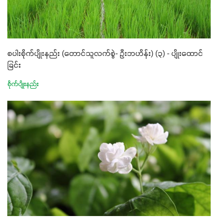
စပါးစိုက်ပျိုးနည်း (တောင်သူလက်စွဲ- ဦးဘဟိန်း) (၃) - ပျိုးထောင်
ခြင်း
စိုက်ပျိုးနည်း