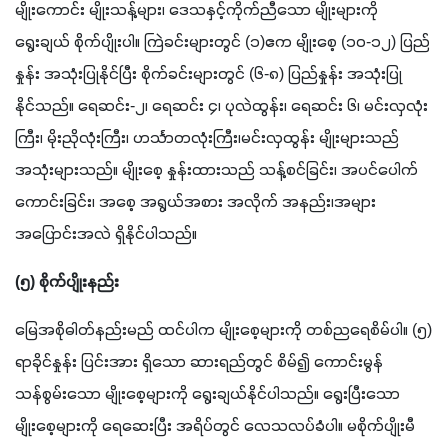
မျိုးကောင်း မျိုးသန့်များ၊ ဒေသနှင့်ကိုက်ညီသော မျိုးများကို 
ရွေးချယ် စိုက်ပျိုးပါ။ ကြဲခင်းများတွင် (၁)ဧက မျိုးစေ့ (၁၀-၁၂) ပြည်
နှုန်း အသုံးပြုနိုင်ပြီး စိုက်ခင်းများတွင် (၆-၈) ပြည်နှုန်း အသုံးပြု
နိုင်သည်။ ရေဆင်း-၂၊ ရေဆင်း ၄၊ ပုလဲထွန်း၊ ရေဆင်း ၆၊ မင်းလှလုံး
ကြီး၊ မိုးညိုလုံးကြီး၊ ဟင်္သာတလုံးကြီး၊မင်းလှထွန်း မျိုးများသည် 
အသုံးများသည်။ မျိုးစေ့ နှုန်းထားသည် သန့်စင်ခြင်း၊ အပင်ပေါက်
ကောင်းခြင်း၊ အစေ့ အရွယ်အစား အလိုက် အနည်း၊အများ 
အပြောင်းအလဲ ရှိနိုင်ပါသည်။
(၅) စိုက်ပျိုးနည်း
မြေအစိုဓါတ်နည်းမည် ထင်ပါက မျိုးစေ့များကို တစ်ညရေစိမ်ပါ။ (၅) 
ရာခိုင်နှုန်း ပြင်းအား ရှိသော ဆားရည်တွင် စိမ်၍ ကောင်းမွန် 
သန်စွမ်းသော မျိုးစေ့များကို ရွေးချယ်နိုင်ပါသည်။ ရွေးပြီးသော 
မျိုးစေ့များကို ရေဆေးပြီး အရိပ်တွင် လေသလပ်ခံပါ။ မစိုက်ပျိုးမီ 