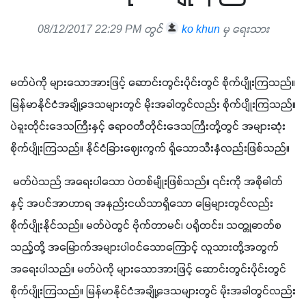
08/12/2017 22:29 PM တွင်
ko khun
မှ ရေးသား
မတ်ပဲကို များသောအားဖြင့် ဆောင်းတွင်းပိုင်းတွင် စိုက်ပျိုးကြသည်။ 
မြန်မာနိုင်ငံအချို့ဒေသများတွင် မိုးအခါတွင်လည်း စိုက်ပျိုးကြသည်။ 
ပဲခူးတိုင်းဒေသကြီးနှင့် ဧရာဝတီတိုင်းဒေသကြီးတို့တွင် အများဆုံး 
စိုက်ပျိုးကြသည်။ နိုင်ငံခြားဈေးကွက် ရှိသောသီးနှံလည်းဖြစ်သည်။
မတ်ပဲသည် အရေးပါသော ပဲတစ်မျိုးဖြစ်သည်။ ၎င်းကို အစိုဓါတ်
နှင့် အပင်အာဟာရ အနည်းငယ်သာရှိသော မြေများတွင်လည်း 
စိုက်ပျိုးနိုင်သည်။ မတ်ပဲတွင် ဗိုက်တာမင်၊ ပရိုတင်း၊ သတ္တုဓာတ်စ
သည့်တို့ အမြောက်အများပါဝင်သောကြောင့် လူသားတို့အတွက် 
အရေးပါသည်။ မတ်ပဲကို များသောအားဖြင့် ဆောင်းတွင်းပိုင်းတွင် 
စိုက်ပျိုးကြသည်။ မြန်မာနိုင်ငံအချို့ဒေသများတွင် မိုးအခါတွင်လည်း 