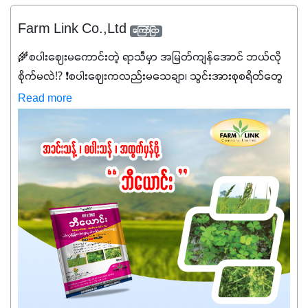
Farm Link Co.,Ltd
ကြော်ငြာ
🌾စပါးဈေးမကောင်းတဲ့ ရာသီမှာ အမြတ်ကျန်အောင် ဘယ်လို
စိုက်မလဲ⁉️ ❗စပါးဈေးကလည်းမသေချာ၊ သွင်းအားစုစရိတ်တွေ
ကလည်း တက်နေတဲ့ဒီလိုအချိန်မှာ သွင်းအားစုဖိုးကို လျှော့ချပြီး
Read more
အထွက်နှုန်းကို ထိန်းထားနိုင်မှ ဦးကြီးတို့ အဆင်ပြေမှာနော် ✔️ဒါ
ကြောင့် ကိုယ်သုံးသမျှ ကိုယ့်အတွက်အကျိုးရစေမယ့်
အရည်အသွေးစိတ်ချရတဲ့ သွင်းအားစုပစ္စည်းတွေကိုပဲ ရွေးချယ်
သုံးသင့်ပါတယ်။