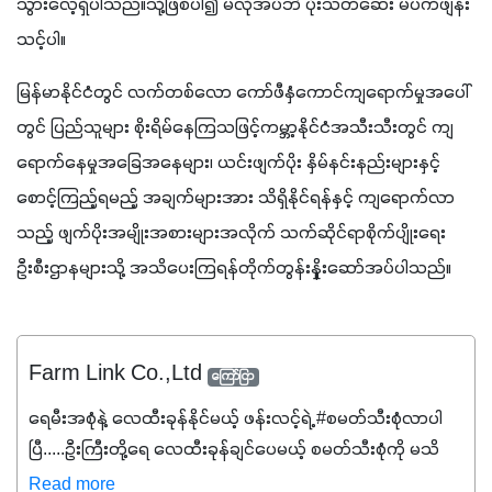
သွားလေ့ရှိပါသည်။သို့ဖြစ်ပါ၍ မလိုအပ်ဘဲ ပိုးသတ်ဆေး မပက်ဖျန်း
သင့်ပါ။
မြန်မာနိုင်ငံတွင် လက်တစ်လော ကော်ဖီနှံကောင်ကျရောက်မှုအပေါ်
တွင် ပြည်သူများ စိုးရိမ်နေကြသဖြင့်ကမ္ဘာ့နိုင်ငံအသီးသီးတွင် ကျ
ရောက်နေမှုအခြေအနေများ၊ ယင်းဖျက်ပိုး နှိမ်နင်းနည်းများနှင့် 
စောင့်ကြည့်ရမည့် အချက်များအား သိရှိနိုင်ရန်နှင့် ကျရောက်လာ
သည့် ဖျက်ပိုးအမျိုးအစားများအလိုက် သက်ဆိုင်ရာစိုက်ပျိုးရေး
ဦးစီးဌာနများသို့ အသိပေးကြရန်တိုက်တွန်းနှိုးဆော်အပ်ပါသည်။
Farm Link Co.,Ltd
ကြော်ငြာ
ရေမီးအစုံနဲ့ လေထီးခုန်နိုင်မယ့် ဖန်းလင့်ရဲ့ #စမတ်သီးစုံလာပါ
ပြီ.....ဦးကြီးတို့ရေ ‌လေထီးခုန်ချင်ပေမယ့် စမတ်သီးစုံကို မသိ
သေးရင်တော့ ဒီစာလေးကို ဆက်ဖတ်‌ပေးပါ #စမတ်သီးစုံဆိုတာ
Read more