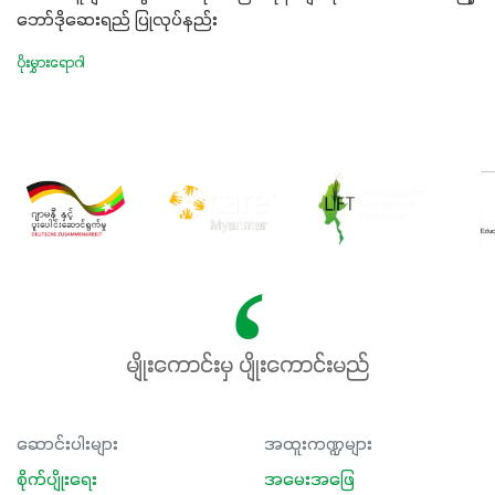
ဘော်ဒိုဆေးရည် ပြုလုပ်နည်း
ပိုးမွှားရောဂါ
မျိုးကောင်းမှ ပျိုးကောင်းမည်
ဆောင်းပါးများ
အထူးကဏ္ဍများ
စိုက်ပျိုးရေး
အမေးအဖြေ