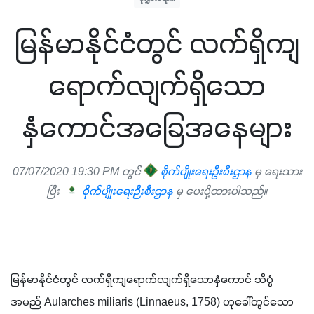
မြန်မာနိုင်ငံတွင် လက်ရှိကျ
ရောက်လျက်ရှိသော
နှံကောင်အခြေအနေများ
07/07/2020 19:30 PM တွင်
စိုက်ပျိုးရေးဦးစီးဌာန
မှ ရေးသား
ပြီး
စိုက်ပျိုးရေးဉီးစီးဌာန
မှ ပေးပို့ထားပါသည်။
မြန်မာနိုင်ငံတွင် လက်ရှိကျရောက်လျက်ရှိသောနှံကောင် သိပ္ပံ
အမည် Aularches miliaris (Linnaeus, 1758) ဟုခေါ်တွင်သော 