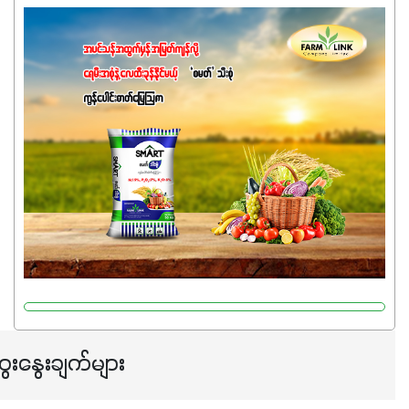
အပင်တိုင်းအတွက် အဓိကအာဟာရNPK (19:7:8)နဲ့ #ဟူးမစ်
အက်စစ်တို့ အချိုးကျ ပေါင်းစပ်ထားတဲ့ ကွန်ပေါင်း
ဓာတ်မြေဩဇာဖြစ်ပါတယ်။ အဓိကအကျိုးကျေးဇူးတွေအနေနဲ့
ကတော့ နိုက်ထရိုဂျင် 19%ပါဝင်တဲ့အတွက် ကလိုရိုဖီးလ်ဖွဲ့စည်း
မှုကို အားပေးကာ သီးနှံပင်များ၏အရွက်များစိမ်းလန်းသန်စွမ်း
ပြီး အစာချက်လုပ်မှုအားကောင်းစေပါတယ်။ အပင်၏ပင်ပိုင်း
ကြီးထွားမှုကို တိုးမြင့်စေကာ အပင်သန်၍ အကြီးမြန်စေပါတယ်။
သင့်တော်တဲ့ Phosphorus 7%ပါဝင်မှုကြောင့် အပင်ရဲ့ အမြစ်
ဖွဲ့စည်းတည်ဆောက်မှုကို ပို၍သန်မာလာအောင် အားပေးပါ
တယ်။ ဒါ့အပြင် ပန်းပွင့်ခြင်း၊အသီးသီးခြင်း၊အစေ့တည်ခြင်း
လုပ်ငန်းစဉ်များကိုလည်း အားပေးပါတယ်။ လုံလောက်တဲ့
Potassium 8%က အပင်ရဲ့ ရောဂါဒဏ်၊ရာသီဥတုဒဏ်ခံနိုင်ရည်
ရှိမှုကို မြင့်တက်စေပြီး အသီးအရည်အသွေး၊ အရွယ်အစားနဲ့
အရသာ ပိုမိုကောင်းမွန်စေဖို့အတွက် လိုအပ်တဲ့အာဟာရဓာတ်
ေးနွေးချက်များ
ဖြစ်ပါတယ်။ ဟူးမစ်အက်စစ်ပါဝင်ပေါင်းစပ်ထားတဲ့အတွက်
အာဟာရဓာတ်စုပ်ယူမှုကောင်းမွန်လာခြင်း၊မြေဆီလွှာဖွဲ့စည်းပုံ