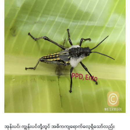
အုန်းပင်၊ ကျွန်းပင်တို့တွင် အဓိကကျရောက်လေ့ရှိသော်လည်း 