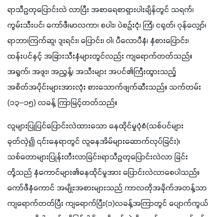
ရာသီဥတုပြောင်းလဲ လာပြီး အစာရေစာရှားပါးချိန်တွင် သရက်၊ 
ကွမ်းသီးပင်၊ ကော်ဖီ၊မာလကာ၊ စပါး၊ ပဲစဉ်းငုံ၊ ကြံ၊ ငရုတ်၊ ဂုန်လျှော်၊ 
ရာဘာ၊ကြက်ဆူ၊ ဒူးရင်း၊ ပြောင်း၊ ဝါ၊ ပီလောပီနံ၊ နှံစားပြောင်း၊
ထန်းပင်နှင့် အခြားသီးနှံများတွင်လည်း ကျရောက်တတ်သည်။ 
အရွက်၊ အဖူး၊ အညွှန့်၊ အသီးများ အပင်၏ကြီးထွားသည့် 
အစိတ်အပိုင်းများအားလုံး စားသောက်ဖျက်ဆီးသည်။ သက်တမ်း 
(၁၃–၁၅) လခန့် ကြာမြင့်တတ်သည်။
လူများပြုပြင်ပြောင်းလဲထားသော နေထိုင်မှုပုံစံ(သစ်ပင်များ
ခုတ်လှဲ၍ ၎င်းနေရာတွင် လူနေအိမ်များဆောက်လုပ်ခြင်း)၊ 
သစ်တောများပြုန်းတီးလာခြင်း၊ရာသီဥတုပြောင်းလဲလာ ခြင်း
တို့သည် နှံကောင်များ၏နေထိုင်မှုအား ပြောင်းလဲလာစေပါသည်။ 
ကော်ဖီနှံကောင် အမျိုးအစားများသည် ကာလတိုအခိုက်အတန့်သာ 
ကျရောက်တတ်ပြီး ကျရောက်ပြီး(၁)လခန့်အကြာတွင် ပျောက်ကွယ်