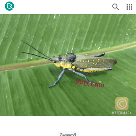
ပိုးမွှားရောဂါ