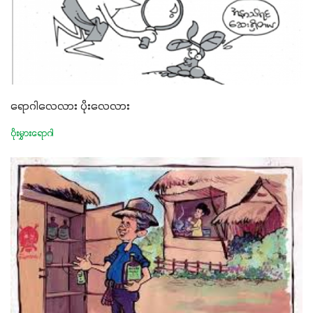
ရောဂါလေလား ပိုးလေလား
ပိုးမွှားရောဂါ