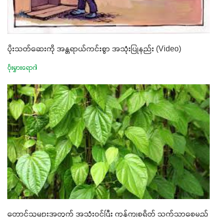
ပိုးသတ်ဆေးကို အန္တရာယ်ကင်းစွာ အသုံးပြုနည်း (Video)
ပိုးမွှားရောဂါ
တောင်သူများအတွက် အသုံးဝင်ပြီး ကုန်ကျစရိတ် သက်သာစေမည့်