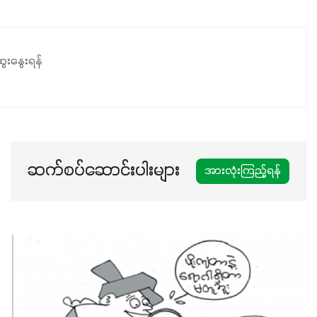
နှင့်ရေထိန်းနိုင်စွမ်းအားကောင်းလာခြင်းအပါအဝင်
အကျိုးကျေးဇူးများစွာကိုရရှိစေမှာဖြစ်ပါတယ်။ စပါးအပါအဝင်
နှံစားသီးနှံများ၊ပဲအမျိုးမျိုး၊ဟင်းသီးဟင်းရွက်နဲ့ ဥယျာဉ်ခြံသီးနှံ
ေးနွေးရန်
အားလုံးမှာ အသုံးပြုနိုင်တယ်ဆိုတော့ တစ်မျိုးတည်းနဲ့ အားလုံး
ပါဖက်(perfect)မယ့် စမတ်သီးစုံနော် အရွေးမမှားတာသေချာပြီ
မလို့ အတွေးမများဘဲ သီးနှံတိုင်းကြီးထွားအောင် ဖန်းလင့်ရဲ့ #စ
မတ်သီးစုံကို သုံးကြပါစို့....
ဆက်စပ်ဆောင်းပါးများ
အားလုံးကြည့်ရန်