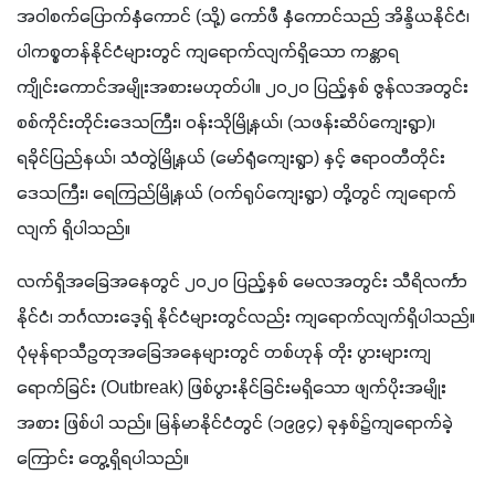
အဝါစက်ပြောက်နှံကောင် (သို့) ကော်ဖီ နှံကောင်သည် အိန္ဒိယနိုင်ငံ၊ 
ပါကစ္စတန်နိုင်ငံများတွင် ကျရောက်လျက်ရှိသော ကန္တာရ 
ကျိုင်းကောင်အမျိုးအစားမဟုတ်ပါ။ ၂၀၂၀ ပြည့်နှစ် ဇွန်လအတွင်း
စစ်ကိုင်းတိုင်းဒေသကြီး၊ ဝန်းသိုမြို့နယ်၊ (သဖန်းဆိပ်ကျေးရွာ)၊ 
ရခိုင်ပြည်နယ်၊ သံတွဲမြို့နယ် (မော်ရုံကျေးရွာ) နှင့် ဧရာဝတီတိုင်း
ဒေသကြီး၊ ရေကြည်မြို့နယ် (ဝက်ရုပ်ကျေးရွာ) တို့တွင် ကျရောက်
လျက် ရှိပါသည်။
လက်ရှိအခြေအနေတွင် ၂၀၂၀ ပြည့်နှစ် မေလအတွင်း သီရိလင်္ကာ
နိုင်ငံ၊ ဘင်္ဂလားဒေ့ရှ် နိုင်ငံများတွင်လည်း ကျရောက်လျက်ရှိပါသည်။ 
ပုံမုန်ရာသီဥတုအခြေအနေများတွင် တစ်ဟုန် တိုး ပွားများကျ
ရောက်ခြင်း (Outbreak) ဖြစ်ပွားနိုင်ခြင်းမရှိသော ဖျက်ပိုးအမျိုး
အစား ဖြစ်ပါ သည်။ မြန်မာနိုင်ငံတွင် (၁၉၉၄) ခုနှစ်၌ကျရောက်ခဲ့
ကြောင်း တွေ့ရှိရပါသည်။