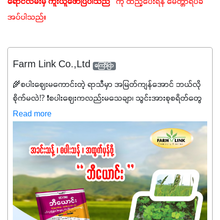
ရောင်လမ်းမှ ကူးယူဖော်ပြပါသည်"
 ကို ထည့်ပေးရန် မေတ္တာရပ်ခံ
အပ်ပါသည်။
Farm Link Co.,Ltd
ကြော်ငြာ
🌾စပါးဈေးမကောင်းတဲ့ ရာသီမှာ အမြတ်ကျန်အောင် ဘယ်လို
စိုက်မလဲ⁉️ ❗စပါးဈေးကလည်းမသေချာ၊ သွင်းအားစုစရိတ်တွေ
ကလည်း တက်နေတဲ့ဒီလိုအချိန်မှာ သွင်းအားစုဖိုးကို လျှော့ချပြီး
Read more
အထွက်နှုန်းကို ထိန်းထားနိုင်မှ ဦးကြီးတို့ အဆင်ပြေမှာနော် ✔️ဒါ
ကြောင့် ကိုယ်သုံးသမျှ ကိုယ့်အတွက်အကျိုးရစေမယ့်
အရည်အသွေးစိတ်ချရတဲ့ သွင်းအားစုပစ္စည်းတွေကိုပဲ ရွေးချယ်
သုံးသင့်ပါတယ်။