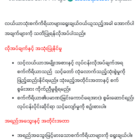
လယ်ယာသုံးစက်ကိရိယာများရွေးချယ်ဝယ်ယူသည့်အခါ အောက်ပါ
အချက်များကို သတိပြုရန်လိုအပ်ပါသည်။
လိုအပ်ချက်နှင့် အသုံးပြုနိုင်မှု
သင့်လယ်ယာအမျိုးအစားနှင့် လုပ်ငန်းလိုအပ်ချက်အရ
စက်ကိရိယာသည် သင့်တော် လုံလောက်သည့်သုံးစွဲမှုကို
ဖြည့်ဆည်းနိုင်ရမည်။ သုံးမည့်အတိုင်းအတာနှင့် စက်
စွမ်းအား ကိုက်ညီမှုရှိရမည်။
စက်ကိရိယာ၏ပမာဏ(မြင်းကောင်ရေအား)၊ စွမ်းဆောင်ရည်၊
လုပ်ငန်းပိုင်းဆိုင်ရာ သင့်လျော်မှုကို စဉ်းစားပါ။
အရည်အသွေးနှင့် အတိုင်းအတာ
အရည်အသွေးမြင့်မားသောစက်ကိရိယာများကို ရွေးချယ်ပါ။