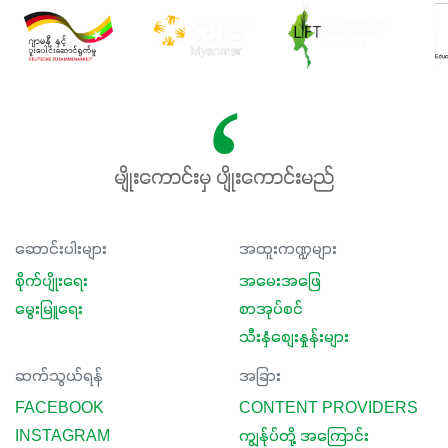
မျိုးကောင်းမှ ပျိုးကောင်းမည်
ဆောင်းပါးများ
အထူးကဏ္ဍများ
စိုက်ပျိုးရေး
အမေးအဖြေ
မွေးမြူရေး
စာအုပ်စင်
သီးနှံစျေးနှုန်းများ
ဆက်သွယ်ရန်
အခြား
FACEBOOK
CONTENT PROVIDERS
INSTAGRAM
ကျွန်ုပ်တို့ အကြောင်း