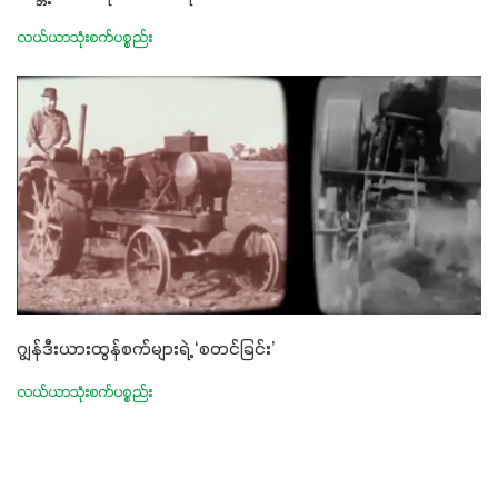
လယ်ယာသုံးစက်ပစ္စည်း
ဂျွန်ဒီးယားထွန်စက်များရဲ့ ‘စတင်ခြင်း’
လယ်ယာသုံးစက်ပစ္စည်း