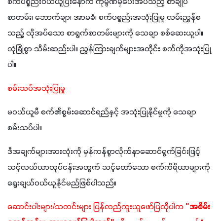
စက်ပစ္စည်းဝယ်ယူပြီးနောက် ကုမ္ပဏီမှပေးအပ်သည့် စာချုပ် 
စာတမ်း၊ ဘောက်ချာ၊ အာမခံ၊ စက်ပစ္စည်းအသုံးပြုမှု လမ်းညွှန်စ
သည့် လိုအပ်သော စာရွက်စာတမ်းများကို သေချာ စစ်ဆေးယူပါ။ 
လုံခြုံစွာ သိမ်းဆည်းပါ။ ညွှန်ကြားချက်များအတိုင်း စက်ကိုအသုံးပြု
ပါ။ 
စမ်းသပ်အသုံးပြုမှု
မဝယ်ယူမီ စက်၏စွမ်းဆောင်ရည်နှင့် အသုံးပြုနိုင်မှုကို သေချာ
စမ်းသပ်ပါ။
ဒီအချက်များအားလုံးကို မှန်ကန်စွာလိုက်နာဆောင်ရွက်ခြင်းဖြင့် 
သင့်လယ်ယာလုပ်ငန်းအတွက် သင့်တော်သော စက်ကိရိယာများကို 
ရွေးချယ်ဝယ်ယူနိုင်မည်ဖြစ်ပါသည်။
ဆောင်းပါးများ/သတင်းများ ပြန်လည်ကူးယူဖော်ပြလိုပါက 
"အစိမ်း