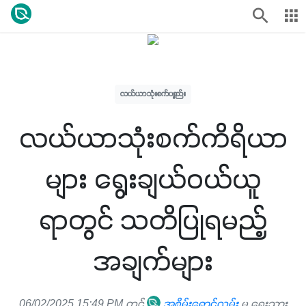
လယ်ယာသုံးစက်ပစ္စည်း
လယ်ယာသုံးစက်ကိရိယာ
များ ရွေးချယ်ဝယ်ယူ
ရာတွင် သတိပြုရမည့်
အချက်များ
06/02/2025 15:49 PM တွင်
အစိမ်းရောင်လမ်း
မှ ရေးသား