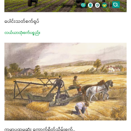
ပေါင်းသတ်စက်ရုပ်
လယ်ယာသုံးစက်ပစ္စည်း
ကမ္ဘာ့ပထမဆုံး ကောက်ရိတ်သိမ်းစက်..