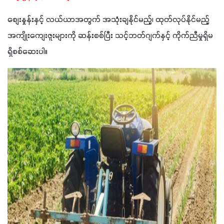
စျေးနှုန်းနှင့် လယ်ယာအတွက် အသုံးချနိုင်မည့်၊ ထုတ်လုပ်နိုင်မည့် 
အကျိုးကျေးဇူးများကို ဆန်းစစ်ပြီး သင့်ဘတ်ဂျက်နှင့် ကိုက်ညီမှုရှိမ
ရှိစစ်ဆေးပါ။