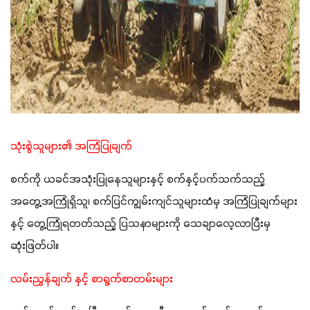
သုံးစွဲသူများ၏ အကြံပြုချက်
စက်ကို ယခင်အသုံးပြုနေသူများနှင့် စက်နှင့်ပက်သက်သည့် 
အတွေ့အကြုံရှိသူ၊ စက်ပြင်ကျွမ်းကျင်သူများထံမှ အကြံပြုချက်များ
နှင့် တွေ့ကြုံရတတ်သည့် ပြသနာများကို သေချာလေ့လာပြီးမှ 
ဆုံးဖြတ်ပါ။
လမ်းညွှန်ချက် နှင့် စာရွက်စာတမ်းများ