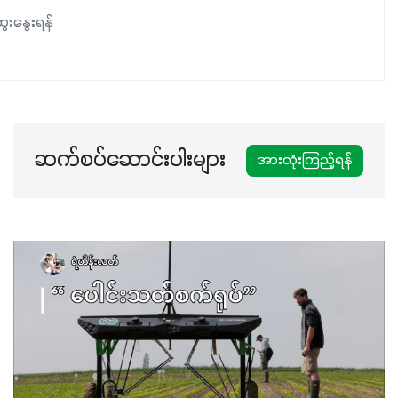
ေးနွေးရန်
ဆက်စပ်ဆောင်းပါးများ
အားလုံးကြည့်ရန်