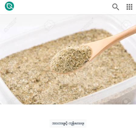
အာဟာရနှင့် ကျန်းမာရေး