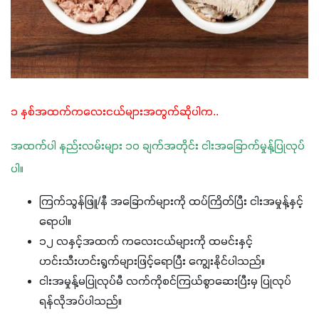
၁ နှစ်အထက်ကလေးငယ်များအတွက်ဆိုပါက..
အထက်ပါ နည်းလမ်းများ ၁၀ ချက်အတိုင်း ငါးအခြောက်မှုန့်ပြုလုပ်
ပါ။
ကြက်သွန်ဖြူ/နီ အခြောက်များကို ထပ်ကြိတ်ပြီး ငါးအမှုန့်နှင့်
ရောပါ။
၁၂ လနှင့်အထက် ကလေးငယ်များကို ထမင်းနှင့်
ဟင်းသီးဟင်းရွက်များဖြင့်ရောပြီး ကျွေးနိုင်ပါသည်။
ငါးအမှုန့်မပြုလုပ်မီ လက်ကိုစင်ကြယ်စွာဆေးပြီးမှ ပြုလုပ်
ရန်လိုအပ်ပါသည်။