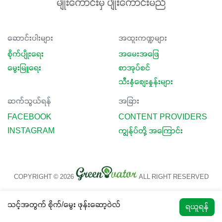
မျိုးကောင်းမှ ပျိုးကောင်းမည်
ဆောင်းပါးများ
အထူးကဏ္ဍများ
စိုက်ပျိုးရေး
အမေးအဖြေ
မွေးမြူရေး
စာအုပ်စင်
သီးနှံစျေးနှုန်းများ
ဆက်သွယ်ရန်
အခြား
FACEBOOK
CONTENT PROVIDERS
INSTAGRAM
ကျွန်ုပ်တို့ အကြောင်း
COPYRIGHT © 2026
ALL RIGHT RESERVED
သင့်အတွက် စိုက်/မွေး ဖုန်းဆော့ဝဲလ်
ရယူရန်