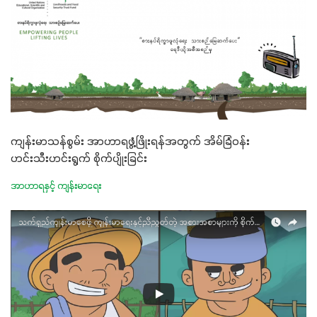
ကျန်းမာသန်စွမ်း အာဟာရဖွံ့ဖြိုးရန်အတွက် အိမ်ခြံဝန်း
ဟင်းသီးဟင်းရွက် စိုက်ပျိုးခြင်း
အာဟာရနှင့် ကျန်းမာရေး