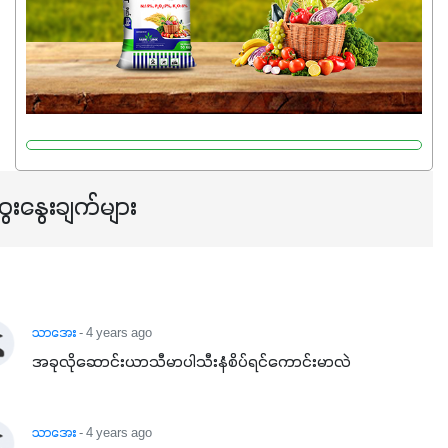
သင့်တော်တဲ့ Phosphorus 7%ပါဝင်မှုကြောင့် အပင်ရဲ့ အမြစ်
ဖွဲ့စည်းတည်ဆောက်မှုကို ပို၍သန်မာလာအောင် အားပေးပါ
တယ်။ ဒါ့အပြင် ပန်းပွင့်ခြင်း၊အသီးသီးခြင်း၊အစေ့တည်ခြင်း
လုပ်ငန်းစဉ်များကိုလည်း အားပေးပါတယ်။ လုံလောက်တဲ့
Potassium 8%က အပင်ရဲ့ ရောဂါဒဏ်၊ရာသီဥတုဒဏ်ခံနိုင်ရည်
ရှိမှုကို မြင့်တက်စေပြီး အသီးအရည်အသွေး၊ အရွယ်အစားနဲ့
အရသာ ပိုမိုကောင်းမွန်စေဖို့အတွက် လိုအပ်တဲ့အာဟာရဓာတ်
ေးနွေးချက်များ
ဖြစ်ပါတယ်။ ဟူးမစ်အက်စစ်ပါဝင်ပေါင်းစပ်ထားတဲ့အတွက်
အာဟာရဓာတ်စုပ်ယူမှုကောင်းမွန်လာခြင်း၊မြေဆီလွှာဖွဲ့စည်းပုံ
နှင့်ရေထိန်းနိုင်စွမ်းအားကောင်းလာခြင်းအပါအဝင်
အကျိုးကျေးဇူးများစွာကိုရရှိစေမှာဖြစ်ပါတယ်။ စပါးအပါအဝင်
နှံစားသီးနှံများ၊ပဲအမျိုးမျိုး၊ဟင်းသီးဟင်းရွက်နဲ့ ဥယျာဉ်ခြံသီးနှံ
သာအေး
- 4 years ago
အားလုံးမှာ အသုံးပြုနိုင်တယ်ဆိုတော့ တစ်မျိုးတည်းနဲ့ အားလုံး
အခုလိုဆောင်းယာသီမာပါသီးနံစိပ်ရင်ကောင်းမာလဲ
ပါဖက်(perfect)မယ့် စမတ်သီးစုံနော် အရွေးမမှားတာသေချာပြီ
မလို့ အတွေးမများဘဲ သီးနှံတိုင်းကြီးထွားအောင် ဖန်းလင့်ရဲ့ #စ
သာအေး
- 4 years ago
မတ်သီးစုံကို သုံးကြပါစို့....