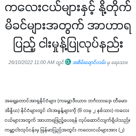
ကလေးငယ်များနှင့် နို့တိုက်
မိခင်များအတွက် အာဟာရ
ပြည့် ငါးမှုန့်ပြုလုပ်နည်း
26/10/2022 11:00 AM တွင်
အစိမ်းရောင်လမ်း
မှ ရေးသား
အရှေ့တောင်အာရှနိုင်ငံများ (ကမ္ဘောဒီးယား၊ ဘင်္ဂလားဒေ့၊ တီမော၊ 
အိန္ဒိယ) နိုင်ငံများတွင် ငါးအမှုန့်များကို (၆ လမှ ၂ နှစ်သား) ကလေး
ငယ်များအတွက် အာဟာရဖြည့်ပေးရန် လုပ်ဆောင်လျက်ရှိပါသည်။ 
ကမ္ဘာ့ငါးလုပ်ငန်းမှ မြန်မာပြည်အတွင်း ကလေးငယ်များအား (၂) 