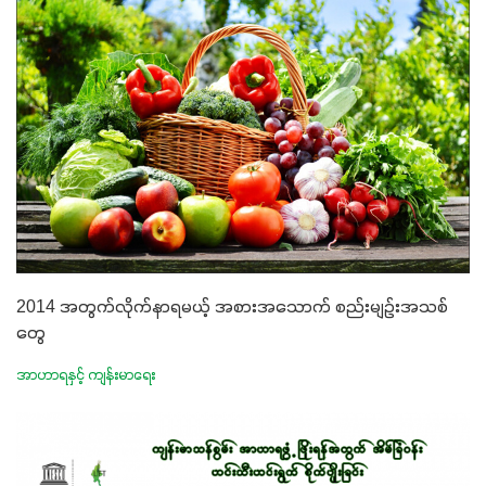
2014 အတွက်လိုက်နာရမယ့် အစားအသောက် စည်းမျဉ်းအသစ်
တွေ
အာဟာရနှင့် ကျန်းမာရေး