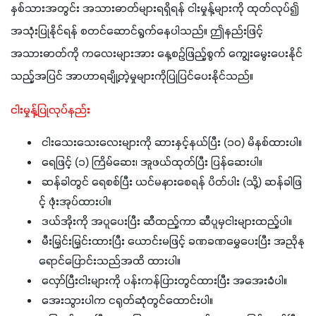
နှစ်သားအတွင်း အသားဓာတ်များရရှိရန် ငါးမှုန့်များကို ထုတ်လုပ်၍ 
အသုံးပြုနိုင်ရန် စတင်ဆောင်ရွက်နေပါသည်။ ဤနည်းဖြင့် 
အသားဓာတ်ကို ကလေးများအား နေ့စဉ်ဖြည့်စွက် ကျွေးမွေးပေးနိုင်
သည့်အပြင် အာဟာရချို့တဲ့မှုများကိုပြုပြင်ပေးနိုင်သည်။
ငါးမှုန့်ပြုလုပ်နည်း
ငါးသေးသေးလေးများကို ဆားနှင့်နယ်ပြီး (၁၀) မိနစ်ထားပါ။
ရေဖြင့် (၁) ကြိမ်ဆေး၊ အူဖယ်ထုတ်ပြီး ပြန်ဆေးပါ။
ဆန်ခါတွင် ရေစစ်ပြီး ယင်မနားစေရန် ပိတ်ပါး (သို့) ဆန်ခါဖြ
င့် ဖုံးအုပ်ထားပါ။
ဒယ်အိုးကို အပူပေးပြီး ဆီထည့်ကာ ဆီပူမှငါးများထည့်ပါ။
မီးမြှင်းမြှင်းထားပြီး ယောင်းမဖြင့် ခဏခဏမွှေပေးပြီး အညိုနု
ရောင်ပြောင်းသည်အထိ ထားပါ။
လှော်ပြီးငါးများကို ပန်းကန်ပြားတွင်ထားပြီး အအေးခံပါ။
အေးသွားပါက ငရုတ်ဆုံတွင်ထောင်းပါ။