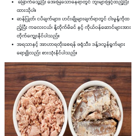
ခြောက်သွေ့ပြီး အေးမြသောနေရာတွင် ဘူးများဖြင့်ထည့်ပြီး
ထားသိုပါ။
ဆန်ပြုတ်၊ ငပိချက်များ၊ ဟင်းချိုများချက်ရာတွင် ငါးမှုန့်ကိုထ
ည့်ပြီး ကလေးငယ်၊ နို့တိုက်မိခင် နှင့် ကိုယ်ဝန်ဆောင်များအား
တိုက်ကျွေးနိုင်ပါသည်။
အရသာနှင့် အာဟာရတိုးစေရန် ဖရုံသီး၊ ဒန့်ဒလွန်ရွက်များ
ရော၍လည်း စားသုံးနိုင်ပါသည်။