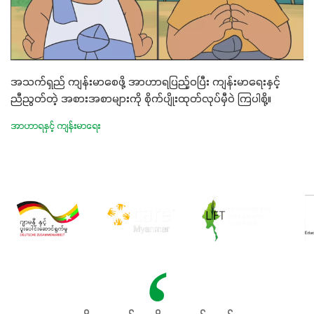
အသက်ရှည် ကျန်းမာစေဖို့ အာဟာရပြည့်ဝပြီး ကျန်းမာရေးနှင့်
ညီညွတ်တဲ့ အစားအစာများကို စိုက်ပျိုးထုတ်လုပ်မှီဝဲ ကြပါစို့။
အာဟာရနှင့် ကျန်းမာရေး