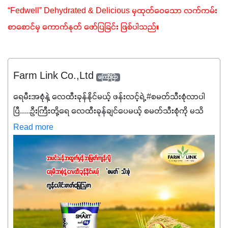
“Fedwell” Dehydrated & Delicious မှထုတ်ဝေသော လက်ကမ်း
စာစောင်မှ ကောက်နုတ် ဖော်ပြခြင်း ဖြစ်ပါသည်။
Farm Link Co.,Ltd
ကြော်ငြာ
ရေမီးအစုံနဲ့ လေထီးခုန်နိုင်မယ့် ဖန်းလင့်ရဲ့ #စမတ်သီးစုံလာပါ
ပြီ.....ဦးကြီးတို့ရေ ‌လေထီးခုန်ချင်ပေမယ့် စမတ်သီးစုံကို မသိ
သေးရင်တော့ ဒီစာလေးကို ဆက်ဖတ်‌ပေးပါ #စမတ်သီးစုံဆိုတာ
Read more
အပင်တိုင်းအတွက် အဓိကအာဟာရNPK (19:7:8)နဲ့ #ဟူးမစ်
အက်စစ်တို့ အချိုးကျ ပေါင်းစပ်ထားတဲ့ ကွန်ပေါင်း
ဓာတ်မြေဩဇာဖြစ်ပါတယ်။ အဓိကအကျိုးကျေးဇူးတွေအနေနဲ့
ကတော့ နိုက်ထရိုဂျင် 19%ပါဝင်တဲ့အတွက် ကလိုရိုဖီးလ်ဖွဲ့စည်း
မှုကို အားပေးကာ သီးနှံပင်များ၏အရွက်များစိမ်းလန်းသန်စွမ်း
ပြီး အစာချက်လုပ်မှုအားကောင်းစေပါတယ်။ အပင်၏ပင်ပိုင်း
ကြီးထွားမှုကို တိုးမြင့်စေကာ အပင်သန်၍ အကြီးမြန်စေပါတယ်။