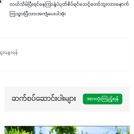
လယ်သိမ်ပြီးရင်နေကြာနဲ့ပဲပုတ်စိပ်ရင်မသင့်တော်ဘူးလားနောက်
ကြသွားပြီလားအကျံပေးပါအုံး
ေးနွေးရန်
ဆက်စပ်ဆောင်းပါးများ
အားလုံးကြည့်ရန်