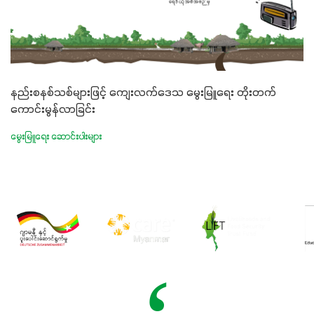
နည်းစနစ်သစ်များဖြင့် ကျေးလက်ဒေသ မွေးမြူရေး တိုးတက်
ကောင်းမွန်လာခြင်း
မွေးမြူရေး ဆောင်းပါးများ