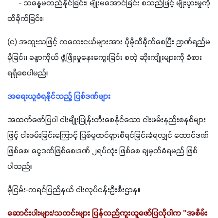
      - သန္ဓေမတည်နိုင်ခြင်း၊ မျိုးမအောင်ခြင်း စသည်ဖြင့် မျိုးပွားမှုကို 
ထိခိုက်ခြင်း၊ 
(င) အထူးသဖြင့် ကလေးငယ်များအား ပိုမိုထိခိုက်စေပြီး ဉာဏ်ရည်မ
မှီခြင်း၊ ခန္ဓာကိုယ် ဖွံ့ဖြိုးမှုနှေးကွေးခြင်း စတဲ့ ဆိုးကျိုးများကို ခံစား
ရရှိစေပါမည်။ 
အရေးယူခံရနိုင်သည့် ပြစ်ဒဏ်များ
အထက်ဖော်ပြပါ ငါးမျိုးပြုန်းတီးစေနိုင်သော ငါးဖမ်းနည်းစနစ်များ
ဖြင့် ငါးဖမ်းခြင်းကြောင့် ပြစ်မှုထင်ရှားစီရင်ခြင်းခံရလျှင် ထောင်ဒဏ်
ဖြစ်စေ၊ ငွေဒဏ်ဖြစ်စေ၊ဒဏ် ၂ရပ်လုံး ဖြစ်စေ ချမှတ်ခံရမည် ဖြစ်
ပါသည်။
မှီငြမ်း-ကရင်ပြည်နယ် ငါးလုပ်ငန်းဦးစီးဌာန။
ဆောင်းပါးများ/သတင်းများ ပြန်လည်ကူးယူဖော်ပြလိုပါက "အစိမ်း