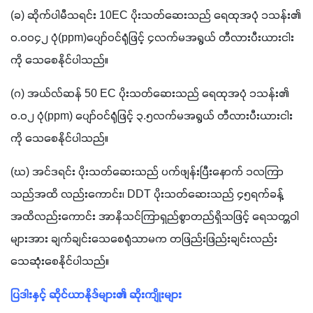
(ခ) ဆိုက်ပါမီသရင်း 10EC ပိုးသတ်ဆေးသည် ရေထုအပုံ ၁သန်း၏ 
၀.၀၀၄၂ ပုံ(ppm)ပျော်ဝင်ရုံဖြင့် ၄လက်မအရွယ် တီလားပီးယားငါး
ကို သေစေနိုင်ပါသည်။
(ဂ) အယ်လ်ဆန် 50 EC ပိုးသတ်ဆေးသည် ရေထုအပုံ ၁သန်း၏ 
၀.၀၂ ပုံ(ppm) ပျော်ဝင်ရုံဖြင့် ၃.၅လက်မအရွယ် တီလားပီးယားငါး
ကို သေစေနိုင်ပါသည်။
(ဃ) အင်ဒရင်း ပိုးသတ်ဆေးသည် ပက်ဖျန်းပြီးနောက် ၁လကြာ
သည်အထိ လည်းကောင်း၊ DDT ပိုးသတ်ဆေးသည် ၄၅ရက်ခန့်
အထိလည်းကောင်း အာနိသင်ကြာရှည်စွာတည်ရှိသဖြင့် ရေသတ္တဝါ
များအား ချက်ချင်းသေစေရုံသာမက တဖြည်းဖြည်းချင်းလည်း 
သေဆုံးစေနိုင်ပါသည်။
ပြဒါးနှင့် ဆိုင်ယာနိုဒ်များ၏ ဆိုးကျိုးများ