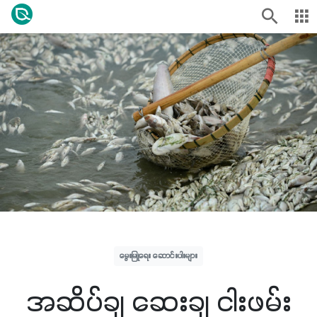
မွေးမြူရေး ဆောင်းပါးများ
အဆိပ်ချ ဆေးချ ငါးဖမ်း