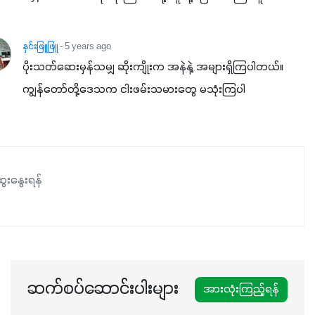
နှင်းဖြူဖြူ
- 5 years ago
ပိုးသတ်ဆေးမှန်သမျှ ဆိုးကျိုးက အနဲနဲ့ အများရှိကြပါတယ်။
ကျွန်တော်တို့ဒေသက ငါးဖမ်းသမားတွေ မသုံးကြပါ
ေးနွေးရန်
ဆက်စပ်ဆောင်းပါးများ
အားလုံးကြည့်ရန်