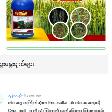
ေးနွေးချက်များ
ဘုန်းကျော်
- 5 years ago
တံငါတွေ အကြိုက်ဆုံးက Endosulfan ပါ။ အဲဒါမရတော့လို့ 
Cypermethrin ကို သုံးကြတာလို့ သူတို့ပြောတာ ကြားဖူးတယ်။