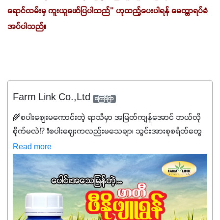
ရောင်လမ်းမှ ကူးယူဖော်ပြပါသည်" ဟုထည့်ပေးပါရန် မေတ္တာရပ်ခံ
အပ်ပါသည်။
Farm Link Co.,Ltd
ကြော်ငြာ
🌾စပါးဈေးမကောင်းတဲ့ ရာသီမှာ အမြတ်ကျန်အောင် ဘယ်လို
စိုက်မလဲ⁉️ ❗စပါးဈေးကလည်းမသေချာ၊ သွင်းအားစုစရိတ်တွေ
ကလည်း တက်နေတဲ့ဒီလိုအချိန်မှာ သွင်းအားစုဖိုးကို လျှော့ချပြီး
Read more
အထွက်နှုန်းကို ထိန်းထားနိုင်မှ ဦးကြီးတို့ အဆင်ပြေမှာနော် ✔️ဒါ
ကြောင့် ကိုယ်သုံးသမျှ ကိုယ့်အတွက်အကျိုးရစေမယ့်
အရည်အသွေးစိတ်ချရတဲ့ သွင်းအားစုပစ္စည်းတွေကိုပဲ ရွေးချယ်
သုံးသင့်ပါတယ်။