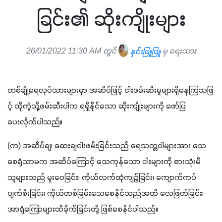
ခြင်း၏ ဆိုးကျိုးများ
26/01/2022 11:30 AM တွင်
နှင်းဖြူဖြူ
မှ ရေးသား
တစ်ချို့ရေလုပ်သားများမှာ အဆိပ်ဖြင့် ငါးဖမ်းဆီးမှုများရှိနေကြသဖြ
င့် ထိုကဲ့သို့ဖမ်းဆီးပါက ရရှိနိုင်သော ဆိုးကျိုးများကို ဖော်ပြ
ပေးလိုက်ပါသည်။ 
(က) အဆိပ်ချ၊ ဆေးချငါးဖမ်းခြင်းသည် ရေသတ္တဝါများအား သေ
စေရုံသာမက အဆိပ်ကြောင့် သေကုန်သော ငါးများကို စားသုံးမိ
သူများသည် မူးဝေခြင်း၊ ကိုယ်လက်ထုံကျဥ်ခြင်း၊ ကျောက်ကပ်
ပျက်စီးခြင်း၊ ကိုယ်တစ်ခြမ်းသေစေနိုင်သည်အထိ လေဖြတ်ခြင်း၊ 
အာရုံကြောများထိခိုက်ခြင်းတို့ ဖြစ်စေနိုင်ပါသည်။ 