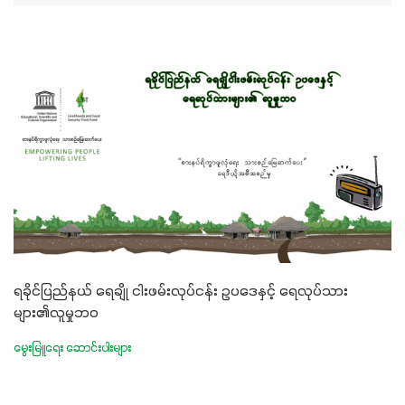
ရခိုင်ပြည်နယ် ရေချို ငါးဖမ်းလုပ်ငန်း ဥပဒေနှင့် ရေလုပ်သား
များ၏လူမှုဘဝ
မွေးမြူရေး ဆောင်းပါးများ