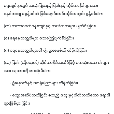
ရွှေကျင်ရာတွင် အသုံးပြုသည့် ပြဒါးနှင့် ဆိုင်ယာနိုဒ်များအား 
စနစ်တကျ မစွန့်ပစ်ဘဲ မြစ်ချောင်းအင်းအိုင်အတွင်း စွန့်ပစ်ပါက-
(က) သဘာဝပတ်ဝန်းကျင်နှင့် သယံဇာတများ ပျက်စီးခြင်း။
(ခ) ရေနေသတ္တဝါများ သေကြေပျက်စီးခြင်း။
(ဂ) ရေနေသတ္တဝါများ၏ မျိုးပွားစနစ်ကို ထိခိုက်ခြင်း။
(ဃ) ပြဒါး (သို့မဟုတ်) ဆိုင်ယာနိုဒ်အဆိပ်ဖြင့် သေဆုံးသော ငါးများ
အား လူသားတို့ စားသုံးမိပါက-
      - ဦးနှောက်နှင့် အာရုံကြောများ ထိခိုက်ခြင်း၊
      - သွေးအဆိပ်တက်ခြင်း စသည့် သွေးနှင့်ပါတ်သက်သော ရောဂါ
များဖြစ်ပွားခြင်း။