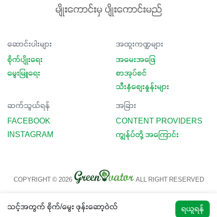
မျိုးကောင်းမှ ပျိုးကောင်းမည်
ဆောင်းပါးများ
အထူးကဏ္ဍများ
စိုက်ပျိုးရေး
အမေးအဖြေ
မွေးမြူရေး
စာအုပ်စင်
သီးနှံစျေးနှုန်းများ
ဆက်သွယ်ရန်
အခြား
FACEBOOK
CONTENT PROVIDERS
INSTAGRAM
ကျွန်ုပ်တို့ အကြောင်း
COPYRIGHT © 2026
ALL RIGHT RESERVED
သင့်အတွက် စိုက်/မွေး ဖုန်းဆော့ဝဲလ်
ရယူရန်