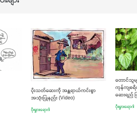
ါးများ
တောင်သူမျ
ကုန်ကျစရိ
ပိုးသတ်ဆေးကို အန္တရာယ်ကင်းစွာ
ဆေးရည် ပြ
အသုံးပြုနည်း (Video)
ပိုးမွှားရောဂါ
ပိုးမွှားရောဂါ