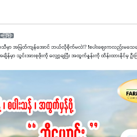
ကြော်ငြာ
ာသီမှာ အမြတ်ကျန်အောင် ဘယ်လိုစိုက်မလဲ⁉️ ❗စပါးဈေးကလည်းမသေချာ
မှာ သွင်းအားစုဖိုးကို လျှော့ချပြီး အထွက်နှုန်းကို ထိန်းထားနိုင်မှ ဦး
ျှ ကိုယ့်အတွက်အကျိုးရစေမယ့် အရည်အသွေးစိတ်ချရတဲ့ သွင်းအားစုပစ္စည