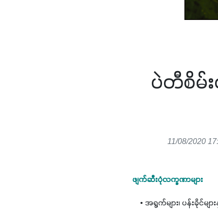
ပဲတီစိမ
11/08/2020 17
ဖျက်ဆီးပုံလက္ခဏာများ
    • အရွက်များ၊ ပန်းခိုင်