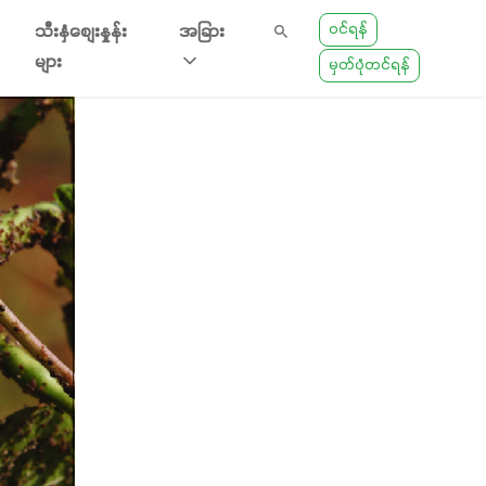
ဝင်ရန်
သီးနှံစျေးနှုန်း
အခြား
များ
မှတ်ပုံတင်ရန်