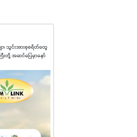
၊ သွင်းအားစုစရိတ်တွေ
ကြီးတို့ အဆင်ပြေမှာနော်
်းတွေကိုပဲ ရွေးချယ်သုံး