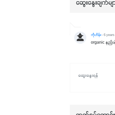
ဆွေးနွေးချက်မျ
ကိုဟိန်း
- 6 years
organic နည်းနဲ
ဆွေးနွေးရန်