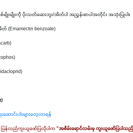
ျိုးမျိုးကို ပိုးသတ်ဆေးဘူး/အိတ်ပါ အညွှန်းစာပါအတိုင်း အသုံးပြုပါ။ 
ုအိတ် (Emamectin benzoate)
acarb)
azophos) 
midacloprid)
း)
ရေးဆောင်းပါးများလေ့လာရန်
 ပြန်လည်ကူးယူဖော်ပြလိုပါက 
"အစိမ်းရောင်လမ်းမှ ကူးယူဖော်ပြပါသည