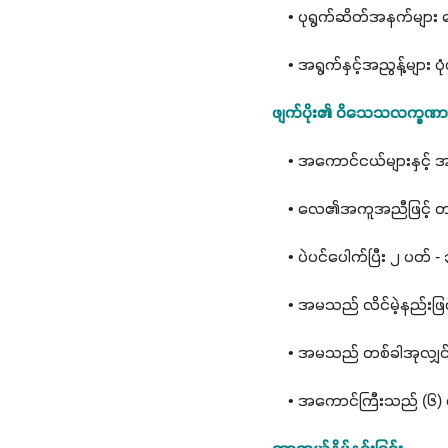
    • ပုရွက်ဆိတ်အနက်များ ရ
    • အရွက်နှင့်အညွန့်များ 
ဖျက်ပိုး၏ ဝိသေသလက္ခဏာ
    • အကောင်ငယ်များနှင့် အ
    • လေ၏အကူအညီဖြင့် တစ်
    • ပဲပင်ပေါက်ပြီး ၂ ပတ
    • အမသည် လိင်မဲ့နည်းဖြင့်
    • အမသည် တစ်ခါအုလျှင်
    • အကောင်ကြီးသည် (၆) 