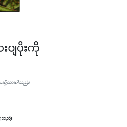
ျပိုးကို
ဲ
ပေးပို့ထားပါသည်။
ေ့ရသည်။