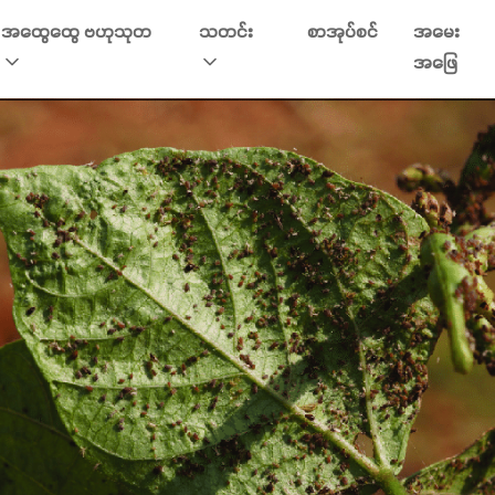
အထွေထွေ ဗဟုသုတ
သတင်း
စာအုပ်စင်
အမေး
အဖြေ