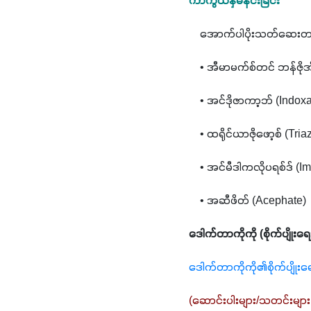
ကာကွယ်နှိမ်နင်းခြင်း
    အောက်ပါပိုးသတ်ဆေးတစ်မ
    • အီမာမက်စ်တင် ဘန်ဇိ
    • အင်ဒိုဇာကာ့ဘ် (Indox
    • ထရိုင်ယာဇိုဖော့စ် (Tri
    • အင်မီဒါကလိုပရစ်ဒ် (I
    • အဆီဖိတ် (Acephate)
ဒေါက်တာကိုကို (စိုက်ပျိုးရေ
ဒေါက်တာကိုကို၏စိုက်ပျိုး
(ဆောင်းပါးများ/သတင်းများ