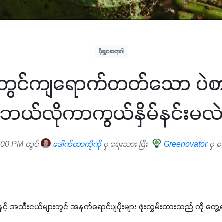
ပိုးမွှားရောဂါ
်းတွင်ကျရောက်တတ်သော ပဲစားပ
ဘယ်လိုကာကွယ်နှိမ်နင်းမလ
:00 PM တွင်
ဒေါက်တာကိုကို
မှ ရေးသား ပြီး
Greenovator
မှ 
များနှင့် အသီးငယ်များတွင် အနက်ရောင်ပျပိုးများ ဖုံးလွှမ်းထားသည် ကို တွ