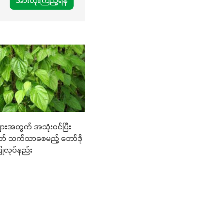
အားလုံးကြည့်ရန်
ားအတွက် အသုံးဝင်ပြီး
တ် သက်သာစေမည့် ဘော်ဒို
ုလုပ်နည်း