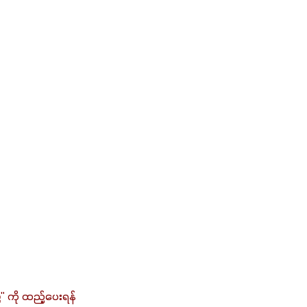
်
" ကို ထည့်ပေးရန် 