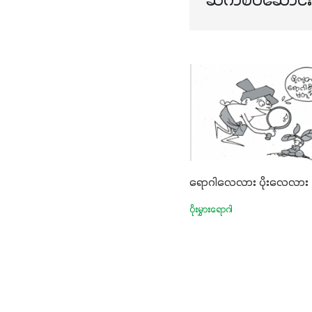
ဆက်စပ်ဆောင်းပ
ရောဂါလေလား ပိုးလေလား
ပိုးမွှားရောဂါ