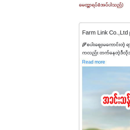
မေတ္တာရပ်ခံအပ်ပါသည်)
Farm Link Co.,Ltd
🌾စပါးဈေးမကောင်းတဲ့ ရ
ကလည်း တက်နေတဲ့ဒီလိုအချိန်
✔️ဒါကြောင့် ကိုယ်သုံးသမ
Read more
သင့်ပါတယ်။