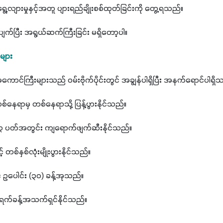
ွေ့လျားမှုနှင့်အတူ ပျားရည်ချိုးစစ်ထုတ်ခြင်းကို တွေ့ရသည်။ 
ပုံပျက်ပြီး အရွယ်ဆက်ကြီးခြင်း မရှိတော့ပါ။
များ
ကောင်ကြီးများသည် ဝမ်းဗိုက်ပိုင်းတွင် အချွန်ပါရှိပြီး အနက်ရောင်ပါရှိ
နေရာမှ တစ်နေရာသို့ ပြန့်ပွားနိုင်သည်။
် - ၃ ပတ်အတွင်း ကျရောက်ဖျက်ဆီးနိုင်သည်။
 တစ်နှစ်လုံးမျိုးပွားနိုင်သည်။
 ဥပေါင်း (၃၀) ခန့်အုသည်။
ရက်ခန့်အသက်ရှင်နိုင်သည်။