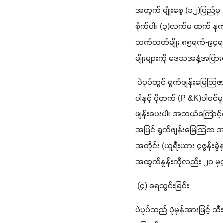
အတွက် မျိုးစေ့ (၁၂)ပြည်မှ
စိုက်ပါ။ (၃)လက်မ ထက် နက
သက်လတ်မျိုး ၈၅ရက်-၉၄ရက
မျိုးများကို ဒေသအနှံ့အပြားတ
 ပဲပုပ်တွင် ရွက်ဖျန်းမြေသြ
ပါနှင့် ပိုတက် (P &K)ပါဝင်မ
ဖျန်းပေးပါ။ အဘယ်ကြောင့်ဆို
အပြင် ရွက်ဖျန်းမြေသြဇာ အစား
အတိုင်း (ယူရီးယား ၄ဇွန်းခ
အထွက်နှုန်းကိုလည်း ၂၀ မှ
 (၄) ရေသွင်းခြင်း
ပဲပုပ်သည် ပုံမှန်အားဖြ