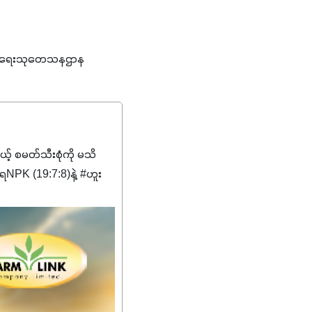
က်ပျိုးရေးသုတေသနဌာန
မယ့် စမတ်သီးစုံကို မသိ
PK (19:7:8)နဲ့ #ဟူး
ကျေးဇူးတွေအနေနဲ့ကတော့
စိမ်းလန်းသန်စွမ်းပြီး အစာ
ီးမြန်စေပါတယ်။
်မာလာအောင် အားပေးပါ
ယ်။ လုံလောက်တဲ့
ည်အသွေး၊ အရွယ်အစားနဲ့
ါင်းစပ်ထားတဲ့အတွက်