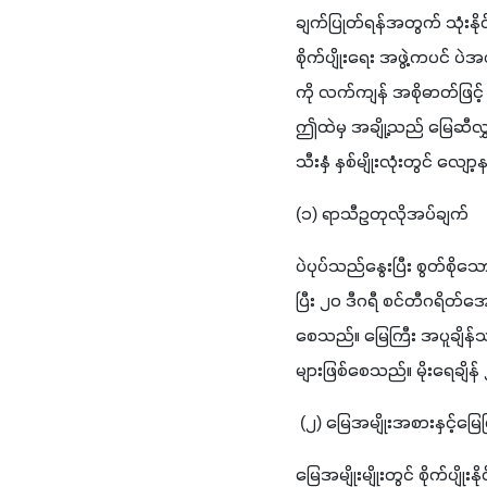
ချက်ပြုတ်ရန်အတွက် သုံးန
စိုက်ပျိုးရေး အဖွဲ့ကပင် ပ
ကို လက်ကျန် အစိုဓာတ်ဖြင့်
ဤထဲမှ အချို့သည် မြေဆီလွှာတွ
သီးနှံ နှစ်မျိုးလုံးတွင် လျ
(၁) ရာသီဥတုလိုအပ်ချက်
ပဲပုပ်သည်နွေးပြီး စွတ်စို
ပြီး ၂၀ ဒီဂရီ စင်တီဂရိတ်အ
စေသည်။ မြေကြီး အပူချိန်သ
များဖြစ်စေသည်။ မိုးရေချိ
 (၂) မြေအမျိုးအစားနှင့်မြေပြ
မြေအမျိုးမျိုးတွင် စိုက်ပျို