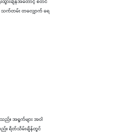
ထွားချိန်အတောင့် စတင် 
ှံ သက်တမ်း တလျှောက် ရေ 
့်ကြသည်။ အရွက်များ အဝါ
 ရိတ်သိမ်းချိန်တွင် 