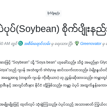
စိုက်ပျိုးနည်း
ပဲပုပ်(Soybean) စိုက်ပျိုးနည်
50 AM တွင်
အစိမ်းရောင်လမ်း
မှ ရေးသား ပြီး
Greenovator
မှ
ားဖြင့် “Soybean” သို့ “Soya bean” ဟုခေါ်သည်။ သိပ္ပံ အမည်မှာ Glyc
 “Soya”သည် ဂျပန် အသံထွက် shōyuမှ ဆင်းသက်လာသည်။ ပဲမျိုးနွယ်ဝင် အ
အာရှ (တရုတ်၊ ဂျပန်၊ ကိုးရီးယား) ဟု ညွှန်းဆိုထားသည်။ ကမ္ဘာတွင် စိ
ဇီးနှင့် အာဂျင်တီးနား နိုင်ငံ တို့ဖြစ်သည်။ ကမ္ဘာ့ ပဲပုပ် အထွက်နှုန်းကောင်း
ံ အမျိုးမျိုးဖြင့် ထုတ်လုပ် သုံးစွဲကြသည်။ ပဲပုပ်သည် အသားဓာတ် ကြွယ်ဝသ