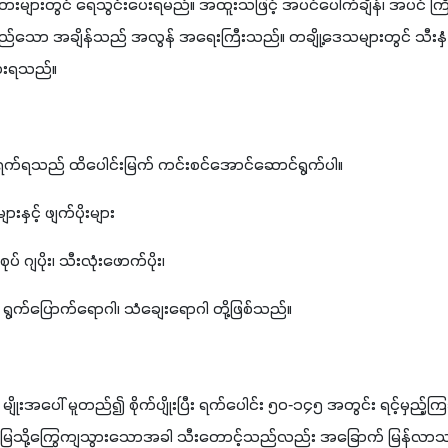
ားတွင် ရေသွင်းပေးရမည်။ အထူးသဖြင့် အပင်ပေါက်ချိန်၊ အပင် ကြီး
တည်သော အချိန်သည် အလွန် အရေးကြီးသည်။ တချို့ဒေသများတွင် သီးန
းပေးရသည်။
၄၅)ရက်ရသည် ထိပေါင်းမြက် ကင်းစင်အောင်ဆောင်ရွက်ပါ။
င့် ဖျက်ပိုးများ
ပ် ဂျပိုး၊ သီးလုံးဖောက်ပိုး၊
ါ၊ ရွက်ပြောက်ရောဂါ၊ သံချေးရောဂါ တို့ဖြစ်သည်။
ာ မျိုးအပေါ် မူတည်၍ စိုက်ပျိုးပြီး ရက်ပေါင်း ၅၀-၁၄၅ အတွင်း ရင့်မှည
ို့မြေသို့ကြွေကျသွားသောအခါ သီးတောင့်သည်လည်း အခြောက် မြန်လာသည်။