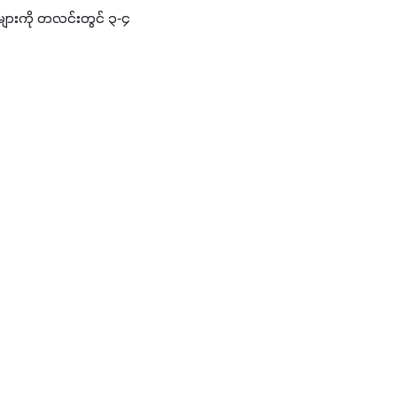
များကို တလင်းတွင် ၃-၄ 