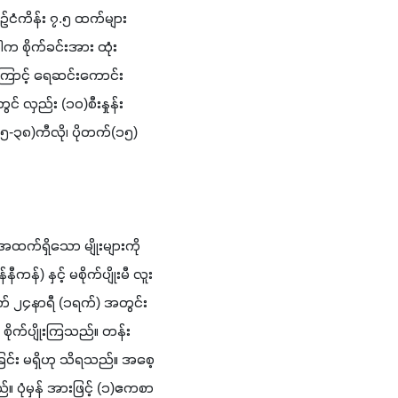
ဉ်ငံကိန်း ၇.၅ ထက်များ
 စိုက်ခင်းအား ထုံး 
ောင့် ရေဆင်းကောင်း
လှည်း (၁၀)စီးနှုန်း 
၂၅-၃၈)ကီလို၊ ပိုတက်(၁၅) 
အထက်ရှိသော မျိုးများကို 
ီကန်) နှင့် မစိုက်ပျိုးမီ လူး
က် ၂၄နာရီ (၁ရက်) အတွင်း 
စိုက်ပျိုးကြသည်။ တန်း
ခြင်း မရှိဟု သိရသည်။ အစေ့ 
်။ ပုံမှန် အားဖြင့် (၁)ဧကစာ 