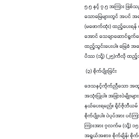
၅.၅ နှင့် ၇.၅ အကြား ဖြစ်သ
သောမြေများတွင် အပင် အညှော
(မဖောက်ထုံး) ထည့်ပေးရန
အောင် သေချာဆောင်ရွက်ပေးရ
ထည့်သွင်းပေးပါ။ မြေခံ အနေဖ
ပိဿ (သို့) (၂၅)ကီလို ထည့်သ
 (၃) စိုက်ပျိုးခြင်း
ဒေသနှင့်ကိုက်ညီသော အထွက်န
အသုံးပြုပါ။ အခြားပဲမျိုးများ 
နယ်ပေးရမည်။ ရိုင်ဇိုဘီယမ
စိုက်ပျိုးပါ။ ပဲပုပ်အား 
ကြားအား ၇လက်မ (သို့) ၁၅ လ
အရွယ်အစား၊ စိုက်ချိန်၊ စိုက