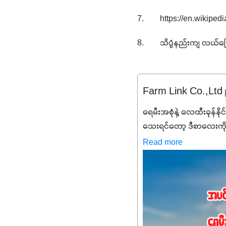
7.        https://en.wikip
8.        သိပ္ပံနည်းကျ လယ်မ
Farm Link Co.,Ltd
ရေမီးအစုံနဲ့ လေထီးခုန်နို
သေးရင်တော့ ဒီစာလေးကို
မစ်အက်စစ်တို့ အချိုးက
Read more
နိုက်ထရိုဂျင် 19%ပါဝင်တဲ
ချက်လုပ်မှုအားကောင်းစေ
သင့်တော်တဲ့ Phosphorus
တယ်။ ဒါ့အပြင် ပန်းပွင့်
Potassium 8%က အပင်ရဲ့ 
အရသာ ပိုမိုကောင်းမွန်