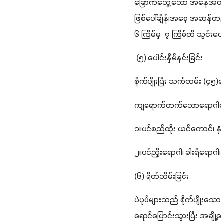
ခြောက်သွေ့သော အနေအထားမျ
ဖြစ်ပေါ်ချိန်၊အစေ့ အဆန်
၆ ကြိမ်မှ  ၇ ကြိမ်ထိ သွင်
 (၅) ပေါင်းနှိမ်နင်းခြင်း
စိုက်ပျိုးပြီး သက်တမ်း (
ကျရောက်တက်သောရောဂါများနှ
၁။ပင်စည်ထိုး ယင်ကောင်၊ နှံစု
၂။ပင်ညှိးရောဂါ၊ ခါးရိရောဂ
(၆) ရိတ်သိမ်းခြင်း
ပဲပုပ်များသည် စိုက်ပျိုးသေ
ရောင်ပြောင်းသွားပြီး အချ