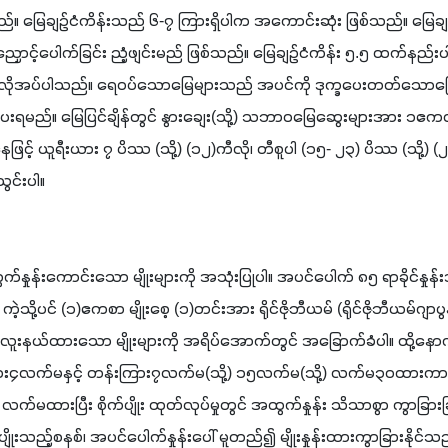
ည်။ မြေချဉ်ငံကိန်းသည် ၆-၇ ကြားရှိပါက အကောင်းဆုံး ဖြစ်သည်။ မြေချ
င့်ပေါက်ခြင်း ညံ့ဖျင်းမည် ဖြစ်သည်။ မြေချဉ်ငံကိန်း ၅.၅ ထက်နည်းပါက
် လိုအပ်ပါသည်။ ရေဝပ်သောမြေများသည် အပင်ကို ဒုက္ခပေးတတ်သောကြ
မည်။ မြေပြင်ချိန်တွင် နွားချေး(သို့) သဘာဝမြေဆွေးများအား ၁ဧကတွင် 
ြင့် ယူရီးယား ၇ ပိဿ (သို့) (၁၂)ကီလို၊ တီစူပါ (၁၅- ၂၃) ပိဿ (သို့) (
ွင်းပါ။
ှုန်းကောင်းသော မျိုးများကို အသုံးပြုပါ။ အပင်ပေါက် ၈၅ ရာခိုင်နှုန်း
ကဲ့သို့ပင် (၁)ဧကစာ မျိုးစေ့ (၁)တင်းအား ရိုင်ဇိုဘီယမ် (ရိုင်ဇိုဘီယမ်ဂျာပွန်န
် လူးနယ်ထားသော မျိုးများကို အရိပ်အောက်တွင် အခြောက်ခံပါ။ ထို့နော
ပင်ကြား၄လက်မနှင့် တန်းကြား၇လက်မ(သို့) ၁၅လက်မ(သို့) လက်မ၃၀ထားကာ 
က်မထားပြီး စိုက်ပျိုး ထုတ်လုပ်မှုတွင် အထွက်နှုန်း သိသာစွာ ကွာခြား
်ပျိုးသည့်စနစ်၊ အပင်ပေါက်နှုန်းပေါ် မူတည်၍ မျိုးနှုန်းထားကွာခြားနိုင်သည