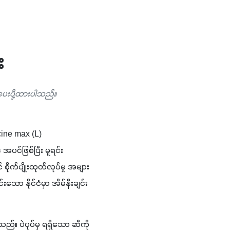
း
 ပေးပို့ထားပါသည်။
ine max (L) 
ပင်ဖြစ်ပြီး မူရင်း
ုက်ပျိုးထုတ်လုပ်မှု အများ
သော နိုင်ငံမှာ အိမ်နီးချင်း 
ည်။ ပဲပုပ်မှ ရရှိသော ဆီကို 