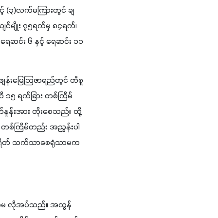
င့် (၃)လက်မကြားတွင် ချ
်မျိုး ၇၅ရက်မှ ၈၄ရက်၊ 
င်း ၆ နှင့် ရေဆင်း ၁၁ 
က်ဖျန်းမြေသြဇာရည်တွင် တီစူ
န်ထိ ၁၅ ရက်ခြား တစ်ကြိမ်
်နှုန်းအား တိုးစေသည်။ ထို့
ွင် တစ်ကြိမ်တည်း အညွှန်းပါ
်ကျစရိတ် သက်သာစေရုံသာမက 
က်မ လိုအပ်သည်။ အလွန်