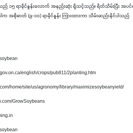
းသည် ၁၅ ရာခိုင်နှုန်းလောက် အနည်းဆုံး ရှိသင့်သည်။ ရိတ်သိမ်းပြီး အပင်
ိုပါက အစိုဓာတ် (၉-၁၀) ရာခိုင်နှုန်း ကြားထားကာ သိမ်းဆည်းနိုင်ပါသည်
rg/soybean
ra.gov.on.ca/english/crops/pub811/2planting.htm
er.com/home/site/us/agronomy/library/maximizesoybeanyield/
ihow.com/GrowSoybeans
ming.in
rg/soybean