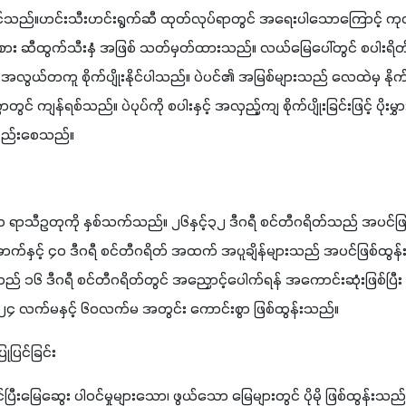
ိုင်သည်။ဟင်းသီးဟင်းရွက်ဆီ ထုတ်လုပ်ရာတွင် အရေးပါသောကြောင့် ကု
ဲအစား ဆီထွက်သီးနှံ အဖြစ် သတ်မှတ်ထားသည်။ လယ်မြေပေါ်တွင် စပါးရိတ်သိ
 အလွယ်တကူ စိုက်ပျိုးနိုင်ပါသည်။ ပဲပင်၏ အမြစ်များသည် လေထဲမှ နိုက်ထရ
င် ကျန်ရစ်သည်။ ပဲပုပ်ကို စပါးနှင့် အလှည့်ကျ စိုက်ပျိုးခြင်းဖြင့် ပိုးမွ
ော့နည်းစေသည်။
သော ရာသီဥတုကို နှစ်သက်သည်။ ၂၆နှင့်၃၂ ဒီဂရီ စင်တီဂရိတ်သည် အပင်ဖြစ
ောက်နှင့် ၄၀ ဒီဂရီ စင်တီဂရိတ် အထက် အပူချိန်များသည် အပင်ဖြစ်ထွန်
ည် ၁၆ ဒီဂရီ စင်တီဂရိတ်တွင် အညှောင့်ပေါက်ရန် အကောင်းဆုံးဖြစ်ပြ
န် ၂၄ လက်မနှင့် ၆၀လက်မ အတွင်း ကောင်းစွာ ဖြစ်ထွန်းသည်။
ုပြင်ခြင်း
းနိုင်ပြီးမြေဆွေး ပါဝင်မှုများသော၊ ဖွယ်သော မြေများတွင် ပိုမို ဖြစ်ထွန်းသည်