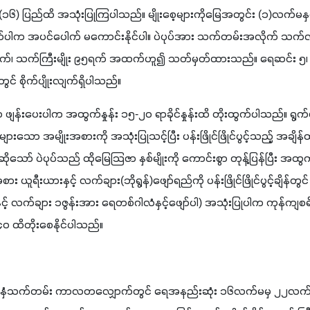
 (၁၆) ပြည်ထိ အသုံးပြုကြပါသည်။ မျိုးစေ့များကိုမြေအတွင်း (၁)လက်မနှ
်ပါက အပင်ပေါက် မကောင်းနိုင်ပါ။ ပဲပုပ်အား သက်တမ်းအလိုက် သက်လျင
်၊ သက်ကြီးမျိုး ၉၅ရက် အထက်ဟူ၍ သတ်မှတ်ထားသည်။ ရေဆင်း ၅၊ ရေဆ
ွင် စိုက်ပျိုးလျက်ရှိပါသည်။
ဇာ ဖျန်းပေးပါက အထွက်နှုန်း ၁၅-၂၀ ရာခိုင်နှုန်းထိ တိုးထွက်ပါသည်။ ရွ
ှုများသော အမျိုးအစားကို အသုံးပြုသင့်ပြီး ပန်းဖြိုင်ဖြိုင်ပွင့်သည့် အချိ
သော် ပဲပုပ်သည် ထိုမြေသြဇာ နှစ်မျိုးကို ကောင်းစွာ တုန့်ပြန်ပြီး အထွက
 ယူရီးယားနှင့် လက်ချား(ဘိုရွန်)ဖျော်ရည်ကို ပန်းဖြိုင်ဖြိုင်ပွင့်ချိန်တ
ွဲနှင့် လက်ချား ၁ဇွန်းအား ရေတစ်ဂါလံနှင့်ဖျော်ပါ) အသုံးပြုပါက ကုန
၄၀ ထိတိုးစေနိုင်ပါသည်။
င့် သီးနှံသက်တမ်း ကာလတလျှောက်တွင် ရေအနည်းဆုံး ၁၆လက်မမှ ၂၂လ