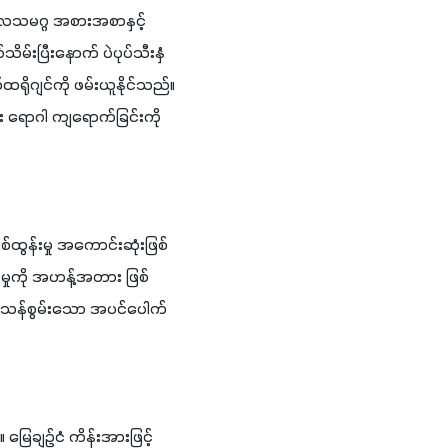
လသမဂ္ဂ အစားအစာနှင့် 
မ်းပြီးနောက် ပဲပုပ်သီးနှံ
ိုဂျင်ကို ဖမ်းယူနိုင်သည်။ 
ှား ရောဂါ ကျရောက်ခြင်းကို 
်ထွန်းမှု အကောင်းဆုံးဖြစ်
းမှုကို အဟန့်အတား ဖြစ်
ီး သန်စွမ်းသော အပင်ပေါက်
။ မြေချဉ်ငံ ကိန်းအားဖြင့် 