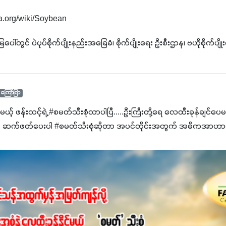
edia.org/wiki/Soybean
ြေပေါ်တွင် ပဲပုပ်စိုက်ပျိုးနည်းအခြေခံ၊ စိုက်ပျိုးရေး ဦးစီးဌာန၊ ဗဟိုစို
ကြော်ငြာ
င်မယ့် ဖန်းလင့်ရဲ့ #စမတ်သီးစုံလာပါပြီ.....ဦးကြီးတို့ရေ ‌လေထီးခုန်ချင်ပေ
 ဆက်ဖတ်‌ပေးပါ #စမတ်သီးစုံဆိုတာ အပင်တိုင်းအတွက် အဓိကအာဟာရN
ျ ပေါင်းစပ်ထားတဲ့ ကွန်ပေါင်းဓာတ်မြေဩဇာဖြစ်ပါတယ်။ အဓိကအကျိုး
့အတွက် ကလိုရိုဖီးလ်ဖွဲ့စည်းမှုကို အားပေးကာ သီးနှံပင်များ၏အရွက်များ
ပါတယ်။ အပင်၏ပင်ပိုင်းကြီးထွားမှုကို တိုးမြင့်စေကာ အပင်သန်၍ အကြ
 7%ပါဝင်မှုကြောင့် အပင်ရဲ့ အမြစ်ဖွဲ့စည်းတည်ဆောက်မှုကို ပို၍သန
ခြင်း၊အသီးသီးခြင်း၊အစေ့တည်ခြင်းလုပ်ငန်းစဉ်များကိုလည်း အားပေးပါတ
ရောဂါဒဏ်၊ရာသီဥတုဒဏ်ခံနိုင်ရည်ရှိမှုကို မြင့်တက်စေပြီး အသီးအရ
စေဖို့အတွက် လိုအပ်တဲ့အာဟာရဓာတ်ဖြစ်ပါတယ်။ ဟူးမစ်အက်စစ်ပါဝင်ပေ