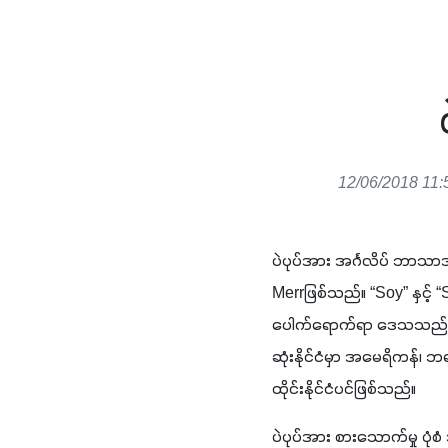
12/06/2018 11:
ပဲပုပ်အား အင်္ဂလိပ် ဘာသာအ
Merrဖြစ်သည်။ “Soy” နှင့်
ပေါက်ရောက်ရာ ဒေသသည် အရှေ့
ဆုံးနိုင်ငံမှာ အမေရိကန်၊ ဘရာ
ထိုင်းနိုင်ငံပင်ဖြစ်သည်။
ပဲပုပ်အား စားသောက်မှု ပုံစ