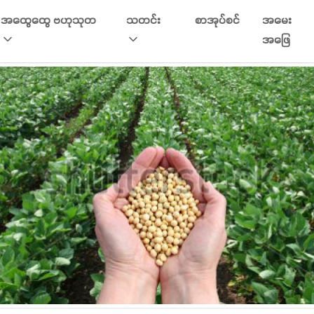
အထွေထွေ ဗဟုသုတ
သတင်း
စာအုပ်စင်
အမေး
အဖြေ