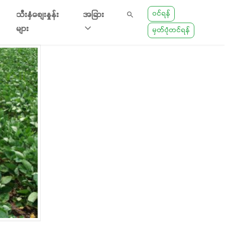
ဝင်ရန်
သီးနှံစျေးနှုန်း
အခြား
များ
မှတ်ပုံတင်ရန်