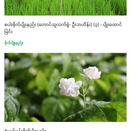
စပါးစိုက်ပျိုးနည်း (တောင်သူလက်စွဲ- ဦးဘဟိန်း) (၃) - ပျိုးထောင်
ခြင်း
စိုက်ပျိုးနည်း