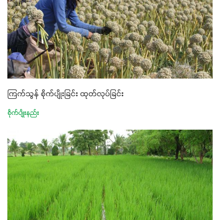
ကြက်သွန် စိုက်ပျိုးခြင်း ထုတ်လုပ်ခြင်း
စိုက်ပျိုးနည်း