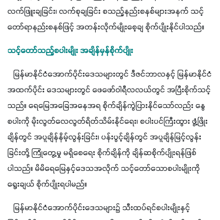
လက်ဖြူးချခြင်း၊ လက်စုချခြင်း စသည့်နည်းစနစ်များအနက် သင့်
တော်ရာနည်းစနစ်ဖြင့် အတန်းလိုက်မျိုးစေ့ချ စိုက်ပျိုးနိုင်ပါသည်။ 
သင့်တော်သည့်စပါးမျိုး အချိန်မှန်စိုက်ပျိုး
   မြန်မာနိုင်ငံအောက်ပိုင်းဒေသများတွင် ဒီဇင်ဘာလနှင့် မြန်မာနိုင်ငံ
အထက်ပိုင်း ဒေသများတွင် ဖေဖော်ဝါရီလလယ်တွင် အပြီးစိုက်သင့်
သည်။ ရေ‌မြေအခြေအနေအရ စိုက်ချိန်ကွဲပြားနိုင်သော်လည်း နွေ
စပါးကို မိုးလွတ်လေလွတ်ရိတ်သိမ်းနိုင်ရေး၊ စပါးပင်ကြီးထွား ဖွံ့ဖြိုး
ချိန်တွင် အပူချိန်နိမ့်လွန်းခြင်း၊ ပန်းပွင့်ချိန်တွင် အပူချိန်မြင့်လွန်း
ခြင်းတို့ ကြုံတွေ့မှု မရှိစေရေး စိုက်ချိန်ကို ချိန်ဆစိုက်ပျိုးရန်ဖြစ်
ပါသည်။ မိမိရေမြေနှင့်ဒေသအလိုက် သင့်တော်သောစပါးမျိုးကို 
ရွေးချယ် စိုက်ပျိုးရပါမည်။
   မြန်မာနိုင်ငံအောက်ပိုင်းဒေသများ၌ သီးထပ်ရင်စပါးမျိုးနှင့် 