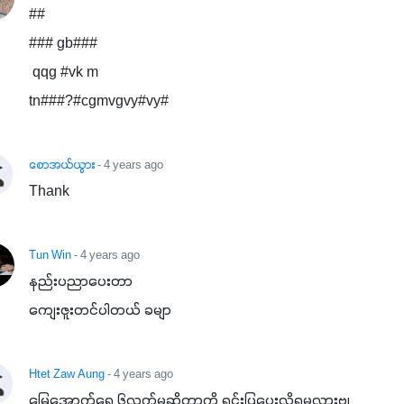
##

### gb###

 qqg #vk m

tn###?#cgmvgvy#vy#
စောအယ်ယွား
- 4 years ago
Thank
Tun Win
- 4 years ago
နည်းပညာပေးတာ

ကျေးဇူးတင်ပါတယ် ခမျာ
Htet Zaw Aung
- 4 years ago
မြေအောက်ရေ ၆လက်မဆိုတာကို ရှင်းပြပေးလို့ရမလားဗျ