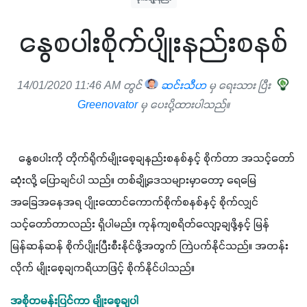
နွေစပါးစိုက်ပျိုးနည်းစနစ်
14/01/2020 11:46 AM တွင်
ဆင်းသီဟ
မှ ရေးသား ပြီး
Greenovator
မှ ပေးပို့ထားပါသည်။
   နွေစပါးကို တိုက်ရိုက်မျိုးစေ့ချနည်းစနစ်နှင့် စိုက်တာ အသင့်တော်
ဆုံးလို့ ပြောချင်ပါ သည်။ တစ်ချို့ဒေသများမှာတော့ ရေမြေ
အခြေအနေအရ ပျိုးထောင်ကောက်စိုက်စနစ်နှင့် စိုက်လျှင် 
သင့်တော်တာလည်း ရှိပါမည်။ ကုန်ကျစရိတ်လျော့ချဖို့နှင့် မြန်
မြန်ဆန်ဆန် စိုက်ပျိုးပြီးစီးနိုင်ဖို့အတွက် ကြဲပက်နိုင်သည်။ အတန်း
လိုက် မျိုးစေ့ချကရိယာဖြင့် စိုက်နိုင်ပါသည်။
အစိုတမန်းပြင်ကာ မျိုးစေ့ချပါ