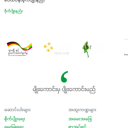
စံပယ်ပန်းစိုက်ပျိုးနည်း
စိုက်ပျိုးနည်း
မျိုးကောင်းမှ ပျိုးကောင်းမည်
ဆောင်းပါးများ
အထူးကဏ္ဍများ
စိုက်ပျိုးရေး
အမေးအဖြေ
မွေးမြူရေး
စာအုပ်စင်