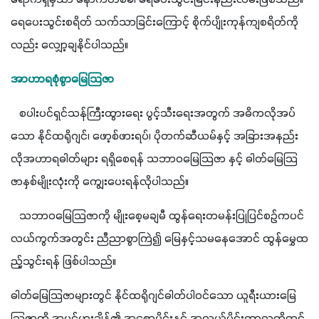
ရေပေးသွင်းစရိတ် သက်သာခြင်းကြောင့် စိုက်ပျိုးကုန်ကျစရိတ်ကို
လည်း လျှော့ချနိုင်ပါသည်။
အာဟာရစုံစွာမြေသြဇာ
   စပါးပင်ရှင်သန်ကြီးထွားရေး ပွင့်သီးရေးအတွက် အဓိကလိုအပ်
သော နိုင်ထရိုဂျင်၊ ဖော့စ်ဖားရပ်၊ ပိုတက်ဆီယမ်နှင့် အခြားအနည်း
လိုအဟာရဓါတ်များ ရရှိစေရန် သဘာဝမြေသြဇာ နှင့် ဓါတ်မြေသြ
ဇာနှစ်မျိုးလုံးကို ကျွေးပေးရန်လိုပါသည်။ 
   သဘာဝမြေသြဇာကို မျိုးစေ့မချမီ ထွန်ရေးတမန်းပြုပြင်စဉ်ကပင် 
လယ်ကွက်အတွင်း ညီညာစွာကြဲ၍ ‌မြေနှင့်သမနေအောင် ထွန်မွှေထ
ည့်သွင်းရန် ဖြစ်ပါသည်။
ဓါတ်‌မြေသြဇာများတွင် နိုင်ထရိုဂျင်ဓါတ်ပါဝင်သော ယူရီးယား‌မြေ
သြဇာကို အပင်ပွားချိန်၏ အစောပိုင်းနှင့် အလယ်ပိုင်းကာလတို့တွင်