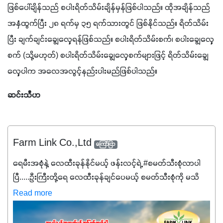
ဖြစ်ပေါ်ချိန်သည် စပါးရိတ်သိမ်းချိန်မှန်ဖြစ်ပါသည်။ ထိုအချိန်သည် 
အနှံထွက်ပြီး ၂၈ ရက်မှ ၃၅ ရက်သားတွင် ဖြစ်နိုင်သည်။ ရိတ်သိမ်း
ပြီး ချက်ချင်းချွေလှေ့ရန်ဖြစ်သည်။ စပါးရိတ်သိမ်းစက်၊ စပါးချွေလှေ့
စက် (သို့မဟုတ်) စပါးရိတ်သိမ်းချွေလှေ့စက်များဖြင့် ရိတ်သိမ်းချွေ
လှေ့ပါက အလေအလွင့်နည်းပါးမည်ဖြစ်ပါသည်။
ဆင်းသီဟ
Farm Link Co.,Ltd
ကြော်ငြာ
ရေမီးအစုံနဲ့ လေထီးခုန်နိုင်မယ့် ဖန်းလင့်ရဲ့ #စမတ်သီးစုံလာပါ
ပြီ.....ဦးကြီးတို့ရေ ‌လေထီးခုန်ချင်ပေမယ့် စမတ်သီးစုံကို မသိ
သေးရင်တော့ ဒီစာလေးကို ဆက်ဖတ်‌ပေးပါ #စမတ်သီးစုံဆိုတာ
Read more
အပင်တိုင်းအတွက် အဓိကအာဟာရNPK (19:7:8)နဲ့ #ဟူးမစ်
အက်စစ်တို့ အချိုးကျ ပေါင်းစပ်ထားတဲ့ ကွန်ပေါင်း