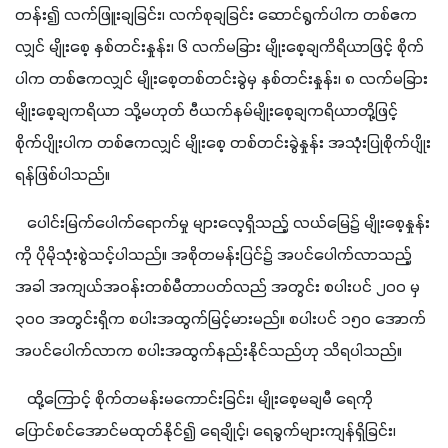
တန်း၍ လက်ဖြူးချခြင်း၊ လက်စုချခြင်း ဆောင်ရွက်ပါက တစ်ဧက
လျှင် မျိုးစေ့ နှစ်တင်းနှုန်း၊ ၆ လက်မခြား မျိုးစေ့ချကိရိယာဖြင့် စိုက်
ပါက တစ်ဧကလျှင် မျိုးစေ့တစ်တင်းခွဲမှ နှစ်တင်းနှုန်း၊ ၈ လက်မခြား 
မျိုးစေ့ချကရိယာ သို့မဟုတ် ဗီယက်နမ်မျိုးစေ့ချကရိယာတို့ဖြင့် 
စိုက်ပျိုးပါက တစ်ဧကလျှင် မျိုးစေ့ တစ်တင်းခွဲနှုန်း အသုံးပြုစိုက်ပျိုး
ရန်ဖြစ်ပါသည်။
   ပေါင်းမြက်ပေါက်ရောက်မှု များလေ့ရှိသည့် လယ်‌မြေ၌ မျိုးစေ့နှုန်း
ကို ပိုမိုသုံးစွဲသင့်ပါသည်။ အစိုတမန်းပြင်၌ အပင်ပေါက်လာသည့်
အခါ အကျယ်အဝန်းတစ်မီတာပတ်လည် အတွင်း စပါးပင် ၂၀၀ မှ 
၃၀၀ အတွင်းရှိက စပါးအထွက်မြင့်မားမည်။ စပါးပင် ၁၅၀ အောက် 
အပင်ပေါက်လာက စပါးအထွက်နည်းနိုင်သည်ဟု သိရပါသည်။
   ထို့ကြောင့် စိုက်တမန်းမကောင်းခြင်း၊ မျိုးစေ့မချမီ ရေကို 
ပြောင်စင်အောင်မထုတ်နိုင်၍ ရေချိုင့်၊ ရေခွက်များကျန်ရှိခြင်း၊ 