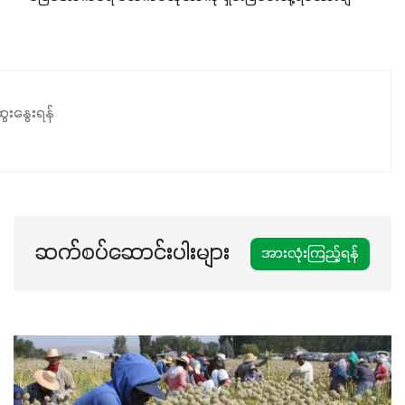
ေးနွေးရန်
ဆက်စပ်ဆောင်းပါးများ
အားလုံးကြည့်ရန်