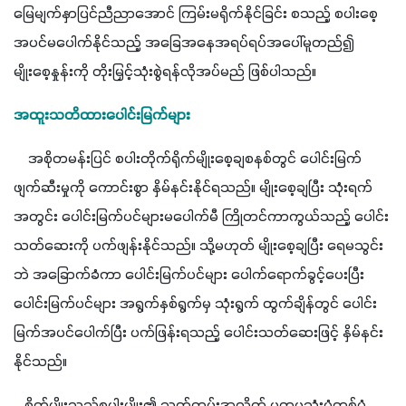
‌မြေမျက်နှာပြင်ညီညာအောင် ကြမ်းမရိုက်နိုင်ခြင်း စသည့် စပါးစေ့
အပင်မပေါက်နိုင်သည့် အ‌ခြေအနေအရပ်ရပ်အပေါ်မူတည်၍ 
မျိုးစေ့နှုန်းကို တိုးမြှင့်သုံးစွဲရန်လိုအပ်မည် ဖြစ်ပါသည်။
အထူးသတိထားပေါင်းမြက်များ
    အစိုတမန်းပြင် စပါးတိုက်ရိုက်မျိုးစေ့ချစနစ်တွင် ပေါင်းမြက်
ဖျက်ဆီးမှုကို ကောင်းစွာ နှိမ်နင်းနိုင်ရသည်။ မျိုးစေ့ချပြီး သုံးရက်
အတွင်း ပေါင်းမြက်ပင်များမပေါက်မီ ကြိုတင်ကာကွယ်သည့် ပေါင်း
သတ်ဆေးကို ပက်ဖျန်းနိုင်သည်။ သို့မဟုတ် မျိုးစေ့ချပြီး ရေမသွင်း
ဘဲ အ‌ခြောက်ခံကာ ပေါင်းမြက်ပင်များ ပေါက်ရောက်ခွင့်ပေးပြီး 
ပေါင်းမြက်ပင်များ အရွက်နှစ်ရွက်မှ သုံးရွက် ထွက်ချိန်တွင် ပေါင်း
မြက်အပင်ပေါက်ပြီး ပက်ဖြန်းရသည့် ပေါင်းသတ်ဆေးဖြင့် နှိမ်နင်း
နိုင်သည်။
   စိုက်ပျိုးသည့်စပါးမျိုး၏ သက်တမ်းအလိုက် ပထမသုံးပုံတစ်ပုံ