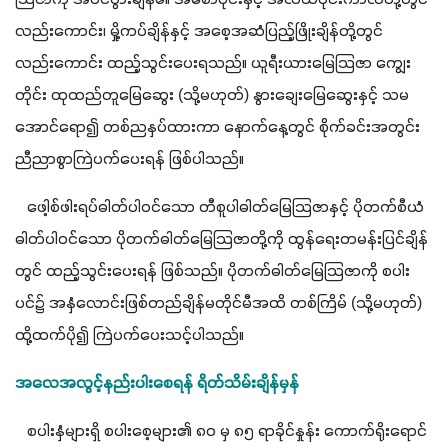
လည်းကောင်း၊ မှို့ကပ်ချိန်နှင့် အစေ့အဆံပြည့်ဖြိုးချိန်တို့တွင်
လည်းကောင်း ထည့်သွင်းပေးရသည်။ ယူရီးယားမြေသြဇာ ကျွေး 
တိုင်း ထုထည်တူမြေဆွေး (သို့မဟုတ်) နွားချေးမြေဆွေးနှင့် သမ
အောင်ရော၍ တစ်ညနှပ်ထားကာ နောက်နေ့တွင် စိုက်ခင်းအတွင်း 
ညီညာစွာကြဲပက်ပေးရန် ဖြစ်ပါသည်။
   ဖေါ့စ်ဖါးရပ်ဓါတ်ပါဝင်သော တီစူပါဓါတ်မြေသြဇာနှင့် ပိုတက်စီယံ
ဓါတ်ပါဝင်သော ပိုတက်ဓါတ်မြေသြဇာတို့ကို ထွန်ရေးတမန်းပြင်ချိန်
တွင် ထည့်သွင်းပေးရန် ဖြစ်သည်။ ပိုတက်ဓါတ်မြေသြဇာကို စပါး
ပင်၌ အနှံလောင်းဖြစ်တည်ချိန်မတိုင်မီအထိ တစ်ကြိမ် (သို့မဟုတ်) 
ထို့ထက်ပို၍ ကြဲပက်ပေးသင့်ပါသည်။
အလေအလွင့်နည်းပါးစေရန် ရိတ်သိမ်းချိန်မှန်
   စပါးနှံများရှိ စပါးစေ့များ၏ ၈၀ မှ ၈၅ ရာခိုင်နှုန်း ကောက်ရိုးရောင်