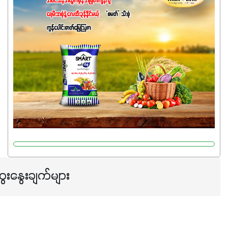
ဓာတ်မြေဩဇာဖြစ်ပါတယ်။ အဓိကအကျိုးကျေးဇူးတွေအနေနဲ့
ကတော့ နိုက်ထရိုဂျင် 19%ပါဝင်တဲ့အတွက် ကလိုရိုဖီးလ်ဖွဲ့စည်း
မှုကို အားပေးကာ သီးနှံပင်များ၏အရွက်များစိမ်းလန်းသန်စွမ်း
ပြီး အစာချက်လုပ်မှုအားကောင်းစေပါတယ်။ အပင်၏ပင်ပိုင်း
ကြီးထွားမှုကို တိုးမြင့်စေကာ အပင်သန်၍ အကြီးမြန်စေပါတယ်။
သင့်တော်တဲ့ Phosphorus 7%ပါဝင်မှုကြောင့် အပင်ရဲ့ အမြစ်
ဖွဲ့စည်းတည်ဆောက်မှုကို ပို၍သန်မာလာအောင် အားပေးပါ
တယ်။ ဒါ့အပြင် ပန်းပွင့်ခြင်း၊အသီးသီးခြင်း၊အစေ့တည်ခြင်း
လုပ်ငန်းစဉ်များကိုလည်း အားပေးပါတယ်။ လုံလောက်တဲ့
Potassium 8%က အပင်ရဲ့ ရောဂါဒဏ်၊ရာသီဥတုဒဏ်ခံနိုင်ရည်
ရှိမှုကို မြင့်တက်စေပြီး အသီးအရည်အသွေး၊ အရွယ်အစားနဲ့
အရသာ ပိုမိုကောင်းမွန်စေဖို့အတွက် လိုအပ်တဲ့အာဟာရဓာတ်
ေးနွေးချက်များ
ဖြစ်ပါတယ်။ ဟူးမစ်အက်စစ်ပါဝင်ပေါင်းစပ်ထားတဲ့အတွက်
အာဟာရဓာတ်စုပ်ယူမှုကောင်းမွန်လာခြင်း၊မြေဆီလွှာဖွဲ့စည်းပုံ
နှင့်ရေထိန်းနိုင်စွမ်းအားကောင်းလာခြင်းအပါအဝင်
အကျိုးကျေးဇူးများစွာကိုရရှိစေမှာဖြစ်ပါတယ်။ စပါးအပါအဝင်