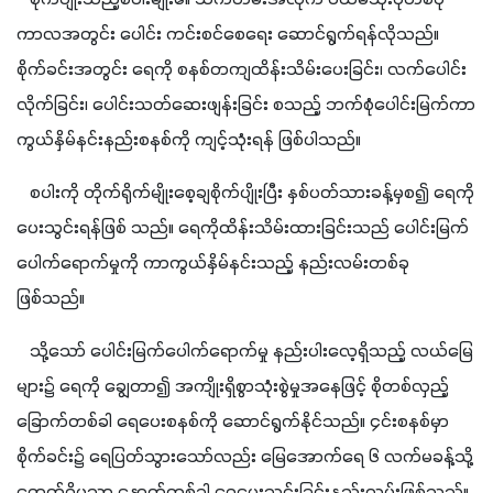
ကာလအတွင်း ပေါင်း ကင်းစင်စေရေး ဆောင်ရွက်ရန်လိုသည်။ 
စိုက်ခင်းအတွင်း ရေကို စနစ်တကျထိန်းသိမ်းပေးခြင်း၊ လက်ပေါင်း
လိုက်ခြင်း၊ ပေါင်းသတ်ဆေးဖျန်းခြင်း စသည့် ဘက်စုံပေါင်းမြက်ကာ
ကွယ်နှိမ်နင်းနည်းစနစ်ကို ကျင့်သုံးရန် ဖြစ်ပါသည်။
   စပါးကို တိုက်ရိုက်မျိုးစေ့ချစိုက်ပျိုးပြီး နှစ်ပတ်သားခန့်မှစ၍ ရေကို
ပေးသွင်းရန်ဖြစ် သည်။ ရေကိုထိန်းသိမ်းထားခြင်းသည် ပေါင်းမြက်
ပေါက်ရောက်မှုကို ကာကွယ်နှိမ်နင်းသည့် နည်းလမ်းတစ်ခု
ဖြစ်သည်။ 
   သို့သော် ပေါင်းမြက်ပေါက်ရောက်မှု နည်းပါးလေ့ရှိသည့် လယ်မြေ
များ၌ ရေကို ချွေတာ၍ အကျိုးရှိစွာသုံးစွဲမှုအ‌နေဖြင့် စိုတစ်လှည့်
ခြောက်တစ်ခါ ရေပေးစနစ်ကို ဆောင်ရွက်နိုင်သည်။ ၄င်းစနစ်မှာ 
စိုက်ခင်း၌ ရေပြတ်သွားသော်လည်း မြေအောက်ရေ ၆ လက်မခန့်သို့ 
ရောက်ရှိမှသာ နောက်တစ်ခါ ရေပေးသွင်းခြင်းနည်းလမ်းဖြစ်သည်။ 