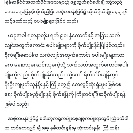
မြန်မာနိုင်ငံအထက်ပိုင်းဒေသများ၌ ရွှေသွယ်ရင်စပါးမျိုးတို့သည် 
ဒေသရေ‌မြေနှင့်ကိုက်ညီပြီး အစိုတမန်းပြင်၌ တိုက်ရိုက်မျိုးစေ့ချရန် 
သင့်တော်သည့် စပါးမျိုးများဖြစ်ပါသည်။
   ယခုအခါ ရတနာတိုး၊ ရက် ၉၀၊ နှံကောက်နှင့် အခြား သက်
လျင်အထွက်ကောင်း စပါးမျိုးများကို စိုက်ပျိုးနိုင်ပြီဖြစ်သည်။ 
စိုက်ချိန်စောပါက သက်လျင်အထွက်ကောင်း စပါးမျိုးများသာ
မက မနောသုခ၊ ဆင်းသုခကဲ့သို့ သက်လတ်အထွက်ကောင်းစပါး
မျိုးကိုလည်း စိုက်ပျိုးနိုင်သည်။ သို့သော် ရိတ်သိမ်းချိန်တွင် 
မိုးဦးကျမုတ်သုန်မိုးနှင့် ကြုံတွေ့၍ လေလွင့်ဆုံးရှုံးမှုမဖြစ်စေ
ရေး စိုက်ပျိုးမည့်မျိုးနှင့် စိုက်ချိန်ကို ကြိုတင်ချိန်ဆစိုက်ပျိုးရန် 
ဖြစ်ပါသည်။
   အစိုတမန်းပြင်၌ စပါးတိုက်ရိုက်မျိုးစေ့ချစိုက်ပျိုးရာတွင် ကြဲပက်ပါ
က တစ်ဧကလျှင် မျိုးစေ့ နှစ်တင်းနှုန်းမှ သုံးတင်းနှုန်း၊ ကြိုတန်း