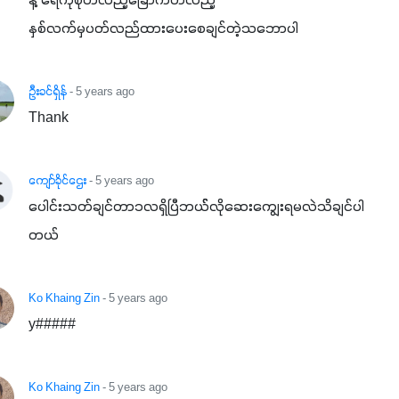
နဲ့ ရေကိုစိုတလည့်ခြောက်တလည့်

နှစ်လက်မှပတ်လည်ထားပေးစေချင်တဲ့သဘောပါ
ဦးခင်ရှိန်
- 5 years ago
Thank
ကျော်ခိုင်ဌေး
- 5 years ago
ပေါင်းသတ်ချင်တာ၁လရှိပြီဘယ််လိုဆေးကျွေးရမလဲသိချင်ပါ
တယ်
Ko Khaing Zin
- 5 years ago
y#####
Ko Khaing Zin
- 5 years ago