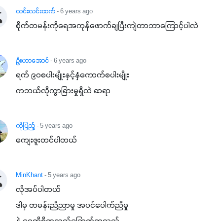
နှံစားသီးနှံများ၊ပဲအမျိုးမျိုး၊ဟင်းသီးဟင်းရွက်နဲ့ ဥယျာဉ်ခြံသီးနှံ
လင်းလင်းထက်
- 6 years ago
အားလုံးမှာ အသုံးပြုနိုင်တယ်ဆိုတော့ တစ်မျိုးတည်းနဲ့ အားလုံး
စိုက်တမန်းကိုရေအကုန်ဖောက်ချပြီးကျဲတာဘာကြောင့်ပါလဲ
ပါဖက်(perfect)မယ့် စမတ်သီးစုံနော် အရွေးမမှားတာသေချာပြီ
မလို့ အတွေးမများဘဲ သီးနှံတိုင်းကြီးထွားအောင် ဖန်းလင့်ရဲ့ #စ
ဦးဟာအောင်
- 6 years ago
မတ်သီးစုံကို သုံးကြပါစို့....
ရက် ၉၀စပါးမျိုးနှင့်နှံကောက်စပါးမျိုး

ကဘယ်လိုကွာခြားမှုရှိလဲ ဆရာ
ကိုပြည့်
- 5 years ago
ကျေးဇူးတင်ပါတယ်
MinKhant
- 5 years ago
လိုအပ်ပါတယ်

ဒါမှ တမန်းညီညာမှု အပင်ပေါက်ညီမှု
