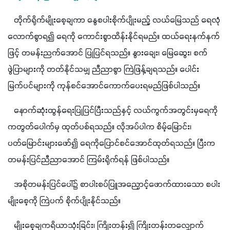
   တိုက်ရိုက်မျိုးစေ့ချကာ နွေစပါးစိုက်ပျိုးမည့် လယ်‌မြေသည် ရေလုံ
လောက်စွာရ၍ ရေကို ကောင်းစွာထိန်းနိုင်ရမည်။ ထယ်ရေးနက်နက်
ဖြင့် တမန်းညက်အောင် ပြုပြင်ရသည်။ နွားချေး၊ ‌မြေဆွေး၊ စက်
ဖွဲပြာများကို တတ်နိုင်သမျှ ညီညာစွာ ကြဲဖြန့်ချရသည်။ ပေါင်း
မြက်ပင်များကို ကုန်စင်အောင်ကောက်ပေးရမည်ဖြစ်ပါသည်။
   နောက်ဆုံးထွန်ရေးပြုပြင်ပြီးသည်နှင့် လယ်ကွက်အတွင်းမှရေကို 
ကတွတ်ပေါက်မှ ထုတ်ပစ်ရသည်။ လိုအပ်ပါက စိမ့်‌မြောင်း၊ 
ပတ်‌မြောင်းများဖော်၍ ရေကိုပြောင်စင်အောင်ထုတ်ရသည်။ ပြီးက 
တမန်းပြင်ညီညာအောင် ကြမ်းရိုက်ရန် ဖြစ်ပါသည်။
   အစိုတမန်းပြင်ပေါ်၌ စာပါးစပ်ပြူအညှောင့်ဖောက်ထားသော စပါး
မျိုးစေ့ကို ကြဲပက် စိုက်ပျိုးနိုင်သည်။
   မျိုးစေ့ချကရိယာသုံးခြင်း၊ ကြိုးတန်း၍ ကြိုးတန်းတလျှောက် 