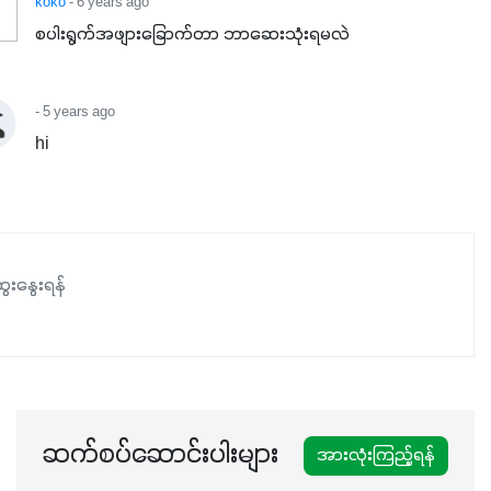
koko
- 6 years ago
စပါးရွက်အဖျားခြောက်တာ ဘာဆေးသုံးရမလဲ
- 5 years ago
hi
ေးနွေးရန်
ဆက်စပ်ဆောင်းပါးများ
အားလုံးကြည့်ရန်