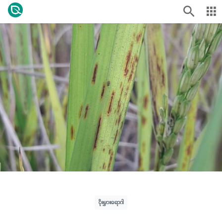
ပိုးမွှားရောဂါ