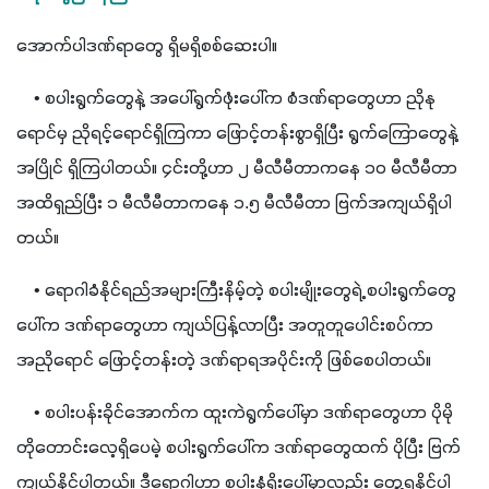
အောက်ပါဒဏ်ရာတွေ ရှိမရှိစစ်ဆေးပါ။
    • စပါးရွက်တွေနဲ့ အပေါ်ရွက်ဖုံးပေါ်က စံဒဏ်ရာတွေဟာ ညိုနု
ရောင်မှ ညိုရင့်ရောင်ရှိကြကာ ဖြောင့်တန်းစွာရှိပြီး ရွက်ကြောတွေနဲ့
အပြိုင် ရှိကြပါတယ်။ ၄င်းတို့ဟာ ၂ မီလီမီတာကနေ ၁၀ မီလီမီတာ 
အထိရှည်ပြီး ၁ မီလီမီတာကနေ ၁.၅ မီလီမီတာ ဗြက်အကျယ်ရှိပါ
တယ်။
    • ရောဂါခံနိုင်ရည်အများကြီးနိမ့်တဲ့ စပါးမျိုးတွေရဲ့ စပါးရွက်တွေ
ပေါ်က ဒဏ်ရာတွေဟာ ကျယ်ပြန့်လာပြီး အတူတူပေါင်းစပ်ကာ 
အညိုရောင် ဖြောင့်တန်းတဲ့ ဒဏ်ရာရအပိုင်းကို ဖြစ်စေပါတယ်။
    • စပါးပန်းခိုင်အောက်က ထူးကဲရွက်ပေါ်မှာ ဒဏ်ရာတွေဟာ ပိုမို
တိုတောင်းလေ့ရှိပေမဲ့ စပါးရွက်ပေါ်က ဒဏ်ရာတွေထက် ပိုပြီး ဗြက်
ကျယ်နိုင်ပါတယ်။ ဒီရောဂါဟာ စပါးနှံရိုးပေါ်မှာလည်း တွေ့ရနိုင်ပါ