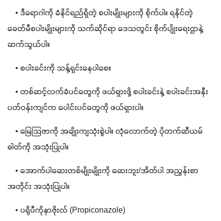
    • ဒီရောဂါကို ခံနိုင်ရည်ရှိတဲ့ စပါးမျိုးများကို စိုက်ပါ။ ရနိုင်တဲ့ 
ခေတ်မီစပါးမျိုးများကို သက်ဆိုင်ရာ ဒေသတွင်း စိုက်ပျိုးရေးဌာနဲ့ 
ဆက်သွယ်ပါ။
    • စပါးခင်းကို သန့်ရှင်းနေပါစေ။ 
    • တစ်ဆင့်လက်ခံပင်တွေကို ဖယ်ရှားဖို့ စပါးခင်းနဲ့ စပါးခင်းအနီး
ပတ်ဝန်းကျင်က ပေါင်းပင်တွေကို ဖယ်ရှားပါ။
    • မြေသြဇာကို အချိုးကျသုံးစွဲပါ။ လုံလောက်တဲ့ ပိုတက်ဆီယမ်
ဓါတ်ကို အသုံးပြုပါ။
    • အောက်ပါဆေးတစ်မျိုးမျိုးကို ဆေးဘူး/အိတ်ပါ အညွှန်းစာ
အတိုင်း အသုံးပြုပါ။
    • ပရိုပီကိုနာဇိုးလ် (Propiconazole)