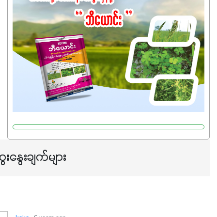
သုံးသင့်ပါတယ်။
ေးနွေးချက်များ