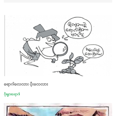
ရောဂါလေလား ပိုးလေလား
ပိုးမွှားရောဂါ