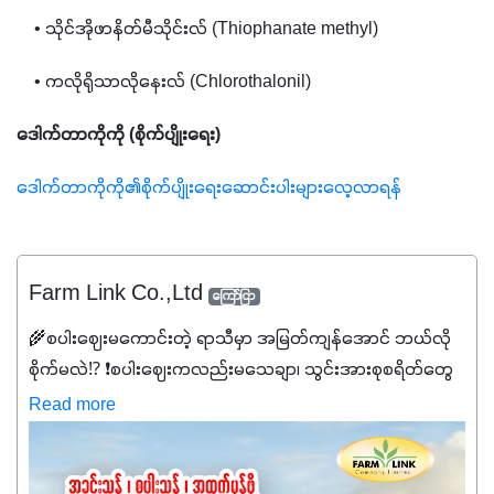
    • သိုင်အိုဖာနိတ်မီသိုင်းလ် (Thiophanate methyl)
    • ကလိုရိုသာလိုနေးလ် (Chlorothalonil)
ဒေါက်တာကိုကို (စိုက်ပျိုးရေး)
ဒေါက်တာကိုကို၏စိုက်ပျိုးရေးဆောင်းပါးများလေ့လာရန်
Farm Link Co.,Ltd
ကြော်ငြာ
🌾စပါးဈေးမကောင်းတဲ့ ရာသီမှာ အမြတ်ကျန်အောင် ဘယ်လို
စိုက်မလဲ⁉️ ❗စပါးဈေးကလည်းမသေချာ၊ သွင်းအားစုစရိတ်တွေ
ကလည်း တက်နေတဲ့ဒီလိုအချိန်မှာ သွင်းအားစုဖိုးကို လျှော့ချပြီး
Read more
အထွက်နှုန်းကို ထိန်းထားနိုင်မှ ဦးကြီးတို့ အဆင်ပြေမှာနော် ✔️ဒါ
ကြောင့် ကိုယ်သုံးသမျှ ကိုယ့်အတွက်အကျိုးရစေမယ့်
အရည်အသွေးစိတ်ချရတဲ့ သွင်းအားစုပစ္စည်းတွေကိုပဲ ရွေးချယ်