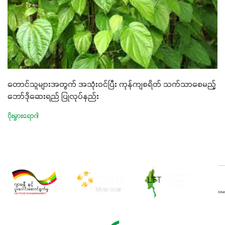
တောင်သူများအတွက် အသုံးဝင်ပြီး ကုန်ကျစရိတ် သက်သာစေမည့်
ဘော်ဒိုဆေးရည် ပြုလုပ်နည်း
ပိုးမွှားရောဂါ