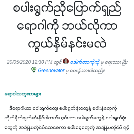
စပါးရွက်ညိုပြောက်ရှည်
ရောဂါကို ဘယ်လိုကာ
ကွယ်နှိမ်နင်းမလဲ
20/05/2020 12:30 PM တွင်
ဒေါက်တာကိုကို
မှ ရေးသား ပြီး
Greenovator
မှ ပေးပို့ထားပါသည်။
ရောဂါလက္ခဏာများ
    ဒီရောဂါဟာ စပါးရွက်တွေ၊ စပါးရွက်ဖုံးတွေနဲ့ စပါးနှံတွေကို 
တိုက်ခိုက်ဖျက်ဆီးနိုင်ပါတယ်။ ၄င်းဟာ စပါးရွက်တွေနဲ့ စပါးရွက်ဖုံး
တွေကို အချိန်မတိုင်မီသေစေကာ စပါးစေ့တွေကို အချိန်မတိုင်မီ ရင့်