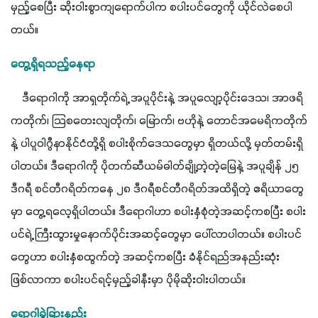
မှည့်စေပြီး ဆိုးဝါးစွာကျရောက်ပါက စပါးပင်တွေကို ယိုင်လဲစေပါ
တယ်။
တွေ့ရှိရသည့်နေရာ
    ဒီရောဂါကို အာရှတိုက်ရဲ့ အပူပိုင်းနဲ့ အပူလျော့ပိုင်းဒေသ၊ အာဖရိ
ကတိုက်၊ သြစတေးလျတိုက်၊ မြောက်၊ ဗဟိုနဲ့ တောင်အမေရိကတိုက်
နဲ့ ပါပူဝါဂွီနာနိုင်ငံတို့ရှိ စပါးစိုက်ဒေသတွေမှာ ရှိတယ်လို့ မှတ်တမ်းရှိ
ပါတယ်။ ဒီရောဂါကို ပိုတက်ဆီယမ်ဓါတ်ချို့တဲ့တဲ့မြေနဲ့ အပူချိန် ၂၅ 
ဒီဂရီ စင်တီဂရိတ်ကနေ ၂၈ ဒီဂရီစင်တီဂရိတ်အထိရှိတဲ့ ဧရိယာတွေ
မှာ တွေ့ရလေ့ရှိပါတယ်။ ဒီရောဂါဟာ စပါးနှံစုံတဲ့အဆင့်ကစပြီး စပါး
ပင်ရဲ့ ကြီးထွားမှုနောက်ပိုင်းအဆင့်တွေမှာ ပေါ်လာပါတယ်။ စပါးပင်
တွေဟာ စပါးနှံစထွက်တဲ့ အဆင့်ကစပြီး ခံနိုင်ရည်အနည်းဆုံး
ဖြစ်လာကာ စပါးပင်ရင့်မှည့်ခါနီးမှာ ပိုမိုဆိုးဝါးပါတယ်။ 
ရောဂါခွဲခြားနည်း