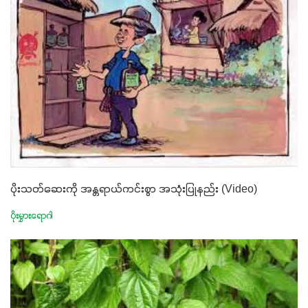
ပိုးသတ်ဆေးကို အန္တရာယ်ကင်းစွာ အသုံးပြုနည်း (Video)
ပိုးမွှားရောဂါ