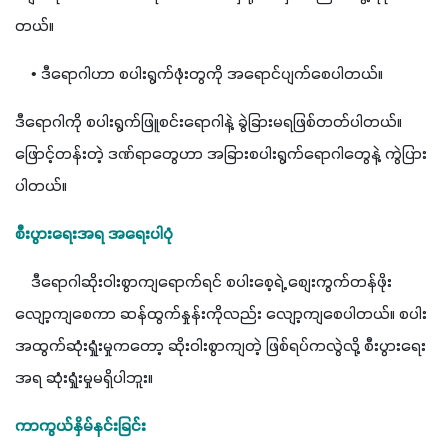
တယ်။
    • ဒီရောဂါဟာ စပါးရွက်ဖုံးတွကို အရောင်ပျက်စေပါတယ်။
ဒီရောဂါကို စပါးရွက်ဖြူစင်းရောဂါနဲ့ ခွဲခြားမရဖြစ်တတ်ပါတယ်။ 
ဖြောင့်တန်းတဲ့ ဒဏ်ရာတွေဟာ အခြားစပါးရွက်ရောဂါတွေနဲ့ ကွဲပြား
ပါတယ်။
စီးပွားရေးအရ အရေးပါပုံ
    ဒီရောဂါဆိုးဝါးစွာကျရောက်ရင် စပါးစေ့ရဲ့ စျေးကွက်တန်ဖိုး 
လျော့ကျစေကာ ဆန်ထွက်နှုန်းကိုလည်း လျော့ကျစေပါတယ်။ စပါး
အထွက်ဆုံးရှုံးမှုကတော့ ဆိုးဝါးစွာကျတဲ့ ဖြစ်ရပ်ကလွဲလို့ စီးပွားရေး
အရ ဆုံးရှုံးမှုမရှိပါဘူး။
ကာကွယ်နှိမ်နင်းခြင်း