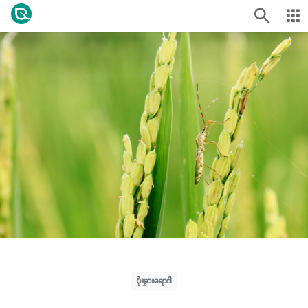
ပိုးမွှားရောဂါ