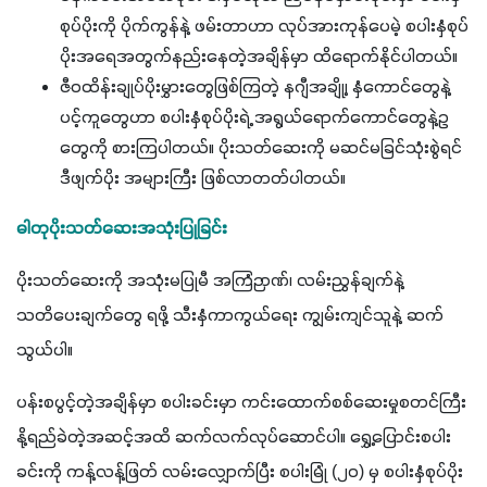
စုပ်ပိုးကို ပိုက်ကွန်နဲ့ ဖမ်းတာဟာ လုပ်အားကုန်ပေမဲ့ စပါးနှံစုပ်
ပိုးအရေအတွက်နည်းနေတဲ့အချိန်မှာ ထိရောက်နိုင်ပါတယ်။
ဇီဝထိန်းချုပ်ပိုးမွှားတွေဖြစ်ကြတဲ့ နဂျီအချို့၊ နှံကောင်တွေနဲ့
ပင့်ကူတွေဟာ စပါးနှံစုပ်ပိုးရဲ့ အရွယ်ရောက်ကောင်တွေနဲ့ဥ
တွေကို စားကြပါတယ်။ ပိုးသတ်ဆေးကို မဆင်မခြင်သုံးစွဲရင်
ဒီဖျက်ပိုး အများကြီး ဖြစ်လာတတ်ပါတယ်။
ဓါတုပိုးသတ်ဆေးအသုံးပြုခြင်း
ပိုးသတ်ဆေးကို အသုံးမပြုမီ အကြံဉာဏ်၊ လမ်းညွှန်ချက်နဲ့ 
သတိပေးချက်တွေ ရဖို့ သီးနှံကာကွယ်ရေး ကျွမ်းကျင်သူနဲ့ ဆက်
သွယ်ပါ။
ပန်းစပွင့်တဲ့အချိန်မှာ စပါးခင်းမှာ ကင်းထောက်စစ်ဆေးမှုစတင်ကြီး 
နို့ရည်ခဲတဲ့အဆင့်အထိ ဆက်လက်လုပ်ဆောင်ပါ။ ရွှေ့ပြောင်းစပါး
ခင်းကို ကန့်လန့်ဖြတ် လမ်းလျှောက်ပြီး စပါးမြုံ (၂၀) မှ စပါးနှံစုပ်ပိုး