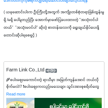
ဒေါက်တာကိုကို၏စိုက်ပျိုးရေးဆောင်းပါးများလေ့လာရန်
( ယခုဆောင်းပါးက ဦးကြီးတို့အတွက် အကျိုးတစ်စုံတရာဖြစ်ထွန်းမှု 
ရှိ /မရှိ ပေါ်မူတည်ပြီး အောက်မှာဖော်ပြပေးထားတဲ့ "အသုံးဝင်ပါ
တယ်"  "အသုံးမဝင်ပါ" ဆိုတဲ့ စာတန်းလေးကို ရွေးချယ်နှိပ်ပေးဖို့ 
တောင်းဆိုပါရစေရှင့် ) 
Farm Link Co.,Ltd
ကြော်ငြာ
🌾စပါးဈေးမကောင်းတဲ့ ရာသီမှာ အမြတ်ကျန်အောင် ဘယ်လို
စိုက်မလဲ⁉️ ❗စပါးဈေးကလည်းမသေချာ၊ သွင်းအားစုစရိတ်တွေ
ကလည်း တက်နေတဲ့ဒီလိုအချိန်မှာ သွင်းအားစုဖိုးကို လျှော့ချပြီး
Read more
အထွက်နှုန်းကို ထိန်းထားနိုင်မှ ဦးကြီးတို့ အဆင်ပြေမှာနော် ✔️ဒါ
ကြောင့် ကိုယ်သုံးသမျှ ကိုယ့်အတွက်အကျိုးရစေမယ့်