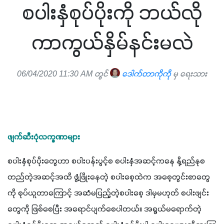
စပါးနှံစုပ်ပိုးကို ဘယ်လို
ကာကွယ်နှိမ်နင်းမလဲ
06/04/2020 11:30 AM တွင်
ဒေါက်တာကိုကို
မှ ရေးသား
ဖျက်ဆီးပုံလက္ခဏာများ
စပါးနှံစုပ်ပိုးတွေဟာ စပါးပန်းပွင့်စ စပါးနှံအဆင့်ကနေ နို့ရည်နုစ
တည်တဲ့အဆင့်အထိ ဖွံ့ဖြိုးနေတဲ့ စပါးစေ့ထဲက အစေ့တွင်းစာတွေ
ကို စုပ်ယူတာကြောင့် အဆံမပြည့်တဲ့စပါးစေ့ ဒါမှမဟုတ် စပါးဖျင်း
တွေကို ဖြစ်စေပြီး အရောင်ပျက်စေပါတယ်။ အရွယ်မရောက်တဲ့ 