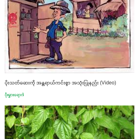
ပိုးသတ်ဆေးကို အန္တရာယ်ကင်းစွာ အသုံးပြုနည်း (Video)
ပိုးမွှားရောဂါ