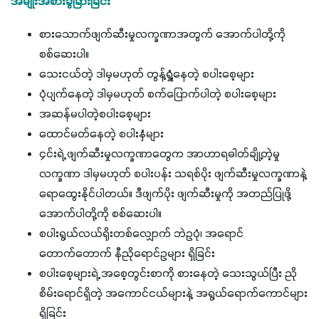
အမျိုးအစားခွဲခြားခြင်း
စားသောက်ဖျက်ဆီးမှုလက္ခဏာအတွက် အောက်ပါတို့ကို
စစ်ဆေးပါ။
သေးငယ်တဲ့ ဒါမှမဟုတ် တွန့်ရှုံ့နေတဲ့ စပါးစေ့များ
ပုံပျက်နေတဲ့ ဒါမှမဟုတ် စက်ပြောက်ပါတဲ့ စပါးစေ့များ
အဆန်မပါတဲ့စပါးစေ့များ
ထောင်မတ်နေတဲ့ စပါးနှံများ
၄င်းရဲ့ ဖျက်ဆီးမှုလက္ခဏာတွေက အာဟာရဓါတ်ချို့တဲ့မှု
လက္ခဏာ ဒါမှမဟုတ် စပါးပန်း သရစ်ပိုး ဖျက်ဆီးမှုလက္ခဏာနဲ့
ရောထွေးနိုင်ပါတယ်။ ဒီဖျက်ပိုး ဖျက်ဆီးမှုကို အတည်ပြုဖို့
အောက်ပါတို့ကို စစ်ဆေးပါ။
စပါးရွယ်လယ်ရိုးတစ်လျှောက် ဘဲဥပုံ၊ အရောင်
တောက်တောက် နီညိုရောင်ဥများ ရှိခြင်း
စပါးစေ့များရဲ့ အစေ့တွင်းစာကို စားနေတဲ့ သေးသွယ်ပြီး ညို
စိမ်းရောင်ရှိတဲ့ အကောင်ငယ်များနဲ့ အရွယ်ရောက်ကောင်များ
ရှိခြင်း