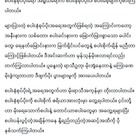
စပါးနှံစုပ်ပိုးရော အရွယ်ရောက် စပါးနှံစုပ်ပိုးပါ စပါးစေ့များကိုစားကြ
ပါတယ်။
များပြားတဲ့ စပါးနှံစုပ်ပိုးအရေအတွက်ဖြစ်ရတဲ့ အကြောင်းကတော့ 
အနီးနားက သစ်တော၊ စပါးခင်းနားက မြောက်မြားစွာသော ပေါင်း
တွေ၊ ရေနုတ်မြောင်းနားက မြက်ရိုင်းပင်တွေနဲ့ စပါးစိုက်ချိန် မညီတာ
ကြောင့်ဖြစ်ပါတယ်။ ဒီအင်းဆက်ဟာ မုန်သုန်မိုးစလာရင်လည်း 
တက်ကြွလာပါတယ်။ ပူနွေးတဲ့ ရာသီဥတု၊ မိုးအုံ့နေတာနဲ့ မကြာခဏ 
မိုးဖွဲကျတာဟာ ဒီဖျက်ပိုး ပွားများမှုကို အားပေးပါတယ်။
စပါးနံစုပ်ပိုးရဲ့ အရေအတွက်ဟာ မိုးရာသီအကုန်မှာ တိုးလာပါတယ်။ 
စပါးနှံစုပ်ပိုးကို စပါးစိုက် ဧရိယာအားလုံးမှာ တွေ့ရပါတယ်။ ၄င်းတို့
ဟာ မိုးရေသောက်စပါးနဲ့ တောင်ယာစပါးတွေမှာ အတွေ့ရများပြီး 
စပါးပန်းပွင့်တဲ့အချိန်ကနေ နို့ရည်တည်တဲ့အဆင့်အထိကို ပို
နှစ်သက်ကြပါတယ်။