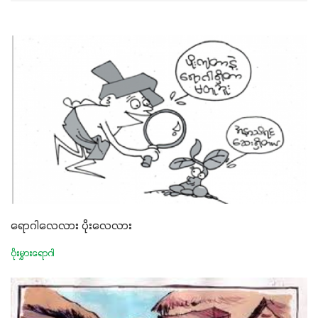
ရောဂါလေလား ပိုးလေလား
ပိုးမွှားရောဂါ