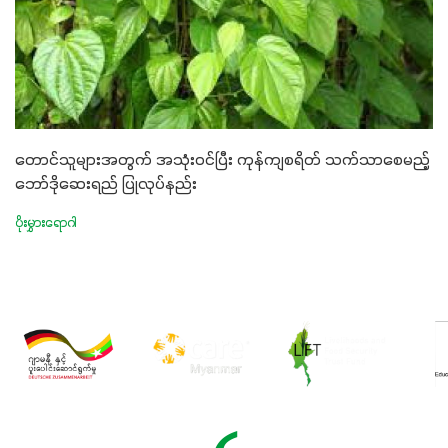
တောင်သူများအတွက် အသုံးဝင်ပြီး ကုန်ကျစရိတ် သက်သာစေမည့်
ဘော်ဒိုဆေးရည် ပြုလုပ်နည်း
ပိုးမွှားရောဂါ