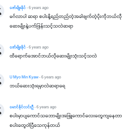
ဇော်မျိုးနိုင်
- 6 years ago
မဂ်လာပါ ဆရာ စပါးနို့ရည်တည်တဲ့အခါဖျက်တဲ့ပိုးကိုဘယ်လ်ို
ဆေးမျိုးနဲ့ပက်ဖြန်းသင့်သလဲဆရာ
ဇော်မျိုးနိုင်
- 6 years ago
ထိရောက်အောင်ဘယ်လိုဆေးမျိုးသုံးသင့်သလဲ
U Myo Min Kyaw
- 6 years ago
ဘယ်ဆေးသုံးရမှာလဲဆရာရေ
မောင်နိုင်လင်းဦ
- 6 years ago
စပါးမှာပျကောင်သဘောမျိုးအဖြူကောင်လေးတွေကျနေတာ
စပါးတွေဝါပြီသေကုန်တယ်