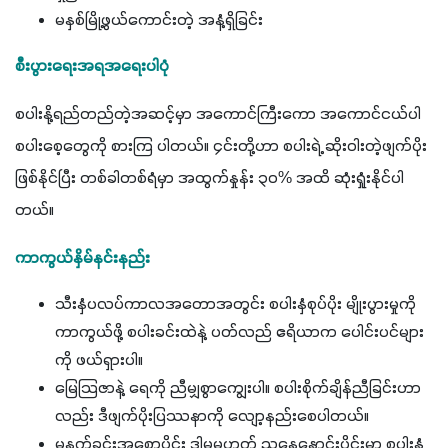
မနှစ်မြို့ဖွယ်ကောင်းတဲ့ အနံ့ရှိခြင်း
စီးပွားရေးအရအရေးပါပုံ
စပါးနို့ရည်တည်တဲ့အဆင့်မှာ အကောင်ကြီးကော အကောင်ငယ်ပါ 
စပါးစေ့တွေကို စားကြ ပါတယ်။ ၄င်းတို့ဟာ စပါးရဲ့ ဆိုးဝါးတဲ့ဖျက်ပိုး
ဖြစ်နိုင်ပြီး တစ်ခါတစ်ရံမှာ အထွက်နှုန်း ၃၀% အထိ ဆုံးရှုံးနိုင်ပါ
တယ်။
ကာကွယ်နှိမ်နင်းနည်း
သီးနှံပလပ်ကာလအတောအတွင်း စပါးနှံစုပ်ပိုး မျိုးပွားမှုကို
ကာကွယ်ဖို့ စပါးခင်းထဲနဲ့ ပတ်လည် ဧရိယာက ပေါင်းပင်များ
ကို ဖယ်ရှားပါ။
မြေသြဇာနဲ့ ရေကို ညီမျှစွာကျွေးပါ။ စပါးစိုက်ချိန်ညီခြင်းဟာ
လည်း ဒီဖျက်ပိုးပြဿနာကို လျော့နည်းစေပါတယ်။
မနက်ခင်းအစောပိုင်း ဒါမှမဟုတ် ညနေနှောင်းပိုင်းမှာ စပါးနှံ