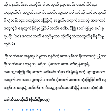
ကို မနက်ခင်းအစောပိုင်း ဒါမှမဟုတ် ညနေခင်း နှောင်းပိုင်းမှာ 
ရေတွက်ပါ။ အရွယ်ရောက်ကောင်တွေဟာ စပါးပင်ကို သင်မရောက်
မီ ပျံသန်းသွားလေ့ရှိတာကြောင့် အရွယ်မရောက်သေးတဲ့ အကောင်
တွေကိုပဲ ရေတွက်နိုင်မှာဖြစ်ပါတယ်။ စပါးပင်မြုံ (၁၀) မြုံမှာ စပါးနှံ
စုပ်ပိုး (၁၀) ကောင်ထက် ကျော်မှသာ တိုက်ရိုက်ကာကွယ်နှိမ်နင်းမှု
လုပ်ပါ။
 ပိုးသတ်ဆေးရွေးချယ်မှုဟာ ရနိုင်တဲ့ဆေးဖျန်းကိရိယာအသုံးပြုတာ၊ 
ပိုးသတ်ဆေး ကုန်ကျ စရိတ်၊ ပိုးသတ်ဆေးပက်ဖျန်းသူရဲ့ 
အတွေ့အကြုံ ဒါမှမဟုတ် စပါးခင်းထဲမှာ ငါးရှိမရှိ စတဲ့ များစွာသော 
အချက်များအပေါ်မူတည်ပါတယ်။ ပိုးသတ်ဆေးအသုံးပြုခြင်းကို လူ့
ကျန်းမားရေးနဲ့ ပတ်ဝန်းကျင်အန္တရာယ်အပေါ် ချိန်ဆကာ သုံးစွဲပါ။
ဒေါက်တာကိုကို (စိုက်ပျိုးရေး)