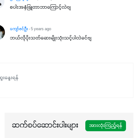
စပါးအနှံဖြူတာဘာကြောင့်လဲဗျ
ကျော်ဇင်ဦး
- 5 years ago
ဘယ်လိုပိုးသတ်ဆေးမျိုးသုံးသင့်ပါလဲခင်ဗျ
ေးနွေးရန်
ဆက်စပ်ဆောင်းပါးများ
အားလုံးကြည့်ရန်