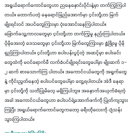
အရွယ်ရောက်ကောင်တွေဟာ ညနေနှောင်းပိုင်းနဲ့မှာ တက်ကြွကြပါ
တယ်။ တောက်ပတဲ့ နေရောင်ခြည်အောက်မှာ ၄င်းတို့ဟာ မြက်
မျိုးရင်းဝင် အပင်တွေကြားမှာ ပုံးအောင်းနေကြပါတယ်။ 
ခြောက်သွေ့ကာလတွေမှာ ၄င်းတို့ဟာ တက်ကြွမှု နည်းကြပါတယ်။ 
ပိုမိုအေးတဲ့ ဒေသတွေမှာ ၄င်းတို့ဟာ မြက်တွေကြားမှာ ဖွံ့ဖြိုးမှု ပိုမို
ရှည်ကြာပါတယ်။ ၄င်းတို့ဟာ စပါးပန်းပွင့်တဲ့ အဆင့်မှာ စပါးခင်း
တွေထဲကို မဝင်ရောက်မီ လက်ခံပင်မျိုးရင်းတွေပေါ်မှာ မျိုးဆက် ၁− 
၂ ဆက် စားသောက်ကြ ပါတယ်။ အကောင်ငယ်တွေကို အရွက်တွေ
နဲ့ ကိုင်းညွတ်နေတဲ့ စပါးပင်တွေပေါ်မှာ တွေ့ရပါတယ်။ အဲဒီ နေရာ
မှာ ၄င်းတို့ကို သတိပြုမိလေ့ မရှိကြပါဘူး။ အနှောက်အယှက်ခံရတဲ့
အခါ အကောင်ငယ်တွေဟာ စပါးပင်ရဲ့အောက်ဖက်ကို ပြုတ်ကျသွား
ကြပြီး အရွယ်ရောက်ကောင်တွေကတော့ ခရီးတိုလေးကို ပျံသန်း
သွားကြပါတယ်။