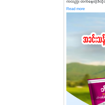
ကလည်း တက်နေတဲ့ဒီလိုအချိန်
✔️ဒါကြောင့် ကိုယ်သုံးသမ
Read more
သင့်ပါတယ်။