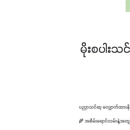
မိုးစပါးသ
ပညာသင်ဆု လျှောက်ထားနိုင်ပ
🌾 အစိမ်းရောင်လမ်းနဲ့အတူ မို