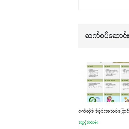
ဆက်စပ်ဆောင်းပ
ဝက်ဆိုဒ် ဒီဇိုင်းအသစ်ပြောင်
အခွင့်အလမ်း