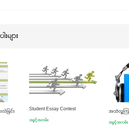
ါးများ
Student Essay Contest
းလဲခြင်း
အသံလှူက
အခွင့်အလမ်း
အခွင့်အလမ်း