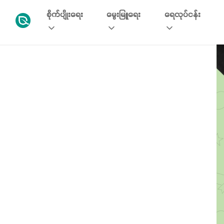
စိုက်ပျိုးရေး
မွေးမြူရေး
ရေလုပ်ငန်း