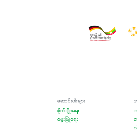
ဆောင်းပါးများ
အ
စိုက်ပျိုးရေး
အ
မွေးမြူရေး
စ
သီ