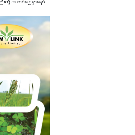
ကြီးတို့ အဆင်ပြေမှာနော်
်းတွေကိုပဲ ရွေးချယ်သုံး