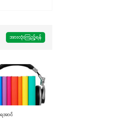
အားလုံးကြည့်ရန်
ြရအာင်