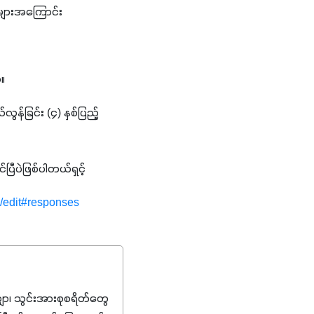
းများအကြောင်း
။ 
န်ခြင်း (၄) နှစ်ပြည့်
ီပဲဖြစ်ပါတယ်ရှင့်
edit#responses
၊ သွင်းအားစုစရိတ်တွေ