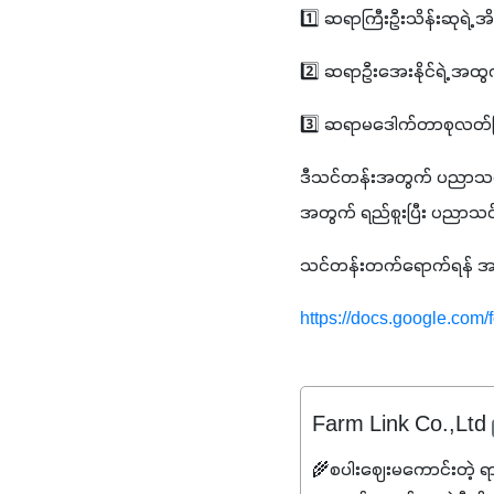
1️⃣ ဆရာကြီးဦးသိန်းဆုရဲ့ 
2️⃣ ဆရာဦးအေးနိုင်ရဲ့ အထွက်န
3️⃣ ဆရာမဒေါက်တာစုလတ်ဖြူရ
ဒီသင်တန်းအတွက် ပညာသင်ဆု ၁
အတွက် ရည်စူးပြီး ပညာသင်ဆု 
သင်တန်းတက်ရောက်ရန် အမှန
https://docs.google.c
Farm Link Co.,Ltd
🌾စပါးဈေးမကောင်းတဲ့ ရ