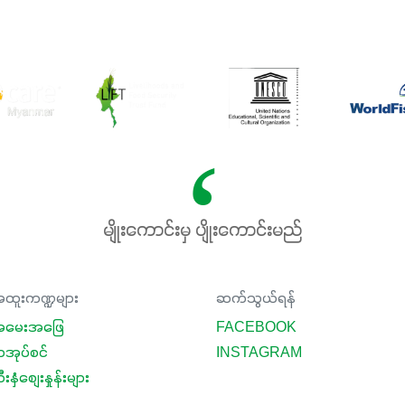
မျိုးကောင်းမှ ပျိုးကောင်းမည်
ထူးကဏ္ဍများ
ဆက်သွယ်ရန်
မေးအဖြေ
FACEBOOK
ာအုပ်စင်
INSTAGRAM
းနှံစျေးနှုန်းများ