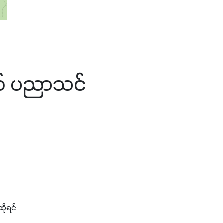
ွက် ပညာသင်
ဆိုရင်