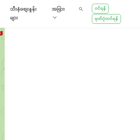
ဝင်ရန်
သီးနှံစျေးနှုန်း
အခြား
များ
မှတ်ပုံတင်ရန်