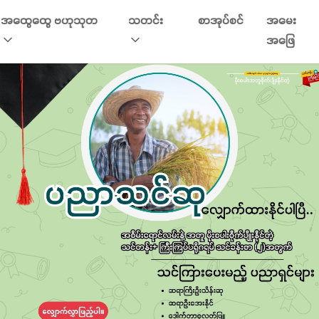
အထွေထွေ ဗဟုသုတ
သတင်း
စာအုပ်စင်
အမေး
အဖြေ