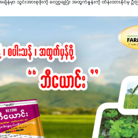
မှာ သွင်းအားစုဖိုးကို လျှော့ချပြီး အထွက်နှုန်းကို ထိန်းထားနိုင်မှ ဦး
ျှ ကိုယ့်အတွက်အကျိုးရစေမယ့် အရည်အသွေးစိတ်ချရတဲ့ သွင်းအားစုပစ္စည