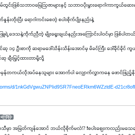
အိမ်တွင်းဖြစ်သဘာဝ​မြေဩဇာများနှင့် သဘာဝပိုးမွှား​ရောဂါကာကွယ်​ဆေ
ှုန်းတိုးပြီး ရောဂါကင်းစေတဲ့ စပါးစိုက်ပျိုးနည်းနဲ့
ဲ့ ဒေသနဲ့ကိုက်ညီတဲ့ မျိုးရွေးချယ်နည်းအကြောင်းပါဝင်မှာ ဖြစ်ပါတယ်
၄ ဦးစာကို ဆရာမဒေါ်သိန်းသိန်းအောင်မှ မိခင်ကြီး ဒေါ်ခိုင်ခိုင် ကွယ်လွ
ချီးမြှင့်ထားတာမို့လို့ 
်တကယ်လိုအပ်နေသူများ အောက်ပါ လျှောက်လွှာကနေ ဖောင်ဖြည့်နိုင်ပြ
om/forms/d/1nkGdVgwuZNPlid9SR7FneoERkm6WZztdE-d21cr8ofI/
ကြော်ငြာ
ာသီမှာ အမြတ်ကျန်အောင် ဘယ်လိုစိုက်မလဲ⁉️ ❗စပါးဈေးကလည်းမသေချာ