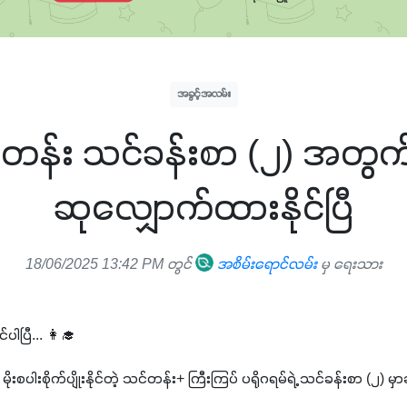
အခွင့်အလမ်း
င်တန်း သင်ခန်းစာ (၂) အတ
ဆုလျှောက်ထားနိုင်ပြီ
18/06/2025 13:42 PM တွင်
အစိမ်းရောင်လမ်း
မှ ရေးသား
ါပြီ... 👩‍🎓
းစပါးစိုက်ပျိုးနိုင်တဲ့ သင်တန်း+ ကြီးကြပ် ပရိုဂရမ်ရဲ့ သင်ခန်းစာ (၂) မှာ