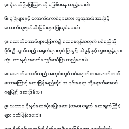
၄။ ပိုတက်ရှ်မြေသြဇာကို မဖြစ်မနေ ထည့်ပေးပါ။
၆။ ဥမြုံများနှင့် လောက်ကောင်များအား လူထုအင်းအားဖြင့် 
ကောက်ယူဖျက်ဆီးခြင်းများ ပြုလုပ်ပေးပါ။
၇။ လောက်ကောင်များခြောက်၍ သေစေရန်အတွက် ပင်စည်ကို 
ဝိုင်း၍ ထွက်သည့် အရွက်များတွင် ပြာမှုန့်၊ သဲမှုန့် နှင့် လွှစာမှုန့်များ၊ 
ထုံး၊ ဆားနှင့် အဝတ်လျှော်ဆပ်ပြာ ထည့်ပေးပါ။
၈။ လောက်ကောင်သည် အတွင်းတွင် ဝင်ရောက်စားသောက်တတ်
သောကြောင့် ဆေးဖြန်းမည်ဆိုပါက ၎င်းနေရာ သို့ရောက်အောင် 
ဂရုပြု၍ ဆေးဖြန်းပါ။
၉။ သဘာဝ ပိုးနှင်ဆေး/ပိုးပြေးဆေး (တမာ၊ ငရုတ်၊ ဆေးရွက်ကြီး) 
များ ပတ်ဖြန်းပေးပါ။