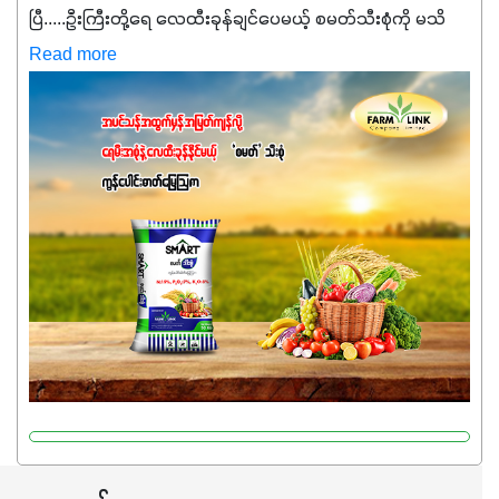
ပြီ.....ဦးကြီးတို့ရေ ‌လေထီးခုန်ချင်ပေမယ့် စမတ်သီးစုံကို မသိ
သေးရင်တော့ ဒီစာလေးကို ဆက်ဖတ်‌ပေးပါ #စမတ်သီးစုံဆိုတာ
Read more
အပင်တိုင်းအတွက် အဓိကအာဟာရNPK (19:7:8)နဲ့ #ဟူးမစ်
အက်စစ်တို့ အချိုးကျ ပေါင်းစပ်ထားတဲ့ ကွန်ပေါင်း
ဓာတ်မြေဩဇာဖြစ်ပါတယ်။ အဓိကအကျိုးကျေးဇူးတွေအနေနဲ့
ကတော့ နိုက်ထရိုဂျင် 19%ပါဝင်တဲ့အတွက် ကလိုရိုဖီးလ်ဖွဲ့စည်း
မှုကို အားပေးကာ သီးနှံပင်များ၏အရွက်များစိမ်းလန်းသန်စွမ်း
ပြီး အစာချက်လုပ်မှုအားကောင်းစေပါတယ်။ အပင်၏ပင်ပိုင်း
ကြီးထွားမှုကို တိုးမြင့်စေကာ အပင်သန်၍ အကြီးမြန်စေပါတယ်။
သင့်တော်တဲ့ Phosphorus 7%ပါဝင်မှုကြောင့် အပင်ရဲ့ အမြစ်
ဖွဲ့စည်းတည်ဆောက်မှုကို ပို၍သန်မာလာအောင် အားပေးပါ
တယ်။ ဒါ့အပြင် ပန်းပွင့်ခြင်း၊အသီးသီးခြင်း၊အစေ့တည်ခြင်း
လုပ်ငန်းစဉ်များကိုလည်း အားပေးပါတယ်။ လုံလောက်တဲ့
Potassium 8%က အပင်ရဲ့ ရောဂါဒဏ်၊ရာသီဥတုဒဏ်ခံနိုင်ရည်
ရှိမှုကို မြင့်တက်စေပြီး အသီးအရည်အသွေး၊ အရွယ်အစားနဲ့
အရသာ ပိုမိုကောင်းမွန်စေဖို့အတွက် လိုအပ်တဲ့အာဟာရဓာတ်