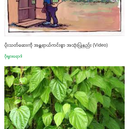
ပိုးသတ်ဆေးကို အန္တရာယ်ကင်းစွာ အသုံးပြုနည်း (Video)
ပိုးမွှားရောဂါ