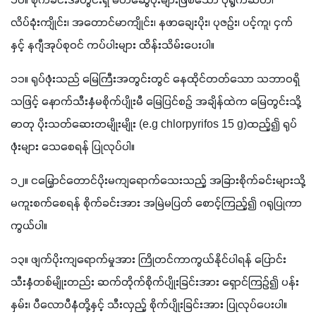
၁၀။ စိုက်ခင်းအတွင်းရှိ မိတ်ဆွေပိုးများဖြစ်သော ပုရွက်ဆိတ်၊ 
လိပ်ခုံးကျိုင်း၊ အတောင်မာကျိုင်း၊ နဖာချေးပိုး၊ ပုဇဉ်း၊ ပင့်ကူ၊ ငှက်
နှင့် နဂျီအုပ်စုဝင် ကပ်ပါးများ ထိန်းသိမ်းပေးပါ။
၁၁။ ရုပ်ဖုံးသည် မြေကြီးအတွင်းတွင် နေထိုင်တတ်သော သဘာဝရှိ
သဖြင့် နောက်သီးနှံမစိုက်ပျိုးမီ မြေပြင်စဉ် အချိန်ထဲက မြေတွင်းသို့ 
ဓာတု ပိုးသတ်ဆေးတမျိုးမျိုး (e.g chlorpyrifos 15 g)ထည့်၍ ရုပ်
ဖုံးများ သေစေရန် ပြုလုပ်ပါ။
၁၂။ ငမြှောင်တောင်ပိုးမကျရောက်သေးသည့် အခြားစိုက်ခင်းများသို့ 
မကူးစက်စေရန် စိုက်ခင်းအား အမြဲမပြတ် စောင့်ကြည့်၍ ဂရုပြုကာ
ကွယ်ပါ။
၁၃။ ဖျက်ပိုးကျရောက်မှုအား ကြိုတင်ကာကွယ်နိုင်ပါရန် ပြောင်း
သီးနှံတစ်မျိုးတည်း ဆက်တိုက်စိုက်ပျိုးခြင်းအား ရှောင်ကြဉ်၍ ပန်း
နှမ်း၊ ပီလောပီနံတို့နှင့် သီးလှည့် စိုက်ပျိုးခြင်းအား ပြုလုပ်ပေးပါ။ 