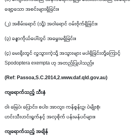
ဖျော့သော အစင်းများရှိခြင်း။
(၂) အစိမ်းရောင် (သို့) အဝါရောင် ဝမ်းဗိုက်ရှိခြင်း။
(၃) ခန္ဓာကိုယ်ပေါ်တွင် အမွှေးမရှိခြင်း။
(၄) မေးရိုးတွင် လွှသွားကဲ့သို့ အသွားများ မပါရှိခြင်းတို့ကြောင့် 
Spodoptera exempta ဟု အတည်ပြုပါသည်။
(Ref: Passoa,S.C.2014,2.www.daf.qld.gov.au)
ကျရောက်သည့် သီးနှံ
ဝါ၊ မြေပဲ၊ ပြောင်း၊ စပါး၊ အာလူး၊ ကန်စွန်းဥ၊ ပဲမျိုးစုံ၊ 
ဟင်းသီးဟင်းရွက်နှင့် အလှစိုက် ပန်းမန်ပင်များ။
ကျရောက်သည့် အချိန်