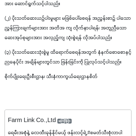
အား ဆောင်ရွက်သင့်ပါသည်။
(၂) ပိုးသတ်ဆေးယဉ်ပါးမှုများ မဖြစ်ပေါ်စေရန် အညွှန်းစာ၌ ပါသော 
ညွှန်ကြားချက်များအား အတိအ ကျ လိုက်နာပါရန်၊ အတူညီသော 
ဆေးအုပ်စုများအား အလှည့်ကျ သုံးစွဲရန် လိုအပ်ပါသည်။
(၃) ပိုးသတ်ဆေးသုံးစွဲမှု ထိရောက်စေရန်အတွက် နံနက်စောစောနှင့် 
ညနေပိုင်း အချိန်များတွင်သာ ဖြန်းခြင်းကို ပြုလုပ်သင့်ပါသည်။
စိုက်ပျိုးရေးဦးစီးဌာန၊ သီးနှံကာကွယ်ရေးဌာနစိတ်
Farm Link Co.,Ltd
ကြော်ငြာ
ရေမီးအစုံနဲ့ လေထီးခုန်နိုင်မယ့် ဖန်းလင့်ရဲ့ #စမတ်သီးစုံလာပါ