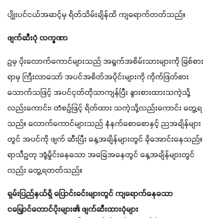
ပျိုးပင်ငယ်အဆင့်မှ ရိတ်သိမ်းချိန်ထိ ကျရောက်တတ်သည်။
ဖျက်ဆီးပုံ လက္ခဏာ
ဥမှ ပိုးလောက်ကောင်များသည် အရွက်အစိမ်းသားများကို ခြစ်စား
ရာမှ ကြီးလာသော် အပင်အစိတ်အပိုင်းများကို ကိုက်ဖြတ်စား
သောက်သဖြင့် အပင်ငုတ်တိုသာကျန်ပြီး နွားစားထားသကဲ့သို့
လည်းကောင်း၊ တံစဉ်ဖြင့် ရိတ်ထား သကဲ့သို့လည်းကောင်း တွေ့ရ
သည်။ လောက်ကောင်များသည် နံနက်စောစောနှင့် ညအချိန်များ
တွင် အပင်ကို ဖျက် ဆီးပြီး နေ့အချိန်များတွင် ခိုအောင်းနေသည်။ 
ရာသီဥတု အုံ့မှိုင်းနေသော အခြေအနေတွင် နေ့အချိန်များတွင်
လည်း တွေ့ရတတ်သည်။
ရှမ်းပြည်နယ်ရှိ ပြောင်းခင်းများတွင် ကျရောက်နေသော 
ငမြှောင်တောင်ပိုးများ၏ ဖျက်ဆီးထားပုံများ 