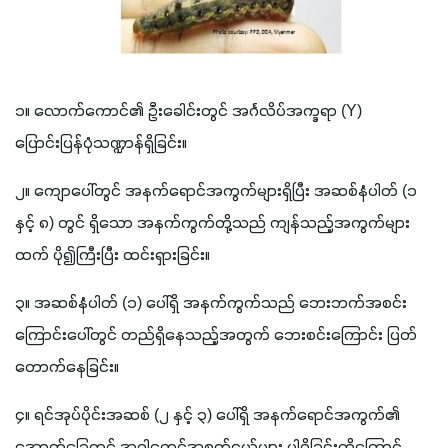
၁။ လောက်ကောင်၏ ဦးခေါင်းတွင် အင်္ဂလိပ်အက္ခရာ (Y) 
ပြောင်းပြန်ပုံသဏ္ဍာန်ရှိခြင်း။
၂။ ကျောပေါ်တွင် အနက်ရောင်အကွက်များရှိပြီး အဆစ်နံပါတ် (၁ 
နှင့် ၈) တွင် ရှိသော အနက်ကွက်တို့သည် ကျန်သည့်အကွက်များ
ထက် ပို၍ကြီးပြီး ထင်းရှားခြင်း။
၃။ အဆစ်နံပါတ် (၁) ပေါ်ရှိ အနက်ကွက်သည် ဘေးဘက်အစင်း
ကြောင်းပေါ်တွင် တည်ရှိနေသည့်အတွက် ဘေးစင်းကြောင်း ပြတ်
တောက်နေခြင်း။
၄။ ရင်အုပ်ပိုင်းအဆစ် (၂ နှင့် ၃) ပေါ်ရှိ အနက်ရောင်အကွက်၏ 
အောက်ခြေတွင် အဝါရောင်အစက်ငယ်များ ပါရှိခြင်းတို့ကြောင့် 