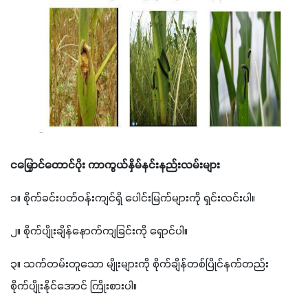
ငမြှောင်တောင်ပိုး ကာကွယ်နှိမ်နင်းနည်းလမ်းများ
၁။ စိုက်ခင်းပတ်ဝန်းကျင်ရှိ ပေါင်းမြက်များကို ရှင်းလင်းပါ။
၂။ စိုက်ပျိုးချိန်နောက်ကျခြင်းကို ရှောင်ပါ။
၃။ သက်တမ်းတူသော မျိုးများကို စိုက်ချိန်တစ်ပြိုင်နက်တည်း 
စိုက်ပျိုးနိုင်အောင် ကြိုးစားပါ။