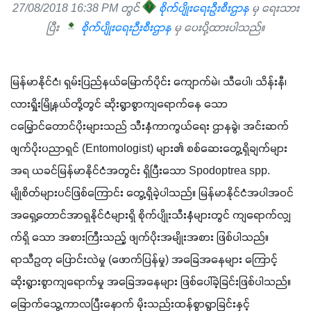
27/08/2018 16:38 PM တွင်
စိုက်ပျိုးရေးဦးစီးဌာန
မှ ရေးသား
ပြီး
စိုက်ပျိုးရေးဉီးစီးဌာန
မှ ပေးပို့ထားပါသည်။
မြန်မာနိုင်ငံ၊ ရှမ်းပြည်နယ်မြောက်ပိုင်း ကျောက်မဲ၊ သီပေါ၊ သိန်းနီ၊ 
လားရှိုးမြို့နယ်တို့တွင် ဆိုးရွာစွာကျရောက်နေ သော 
ငမြှောင်တောင်ပိုးများသည် သီးနှံကာကွယ်ရေး ဌာနခွဲ၊ အင်းဆက်
ဖျက်ပိုးပညာရှင် (Entomologist) များ၏ စစ်ဆေးတွေ့ရှိချက်များ
အရ ယခင်မြန်မာနိုင်ငံအတွင်း ရှိပြီးသော Spodoptrea spp. 
မျိုစိတ်များပင်ဖြစ်ကြောင်း တွေ့ရှိခဲ့ပါသည်။ မြန်မာနိုင်ငံအပါအဝင် 
အရှေ့တောင်အာရှနိုင်ငံများရှိ စိုက်ပျိုးသီးနှံများတွင် ကျရောက်လျှ
က်ရှိ သော အစားကြီးသည့် ဖျက်ပိုးအမျိုးအစား ဖြစ်ပါသည်။ 
ရာသီဥတု ပြောင်းလဲမှု (ဖောက်ပြန်မှု) အခြေအနေများ ကြောင့် 
ဆိုးရွားစွာကျရောက်မှု အခြေအနေများ ဖြစ်ပေါ်ခဲ့ခြင်းဖြစ်ပါသည်။ 
ခြောက်သွေ့ကာလပြီးနောက် မိုးသည်းထန်စွာရွာခြင်းနှင့် 