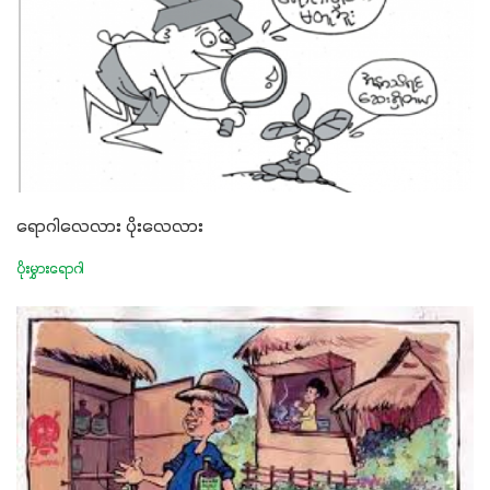
ရောဂါလေလား ပိုးလေလား
ပိုးမွှားရောဂါ