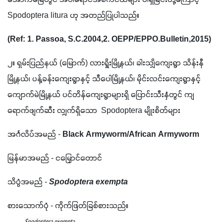
Spodoptera litura ဟု အတည်ပြုပါသည်။
(Ref: 1. Passoa, S.C.2004,2. OEPP/EPPO.Bulletin,2015)
၂။ ရှမ်းပြည်နယ် (မြောက်) လားရှိုးမြို့နယ်၊ ခါးသျှိကျေးရွာ သိန်းနီ
မြို့နယ်၊ ပန့်ခန်းကျေးရွာနှင့် သီပေါမြို့နယ်၊ မိုင်းလင်းကျေးရွာနှင့် 
ကျောက်မဲမြို့နယ် ပင်တိန်ကျေးရွာများရှိ ပြောင်းသီးနှံတွင် ကျ
ရောက်ဖျက်ဆီး လျှက်ရှိသော  Spodoptera မျိုးစိတ်များ
အင်္ဂလိပ်အမည် - 
Black Armyworm/African Armyworm
မြန်မာအမည် - ငမြှောင်တောင်
သိပ္ပံအမည် - 
Spodoptera exempta
စားသောက်ပုံ - ကိုက်ဖြတ်ခြစ်စားသည်။ 