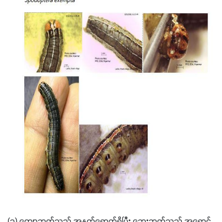
(၁) ကျောဘက်သည် အနက်ရောက်ရှိပြီး ဘေးဘက်သည် အရောင်