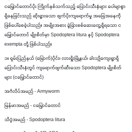
ငမြှောင်တောင်ပိုး ကြိုက်နှစ်သက်သည့် ပြောင်းသီးနှံများ ပေါမျာစွာ 
ရှိနေခြင်းသည် ဆိုးရွားသော ဖျက်ပိုးကျရောက်မှု အခြေအနေကို 
ဖြစ်ပေါ်စေခဲ့ပါသည်။ အမျိုးအစား ခွဲခြားစစ်ဆေးတွေ့ရှိရသော င
မြှောင်တောင် မျိုးစိတ်မှာ Spodoptera litura နှင့် Spodoptera 
exempta တို့ ဖြစ်ပါသည်။
၁။ ရှမ်းပြည်နယ် (မြောက်)ပိုင်း၊ လားရှိုးမြို့နယ်၊ ခါးသျှိကျေးရွာရှိ 
ပြောင်းသီးနှံတွင် ကျရောက်ဖျက်ဆီးသော Spodoptera မျိုးစိတ်
များ (ငမြှောင်တောင်)
အင်္ဂလိပ်အမည် - Armyworm
မြန်မာအမည် - ငမြှောင်တောင်
သိပ္ပံအမည် - Spodoptera litura