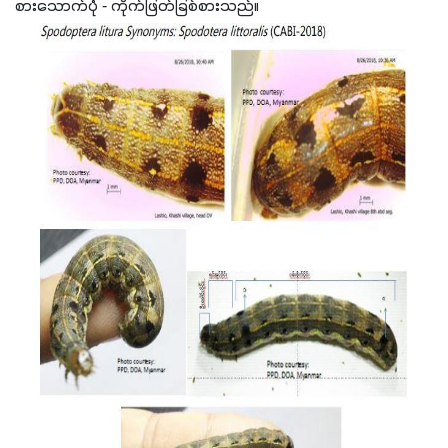
စားသောက်ပုံ - ကိုက်ဖြတ်ခြစ်စားသည်။ 