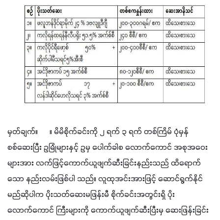
မှတ်ချက်။      ။ မိမိစိုက်ခင်းကို ၂ ရက် ၃ ရက် တစ်ကြိမ် ပုံမှန်
စစ်ဆေးပြီး ဥမြုံများနှင့် ဥမှ ပေါက်ခါစ လောက်ကောင် အစုအဝေး
များအား လက်ဖြင့်ကောက်ယူဖျက်ဆီးခြင်းနည်းသည် ထိရောက်
သော နည်းလမ်းဖြစ်ပါ သည်။ လူထုအင်းအားဖြင့် ဆောင်ရွက်နိုင်
မည်ဆိုပါက ပိုးသတ်ဆေးမဖြန်းမီ စိုက်ခင်းအတွင်းရှိ ပိုး
လောက်ကောင် ကြီးများကို ကောက်ယူဖျက်ဆီးပြီးမှ ဆေးဖြန်းခြင်း