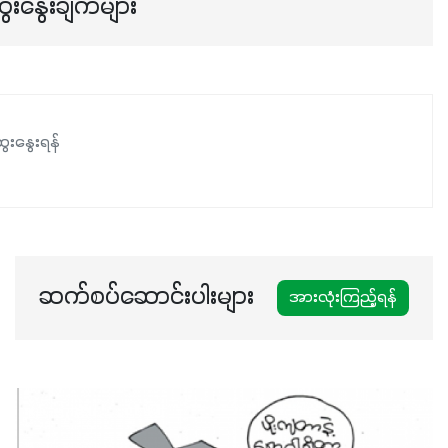
ေးနွေးချက်များ
ဖြစ်ပါတယ်။ ဟူးမစ်အက်စစ်ပါဝင်ပေါင်းစပ်ထားတဲ့အတွက်
အာဟာရဓာတ်စုပ်ယူမှုကောင်းမွန်လာခြင်း၊မြေဆီလွှာဖွဲ့စည်းပုံ
နှင့်ရေထိန်းနိုင်စွမ်းအားကောင်းလာခြင်းအပါအဝင်
အကျိုးကျေးဇူးများစွာကိုရရှိစေမှာဖြစ်ပါတယ်။ စပါးအပါအဝင်
နှံစားသီးနှံများ၊ပဲအမျိုးမျိုး၊ဟင်းသီးဟင်းရွက်နဲ့ ဥယျာဉ်ခြံသီးနှံ
ေးနွေးရန်
အားလုံးမှာ အသုံးပြုနိုင်တယ်ဆိုတော့ တစ်မျိုးတည်းနဲ့ အားလုံး
ပါဖက်(perfect)မယ့် စမတ်သီးစုံနော် အရွေးမမှားတာသေချာပြီ
မလို့ အတွေးမများဘဲ သီးနှံတိုင်းကြီးထွားအောင် ဖန်းလင့်ရဲ့ #စ
မတ်သီးစုံကို သုံးကြပါစို့....
ဆက်စပ်ဆောင်းပါးများ
အားလုံးကြည့်ရန်