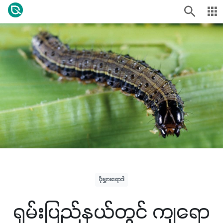
ပိုးမွှားရောဂါ
ရှမ်းပြည်နယ်တွင် ကျရော