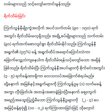
လမ်းများသည် သင့်လျော်ကောင်းမွန်သည်။
ရိတ်သိမ်းခြင်း
ကြက်သွန်နီမျိုးကွဲအလိုက် အပင်သက်တမ်း (၉၀ - ၁၅၀) ရက်
အတွင်း ရိတ်သိမ်းလေ့ရှိသည်။ အချို့ စပ်မျိုးများသည် သက်တမ်း 
(၉၀) ရက်ထက်စောလျင်စွာ ရိတ်သိမ်းနိုင်သည်။ ကြက်သွန်နီ
အရွက်၏ (၇၅%) ခန့် အရွက်ထိပ်အရောင်ပြောင်းလဲကာ 
ခြောက်သွေ့လဲကျနေပါက ရိတ်သိမ်းရန်သင့်လျော်သော အချိန်
ဖြစ်သည်။ ရိတ်သိမ်းပြီး ကြက်သွန်နီအပင်များကို စိုက်ခင်းအတွင်း 
(၃ - ၅) ရက်ခန့်ထားရှိကာ လေသလပ်အခြောက်ခံရပါမည်။  
ထို့နောက် အမြစ်နှင့်အရွက်များကို ကြက်သွန်ဥမှ (၁) လက်မခန့်
အကွာ လှီးဖြတ်ပါ။ အတန်းအစားခွဲခြားပြီးနောက် ဈေးကွက်
အရည်အသွေးပြည့်မီသော ကြက်သွန်နီဥများကို    (၂ - ၄) ပေ
အမြင့်ခန့်စုပုံ၍ (၁၀ - ၁၂) ရက်ကြာထားခြင်းဖြင့် သိုလှောင်