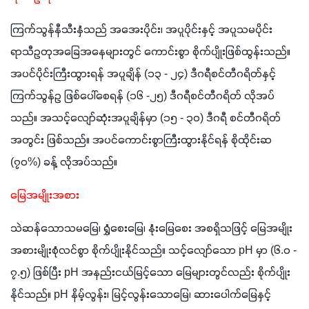
ကြက်သွန်နီသီးနှံသည် အအေးပိုင်း၊ အပူပိုင်းနှင့် အပူသမပိုင်း 
ရာသီဥတုအခြေအနေများတွင် ကောင်းစွာ စိုက်ပျိုးဖြစ်ထွန်းသည်။ 
အပင်ပိုင်းကြီးထွားရန် အပူချိန် (၁၃ - ၂၄) ဒီဂရီစင်တီဂရိတ်နှင့် 
ကြက်သွန်ဥ ဖြစ်ပေါ်စေရန် (၁၆ -၂၅) ဒီဂရီစင်တီဂရိတ် လိုအပ်
သည်။ အသင့်လျော်ဆုံးအပူချိန်မှာ (၁၅ - ၃၀) ဒီဂရီ စင်တီဂရိတ်
အတွင်း ဖြစ်သည်။ အပင်ကောင်းစွာကြီးထွားနိုင်ရန် စိုထိုင်းဆ 
(၇၀%) ခန့် လိုအပ်သည်။
မြေအမျိုးအစား
သဲဆန်သောသမမြေ၊ ရွှံစေးမြေ၊ နုံးမြေစေး အစရှိသဖြင့် မြေအမျိုး
အစားမျိုးစုံလင်စွာ စိုက်ပျိုးနိုင်သည်။ သင့်လျော်သော pH မှာ (၆.၀ - 
၇.၅) ဖြစ်ပြီး pH အနည်းငယ်မြင့်သော မြေများတွင်လည်း စိုက်ပျိုး
နိုင်သည်။ pH နိမ့်လွန်း၊ မြင့်လွန်းသောမြေ၊ ဆားပေါက်မြေနှင့် 