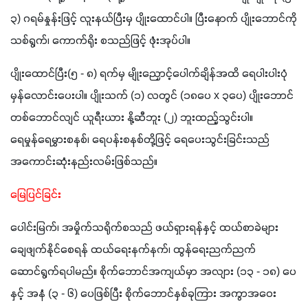
၃) ဂရမ်နှုန်းဖြင့် လူးနယ်ပြီးမှ ပျိုးထောင်ပါ။ ပြီးနောက် ပျိုးဘောင်ကို 
သစ်ရွက်၊ ကောက်ရိုး စသည်ဖြင့် ဖုံးအုပ်ပါ။
ပျိုးထောင်ပြီး(၅ - ၈) ရက်မှ မျိုးညှောင့်ပေါက်ချိန်အထိ ရေပါးပါးပုံ
မှန်လောင်းပေးပါ။ ပျိုးသက် (၁) လတွင် (၁၈ပေ x ၃ပေ) ပျိုးဘောင်
တစ်ဘောင်လျင် ယူရီးယား နို့ဆီဘူး (၂) ဘူးထည့်သွင်းပါ။ 
ရေမှုန်ရေမွှားစနစ်၊ ရေပန်းစနစ်တို့ဖြင့် ရေပေးသွင်းခြင်းသည် 
အကောင်းဆုံးနည်းလမ်းဖြစ်သည်။
မြေပြင်ခြင်း
ပေါင်းမြက်၊ အမှိုက်သရိုက်စသည် ဖယ်ရှားရန်နှင့် ထယ်စာခဲများ
ချေဖျက်နိုင်စေရန် ထယ်ရေးနက်နက်၊ ထွန်ရေးညက်ညက် 
ဆောင်ရွက်ရပါမည်။ စိုက်ဘောင်အကျယ်မှာ အလျား (၁၃ - ၁၈) ပေ 
နှင့် အနံ (၃ - ၆) ပေဖြစ်ပြီး စိုက်ဘောင်နှစ်ခုကြား အကွာအဝေး