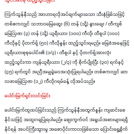
သွင်းအားစု ထည့်သွင်းခြင်း
ကြက်သွန်နီသည် အာဟာရလိုအပ်ချက်များသော သီးနှံဖြစ်သဖြင့် 
တစ်ဧကလျှင် သဘာဝမြေဆွေး (၆) တန် (သို့) နွားချေး / တီကျစ်
မြေဩဇာ (၃) တန် (သို့) ယူရီးယား (၁၀၀) ကီလို၊ တီစူပါ (၁၀၀) 
ကီလိုနှင့် ပိုတက်ရှ် (၅၀) ကီလိုနှုန်း ထည့်သွင်းရမည်။ မြေခံအနေဖြင့် 
ယူရီးယားစုစုပေါင်း၏ (၁/၃) ၊ တီစူပါ နှင့် ပိုတက်ရှ်အားလုံး 
ထည့်သွင်းကာ ကျန်ယူရီးယား (၂/၃) ကို စိုက်ပျိုးပြီး (၃၀) ရက်နှင့် 
(၄၅) ရက်တွင် အညီအမျှခွဲဝေအသုံးပြုရပါမည်။ တစ်ဧကလျှင် ဆာ
လဖာမြေဩဇာ (၁၂) ကီလိုဂရမ်ခန့် လိုအပ်သည်။
ပေါင်းမြက်ရှင်းလင်းခြင်း 
ပေါင်းမြက်ထူထပ်ခြင်းသည် ကြက်သွန်နီအထွက်နှုန်း ကျဆင်းစေ
နိုင်သဖြင့် အထူးဂရုပြုရပါမည်။ ဈေးကွက်ဝင် အရွယ်အစားများရရှိ
နိုင်ရန် အပင်ကြီးထွားမှု အစောပိုင်းကာလဖြစ်သော ပြောင်းရွှေ့စိုက်