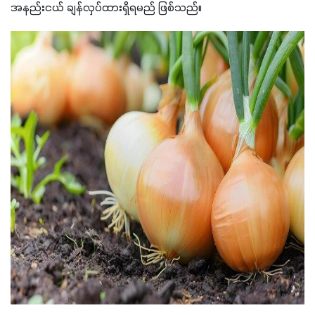
အနည်းငယ် ချန်လှပ်ထားရှိရမည် ဖြစ်သည်။ 