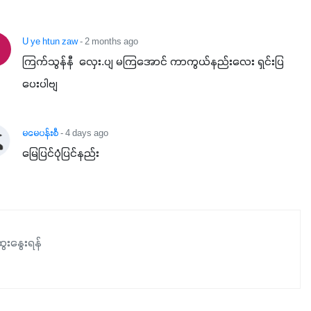
ပါဖက်(perfect)မယ့် စမတ်သီးစုံနော် အရွေးမမှားတာသေချာပြီ
မလို့ အတွေးမများဘဲ သီးနှံတိုင်းကြီးထွားအောင် ဖန်းလင့်ရဲ့ #စ
U ye htun zaw
- 2 months ago
မတ်သီးစုံကို သုံးကြပါစို့....
ကြက်သွန်နီ  လှေး.ပျ မကြအောင် ကာကွယ်နည်းလေး ရှင်းပြ
ပေးပါဗျ
မမေပန်းစီ
- 4 days ago
မြေပြင်ပုံပြင်နည်း
ေးနွေးရန်