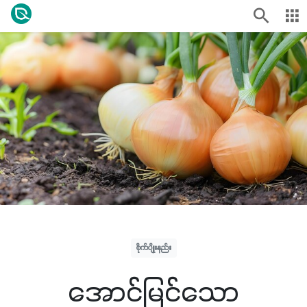
စိုက်ပျိုးနည်း
အောင်မြင်သော