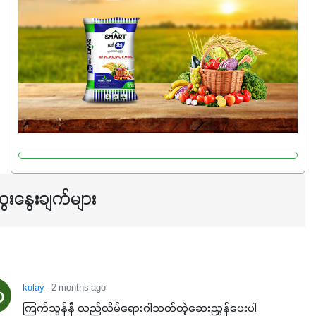
မှုကို အားပေးကာ သီးနှံပင်များ၏အရွက်များစိမ်းလန်းသန်စွမ်း
ပြီး အစာချက်လုပ်မှုအားကောင်းစေပါတယ်။ အပင်၏ပင်ပိုင်း
ကြီးထွားမှုကို တိုးမြင့်စေကာ အပင်သန်၍ အကြီးမြန်စေပါတယ်။
သင့်တော်တဲ့ Phosphorus 7%ပါဝင်မှုကြောင့် အပင်ရဲ့ အမြစ်
ဖွဲ့စည်းတည်ဆောက်မှုကို ပို၍သန်မာလာအောင် အားပေးပါ
တယ်။ ဒါ့အပြင် ပန်းပွင့်ခြင်း၊အသီးသီးခြင်း၊အစေ့တည်ခြင်း
လုပ်ငန်းစဉ်များကိုလည်း အားပေးပါတယ်။ လုံလောက်တဲ့
Potassium 8%က အပင်ရဲ့ ရောဂါဒဏ်၊ရာသီဥတုဒဏ်ခံနိုင်ရည်
ရှိမှုကို မြင့်တက်စေပြီး အသီးအရည်အသွေး၊ အရွယ်အစားနဲ့
အရသာ ပိုမိုကောင်းမွန်စေဖို့အတွက် လိုအပ်တဲ့အာဟာရဓာတ်
ေးနွေးချက်များ
ဖြစ်ပါတယ်။ ဟူးမစ်အက်စစ်ပါဝင်ပေါင်းစပ်ထားတဲ့အတွက်
အာဟာရဓာတ်စုပ်ယူမှုကောင်းမွန်လာခြင်း၊မြေဆီလွှာဖွဲ့စည်းပုံ
နှင့်ရေထိန်းနိုင်စွမ်းအားကောင်းလာခြင်းအပါအဝင်
အကျိုးကျေးဇူးများစွာကိုရရှိစေမှာဖြစ်ပါတယ်။ စပါးအပါအဝင်
နှံစားသီးနှံများ၊ပဲအမျိုးမျိုး၊ဟင်းသီးဟင်းရွက်နဲ့ ဥယျာဉ်ခြံသီးနှံ
kolay
- 2 months ago
အားလုံးမှာ အသုံးပြုနိုင်တယ်ဆိုတော့ တစ်မျိုးတည်းနဲ့ အားလုံး
ကြက်သွန်နီ လည်လိမ်ရေားဂါသတ်တဲ့ဆေးညွှန်ပေးပါ