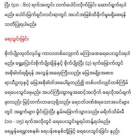
ပြီး (၄၀ - ၆၀) ရက်အတွင်း လက်ပေါင်းလိုက်ခြင်း ဆောင်ရွက်ရပါ
မည်။ ပေါင်းမြက်ရှင်းလင်းရာတွင် အပင်အမြစ်ထိခိုက်မှုမရှိစေရန် 
သတိပြုရပါမည်။ 
ရေသွင်းခြင်း
စိုက်ပျိုးထုတ်လုပ်မှု ကာလတစ်လျှောက် မကြာခဏရေပေးသွင်းရပါ
မည်။ ရွှေ့ပြောင်းစိုက်ပျိုးချိန်နှင့် စိုက်ပျိုးပြီး (၃) ရက်မြောက်တွင် 
အစိုဓါတ်ရရှိရန် အလွန်အရေးကြီးသည်။ မြေအမျိုးအစား၊ 
ရာသီဥတုနှင့် မြေအစိုဓါတ်အပေါ်မူတည်၍ တစ်ပတ်လျှင်တစ်ကြိမ် 
ရေပေးသွင်းရမည်။ အပင်ကြီးထွားမှုအဆင့်အလိုက် ရေလိုအပ်ချက်
မှာလည်း မြင့်တက်လာလေ့ရှိသည်။ ရေငတ်ဒဏ်ခံရသောအပင်များ
တွင် အရွက်များ မှိုင်းပြာပြီး နွမ်းခြောက်သွားသည်။ မရိတ်သိမ်းမီ 
(၁၀ - ၁၅) ရက်အလိုတွင် ရေပေးသွင်းမှုရပ်တန့်ရပါမည်။ 
ရေမှုန်ရေမွှားစနစ်၊ ရေပန်းစနစ်တို့ဖြင့် ရေပေးသွင်းခြင်း နည်း