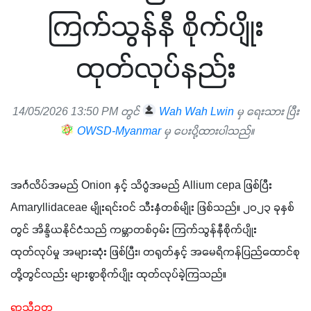
ကြက်သွန်နီ စိုက်ပျိုး
ထုတ်လုပ်နည်း
14/05/2026 13:50 PM တွင်
Wah Wah Lwin
မှ ရေးသား ပြီး
OWSD-Myanmar
မှ ပေးပို့ထားပါသည်။
အင်္ဂလိပ်အမည် Onion နှင့် သိပ္ပံအမည် Allium cepa ဖြစ်ပြီး 
Amaryllidaceae မျိုးရင်းဝင် သီးနှံတစ်မျိုး ဖြစ်သည်။ ၂၀၂၃ ခုနှစ်
တွင် အိန္ဒိယနိုင်ငံသည် ကမ္ဘာတစ်ဝှမ်း ကြက်သွန်နီစိုက်ပျိုး
ထုတ်လုပ်မှု အများဆုံး ဖြစ်ပြီး၊ တရုတ်နှင့် အမေရိကန်ပြည်ထောင်စု
တို့တွင်လည်း များစွာစိုက်ပျိုး ထုတ်လုပ်ခဲ့ကြသည်။
ရာသီဥတု