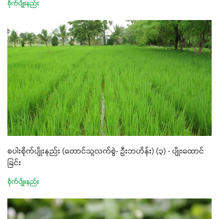
စိုက်ပျိုးနည်း
စပါးစိုက်ပျိုးနည်း (တောင်သူလက်စွဲ- ဦးဘဟိန်း) (၃) - ပျိုးထောင်
ခြင်း
စိုက်ပျိုးနည်း