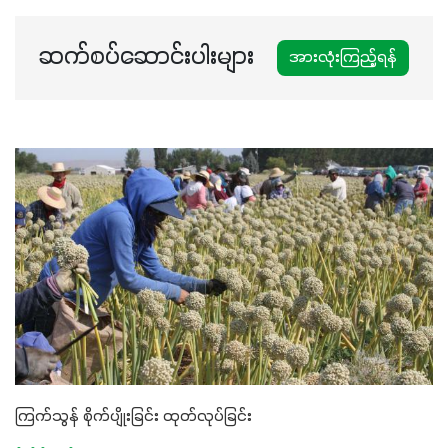
ဆက်စပ်ဆောင်းပါးများ
အားလုံးကြည့်ရန်
ကြက်သွန် စိုက်ပျိုးခြင်း ထုတ်လုပ်ခြင်း