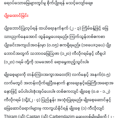
ရေဝပ်သောမြေများတွင်မူ စိုက်ပျိုးရန် မသင့်လျော်ချေ။
ပျိုးထောင်ခြင်း
ပျိုးဘောင်ပြုလုပ်ရန် ထယ်ရေးနက်နက် (၂ - ၃) ကြိမ်ခန့်ဖြင့် မြေ
သားညက်နေအောင် ထွန်မွှေပေးရမည်။ ကြက်သွန်တစ်ဧကစာ 
ပျိုးခင်းအကျယ်အဝန်းမှာ (၀.၀၅) ဧကရှိရမည်။ (၁၈ပေx၃ပေ) ပျိုး
ဘောင်အတွက် သဘာဝမြေဩဇာ (၁၂၀) ကီလိုဂရမ်နှင့် တီစူပါ 
(၁၂၀) ဂရမ် တို့ကို သမအောင် ရောမွှေထည့်သွင်းပါ။ 
မျိုးစေ့များကို တန်းကြားအကွာအဝေး(၆) လက်မနှင့် အနက်(၀.၅) 
လက်မတွင် အတန်းလိုက်ချပြီးနောက် နွားချေးနှင့်မြေကြီးအရောအ
နှောဖြင့် ခပ်ပါးပါးဖုံးအုပ်ပေးပါ။ တစ်ဧကလျင် မျိုးစေ့ (၀.၈ - ၁.၂) 
ကီလိုဂရမ် (သို့)(၂ - ၄) ပြည်နှုန်း အသုံးပြုရမည်။ မျိုးစေ့ဆောင်နှင့် 
မြေဆောင်ရောဂါများမှ ကာကွယ်နိုင်ရန် မျိုးစေ့ (၁) ကီလိုလျင် 
Thiram (သို့) Captan (သို့) Carbendazim ဆေးတစ်မျိုးမျိုးကို (၂ - 