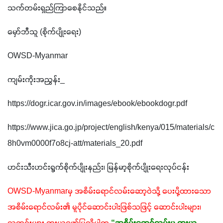
သက်တမ်းရှည်ကြာစေနိုင်သည်။ 
မှော်ဘီသူ (စိုက်ပျိုးရေး)
OWSD-Myanmar
ကျမ်းကိုးအညွှန်း_
https://dogr.icar.gov.in/images/ebook/ebookdogr.pdf
https://www.jica.go.jp/project/english/kenya/015/materials/c
8h0vm0000f7o8cj-att/materials_20.pdf
ဟင်းသီးဟင်းရွက်စိုက်ပျိုးနည်း၊ မြန်မာ့စိုက်ပျိုးရေးလုပ်ငန်း
OWSD-Myanmarမှ အစိမ်းရောင်လမ်းဆော့ဝဲသို့ ပေးပို့ထားသော 
အစိမ်းရောင်လမ်း၏ မူပိုင်ဆောင်းပါးဖြစ်သဖြင့် ဆောင်းပါးများ၊ 