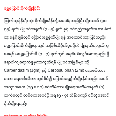
ရွှေ့ပြောင်းစိုက်ပျိုးခြင်း
ကြက်သွန်နီမျိုးကွဲ၊ စိုက်ပျိုးချိန်တို့အပေါ်မူတည်ပြီး ပျိုးသက် (၃၀ - 
၅၅) ရက်၊ ပျိုးပင်အရွက် (၃ - ၅) ရွက် နှင့် ပင်စည်အရွယ်အစား ခဲတံ
လုံးခန့်ရှိချိန်တွင် ပြောင်းရွှေ့စိုက်ပျိုးရန် အကောင်းဆုံးဖြစ်သည်။ 
ရွှေ့ပြောင်းစိုက်ပျိုးရာတွင် အမြစ်ထိခိုက်မှုမရှိဘဲ ပျိုးနှုတ်ရလွယ်ကူ
စေရန် မရွှေ့ပြောင်းမီ (၃ - ၄) ရက်တွင် ရေပါးပါးသွင်းပေးရမည်။ မှို
ရောဂါကျရောက်မှုမှကာကွယ်ရန် ပျိုးပင်အမြစ်များကို 
Carbendazim (1gm) နှင့် Carbosulphan (2ml) ‌ရောစပ်ထား
သော ရေတစ်လီတာတွင်စိမ်၍ ပြောင်းရွှေ့စိုက်ပျိုးနိုင်သည်။ အပင်
အကွာအဝေး (၁၅ x ၁၀) စင်တီမီတာ၊ မျိုးစေ့အတိမ်အနက် (၁) 
လက်မတွင် တစ်ဧကအပင်ဦးရေ (၅ - ၇) သိန်းကျော် ဝင်ဆံ့အောင် 
စိုက်ပျိုးရမည်။ 