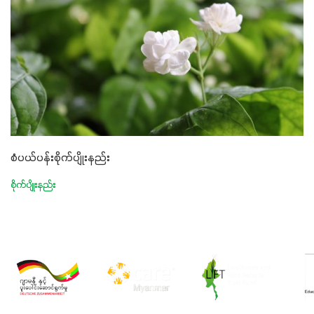
စံပယ်ပန်းစိုက်ပျိုးနည်း
စိုက်ပျိုးနည်း