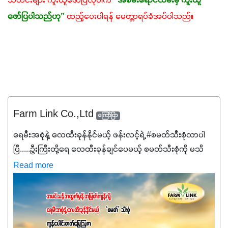
သတင်းများ ကူးယူဖော်ပြလိုပါက
“အစိမ်းရောင်လမ်းမှ ကူးယူ
ဖော်ပြပါသည်ဟု”
ထည့်ပေးပါရန် မေတ္တာရပ်ခံအပ်ပါသည်။
Farm Link Co.,Ltd
ကြော်ငြာ
ရေမီးအစုံနဲ့ လေထီးခုန်နိုင်မယ့် ဖန်းလင့်ရဲ့ #စမတ်သီးစုံလာပါ
ပြီ.....ဦးကြီးတို့ရေ ‌လေထီးခုန်ချင်ပေမယ့် စမတ်သီးစုံကို မသိ
သေးရင်တော့ ဒီစာလေးကို ဆက်ဖတ်‌ပေးပါ #စမတ်သီးစုံဆိုတာ
Read more
အပင်တိုင်းအတွက် အဓိကအာဟာရNPK (19:7:8)နဲ့ #ဟူးမစ်
အက်စစ်တို့ အချိုးကျ ပေါင်းစပ်ထားတဲ့ ကွန်ပေါင်း
ဓာတ်မြေဩဇာဖြစ်ပါတယ်။ အဓိကအကျိုးကျေးဇူးတွေအနေနဲ့
ကတော့ နိုက်ထရိုဂျင် 19%ပါဝင်တဲ့အတွက် ကလိုရိုဖီးလ်ဖွဲ့စည်း