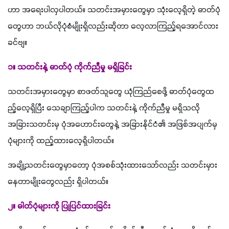
ဟာ အရေးပါလှပါတယ်။ သတင်းအမှားတွေမှာ သုံးလေ့ရှိတဲ့ ဓာတ်ပုံ
တွေဟာ ဘယ်လိုပုံစံမျိုးရှိလည်းဆိုတာ လေ့လာကြည့်ရအောင်လား 
ခင်ဗျ။
၁။ သတင်းနဲ့ ဓာတ်ပုံ ကိုက်ညီမှု မရှိခြင်း
သတင်းအမှားတွေမှာ စာဖတ်သူတွေ ယုံကြည်စေဖို့ ဓာတ်ပုံတွေထ
ည့်လေ့ရှိပြီး သေချာကြည့်ပါက သတင်းနဲ့ ကိုက်ညီမှု မရှိသလို 
အခြားသတင်းမှ ပုံအဟောင်းတွေနဲ့ အခြားနိုင်ငံ၏ အဖြစ်အပျက်မှ 
ပုံများကို ထည့်ထားလေ့ရှိပါတယ်။
အချို့သတင်းတွေမှာတော့ ပုံအစစ်သုံးထားသော်လည်း သတင်းမှား
နေတာမျိုးတွေလည်း ရှိပါတယ်။
၂။ ဓါတ်ပုံများကို ပြုပြင်ထားခြင်း