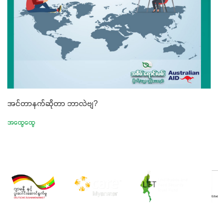
အင်တာနက်ဆိုတာ ဘာလဲဗျ?
အထွေထွေ