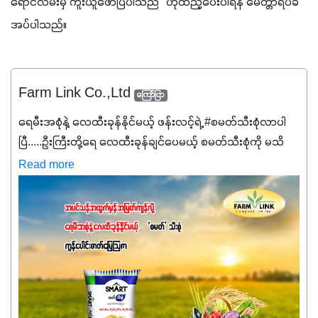
ရောင်လမ်းမှ ကူးယူဖော်ပြပါသည်" ဟုထည့်ပေးပါရန် မေတ္တာရပ်ခံ
အပ်ပါသည်။
Farm Link Co.,Ltd
ကြော်ငြာ
ရေမီးအစုံနဲ့ လေထီးခုန်နိုင်မယ့် ဖန်းလင့်ရဲ့ #စမတ်သီးစုံလာပါ
ပြီ.....ဦးကြီးတို့ရေ ‌လေထီးခုန်ချင်ပေမယ့် စမတ်သီးစုံကို မသိ
သေးရင်တော့ ဒီစာလေးကို ဆက်ဖတ်‌ပေးပါ #စမတ်သီးစုံဆိုတာ
Read more
အပင်တိုင်းအတွက် အဓိကအာဟာရNPK (19:7:8)နဲ့ #ဟူးမစ်
အက်စစ်တို့ အချိုးကျ ပေါင်းစပ်ထားတဲ့ ကွန်ပေါင်း
ဓာတ်မြေဩဇာဖြစ်ပါတယ်။ အဓိကအကျိုးကျေးဇူးတွေအနေနဲ့
ကတော့ နိုက်ထရိုဂျင် 19%ပါဝင်တဲ့အတွက် ကလိုရိုဖီးလ်ဖွဲ့စည်း
မှုကို အားပေးကာ သီးနှံပင်များ၏အရွက်များစိမ်းလန်းသန်စွမ်း
ပြီး အစာချက်လုပ်မှုအားကောင်းစေပါတယ်။ အပင်၏ပင်ပိုင်း
ကြီးထွားမှုကို တိုးမြင့်စေကာ အပင်သန်၍ အကြီးမြန်စေပါတယ်။