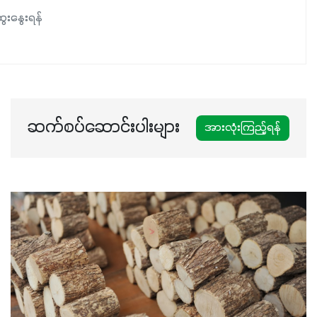
ေးနွေးရန်
ဆက်စပ်ဆောင်းပါးများ
အားလုံးကြည့်ရန်