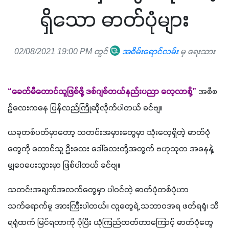
ရှိသော ဓာတ်ပုံများ
02/08/2021 19:00 PM တွင်
အစိမ်းရောင်လမ်း
မှ ရေးသား
“ခေတ်မီတောင်သူဖြစ်ဖို့ ဒစ်ဂျစ်တယ်နည်းပညာ လေ့လာစို့”
 အစီစ
ဥ်လေးကနေ ပြန်လည်ကြိုဆိုလိုက်ပါတယ် ခင်ဗျ။
ယခုတစ်ပတ်မှာတော့ သတင်းအမှားတွေမှာ သုံးလေ့ရှိတဲ့ ဓာတ်ပုံ
တွေကို တောင်သူ ဦးလေး ဒေါ်လေးတို့အတွက် ဗဟုသုတ အနေနဲ့
မျှဝေပေးသွားမှာ ဖြစ်ပါတယ် ခင်ဗျ။
သတင်းအချက်အလက်တွေမှာ ပါဝင်တဲ့ ဓာတ်ပုံတစ်ပုံဟာ 
သက်ရောက်မှု အားကြီးပါတယ်။ လူတွေရဲ့ သဘာဝအရ ဖတ်ရရုံ၊ သိ
ရရုံထက် မြင်ရတာကို ပိုပြီး ယုံကြည်တတ်တာကြောင့် ဓာတ်ပုံတွေ