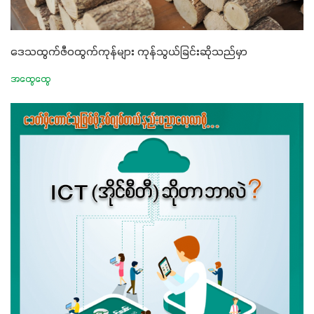
ဒေသထွက်ဇီဝထွက်ကုန်များ ကုန်သွယ်ခြင်းဆိုသည်မှာ
အထွေထွေ