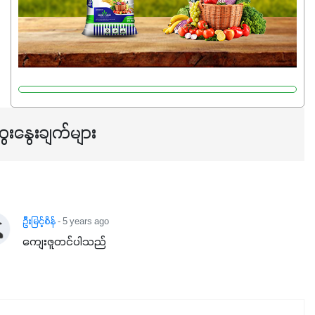
သင့်တော်တဲ့ Phosphorus 7%ပါဝင်မှုကြောင့် အပင်ရဲ့ အမြစ်
ဖွဲ့စည်းတည်ဆောက်မှုကို ပို၍သန်မာလာအောင် အားပေးပါ
တယ်။ ဒါ့အပြင် ပန်းပွင့်ခြင်း၊အသီးသီးခြင်း၊အစေ့တည်ခြင်း
လုပ်ငန်းစဉ်များကိုလည်း အားပေးပါတယ်။ လုံလောက်တဲ့
Potassium 8%က အပင်ရဲ့ ရောဂါဒဏ်၊ရာသီဥတုဒဏ်ခံနိုင်ရည်
ရှိမှုကို မြင့်တက်စေပြီး အသီးအရည်အသွေး၊ အရွယ်အစားနဲ့
အရသာ ပိုမိုကောင်းမွန်စေဖို့အတွက် လိုအပ်တဲ့အာဟာရဓာတ်
ေးနွေးချက်များ
ဖြစ်ပါတယ်။ ဟူးမစ်အက်စစ်ပါဝင်ပေါင်းစပ်ထားတဲ့အတွက်
အာဟာရဓာတ်စုပ်ယူမှုကောင်းမွန်လာခြင်း၊မြေဆီလွှာဖွဲ့စည်းပုံ
နှင့်ရေထိန်းနိုင်စွမ်းအားကောင်းလာခြင်းအပါအဝင်
အကျိုးကျေးဇူးများစွာကိုရရှိစေမှာဖြစ်ပါတယ်။ စပါးအပါအဝင်
နှံစားသီးနှံများ၊ပဲအမျိုးမျိုး၊ဟင်းသီးဟင်းရွက်နဲ့ ဥယျာဉ်ခြံသီးနှံ
ဦးမြင့်စိန်
- 5 years ago
အားလုံးမှာ အသုံးပြုနိုင်တယ်ဆိုတော့ တစ်မျိုးတည်းနဲ့ အားလုံး
ကျေးဇူတင်ပါသည်
ပါဖက်(perfect)မယ့် စမတ်သီးစုံနော် အရွေးမမှားတာသေချာပြီ
မလို့ အတွေးမများဘဲ သီးနှံတိုင်းကြီးထွားအောင် ဖန်းလင့်ရဲ့ #စ
မတ်သီးစုံကို သုံးကြပါစို့....