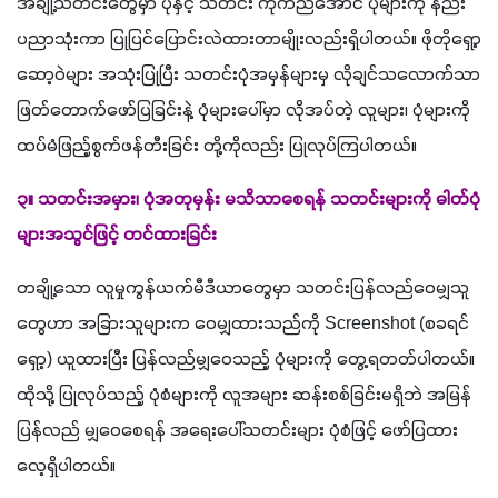
အချို့သတင်းတွေမှာ ပုံနှင့် သတင်း ကိုက်ညီအောင် ပုံများကို နည်း
ပညာသုံးကာ ပြုပြင်ပြောင်းလဲထားတာမျိုးလည်းရှိပါတယ်။ ဖိုတိုရှေ့ာ
ဆော့ဝဲများ အသုံးပြုပြီး သတင်းပုံအမှန်များမှ လိုချင်သလောက်သာ 
ဖြတ်တောက်ဖော်ပြခြင်းနဲ့ ပုံများပေါ်မှာ လိုအပ်တဲ့ လူများ၊ ပုံများကို 
ထပ်မံဖြည့်စွက်ဖန်တီးခြင်း တို့ကိုလည်း ပြုလုပ်ကြပါတယ်။
၃။ သတင်းအမှား၊ ပုံအတုမှန်း မသိသာစေရန် သတင်းများကို ဓါတ်ပုံ
များအသွင်ဖြင့် တင်ထားခြင်း
တချို့သော လူမှုကွန်ယက်မီဒီယာတွေမှာ သတင်းပြန်လည်ဝေမျှသူ
တွေဟာ အခြားသူများက ဝေမျှထားသည်ကို Screenshot (စခရင်
ရှော့) ယူထားပြီး ပြန်လည်မျှဝေသည့် ပုံများကို တွေ့ရတတ်ပါတယ်။ 
ထိုသို့ ပြုလုပ်သည့် ပုံစံများကို လူအများ ဆန်းစစ်ခြင်းမရှိဘဲ အမြန်
ပြန်လည် မျှဝေစေရန် အရေးပေါ်သတင်းများ ပုံစံဖြင့် ဖော်ပြထား
လေ့ရှိပါတယ်။ 