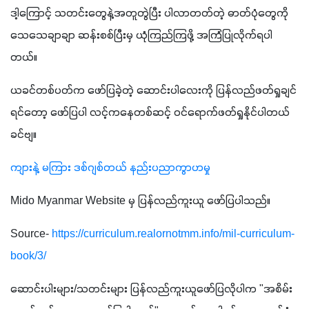
ဒါ့ကြောင့် သတင်းတွေနဲ့အတူတွဲပြီး ပါလာတတ်တဲ့ ဓာတ်ပုံတွေကို 
သေသေချာချာ ဆန်းစစ်ပြီးမှ ယုံကြည်ကြဖို့ အကြံပြုလိုက်ရပါ
တယ်။
ယခင်တစ်ပတ်က ဖော်ပြခဲ့တဲ့ ဆောင်းပါလေးကို ပြန်လည်ဖတ်ရှုချင်
ရင်တော့ ဖော်ပြပါ လင့်ကနေတစ်ဆင့် ဝင်ရောက်ဖတ်ရှုနိုင်ပါတယ် 
ခင်ဗျ။
ကျားနဲ့ မကြား ဒစ်ဂျစ်တယ် နည်းပညာကွာဟမှု
Mido Myanmar Website မှ ပြန်လည်ကူးယူ ဖော်ပြပါသည်။
Source- 
https://curriculum.realornotmm.info/mil-curriculum-
book/3/
ဆောင်းပါးများ/သတင်းများ ပြန်လည်ကူးယူဖော်ပြလိုပါက "အစိမ်း