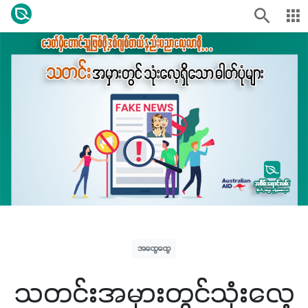
အထွေထွေ
သတင်းအမှားတွင်သုံးလေ့