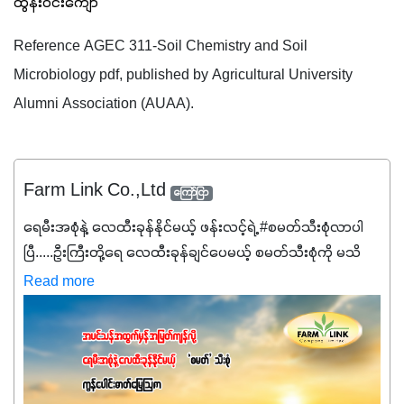
ထွန်းဝင်းကျော်
Reference AGEC 311-Soil Chemistry and Soil 
Microbiology pdf, published by Agricultural University 
Alumni Association (AUAA).
Farm Link Co.,Ltd
ကြော်ငြာ
ရေမီးအစုံနဲ့ လေထီးခုန်နိုင်မယ့် ဖန်းလင့်ရဲ့ #စမတ်သီးစုံလာပါ
ပြီ.....ဦးကြီးတို့ရေ ‌လေထီးခုန်ချင်ပေမယ့် စမတ်သီးစုံကို မသိ
သေးရင်တော့ ဒီစာလေးကို ဆက်ဖတ်‌ပေးပါ #စမတ်သီးစုံဆိုတာ
Read more
အပင်တိုင်းအတွက် အဓိကအာဟာရNPK (19:7:8)နဲ့ #ဟူးမစ်
အက်စစ်တို့ အချိုးကျ ပေါင်းစပ်ထားတဲ့ ကွန်ပေါင်း
ဓာတ်မြေဩဇာဖြစ်ပါတယ်။ အဓိကအကျိုးကျေးဇူးတွေအနေနဲ့
ကတော့ နိုက်ထရိုဂျင် 19%ပါဝင်တဲ့အတွက် ကလိုရိုဖီးလ်ဖွဲ့စည်း