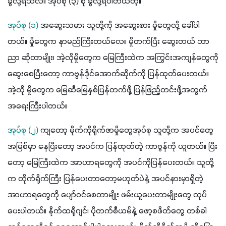
ခွဲလို့ရသလဲ။ အုပ်စု 
(
၃
) 
စု ခွဲလို့ရပါတယ်တဲ့။
အုပ်စု 
(
၁
) 
အဆွေးသမား သူတို့ကို အဆွေးစား မှိုတွေလို့ ခေါ်ပါ
တယ်။ မှိုတွေက နာမည်ကြီးတယ်လေ။ မှိုတက်ပြီး ဆွေးတယ် ဘာ
ညာ ဆိုတာမျိုး၊ အဲ့လိုမှိုတွေက မြေကြီးထဲက အကြွင်းအကျန်တွေကို 
ဆွေးစေပြီးတော့ ကာဗွန်ဒိုင်အောက်ဆိုက်ကို ပြန်ထုတ်ပေးတယ်။ 
အဲ့လို မှိုတွေက မြေဆီမြေနှစ်ပြန်တက်ဖို့ ပြန်ဖြည့်တင်းဖို့အတွက် 
အရေးကြီးပါတယ်။ 
အုပ်စု 
(
၂
) 
ကျတော့ မိုက်ကိုရိုက်ဇာမှိုတွေအုပ်စု သူတို့က အပင်တွေ 
အမြစ်မှာ နေပြီးတော့ အပင်က ပြန်ထုတ်တဲ့ ကာဗွန်ကို ယူတယ်။ ပြီး
တော့ မြေကြီးထဲက အာဟာရတွေကို အပင်ကိုပြန်ပေးတယ်။ သူတို့
က တိုက်ရိုက်ကြီး ပြန်ပေးတာတော့မဟုတ်ပဲနဲ့ အပင်နားမှာရှိတဲ့ 
အာဟာရတွေကို ပျော်ဝင်စေတာမျိုး ဖမ်းယူပေးတာမျိုးတွေ လုပ်
ပေးပါတယ်။ နိုက်ထရိုဂျင်၊ ပိုတက်စီယမ်နဲ့ ဖော့စဖိတ်တွေ တစ်ခါ