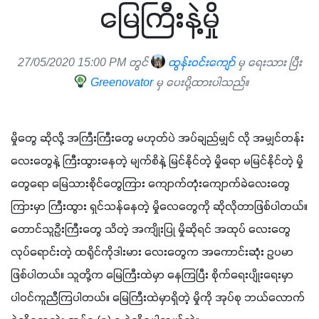
မြေကြီးနဲ့မှို
27/05/2020 15:00 PM တွင်
ထွန်းဝင်းကျော်
မှ ရေးသား ပြီး
Greenovator
မှ ပေးပို့ထားပါသည်။
မှိုတွေ ဆိုလို့ အကြီးကြီးတွေ မဟုတ်ပဲ အပ်ချည်မျှင် လို အမျှင်တန်း
လေးတွေနဲ့ ကြီးထွားနေတဲ့ မျက်စိနဲ့ မြင်နိုင်တဲ့ မှိုရော မမြင်နိုင်တဲ့ မှို
တွေရော မြေသားစိုင်တွေကြား ကျောက်တုံးကျောက်ခဲလေးတွေ
ကြားမှာ ကြီးထွား ရှင်သန်နေတဲ့ မှိုလေတွေကို ဆိုလိုတာဖြစ်ပါတယ်။ 
တောင်သူဦးကြီးတွေ သိတဲ့ အကျိုးပြု မှိုဆိုရင် အထုပ် လေးတွေ 
လုပ်ရောင်းတဲ့ ထရိုင်ကိုဒါးမား လေးတွေက အကောင်းဆုံး ဥပမာ
ဖြစ်ပါတယ်။ သူတို့က မြေကြီးထဲမှာ နေကြပြီး စိုက်ရေးပျိုးရေးမှာ 
ပါဝင်ကူညီကြပါတယ်။ မြေကြီးထဲမှာရှိတဲ့ မှိုကို အုပ်စု ဘယ်လောက်