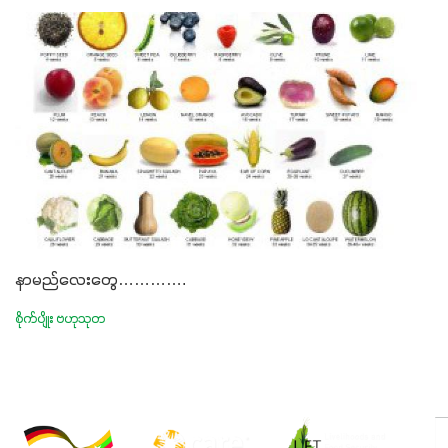
နာမည်လေးတွေ………….
စိုက်ပျိုး ဗဟုသုတ