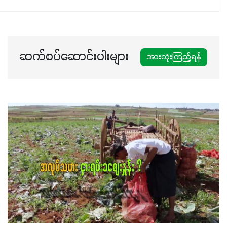
ပါဖက်(perfect)မယ့် စမတ်သီးစုံနော် အရွေးမမှားတာသေချာပြီ
မလို့ အတွေးမများဘဲ သီးနှံတိုင်းကြီးထွားအောင် ဖန်းလင့်ရဲ့ #စ
မတ်သီးစုံကို သုံးကြပါစို့....
ဆက်စပ်ဆောင်းပါးများ
အားလုံးကြည့်ရန်