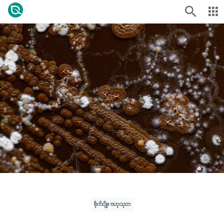
စိုက်ပျိုး ဗဟုသုတ