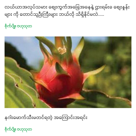
လယ်ယာအလုပ်သမား စျေးကွက်အခြေအနေနဲ့ ဌားရမ်းခ စျေးနှုန်း
များ ကို တောင်သူဉီးကြီးများ ဘယ်လို သိရှိနိုင်မလဲ.....
စိုက်ပျိုး ဗဟုသုတ
နဂါးမောက်သီးမတင်ရတဲ့ အကြောင်းအရင်း
စိုက်ပျိုး ဗဟုသုတ