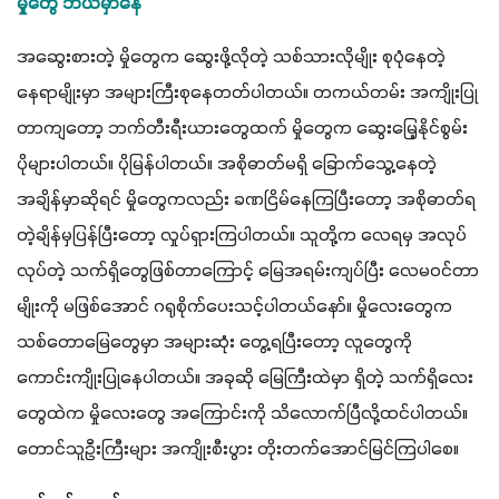
မှိုတွေ ဘယ်မှာနေ
အဆွေးစားတဲ့ မှိုတွေက ဆွေးဖို့လိုတဲ့ သစ်သားလိုမျိုး စုပုံနေတဲ့
နေရာမျိုးမှာ အများကြီးစုနေတတ်ပါတယ်။ တကယ်တမ်း အကျိုးပြု
တာကျတော့ ဘက်တီးရီးယားတွေထက် မှိုတွေက ဆွေးမြေ့နိုင်စွမ်း 
ပိုများပါတယ်။ ပိုမြန်ပါတယ်။ အစိုဓာတ်မရှိ ခြောက်သွေ့နေတဲ့ 
အချိန်မှာဆိုရင် မှိုတွေကလည်း ခဏငြိမ်နေကြပြီးတော့ အစိုဓာတ်ရ
တဲ့ချိန်မှပြန်ပြီးတော့ လှုပ်ရှားကြပါတယ်။ သူတို့က လေရမှ အလုပ်
လုပ်တဲ့ သက်ရှိတွေဖြစ်တာကြောင့် မြေအရမ်းကျပ်ပြီး လေမဝင်တာ
မျိုးကို မဖြစ်အောင် ဂရုစိုက်ပေးသင့်ပါတယ်နော်။ မှိုလေးတွေက 
သစ်တောမြေတွေမှာ အများဆုံး တွေ့ရပြီးတော့ လူတွေကို 
ကောင်းကျိုးပြုနေပါတယ်။ အခုဆို မြေကြီးထဲမှာ ရှိတဲ့ သက်ရှိလေး
တွေထဲက မှိုလေးတွေ အကြောင်းကို သိလောက်ပြီလို့ထင်ပါတယ်။ 
တောင်သူဦးကြီးများ အကျိုးစီးပွား တိုးတက်အောင်မြင်ကြပါစေ။ 