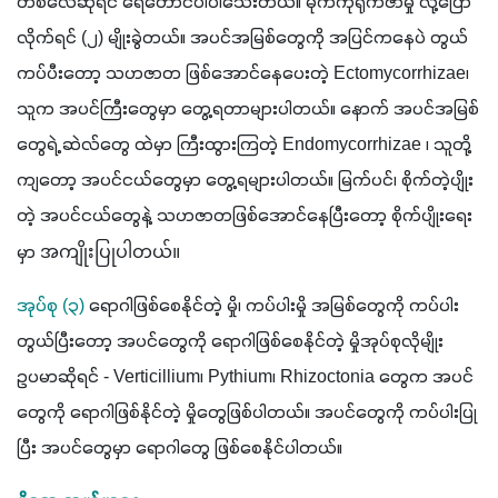
တစ်လေဆိုရင် ရေတောင်ပါပါသေးတယ်။ မိုက်ကိုရိုက်ဇာမှို လို့ပြော
လိုက်ရင် 
(
၂
) 
မျိုးခွဲတယ်။ အပင်အမြစ်တွေကို အပြင်ကနေပဲ တွယ်
ကပ်ပီးတော့ သဟဇာတ ဖြစ်အောင်နေပေးတဲ့ 
Ectomycorrhizae
၊ 
သူက အပင်ကြီးတွေမှာ တွေ့ရတာများပါတယ်။ နောက် အပင်အမြစ်
တွေရဲ့ ဆဲလ်တွေ ထဲမှာ ကြီးထွားကြတဲ့ 
Endomycorrhizae 
၊ သူတို့
ကျတော့ အပင်ငယ်တွေမှာ တွေ့ရများပါတယ်။ မြက်ပင်၊ စိုက်တဲ့ပျိုး
တဲ့ အပင်ငယ်တွေနဲ့ သဟဇာတဖြစ်အောင်နေပြီးတော့ စိုက်ပျိုးရေး
မှာ 
အကျိုးပြုပါတယ်။
အုပ်စု 
(
၃
) 
ရောဂါဖြစ်စေနိုင်တဲ့ မှို၊ ကပ်ပါးမှို အမြစ်တွေကို ကပ်ပါး
တွယ်ပြီးတော့ အပင်တွေကို ရောဂါဖြစ်စေနိုင်တဲ့ မှိုအုပ်စုလိုမျိုး 
ဥပမာဆိုရင် 
- Verticillium
၊ 
Pythium
၊ 
Rhizoctonia 
တွေက အပင်
တွေကို ရောဂါဖြစ်နိုင်တဲ့ မှိုတွေဖြစ်ပါတယ်။ အပင်တွေကို ကပ်ပါးပြု
ပြီး အပင်တွေမှာ ရောဂါတွေ ဖြစ်စေနိုင်ပါတယ်။