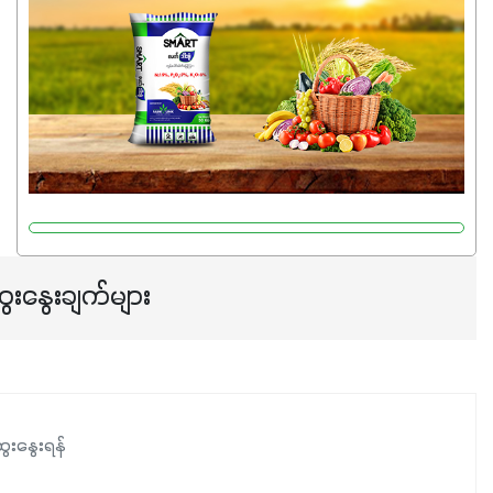
မှုကို အားပေးကာ သီးနှံပင်များ၏အရွက်များစိမ်းလန်းသန်စွမ်း
ပြီး အစာချက်လုပ်မှုအားကောင်းစေပါတယ်။ အပင်၏ပင်ပိုင်း
ကြီးထွားမှုကို တိုးမြင့်စေကာ အပင်သန်၍ အကြီးမြန်စေပါတယ်။
သင့်တော်တဲ့ Phosphorus 7%ပါဝင်မှုကြောင့် အပင်ရဲ့ အမြစ်
ဖွဲ့စည်းတည်ဆောက်မှုကို ပို၍သန်မာလာအောင် အားပေးပါ
တယ်။ ဒါ့အပြင် ပန်းပွင့်ခြင်း၊အသီးသီးခြင်း၊အစေ့တည်ခြင်း
လုပ်ငန်းစဉ်များကိုလည်း အားပေးပါတယ်။ လုံလောက်တဲ့
Potassium 8%က အပင်ရဲ့ ရောဂါဒဏ်၊ရာသီဥတုဒဏ်ခံနိုင်ရည်
ရှိမှုကို မြင့်တက်စေပြီး အသီးအရည်အသွေး၊ အရွယ်အစားနဲ့
အရသာ ပိုမိုကောင်းမွန်စေဖို့အတွက် လိုအပ်တဲ့အာဟာရဓာတ်
ေးနွေးချက်များ
ဖြစ်ပါတယ်။ ဟူးမစ်အက်စစ်ပါဝင်ပေါင်းစပ်ထားတဲ့အတွက်
အာဟာရဓာတ်စုပ်ယူမှုကောင်းမွန်လာခြင်း၊မြေဆီလွှာဖွဲ့စည်းပုံ
နှင့်ရေထိန်းနိုင်စွမ်းအားကောင်းလာခြင်းအပါအဝင်
အကျိုးကျေးဇူးများစွာကိုရရှိစေမှာဖြစ်ပါတယ်။ စပါးအပါအဝင်
နှံစားသီးနှံများ၊ပဲအမျိုးမျိုး၊ဟင်းသီးဟင်းရွက်နဲ့ ဥယျာဉ်ခြံသီးနှံ
ေးနွေးရန်
အားလုံးမှာ အသုံးပြုနိုင်တယ်ဆိုတော့ တစ်မျိုးတည်းနဲ့ အားလုံး