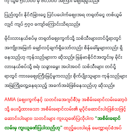
ကို ယွမ် ၅၀,၀၀၀ မှ ၆၀,၀၀၀ အကြား ဈေးရရှိသည်။
ပြည်တွင်း နိုင်ငံခြားငွေ ပြင်ပပေါက်ဈေးအရ တရုတ်ငွေ တစ်ယွမ်
လျှင် ကျပ် ၅၇၀ ကျော်ကြောင်းသိရသည်။
မိုင်းလားနယ်စပ်မှ တရုတ်ဈေးကွက်သို့ သစ်သီးများတင်ပို့ရာတွင် 
အကျိုးအမြတ် မျှော်လင့်ချက်ရှိသော်လည်း စိန်ခေါ်မှုများလည်း ရှိ
နေသည်ဟု ကုန်သည်များက ဆိုသည်။ မြန်မာနိုင်ငံအတွင်းမှ မိုင်း
လားနယ်စပ်သို့ ဖရဲ၊ သခွားမွှေး အပါအဝင် သစ်သီးများ တင်ပို့
ရာတွင် ကားခဈေးကြီးမြင့်မှုကလည်း စိုက်ပျိုးသူများ၊ ကုန်သည်များ 
အမြဲကြုံတွေ့နေရသည့် အခက်အခဲဖြစ်နေသည်ဟု ဆိုသည်။
AMIA (ဈေးကွက်နှင့် သတင်းအေဂျင်စီ)မှ အစိမ်းရောင်လမ်းဆော့ဝဲ
သို့ ပေးပို့ထားသော အစိမ်းရောင်လမ်း၏ မူပိုင်ဆောင်းပါးဖြစ်သဖြင့် 
ဆောင်းပါးများ၊ သတင်းများ ကူးယူဖော်ပြလိုပါက
“အစိမ်းရောင်
လမ်းမှ ကူးယူဖော်ပြပါသည်ဟု”
ထည့်ပေးပါရန် မေတ္တာရပ်ခံအပ်