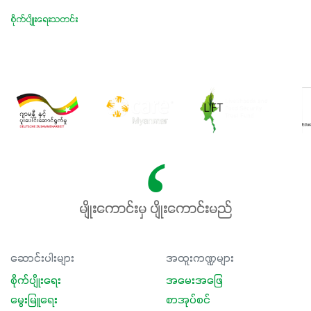
စိုက်ပျိုးရေးသတင်း
မျိုးကောင်းမှ ပျိုးကောင်းမည်
ဆောင်းပါးများ
အထူးကဏ္ဍများ
စိုက်ပျိုးရေး
အမေးအဖြေ
မွေးမြူရေး
စာအုပ်စင်