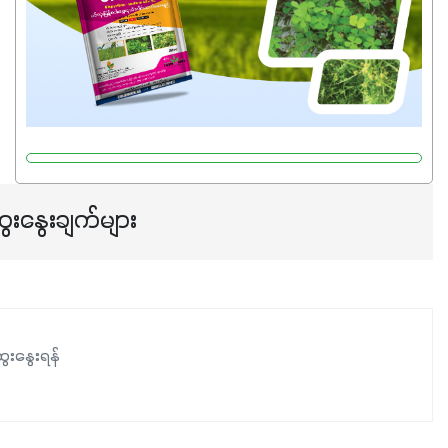
ေးနွေးချက်များ
ေးနွေးရန်