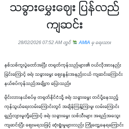
သခွားမွှေးဈေး ပြန်လည်
ကျဆင်း
28/02/2026 07:52 AM တွင်
AMIA
မှ ရေးသား
နှစ်သစ်ကူးပွဲတော်အပြီး တရုတ်ကုန်သည်များ၏ ဝယ်လိုအားနည်း
ခြင်းကြောင့် ဖရဲ၊ သခွားမွှေး ဈေးနှုန်းအနည်းငယ် ကျဆင်းကြောင်း 
နယ်စပ်ကုန်သည်အချို့က ပြောသည်။
မိုင်းလားနယ်စပ်မှ တရုတ်နိုင်ငံသို့ ဖရဲ၊ သခွားမွှေး တင်ပို့နေသည့် 
ကုန်သွယ်ရေးလမ်းကြောင်းတွင် အချိန်ကြန့်ကြာမှု၊ လမ်းကြောင်း
ရှည်လျားမှုတို့ကြောင့် ဖရဲ၊ သခွားမွှေး သစ်သီးများ အရည်အသွေး 
ကျဆင်းပြီး ဈေးမရသဖြင့် ဆုံးရှုံးမှုများလည်း ကြုံတွေ့နေရကြောင်း 