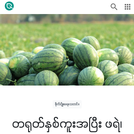
စိုက်ပျိုးရေးသတင်း
တရုတ်နှစ်ကူးအပြီး ဖရဲ၊