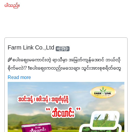
ပါသည်။
Farm Link Co.,Ltd
ကြော်ငြာ
🌾စပါးဈေးမကောင်းတဲ့ ရာသီမှာ အမြတ်ကျန်အောင် ဘယ်လို
စိုက်မလဲ⁉️ ❗စပါးဈေးကလည်းမသေချာ၊ သွင်းအားစုစရိတ်တွေ
ကလည်း တက်နေတဲ့ဒီလိုအချိန်မှာ သွင်းအားစုဖိုးကို လျှော့ချပြီး
Read more
အထွက်နှုန်းကို ထိန်းထားနိုင်မှ ဦးကြီးတို့ အဆင်ပြေမှာနော် ✔️ဒါ
ကြောင့် ကိုယ်သုံးသမျှ ကိုယ့်အတွက်အကျိုးရစေမယ့်
အရည်အသွေးစိတ်ချရတဲ့ သွင်းအားစုပစ္စည်းတွေကိုပဲ ရွေးချယ်
သုံးသင့်ပါတယ်။