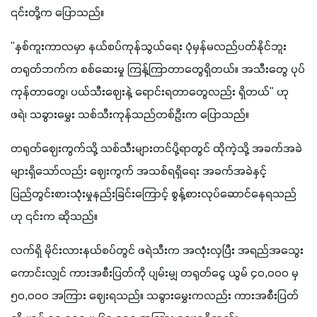
၎င်းတို့က ပြောသည်။
"နှစ်ကူးကာလမှာ နယ်စပ်ကုန်သွယ်ရေး ပုံမှန်မလည်ပတ်နိုင်ဘူး 
တရုတ်ဘက်က စစ်ဆေးမှု ကြန့်ကြာတာတွေရှိတယ်။ အသီးတွေ ပုပ်
ကုန်တာတွေ၊ ပယ်သီးဈေးနဲ့ ရောင်းရတာတွေလည်း ရှိတယ်" ဟု 
ဖရဲ၊ သခွားမွှေး သစ်သီးကုန်သည်တစ်ဦးက ပြောသည်။
တရုတ်ဈေးကွက်သို့ သစ်သီးများတင်ပို့ရာတွင် ထိုကဲ့သို့ အခက်အခဲ
များရှိသော်လည်း ဈေးကွက် အသစ်ရရှိရေး အခက်အခဲနှင့် 
ပြည်တွင်းစားသုံးမှုနည်းခြင်းကြောင့် စွန့်စားလုပ်ဆောင်နေရသည်
ဟု ၎င်းက ဆိုသည်။
လက်ရှိ မိုင်းလားနယ်စပ်တွင် ဖရဲသီးက အလုံးလှပြီး အရည်အသွေး
ကောင်းလျှင် ကားအစီးပြတ်ကို ပျမ်းမျှ တရုတ်ငွေ ယွမ် ၄၀,၀၀၀ မှ 
၅၀,၀၀၀ အကြား ဈေးရသည်။ သခွားမွှေးကလည်း ကားအစီးပြတ်