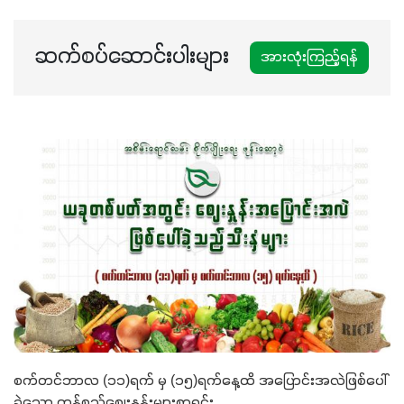
ဆက်စပ်ဆောင်းပါးများ
အားလုံးကြည့်ရန်
စက်တင်ဘာလ (၁၁)ရက် မှ (၁၅)ရက်နေ့ထိ အပြောင်းအလဲဖြစ်ပေါ်
ခဲ့သော ကုန်စည်စျေးနှူန်းများစာရင်း