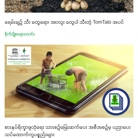
ခရမ်းချဉ် သီး တွေရော၊ အာလူး တွေပါ သီးတဲ့ TomTato အပင်
စိုက်ပျိုးရေးသတင်း
စားနပ်ရိက္ခာဖူလုံရေး သားစဉ်မြေးဆက်ပေး အစီအစဉ်မှ ပညာပေး
သင်ထောက်ကူပစ္စည်းများ