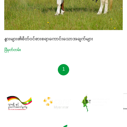
နွားများ၏စိတ်ဝင်စားစရာကောင်းသောအချက်များ
ခြံမှတ်တမ်း
1