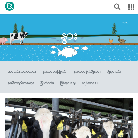
နွား
အခြေခံအာဟာရဗေဒ
နွားကလေးပြုစုခြင်း
နွားစာပင်စိုက်ပျိုးခြင်း
မျိုးပွားခြင်း
နွားနို့အရည်အသွေး
ခြံမှတ်တမ်း
ခြံစီးပွားရေး
ကျန်းမာရေး