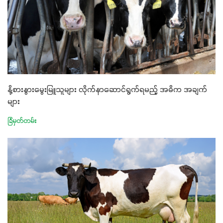
နို့စားနွားမွေးမြူသူများ လိုက်နာဆောင်ရွက်ရမည့် အဓိက အချက်
များ
ခြံမှတ်တမ်း