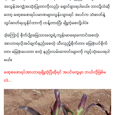
အလွန်အကျွံအသုံးပြုတာကိုလည်း ရှောင်ရှားရပါမယ်။ ဘာလို့လဲဆို
တော့ ဖော့စဖောရပ်ပမာဏများလွန်းသွားရင် အပင်က သံဓာတ်နဲ့
သွပ်ဓာတ်ရယူနိုင်တာကို ဟန့်တားပြီး ချို့တဲ့စေလို့ပါပဲ။  
ဒါ့ကြောင့် စိုက်ပျိုးမြေသားတွေရဲ့ ကျန်းမာရေးကောင်းစေတဲ့၊ 
အာဟာရလိုအပ်ချက်နည်းစေတဲ့ သီးလှည့်စိုက်တာ၊ မြေဖုံးပင်စိုက်
တာ၊ မြေဖုံးပေးတာ စတဲ့ နည်းလမ်းကောင်းများကို ကျင့်သုံးပေးရပါ
မယ်။
ဖော့စဖောရပ်အာဟာရချို့တဲ့ပြီဆိုရင် အပင်တွေမှာ ဘယ်လိုဖြစ်မ
လဲ...