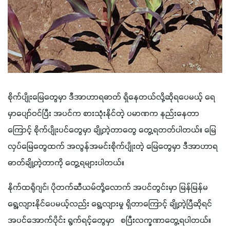
စိုက်ပျိုးမြေတွေမှာ ဒီအာဟာရဓာတ် ရှိနေတယ်လို့ဆိုရပေမယ့် ရေ
မှာပျော်ဝင်ပြီး အပင်က စားသုံးနိုင်တဲ့ ပမာဏက နည်းနေတာ
ကြောင့် စိုက်ပျိုးပင်တွေမှာ ချို့တဲ့တာတွေ တွေ့ရတတ်ပါတယ်။ မြေ
လှပ်မြေတွေထက် အလွန်အမင်းစိုက်ပျိုးတဲ့ မြေတွေမှာ ဒီအာဟာရ
ဓာတ်ချို့တဲ့တာကို တွေ့ရများပါတယ်။
နိုက်ထရိုဂျင်၊ ပိုတက်ဆီယမ်တို့လောက် အပင်တွင်းမှာ မြန်မြန်မ
ရွေ့လျားနိုင်ပေမယ့်လည်း ရွေ့လျားမှု ရှိတာကြောင့် ချို့တဲ့ပြီဆိုရင် 
အပင်အောက်ပိုင်း ရွက်ရင့်တွေမှာ   စပြီးလက္ခဏာတွေ့ရပါတယ်။ 