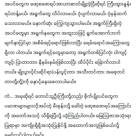
အပင်တွေက ဖော့စဖောရပ်အာဟာဓာတ်ချို့တဲ့ပြီဆိုရင် ကြီးထွားနှုန်း
ရပ်တန့်မယ်၊ အရွက်တွေ လိပ်လာမယ်၊ ပုံပျက်လာမယ်၊ ပုံမှန်ထက် 
သေးလာမယ်။ နောက်ဆုံး ကြွေကျသွားပါမယ်။ အရွက်ကြီးရှိတဲ့
အပင်တွေမှာ အရွက်နုတွေက အထူးသဖြင့် ရွက်အောက်ဘက်
မျက်နှာပြင်မှာ အစိမ်းရင့်ရောင်ဖြစ်လာပြီး ခရမ်းရောင်အကြောတွေ 
ရှိလာ ပါတယ်။ အရွက်ရင့်တွေမှာတော့ အရွက်တစ်ပြင်လုံး ဝါကျင့်
ကျင့်၊ ပြာတာတာ၊ နီနှမ်းနှမ်းဖြစ်လာပြီး ထိပ်ပိုင်း ခြောက်လာပါ
တယ်။ မျိုးပွားပိုင်းဆိုင်ရာ(ပန်းပွင့်တာ၊ အသီးတင်တာ၊ အစေ့တင်
တာတို့တို့)ကို နှောင့်နှေးစေလာပါမယ်။  
ကဲ... အခုဆိုရင် တောင်သူဦးကြီးတို့လည်း စိုက်ပျိုးပင်တွေက 
ပမာဏများများလိုအပ်တဲ့ မီးစုန်းလို့ ခေါ်တဲ့ ဖော့စဖောရပ်အကြောင်း
ကို အတော်အသင့် သိရှိရပြီလို့ ယုံကြည်ပါတယ်။ မြေသြဇာအသုံးရာ
ပြုရာမှာ အကျိုးရှိရှိအသုံးပြုနိုင်ဖို့ အထောက်အကူဖြစ်မယ်လို့ 
မျှော်လင့်ပါတယ်ရှင့်။