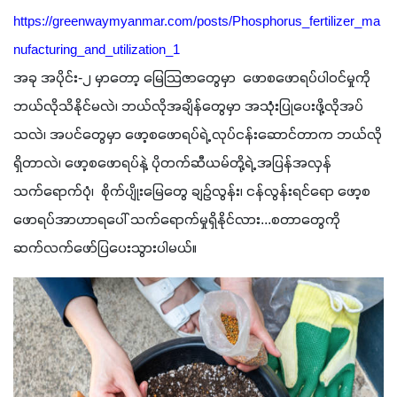
https://greenwaymyanmar.com/posts/Phosphorus_fertilizer_ma
nufacturing_and_utilization_
1
အခု အပိုင်း-၂ မှာတော့ မြေသြဇာတွေမှာ  ဖောစဖောရပ်ပါဝင်မှုကို 
ဘယ်လိုသိနိုင်မလဲ၊ ဘယ်လိုအချိန်တွေမှာ အသုံးပြုပေးဖို့လိုအပ်
သလဲ၊ အပင်တွေမှာ ဖော့စဖောရပ်ရဲ့ လုပ်ငန်းဆောင်တာက ဘယ်လို
ရှိတာလဲ၊ ဖော့စဖောရပ်နဲ့ ပိုတက်ဆီယမ်တို့ရဲ့ အပြန်အလှန်
သက်‌ရောက်ပုံ၊  စိုက်ပျိုးမြေတွေ ချဉ်လွန်း၊ ငန်လွန်းရင်ရော ဖော့စ
ဖောရပ်အာဟာရပေါ် သက်ရောက်မှုရှိနိုင်လား...စတာတွေကို 
ဆက်လက်ဖော်ပြပေးသွားပါမယ်။