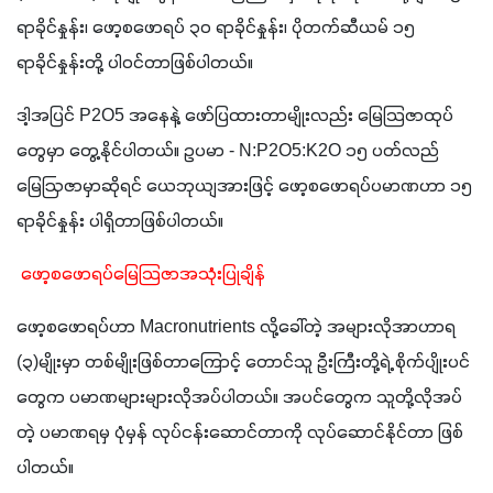
ရာခိုင်နှုန်း၊ ဖော့စဖောရပ် ၃၀ ရာခိုင်နှုန်း၊ ပိုတက်ဆီယမ် ၁၅ 
ရာခိုင်နှုန်းတို့ ပါဝင်တာဖြစ်ပါတယ်။ 
ဒါ့အပြင် P2O5 အနေနဲ့ ဖော်ပြထားတာမျိုးလည်း မြေသြဇာထုပ်
တွေမှာ တွေ့နိုင်ပါတယ်။ ဥပမာ - N:P2O5:K2O ၁၅ ပတ်လည်
မြေဩဇာမှာဆိုရင် ယေဘုယျအားဖြင့် ဖော့စဖောရပ်ပမာဏဟာ ၁၅ 
ရာခိုင်နှုန်း ပါရှိတာဖြစ်ပါတယ်။
ဖော့စဖောရပ်မြေသြဇာအသုံးပြုချိန်
ဖော့စဖောရပ်ဟာ Macronutrients လို့ခေါ်တဲ့ အများလိုအာဟာရ 
(၃)မျိုးမှာ တစ်မျိုးဖြစ်တာကြောင့် တောင်သူ ဦးကြီးတို့ရဲ့ စိုက်ပျိုးပင်
တွေက ပမာဏများများလိုအပ်ပါတယ်။ အပင်တွေက သူတို့လိုအပ်
တဲ့ ပမာဏရမှ ပုံမှန် လုပ်ငန်းဆောင်တာကို လုပ်ဆောင်နိုင်တာ ဖြစ်
ပါတယ်။