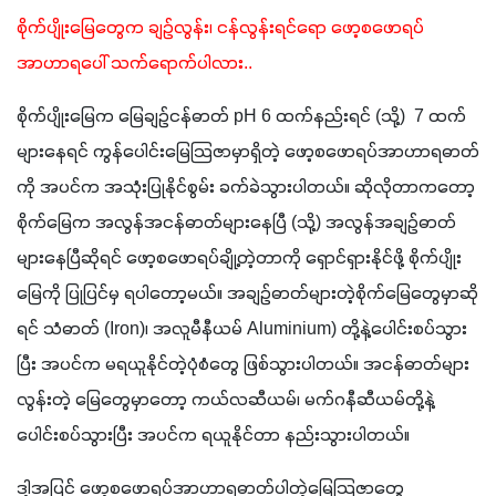
စိုက်ပျိုးမြေတွေက ချဉ်လွန်း၊ ငန်လွန်းရင်ရော ဖော့စဖောရပ်
အာဟာရပေါ် သက်ရောက်ပါလား..
စိုက်ပျိုးမြေက မြေချဉ်ငန်ဓာတ် pH 6 ထက်နည်းရင် (သို့)  7 ထက်
များနေရင် ကွန်ပေါင်းမြေသြဇာမှာရှိတဲ့ ဖော့စဖောရပ်အာဟာရဓာတ်
ကို အပင်က အသုံးပြုနိုင်စွမ်း ခက်ခဲသွားပါတယ်။ ဆိုလိုတာကတော့ 
စိုက်မြေက အလွန်အငန်ဓာတ်များနေပြီ (သို့) အလွန်အချဉ်ဓာတ်
များနေပြီဆိုရင် ဖော့စဖောရပ်ချို့တဲ့တာကို ရှောင်ရှားနိုင်ဖို့ စိုက်ပျိုး
မြေကို ပြုပြင်မှ ရပါတော့မယ်။ အချဉ်ဓာတ်များတဲ့စိုက်မြေတွေမှာဆို
ရင် သံဓာတ် (Iron)၊ အလူမီနီယမ် Aluminium) တို့နဲ့ပေါင်းစပ်သွား
ပြီး အပင်က မရယူနိုင်တဲ့ပုံစံတွေ ဖြစ်သွားပါတယ်။ အငန်ဓာတ်များ
လွန်းတဲ့ မြေတွေမှာတော့ ကယ်လဆီယမ်၊ မက်ဂနီဆီယမ်တို့နဲ့ 
ပေါင်းစပ်သွားပြီး အပင်က ရယူနိုင်တာ နည်းသွားပါတယ်။
ဒါ့အပြင် ဖော့စဖောရပ်အာဟာရဓာတ်ပါတဲ့မြေသြဇာတွေ 