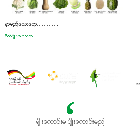
နာမည်လေးတွေ………….
စိုက်ပျိုး ဗဟုသုတ
မျိုးကောင်းမှ ပျိုးကောင်းမည်