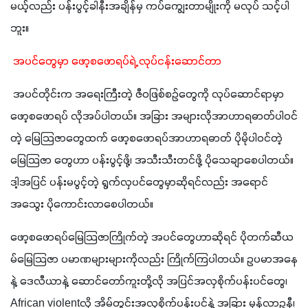
မယ့်လည်း ပန်းပွင့်ခါနီးအချိန်မှ ကပ်ကျွေးတာမျိုးကို မလုပ် သင့်ပါ
ဘူး။ 
 အပင်တွေမှာ ဖော့စဖောရပ်ရဲ့ လုပ်ငန်းဆောင်တာ 
 အပင်တိုင်းက အရေးကြီးတဲ့ ဇီဝဖြစ်စဉ်တွေကို လုပ်ဆောင်ရာမှာ 
ဖော့စဖောရပ် လိုအပ်ပါတယ်။ အခြား အများလိုအာဟာရဓာတ်ပါဝင်
တဲ့ မြေသြဇာတွေထက် ဖော့စဖောရပ်အာဟာရဓာတ် ပိုမိုပါဝင်တဲ့ 
မြေသြဇာ တွေဟာ ပန်းပွင့်ဖို့၊ အသီးသီးတင်ဖို့ ပိုသေချာစေပါတယ်။ 
ဒါ့အပြင် ပန်းမပွင့်တဲ့ ရွက်လှပင်တွေမှာဆိုရင်လည်း အရောင်
အသွေး ပိုကောင်းလာစေပါတယ်။ 
ဖော့စဖောရပ်မြေသြဇာကြိုက်တဲ့ အပင်တွေဟာဆိုရင် ပိုတက်ဆီယ
မ်မြေသြဇာ ပမာဏများများကိုလည်း ကြိုက်ကြပါတယ်။ ဥပမာအနေ
နဲ့ ဒေလီယာနဲ့ ဆောင်တော်ကူးတို့လို အပြင်အလှစိုက်ပန်းပင်တွေ၊ 
African violentလို အိမ်တွင်းအလှစိုက်ပန်းပင်နဲ့ အခြား မုန်လာဥနီ၊ 