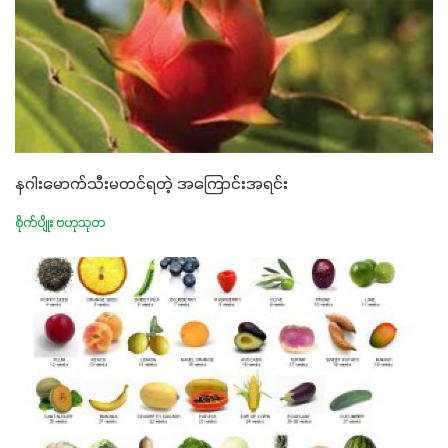
နဂါးမောက်သီးမတင်ရတဲ့ အကြောင်းအရင်း
စိုက်ပျိုး ဗဟုသုတ