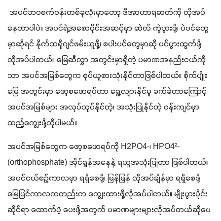
 အပင်ဘဝစက်ဝန်းတစ်ခုလုံးမှာတော့ ဒီအာဟာရဓာတ်ကို လိုအပ်
နေတာပါပဲ။ အပင်ရဲ့အစောပိုင်းအဆင့်မှာ ဆဲလ် ကွဲပွားဖို့၊ ပဲပင်တွေ
မှာဆိုရင် နိုက်ထရိုဂျင်ဖမ်းယူဖို့၊ စပါးပင်တွေမှာဆို ပင်ပွားထွက်ဖို့ 
လိုအပ်ပါတယ်။ မြေဆီလွှာ အတွင်းမှာရှိတဲ့ ပမာဏအနည်းငယ်ကို
သာ အပင်အမြစ်တွေက စုပ်ယူစားသုံးနိုင်တာဖြစ်ပါတယ်။ စိုက်ပျိုး
မြေ အတွင်းမှာ ဖော့စဖောရပ်ဟာ ရွေ့လျားနိုင်မှု ခက်ခဲတာကြောင့် 
အပင်အမြစ်များ အလုပ်လုပ်နိုင်တဲ့၊ အသုံးပြုနိုင်တဲ့ ဝန်းကျင်မှာ 
ထည့်ကျွေးဖို့လိုပါမယ်။
အပင်အမြစ်တွေက ဖော့စဖောရပ်ကို H2PO4-၊ HPO4²- 
(orthophosphate) အိုင်ရွန်အနေနဲ့ ရယူအသုံးပြုတာ ဖြစ်ပါတယ်။ 
အပင်ငယ်စဉ်ကာလမှာ ရရှိစေဖို့၊ မြန်မြန် လိုအပ်ချိန်မှာ ရရှိစေဖို့ 
မြေပြင်ကာလကတည်းက ကျွေးထားဖို့လိုအပ်ပါတယ်။ မျိုးပွားပိုင်း
ဆိုင်ရာ ထောက်ပံ့ ပေးဖို့အတွက် ပမာဏများများလိုအပ်တယ်ဆိုပေ