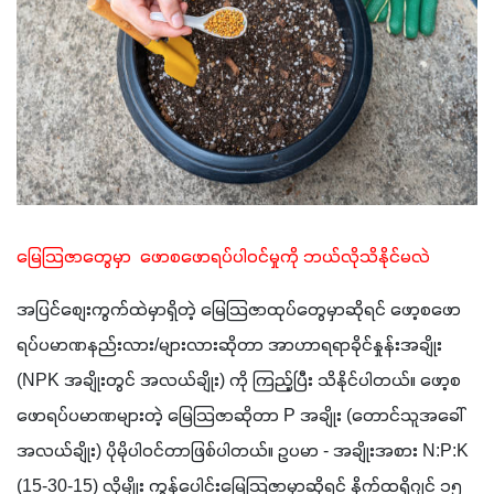
မြေသြဇာတွေမှာ  ဖောစဖောရပ်ပါဝင်မှုကို ဘယ်လိုသိနိုင်မလဲ
အပြင်စျေးကွက်ထဲမှာရှိတဲ့ မြေသြဇာထုပ်တွေမှာဆိုရင် ဖော့စဖော
ရပ်ပမာဏနည်းလား/များလားဆိုတာ အာဟာရရာခိုင်နှုန်းအချိုး 
(NPK အချိုးတွင် အလယ်ချိုး) ကို ကြည့်ပြီး သိနိုင်ပါတယ်။ ဖော့စ
ဖောရပ်ပမာဏများတဲ့ မြေသြဇာဆိုတာ P အချိုး (တောင်သူအခေါ် 
အလယ်ချိုး) ပိုမိုပါဝင်တာဖြစ်ပါတယ်။ ဥပမာ - အချိုးအစား N:P:K 
(15-30-15) လိုမျိုး ကွန်ပေါင်းမြေသြဇာမှာဆိုရင် နိုက်ထရိုဂျင် ၁၅ 