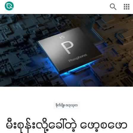
စိုက်ပျိုး ဗဟုသုတ
မီးစုန်းလို့ခေါ်တဲ့ ဖော့စဖော