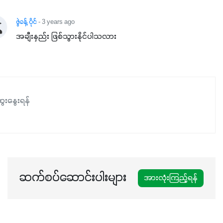
ဇွဲခန့် ပိုင်
- 3 years ago
အချီးနှည်း ဖြစ်သွားနိုင်ပါသလား
ေးနွေးရန်
ဆက်စပ်ဆောင်းပါးများ
အားလုံးကြည့်ရန်