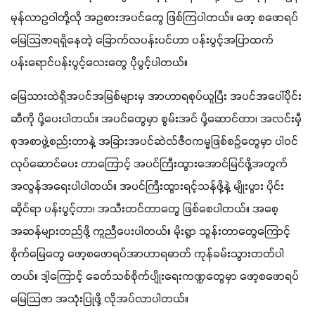
မုန်လာဥဝါတို့လို အဥစားအပင်တွေ ဖြစ်ကြပါတယ်။ ဖော့ စဖောရပ်
မြေသြဇာရရှိနေတဲ့ ခြောက်လပန်းပင်ဟာ ပန်းပွင့်အပြာထက် 
ပန်းရောင်ပန်းပွင့်လေးတွေ ပိုပွင့်ပါတယ်။
မြေသားထဲရှိအပင်အမြစ်များမှ အာဟာရစုပ်ယူပြီး အပင်အပေါ်ပိုင်း
ဆီကို ပို့ပေးပါတယ်။ အပင်တွေမှာ စွမ်းအင် ပို့ဆောင်တာ၊ အလင်းမှီ
စုအစာဖွဲ့စည်းတာနဲ့ အခြားအပင်ဆဲလ်ဇီဝကမ္မဖြစ်စဉ်တွေမှာ ပါဝင်
လုပ်ဆောင်ပေး တာကြောင့် အပင်ကြီးထွားအောင်မြင်ဖို့အတွက် 
အလွန်အရေးပါပါတယ်။ အပင်ကြီးထွားရင့်သန်ဖို့နဲ့ မျိုးပွား ပိုင်း
ဆိုင်ရာ ပန်းပွင့်တာ၊ အသီးတင်တာတွေ ဖြစ်စေပါတယ်။ အစေ့
အဆန်များတည်ဖို့ ကူညီပေးပါတယ်။ မိုးရွာ သွန်းတာတွေကြောင့် 
စိုက်မြေတွေ ဖော့စဖောရပ်အာဟာရဓာတ် ကုန်ခမ်းသွားတတ်ပါ
တယ်။ ဒါ့ကြောင့် ခေတ်သစ်စိုက်ပျိုးရေးကဏ္ဍတွေမှာ ဖော့စဖောရပ်
မြေသြဇာ အသုံးပြုဖို့ လိုအပ်လာပါတယ်။