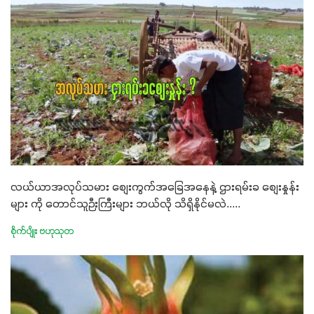
လယ်ယာအလုပ်သမား စျေးကွက်အခြေအနေနဲ့ ဌားရမ်းခ စျေးနှုန်း
များ ကို တောင်သူဉီးကြီးများ ဘယ်လို သိရှိနိုင်မလဲ.....
စိုက်ပျိုး ဗဟုသုတ