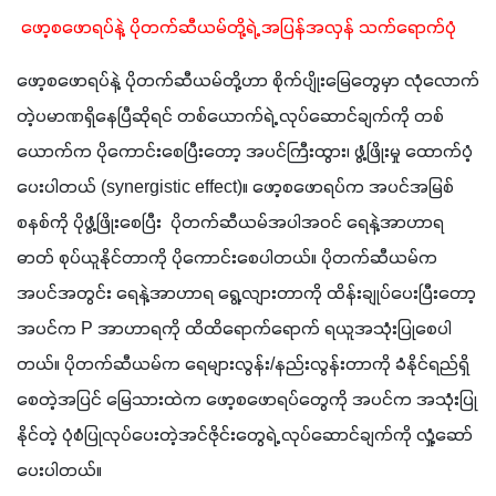
 ဖော့စဖောရပ်နဲ့ ပိုတက်ဆီယမ်တို့ရဲ့ အပြန်အလှန် သက်‌ရောက်ပုံ
ဖော့စဖောရပ်နဲ့ ပိုတက်ဆီယမ်တို့ဟာ စိုက်ပျိုးမြေတွေမှာ လုံလောက်
တဲ့ပမာဏရှိ‌နေပြီဆိုရင် တစ်ယောက်ရဲ့ လုပ်ဆောင်ချက်ကို တစ်
ယောက်က ပိုကောင်းစေပြီးတော့ အပင်ကြီးထွား၊ ဖွံ့ဖြိုးမှု ထောက်ပံ့
ပေးပါတယ် (synergistic effect)။ ဖော့စဖောရပ်က အပင်အမြစ်
စနစ်ကို ပိုဖွံ့ဖြိုးစေပြီး  ပိုတက်ဆီယမ်အပါအဝင် ရေနဲ့အာဟာရ
ဓာတ် စုပ်ယူနိုင်တာကို ပိုကောင်းစေပါတယ်။ ပိုတက်ဆီယမ်က 
အပင်အတွင်း ရေနဲ့အာဟာရ ရွေ့လျားတာကို ထိန်းချုပ်ပေးပြီးတော့ 
အပင်က P အာဟာရကို ထိထိရောက်ရောက် ရယူအသုံးပြုစေပါ
တယ်။ ပိုတက်ဆီယမ်က ရေများလွန်း/နည်းလွန်းတာကို ခံနိုင်ရည်ရှိ
စေတဲ့အပြင် မြေသားထဲက ဖော့စဖောရပ်တွေကို အပင်က အသုံးပြု
နိုင်တဲ့ ပုံစံပြုလုပ်ပေးတဲ့အင်ဇိုင်းတွေရဲ့ လုပ်ဆောင်ချက်ကို လှုံ့ဆော်
ပေးပါတယ်။