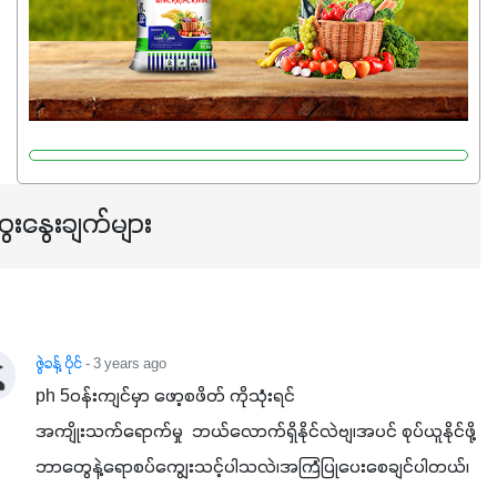
သင့်တော်တဲ့ Phosphorus 7%ပါဝင်မှုကြောင့် အပင်ရဲ့ အမြစ်
ဖွဲ့စည်းတည်ဆောက်မှုကို ပို၍သန်မာလာအောင် အားပေးပါ
တယ်။ ဒါ့အပြင် ပန်းပွင့်ခြင်း၊အသီးသီးခြင်း၊အစေ့တည်ခြင်း
လုပ်ငန်းစဉ်များကိုလည်း အားပေးပါတယ်။ လုံလောက်တဲ့
Potassium 8%က အပင်ရဲ့ ရောဂါဒဏ်၊ရာသီဥတုဒဏ်ခံနိုင်ရည်
ရှိမှုကို မြင့်တက်စေပြီး အသီးအရည်အသွေး၊ အရွယ်အစားနဲ့
အရသာ ပိုမိုကောင်းမွန်စေဖို့အတွက် လိုအပ်တဲ့အာဟာရဓာတ်
ေးနွေးချက်များ
ဖြစ်ပါတယ်။ ဟူးမစ်အက်စစ်ပါဝင်ပေါင်းစပ်ထားတဲ့အတွက်
အာဟာရဓာတ်စုပ်ယူမှုကောင်းမွန်လာခြင်း၊မြေဆီလွှာဖွဲ့စည်းပုံ
နှင့်ရေထိန်းနိုင်စွမ်းအားကောင်းလာခြင်းအပါအဝင်
အကျိုးကျေးဇူးများစွာကိုရရှိစေမှာဖြစ်ပါတယ်။ စပါးအပါအဝင်
နှံစားသီးနှံများ၊ပဲအမျိုးမျိုး၊ဟင်းသီးဟင်းရွက်နဲ့ ဥယျာဉ်ခြံသီးနှံ
ဇွဲခန့် ပိုင်
- 3 years ago
အားလုံးမှာ အသုံးပြုနိုင်တယ်ဆိုတော့ တစ်မျိုးတည်းနဲ့ အားလုံး
ph 5ဝန်းကျင်မှာ ဖော့စဖိတ် ကိုသုံးရင်

ပါဖက်(perfect)မယ့် စမတ်သီးစုံနော် အရွေးမမှားတာသေချာပြီ
အကျိုးသက်ရောက်မှု  ဘယ်လောက်ရှိနိုင်လဲဗျ၊အပင် စုပ်ယူနိုင်ဖို့ 
မလို့ အတွေးမများဘဲ သီးနှံတိုင်းကြီးထွားအောင် ဖန်းလင့်ရဲ့ #စ
ဘာတွေနဲ့ရောစပ်ကျွေးသင့်ပါသလဲ၊အကြံပြုပေးစေချင်ပါတယ်၊
မတ်သီးစုံကို သုံးကြပါစို့....