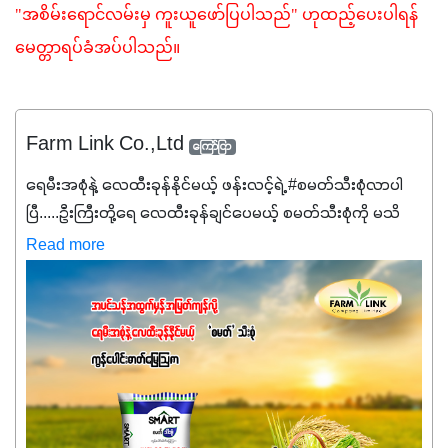
"အစိမ်းရောင်လမ်းမှ ကူးယူဖော်ပြပါသည်" ဟုထည့်ပေးပါရန် 
မေတ္တာရပ်ခံအပ်ပါသည်။
Farm Link Co.,Ltd
ကြော်ငြာ
ရေမီးအစုံနဲ့ လေထီးခုန်နိုင်မယ့် ဖန်းလင့်ရဲ့ #စမတ်သီးစုံလာပါ
ပြီ.....ဦးကြီးတို့ရေ ‌လေထီးခုန်ချင်ပေမယ့် စမတ်သီးစုံကို မသိ
သေးရင်တော့ ဒီစာလေးကို ဆက်ဖတ်‌ပေးပါ #စမတ်သီးစုံဆိုတာ
Read more
အပင်တိုင်းအတွက် အဓိကအာဟာရNPK (19:7:8)နဲ့ #ဟူးမစ်
အက်စစ်တို့ အချိုးကျ ပေါင်းစပ်ထားတဲ့ ကွန်ပေါင်း
ဓာတ်မြေဩဇာဖြစ်ပါတယ်။ အဓိကအကျိုးကျေးဇူးတွေအနေနဲ့
ကတော့ နိုက်ထရိုဂျင် 19%ပါဝင်တဲ့အတွက် ကလိုရိုဖီးလ်ဖွဲ့စည်း
မှုကို အားပေးကာ သီးနှံပင်များ၏အရွက်များစိမ်းလန်းသန်စွမ်း
ပြီး အစာချက်လုပ်မှုအားကောင်းစေပါတယ်။ အပင်၏ပင်ပိုင်း
ကြီးထွားမှုကို တိုးမြင့်စေကာ အပင်သန်၍ အကြီးမြန်စေပါတယ်။