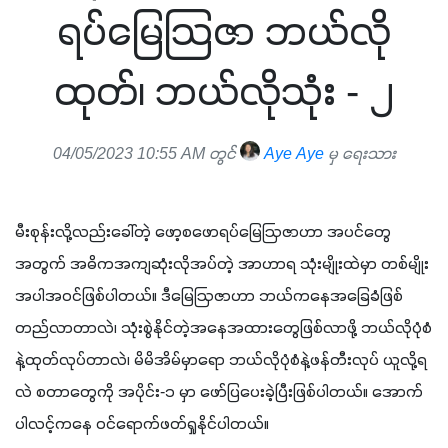
ရပ်မြေသြဇာ ဘယ်လို
ထုတ်၊ ဘယ်လိုသုံး - ၂
04/05/2023 10:55 AM တွင်
Aye Aye
မှ ရေးသား
မီးစုန်းလို့လည်းခေါ်တဲ့ ဖော့စဖောရပ်မြေဩဇာဟာ အပင်တွေ
အတွက် အဓိကအကျဆုံးလိုအပ်တဲ့ အာဟာရ သုံးမျိုးထဲမှာ တစ်မျိုး
အပါအဝင်ဖြစ်ပါတယ်။ ဒီမြေဩဇာဟာ ဘယ်ကနေအခြေခံဖြစ်
တည်လာတာလဲ၊ သုံးစွဲနိုင်တဲ့အနေအထားတွေဖြစ်လာဖို့ ဘယ်လိုပုံစံ
နဲ့ထုတ်လုပ်တာလဲ၊ မိမိအိမ်မှာရော ဘယ်လိုပုံစံနဲ့ဖန်တီးလုပ် ယူလို့ရ
လဲ စတာတွေကို အပိုင်း-၁ မှာ ဖော်ပြပေးခဲ့ပြီးဖြစ်ပါတယ်။ အောက်
ပါလင့်ကနေ ဝင်ရောက်ဖတ်ရှုနိုင်ပါတယ်။