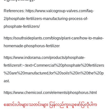
References: https://www.valcogroup-valves.com/faq-
2/phosphate-fertilizers-manufacturing-process-of-
phosphate-fertilizers/
https://southsideplants.com/blogs/plant-care/how-to-make-
homemade-phosphorus-fertilizer
https://www.indorama.com/products/phosphate-
fertilizers#:~:text=Commercial%20phosphate%20fertilizers
%20are%20manufactured,for%20soils%20in%20the%20p
ast.
https://www.chemicool.com/elements/phosphorus.html
ဆောင်းပါးများ/သတင်းများ ပြန်လည်ကူးယူဖော်ပြလိုပါက 