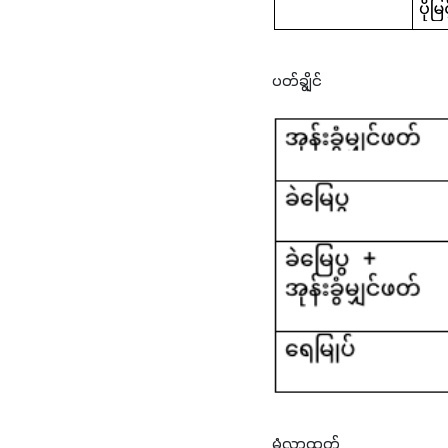
ပတ်ချွိုင်
မုံလာထုတ်