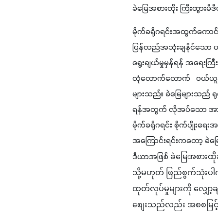
ခဲမြေအစားထိုး ကြီးထွားမီ
မိုက်ခရိုဂရင်းအထွက်ကောင
ပြန်လည်အသုံးချနိုင်သော ပလ
ရွေးချယ်မှုမှန်ရန် အရေးက
လုံလောက်လောက်   ဝယ်ယူနိ
များသည်။ ခဲမြေများသည် ရုပ
ရန်အတွက် လိုအပ်သော အာဟာ
မိုက်ခရိုဂရင်း စိုက်ပျိုး
အကြောင်းရင်းကတော့ ခဲမြေ
ဒီယာအဖြစ် 
ခဲမြေအစားထို
သို့မဟုတ် ဖြည်စွက်သုံးပ
ထုတ်လုပ်မှုများကို လျ
စျေးသည်လည်း အစစမြင