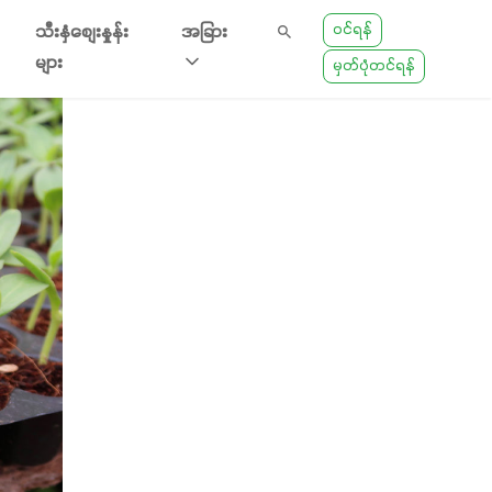
ဝင်ရန်
သီးနှံစျေးနှုန်း
အခြား
များ
မှတ်ပုံတင်ရန်