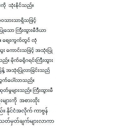
  သုံးနိုင်သည်။
ဝသားသာရှိသဖြင့် 
ပြုသော ကြီးထွားမီဒီယာ 
 စျေးကွက်တွင် လုံ
း ကောင်းသဖြင့် အသုံးပြု
်။ မိုက်ခရိုဂရင်းကြီးထွား
့် အသုံးပြုလာခြင်းသည် 
းထွက်ပေါ်လာသည်။ 
်မှုများသည်။ ကြီးထွားမီ
ားကို  အစားထိုး 
 နိုင်ငံအလိုက် ကာဗွန်
် သတ်မှတ်ချက်များလာကာ 