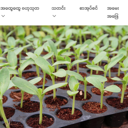
အထွေထွေ ဗဟုသုတ
သတင်း
စာအုပ်စင်
အမေး
အဖြေ