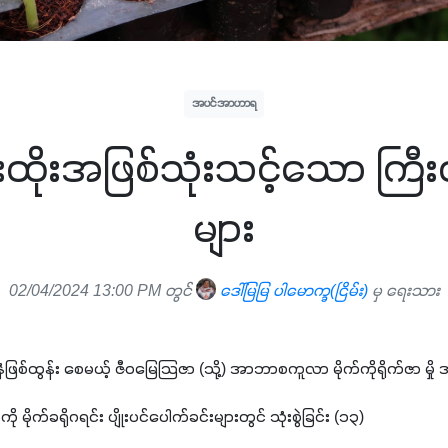
အပင်အာဟာရ
ထိုးအဖြစ်သုံးသင့်သော ကြီး
များ
02/04/2024 13:00 PM တွင်
ဒေါ်မြမြ ပါမောက္ခ(ငြိမ်း)
မှ ရေးသား
နှံဖြစ်ထွန်း စေမယ့် ဇီဝမြေသြဇာ (သို့) အာဘာစကူလာ မိုက်ကိုရိုက်ဇာ မှို အ
းကို မိုက်ခရိုဂရင်း ပျိုးပင်ပေါက်ခင်းများတွင် သုံးစွဲခြင်း (၁၃)