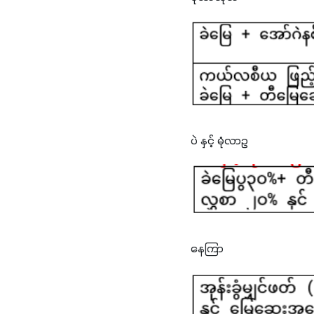
ပဲ နှင့် မုံလာဥ
နေကြာ