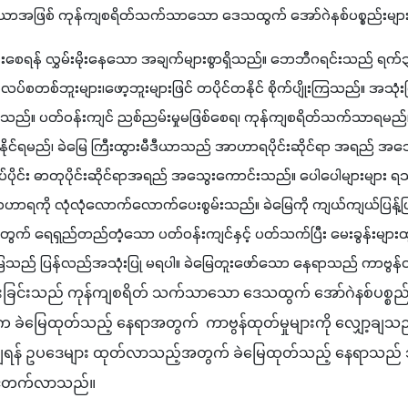
ဒီယာအဖြစ် ကုန်ကျစရိတ်သက်သာသော ဒေသထွက် အော်ဂဲနစ်ပစ္စည်းများကို
်းစေရန် လွှမ်းမိုးနေသော အချက်များစွာရှိသည်။ ဘေဘီဂရင်းသည် ရက်၃
ပ်စတစ်ဘူးများ၊ဖော့ဘူးများဖြင် တပိုင်တနိုင် စိုက်ပျိုးကြသည်။ အသုံး
ြီးသည်။ ပတ်ဝန်းကျင် ညစ်ညမ်းမှုမဖြစ်စေရ၊ ကုန်ကျစရိတ်သက်သာရမည်။
ုင်ရမည်၊ ခဲမြေ ကြီးထွားမီဒီယာသည် အာဟာရပိုင်းဆိုင်ရာ အရည် အသွေ
်ပိုင်း ဓာတုပိုင်းဆိုင်ရာအရည် အသွေးကောင်းသည်။ ပေါပေါများများ ရသည
ရကို လုံလုံလောက်လောက်ပေးစွမ်းသည်။ ခဲမြေကို ကျယ်ကျယ်ပြန့်ပြန
ရေးအတွက် ရေရှည်တည်တံ့သော ပတ်ဝန်းကျင်နှင့် ပတ်သက်ပြီး မေးခွန်းမျာ
သည် ပြန်လည်အသုံးပြု မရပါ။ ခဲမြေတူးဖော်သော နေရာသည် ကာဗွန်ထုတ
းခြင်းသည် 
ကုန်ကျစရိတ် သက်သာသော ဒေသထွက် အော်ဂဲနစ်ပစ္စည်းမျ
ါက ခဲမြေထုတ်သည့် နေရာအတွက်  ကာဗွန်ထုတ်မှုများကို လျှော့ချသည်။
ှော့ချရန် ဥပဒေများ ထုတ်လာသည့်အတွက် ခဲမြေထုတ်သည့် နေရာသည
့်တက်လာသည်။  