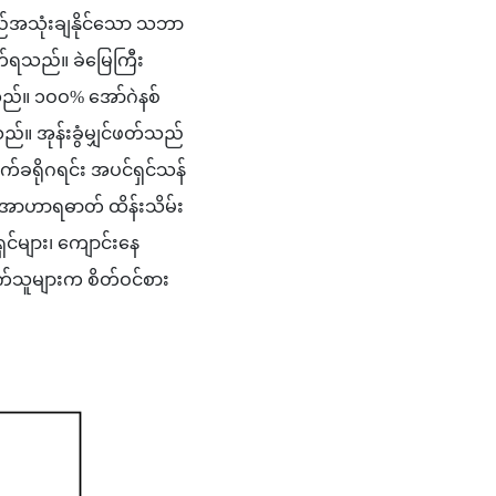
ည်အသုံးချနိုင်သော သဘာ
်ရသည်။ ခဲမြေကြီး 
်သည်။ ၁ဝဝ% အော်ဂဲနစ် 
။ အုန်းခွံမျှင်ဖတ်သည် 
မိုက်ခရိုဂရင်း အပင်ရှင်သန်
ည် အာဟာရဓာတ် ထိန်းသိမ်း
ရှင်များ၊ ကျောင်းနေ
်သူများက စိတ်ဝင်စား