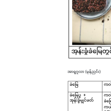
အာရူဂူလာ (မုန်ညင်း)