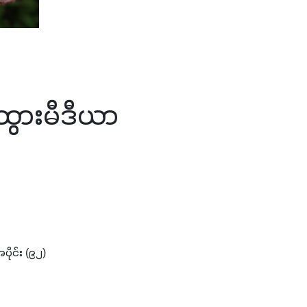
ထွားမီဒီယာ
ပိုင်း (၉၂)