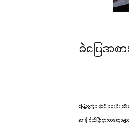
ခဲမြေအစား
မြေညံ့ကိုပြောင်းပေးပြီး သီး
စားမှို စိုက်ပြီးပွားစာဆွေးမျာ