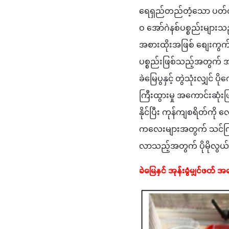
ရေရှည်တည်တံ့သော ပတ်ဝန
ဝ အော်ဂဲနစ်ပစ္စည်းများ
အစားထိုးအဖြစ် စျေးကွက်တွ
ပစ္စည်းဖြစ်သည့်အတွက် အ
ခဲမြေပွနှင့် တွဲသုံးလျှင် 
ကြီးထွားမှု အကောင်းဆုံး
နိုင်ပြီး ကုန်ကျစရိတ်ကို လ
ကလေးများအတွက် သင်ကြာ
လာသည့်အတွက် ပိုမိုလွယ
ခဲမြေနှင် အုန်းခွံမျှင်ဖတ် 