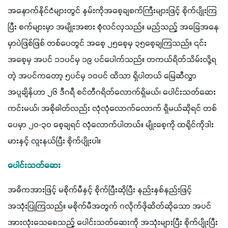
အနောက်နိုင်ငံများတွင် နှမ်းကိုအစေ့ချစက်ကြီးများဖြင့် စိုက်ပျိုးကြ
ပြီး စက်များမှာ အမျိုးအစား စုံလင်လှသည်။ မည်သည့် အခြေအနေ
မှာပဲဖြစ်ဖြစ် တစ်ပေတွင် အစေ့ ၂၅စေ့မှ ၃၅စေ့ချကြသည်။ ၎င်း
အစေ့မှ အပင် ၁၁ပင်မှ ၁၉ ပင်ပေါက်သည်။ တကယ်ရိတ်သိမ်းလို့ရ
တဲ့ အပင်ကတော့ ၅ပင်မှ ၁၀ပင် ထိသာ ရှိပါတယ် မြေဆီလွှာ
အပူချိန်ဟာ ၂၆ ဒီဂရီ စင်တီဂရိတ်လောက်ရှိမယ်၊ ပေါင်းသတ်ဆေး
ကင်းမယ်၊ အစိုဓါတ်လည်း လုံလုံလောက်လောက် ရှိမယ်ဆိုရင် တစ်
ပေမှာ ၂၀-၃၀ စေ့ချရင် လုံလောက်ပါတယ်။ မျိုးစေ့ကို ထရိုင်ကိုဒါး
မားနှင့် လူးနယ်ပြီး စိုက်ပျိုးပါ။
ပေါင်းသတ်ဆေး
အဓိကအားဖြင့် မစိုက်မီနှင့် စိုက်ပြီးဆိုပြီး နည်းနှစ်နည်းဖြင့် 
အသုံးပြုကြသည်။ မစိုက်မီအတွက် ဂလိုက်ဖိုဆိတ်ဆိုသော အပင်
အားလုံးသေစေသည့် ပေါင်းသတ်ဆေးကို အသုံးများပြီး စိုက်ပျိုးပြီး