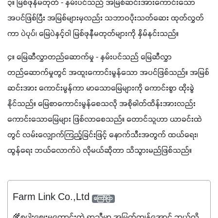
၃။ မြစ်ဖုနီမတုတ် - နှမ်းပင်သည် အမြစ်ဆင်းအားကောင်းသော 
အပင်ဖြစ်ပြီး အမြစ်များမှလည်း သဘာဝပိုးသတ်ဆေး ထုတ်လွှတ်
ကာ ပဲပုပ်၊ မြေပဲနှင့်ဝါ မြစ်ဖုနီမတုတ်များကို နှိမ်နင်းသည်။ 
၄။ မြေဆီလွှာတည်ဆောက်မှု - နှမ်းပင်သည် မြေဆီလွှာ
တည်ဆောက်မှုတွင် အထူးကောင်းမွန်သော အပင်ဖြစ်သည်။ အမြစ်
ဆင်းအား ကောင်းမွန်ကာ မာသောမြေများကို ကောင်းစွာ ထိုးခွဲ
နိုင်သည်။ မြေစာကောင်းမွန်စေသလို အစိုဓါတ်ထိန်းအားလည်း 
ကောင်းသောမြေများ ဖြစ်လာစေသည်။ တောင်သူဟာ ယာခင်းထဲ
တွင် လမ်းလျှောက်ကြည့်ခြင်းဖြင့် နောက်သီးအတွက် ထယ်ရေး၊ 
ထွန်ရေး ဘယ်လောက်ပဲ လိုမယ်ဆိုတာ သိသွားမည်ဖြစ်သည်။
Farm Link Co.,Ltd
ကြော်ငြာ
🌾စပါးဈေးမကောင်းတဲ့ ရာသီမှာ အမြတ်ကျန်အောင် ဘယ်လို