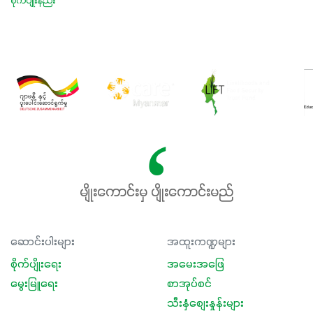
စိုက်ပျိုးနည်း
မျိုးကောင်းမှ ပျိုးကောင်းမည်
ဆောင်းပါးများ
အထူးကဏ္ဍများ
စိုက်ပျိုးရေး
အမေးအဖြေ
မွေးမြူရေး
စာအုပ်စင်
သီးနှံစျေးနှုန်းများ