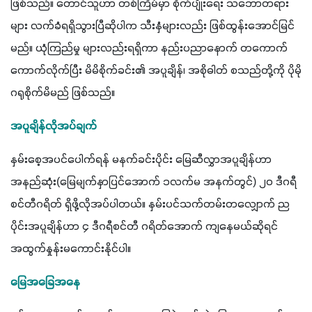
ဖြစ်သည်။ တောင်သူဟာ တစ်ကြိမ်မှာ စိုက်ပျိုးရေး သဘောတရား
များ လက်ခံရရှိသွားပြီဆိုပါက သီးနှံများလည်း ဖြစ်ထွန်းအောင်မြင်
မည်။ ယုံကြည်မှု များလည်းရရှိကာ နည်းပညာနောက် တကောက်
ကောက်လိုက်ပြီး မိမိစိုက်ခင်း၏ အပူချိန်၊ အစိုဓါတ် စသည်တို့ကို ပိုမို
ဂရုစိုက်မိမည် ဖြစ်သည်။
အပူချိန်လိုအပ်ချက်
နှမ်းစေ့အပင်ပေါက်ရန် မနက်ခင်းပိုင်း မြေဆီလွှာအပူချိန်ဟာ 
အနည်ဆုံး(မြေမျက်နှာပြင်အောက် ၁လက်မ အနက်တွင်) ၂၀ ဒီဂရီ
စင်တီဂရိတ် ရှိဖို့လိုအပ်ပါတယ်။ နှမ်းပင်သက်တမ်းတလျှောက် ည
ပိုင်းအပူချိန်ဟာ ၄ ဒီဂရီစင်တီ ဂရိတ်အောက် ကျနေမယ်ဆိုရင် 
အထွက်နှုန်းမကောင်းနိုင်ပါ။
မြေအခြေအနေ