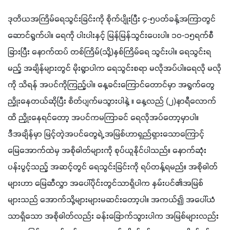
ဒုတိယအကြိမ်ရေသွင်းခြင်းကို စိုက်ပျိုးပြီး ၄-၅ပတ်ခန့်အကြာတွင် 
ဆောင်ရွက်ပါ။ ရေကို ပါးပါးနှင့် မြန်မြန်သွင်းပေးပါ။ ၁၀-၁၅ရက်စီ
ခြားပြီး နောက်ထပ် တစ်ကြိမ်(သို့)နှစ်ကြိမ်ရေ သွင်းပါ။ ရေသွင်းရ
မည့် အချိန်များတွင် မိုးရွာပါက ရေသွင်းစရာ မလိုအပ်ပါ။ရေလို မလို
ကို သိရန် အပင်ကိုကြည့်ပါ။ နေ့ခင်းကြောင်တောင်မှာ အရွက်တွေ 
ညှိုးနေတယ်ဆိုပြီး စိတ်ပျက်မသွားပါနဲ့ ။ နေ့လည် (၂)နာရီလောက်
ထိ ညှိုးနေရင်တော့ အပင်ကမကြာခင် ရေလိုအပ်တော့မှာပါ။
ဒီအချိန်မှာ မြင့်တဲ့အပင်တွေရဲ့ အမြစ်ဟာရှည်ရှားသောကြောင့် 
မြေအောက်ထဲမှ အစိုဓါတ်များကို စုပ်ယူနိုင်ပါသည်။ နောက်ဆုံး
ပန်းပွင့်သည့် အဆင့်တွင် ရေသွင်းခြင်းကို ရပ်တန့်ရမည်။ အစိုဓါတ်
များဟာ မြေဆီလွှာ အပေါ်ပိုင်းတွင်သာရှိပါက နှမ်းပင်၏အမြစ်
များသည် အောက်သို့များများမဆင်းတော့ပါ။ အကယ်၍ အပေါ်ယံ
သာရှိသော အစိုဓါတ်လည်း ခန်းခြောက်သွားပါက အမြစ်များလည်း 