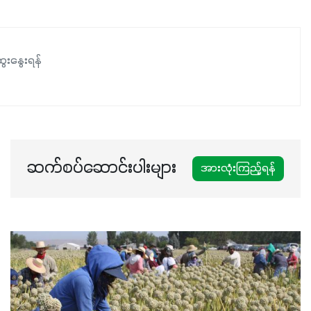
ေးနွေးရန်
ဆက်စပ်ဆောင်းပါးများ
အားလုံးကြည့်ရန်