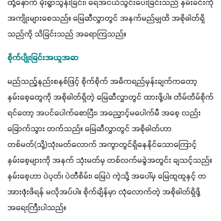
ထို့နောက် မိုးရွာသွန်းခြင်း၊ ရေအငယ်သွင်းပေးခြင်းသည် နှမ်းခင်းကို 
အကျိုးများစေသည်။ မြေဆီလွှာတွင် အနက်မည်မျှထိ အစိုဓါတ်ရှိ
သည်ကို သိခြင်းသည် အခရာကြသည်။
စိုက်ပျိုးခြင်းအယူအဆ
မည်သည့်နည်းစနစ်ဖြင့် စိုက်စိုက် အဓိကရည်မှန်းချက်ကတော့ 
နှမ်းစေ့တွေကို အစိုဓါတ်ရှိတဲ့ မြေဆီလွှာတွင် ထားဖို့ပါ။ တိမ်တိမ်စိုက်
ရင်တော့ အပင်ပေါက်စောပြီး၊ အညှောင့်မပေါက်မီ အစေ့ လည်း
ခြောက်သွား တက်သည်။ မြေဆီလွှာတွင် အစိုဓါတ်ဟာ 
တစ်မတ်(သို့)သုံးမတ်လောက် အကွာတွင်ရှိနေနိုင်သောကြောင့် 
နှမ်းစေ့များကို အနက် သုံးမတ်မှ တစ်လက်မခွဲအတွင်း ချသင့်သည်။ 
နှမ်းစေ့ဟာ ပဲပုတ်၊ ပဲတီစိမ်း၊ မြေပဲ ကဲ့သို့ အပေါ်မှ မြေထူထူနှင့် တ
အားဖုံးဖိရန် မလိုအပ်ပါ။ စိုက်ချိန်မှာ လုံလောက်တဲ့ အစိုဓါတ်ရှိဖို့ 
အရေးကြီးပါသည်။ 