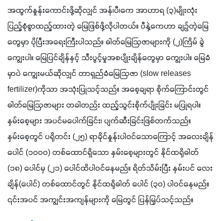
အထွက်နှုန်းကောင်းဖို့ဆိုလျှင် အန်၊ပီ၊ကေ အာဟာရ (၃)မျိုးလုံး 
ပြည့်စုံစွာထည့်ထားတဲ့ မြေဖြစ်ဖို့လိုပါတယ်။ ပီနဲ့ကေဟာ ချဉ်တဲ့မြေ
တွေမှာ ပိုပြီးအရေးကြီးပါသည်။ ဓါတ်မြေဩဇာများကို (၂)ကြိမ် ခွဲ
ကျွေးပါ။ မြေပြင်ချိန်နှင့် သီးပွင့်မှုအစပျိုးချိန်တွေမှာ ကျွေးပါ။ မြေခံ
မှာပဲ ကျွေးမယ်ဆိုလျှင် တာရှည်ခံမြေဩဇာ (slow releases 
fertilizer)ကိုသာ အသုံးပြုသင့်သည်။ အစေ့ချရာ စိုက်ကြောင်းတွင် 
ဓါတ်မြေဩဇာများ တခါတည်း ထည့်သွင်းစိုက်ပျိုးခြင်း မပြုရပါ။ 
နှမ်းစေ့များ အပင်မပေါက်ခြင်း၊ ပျက်ဆီးခြင်းဖြစ်တက်သည်။ 
နှမ်းစေ့တွင် ပရိုတင်း (၂၅) ရာခိုင်နှုန်းပါဝင်သောကြောင့် အလေးချိန်
ပေါင် (၁၀ဝဝ) တစ်ထောင်ရှိသော နှမ်းစေ့များတွင် နိုင်ထရိုဓါတ် 
(၁၈) ပေါင်မှ (၂၁) ပေါင်ထိပါဝင်နေမည်။ ရိတ်သိမ်းပြီး နှမ်းပင် လေး
ချိန်(ပေါင်) တစ်ထောင်တွင် နိုင်ထရိုဓါတ် ပေါင် (၃၀) ပါဝင်နေမည်။ 
၎င်းအပင် အကျွင်းအကျန်များကို မြေတွင် ပြန်မြှပ်သင့်သည်။ 