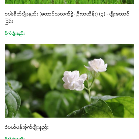
စပါးစိုက်ပျိုးနည်း (တောင်သူလက်စွဲ- ဦးဘဟိန်း) (၃) - ပျိုးထောင်
ခြင်း
စိုက်ပျိုးနည်း
စံပယ်ပန်းစိုက်ပျိုးနည်း