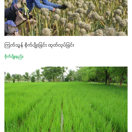
ကြက်သွန် စိုက်ပျိုးခြင်း ထုတ်လုပ်ခြင်း
စိုက်ပျိုးနည်း