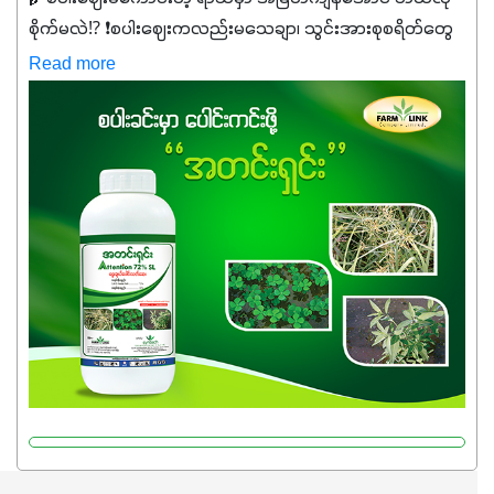
စိုက်မလဲ⁉️ ❗စပါးဈေးကလည်းမသေချာ၊ သွင်းအားစုစရိတ်တွေ
ကလည်း တက်နေတဲ့ဒီလိုအချိန်မှာ သွင်းအားစုဖိုးကို လျှော့ချပြီး
Read more
အထွက်နှုန်းကို ထိန်းထားနိုင်မှ ဦးကြီးတို့ အဆင်ပြေမှာနော် ✔️ဒါ
ကြောင့် ကိုယ်သုံးသမျှ ကိုယ့်အတွက်အကျိုးရစေမယ့်
အရည်အသွေးစိတ်ချရတဲ့ သွင်းအားစုပစ္စည်းတွေကိုပဲ ရွေးချယ်
သုံးသင့်ပါတယ်။