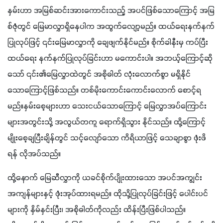
နှမ်းဟာ အမြစ်ဆင်းအားကောင်းသည့် အပင်ဖြစ်သောကြောင့် အမြ
စ်ဇုံတွင် မြေမာလွှာရှိနေပါက အထွက်လျော့မည်။ ထယ်ရေးနက်နက်
ပြုလုပ်ဖြင့် ၎င်းမြေမာလွှာကို ချေဖျက်နိုင်မည်။ စိုက်ခါနီးမှ ကပ်ပြီး 
ထယ်ရေး နက်နက်ပြုလုပ်ခြင်းဟာ မကောင်းပါ။ အဘယ့်ကြောင့်ဆို
သော် ၎င်း၏မြေလွှာထဲတွင် အစိုဓါတ် လုံးလောက်စွာ မရှိနိုင်
သောကြောင့်ဖြစ်သည်။ တစ်မိုးကောင်းကောင်းလောက် စောင့်ရ
မည်။နှမ်းစေ့များဟာ သေးငယ်သောကြောင့် မြေလွှာအပ်ကြောင်း
များအတွင်းသို့ အလွယ်တကူ ရောက်ရှိသွား နိုင်သည်။ ထို့ကြောင့် 
မျိုးစေ့ချပြီးချိန်တွင် သင့်လျော်သော ကိရိယာဖြင့် သေချာစွာ ဖုံးဖိ
ရန် လိုအပ်သည်။ 
ထို့နောက် မြေဆီလွှာကို ယခင်စိုက်ပျိုးထားသော အပင်အကျွင်း
အကျန်များနှင့် ဖုံးအုပ်ထားရမည်။ ထိုသို့ပြုလုပ်ခြင်းဖြင့် ပေါင်းပင်
များကို နှိမ်နှင်းပြီး၊ အစိုဓါတ်ကိုလည်း ထိန်းပြီးဖြစ်ပါသည်။ 