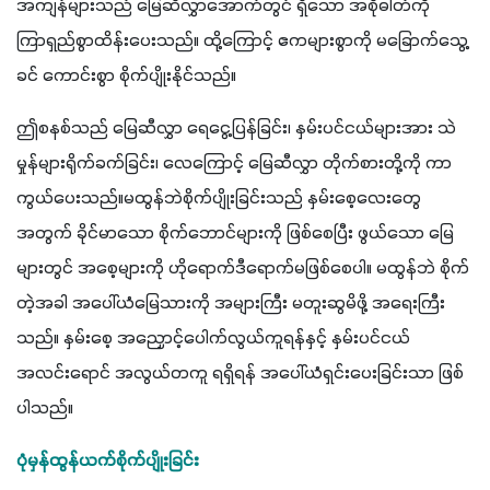
အကျန်များသည် မြေဆီလွှာအောက်တွင် ရှိသော အစိုဓါတ်ကို 
ကြာရှည်စွာထိန်းပေးသည်။ ထို့ကြောင့် ဧကများစွာကို မခြောက်သွေ့
ခင် ကောင်းစွာ စိုက်ပျိုးနိုင်သည်။ 
ဤစနစ်သည် မြေဆီလွှာ ရေငွေ့ပြန်ခြင်း၊ နှမ်းပင်ငယ်များအား သဲ
မှုန်များရိုက်ခက်ခြင်း၊ လေကြောင့် မြေဆီလွှာ တိုက်စားတို့ကို ကာ
ကွယ်ပေးသည်။မထွန်ဘဲစိုက်ပျိုးခြင်းသည် နှမ်းစေ့လေးတွေ
အတွက် ခိုင်မာသော စိုက်ဘောင်များကို ဖြစ်စေပြီး ဖွယ်သော မြေ
များတွင် အစေ့များကို ဟိုရောက်ဒီရောက်မဖြစ်စေပါ။ မထွန်ဘဲ စိုက်
တဲ့အခါ အပေါ်ယံမြေသားကို အများကြီး မတူးဆွမိဖို့ အရေးကြီး
သည်။ နှမ်းစေ့ အညှောင့်ပေါက်လွယ်ကူရန်နှင့် နှမ်းပင်ငယ် 
အလင်းရောင် အလွယ်တကူ ရရှိရန် အပေါ်ယံရှင်းပေးခြင်းသာ ဖြစ်
ပါသည်။
ပုံမှန်ထွန်ယက်စိုက်ပျိုးခြင်း