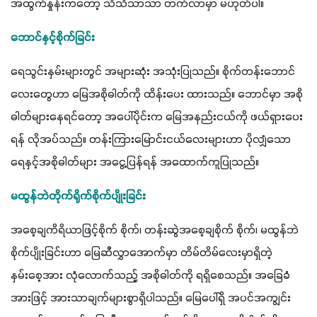
အထွက်နှုန်းကတော့ သိသိသာသာ တက်လာမှာ မဟုတ်ပါ။
ဘောင်နှင့်စိုက်ခြင်း
ရေသွင်းနှမ်းများတွင် အများဆုံး အသုံးပြုသည်။ စိုက်တန်းဘောင်
လေးတွေဟာ မြေအစိုဓါတ်ကို ထိန်းပေး ထားသည်။ ဘောင်မှာ အစို
ဓါတ်များနေရင်တော့ အပေါ်ပိုင်းက မြေအနည်းငယ်ကို ဖယ်ရှားပေး
ရန် လိုအပ်သည်။ တန်းကြားမြောင်းငယ်လေးများဟာ ပိုလျှံသော 
ရေနှင့်အစိုဓါတ်များ အငွေ့ပြန်ရန် အထောက်ကူပြုသည်။
မထွန်ဘဲတိုက်ရိုက်စိုက်ပျိုးခြင်း
အစေ့ချကိရိယာဖြင့်စိုက် စိုက်၊ တန်းဆွဲအစေ့ချစိုက် စိုက်၊ မထွန်ဘဲ
စိုက်ပျိုးခြင်းဟာ မြေဆီလွှာအောက်မှာ တိမ်တိမ်လေးမှာရှိတဲ့ 
နှမ်းစေ့အား လုံလောက်သည့် အစိုဓါတ်ကို ရရှိစေသည်။ အခြေခံ
အားဖြင့် အားသာချက်များစွာရှိပါသည်။ မြေပေါ်ရှိ အပင်အကျွင်း