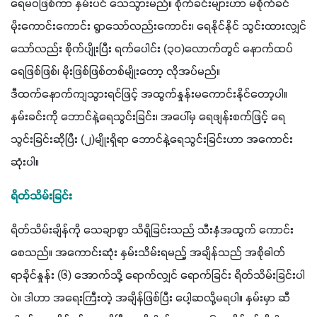
ရေမဝဖြစ်ကာ နှမ်းပင် သေသွားမည်။ စိုက်ခင်းများဟာ မစိုက်ခင် 
မိုးကောင်းကောင်း ရွာသော်လည်းကောင်း၊ ရေနိုင်နိုင် သွင်းထားလျှင်
သော်လည်း စိုက်ပျိုးပြီး ရက်ပေါင်း (၃၀)လောက်တွင် နောက်ထပ် 
ရေဖြစ်ဖြစ်၊ မိုးဖြစ်ဖြစ်တစ်မျိုးတော့ လိုအပ်မည်။
ဒီထက်နောက်ကျသွားရင်ဖြင့် အထွက်နှုန်းမကောင်းနိုင်တော့ပါ။ 
နှမ်းခင်းကို ဘောင်နဲ့ရေသွင်းခြင်း၊ အပေါ်မှ ရေဖျန်းစက်ဖြင့် ရေ
သွင်းခြင်းဆိုပြီး (၂)မျိုးရှိရာ ဘောင်နဲ့ရေသွင်းခြင်းဟာ အကောင်း
ဆုံးပါ။
ရိတ်သိမ်းခြင်း
ရိတ်သိမ်းချိန်ကို သေချာစွာ သိရှိခြင်းသည် သီးနှံအထွက် ကောင်း
စေသည်။ အကောင်းဆုံး နှမ်းသိမ်းရမည့် အချိန်သည် အစိုဓါတ် 
ရာခိုင်နှုန်း (၆) အောက်သို့ ရောက်လျှင် ရောက်ခြင်း ရိတ်သိမ်းခြင်းပါ
ပဲ။ ဒါဟာ အရေးကြီးတဲ့ အချိန်ဖြစ်ပြီး ပေါ့ဆလို့မရပါ။ နှမ်းမှာ ဆီ