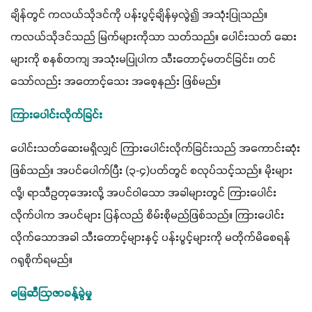
ချိန်တွင် ကလယ်သိုဒင်ကို ပန်းပွင့်ချိန်မှလွဲ၍ အသုံးပြုသည်။ 
ကလယ်သိုဒင်သည် မြက်များကိုသာ သတ်သည်။ ပေါင်းသတ် ဆေး
များကို စနစ်တကျ အသုံးမပြုပါက သီးတောင့်မတင်ခြင်း၊ တင်
သော်လည်း အတောင့်သေး အစေ့နည်း ဖြစ်မည်။
ကြားပေါင်းလိုက်ခြင်း
ပေါင်းသတ်ဆေးမရှိလျှင် ကြားပေါင်းလိုက်ခြင်းသည် အကောင်းဆုံး
ဖြစ်သည်။ အပင်ပေါက်ပြီး (၃-၄)ပတ်တွင် စလုပ်သင့်သည်။ မိုးများ
လို့၊ ရာသီဥတုအေးလို့ အပင်ဝါသော အခါများတွင် ကြားပေါင်း
လိုက်ပါက အပင်များ ပြန်လည် စိမ်းစိုမည်ဖြစ်သည်။ ကြားပေါင်း
လိုက်သောအခါ သီးတောင့်များနှင့် ပန်းပွင့်များကို မတိုက်မိစေရန် 
ဂရုစိုက်ရမည်။
မြေဆီဩဇာခန့်ခွဲမှု