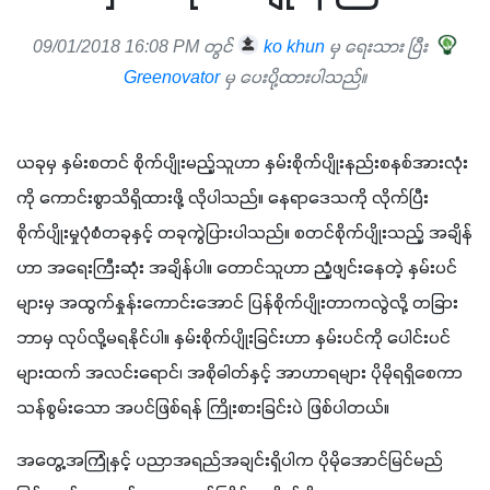
09/01/2018 16:08 PM တွင်
ko khun
မှ ရေးသား ပြီး
Greenovator
မှ ပေးပို့ထားပါသည်။
ယခုမှ နှမ်းစတင် စိုက်ပျိုးမည့်သူဟာ နှမ်းစိုက်ပျိုးနည်းစနစ်အားလုံး
ကို ကောင်းစွာသိရှိထားဖို့ လိုပါသည်။ နေရာဒေသကို လိုက်ပြီး 
စိုက်ပျိုးမှုပုံစံတခုနှင့် တခုကွဲပြားပါသည်။ စတင်စိုက်ပျိုးသည့် အချိန်
ဟာ အရေးကြီးဆုံး အချိန်ပါ။ တောင်သူဟာ ညံ့ဖျင်းနေတဲ့ နှမ်းပင်
များမှ အထွက်နှုန်းကောင်းအောင် ပြန်စိုက်ပျိုးတာကလွဲလို့ တခြား
ဘာမှ လုပ်လို့မရနိုင်ပါ။ နှမ်းစိုက်ပျိုးခြင်းဟာ နှမ်းပင်ကို ပေါင်းပင်
များထက် အလင်းရောင်၊ အစိုဓါတ်နှင့် အာဟာရများ ပိုမိုရရှိစေကာ 
သန်စွမ်းသော အပင်ဖြစ်ရန် ကြိုးစားခြင်းပဲ ဖြစ်ပါတယ်။
အတွေ့အကြုံနှင့် ပညာအရည်အချင်းရှိပါက ပိုမိုအောင်မြင်မည်