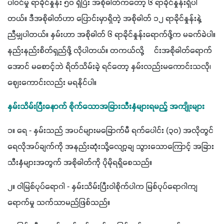
ပါဝင်မှု ရာခိုင်နှုန်း ၅၀ ရှိပြီး အစိုဓါတ်ကတော့ ၆ ရာခိုင်နှုန်းရှိပါ
တယ်။ ဒီအစိုဓါတ်ဟာ ပြောင်းမှာရှိတဲ့ အစိုဓါတ် ၁၂ ရာခိုင်နှုန်းနဲ့ 
ညီမျှပါတယ်။ နှမ်းဟာ အစိုဓါတ် ၆ ရာခိုင်နှုန်းရောက်ဖို့က မခက်ခဲပါ။ 
နည်းနည်းစိတ်ရှည်ဖို့ လိုပါတယ်။ တကယ်လို့ ゞင်းအစိုဓါတ်ရောက်
အောင် မစောင့်ဘဲ ရိတ်သိမ်းခဲ့ ရင်တော့ နှမ်းလည်းမကောင်းသလို၊ 
ဈေးကောင်းလည်း မရနိုင်ပါ။
နှမ်းသိမ်းပြီးနောက် စိုက်သောအခြားသီးနှံများရမည့် အကျိုးများ
၁။ ရေ - နှမ်းသည် အပင်များမခြောက်မီ ရက်ပေါင်း (၃၀) အလိုတွင် 
ရေလိုအပ်ချက်ကို အနည်းဆုံးသို့လျော့ချ သွားသောကြောင့် အခြား
သီးနှံများအတွက် အစိုဓါတ်ကို ပိုမိုရရှိစေသည်။ 
၂။ ဝါမြစ်ပုပ်ရောဂါ - နှမ်းသိမ်းပြီးဝါစိုက်ပါက မြစ်ပုပ်ရောဂါကျ
ရောက်မှု သက်သာမည်ဖြစ်သည်။