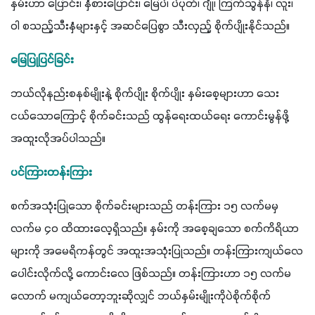
နှမ်းဟာ ပြောင်း၊ နှံစားပြောင်း၊ မြေပဲ၊ ပဲပုတ်၊ ဂျုံ၊ ကြက်သွန်နီ၊ လူး၊ 
ဝါ စသည့်သီးနှံများနှင့် အဆင်ပြေစွာ သီးလှည့် စိုက်ပျိုးနိုင်သည်။
မြေပြုပြင်ခြင်း
ဘယ်လိုနည်းစနစ်မျိုးနဲ့ စိုက်ပျိုး စိုက်ပျိုး နှမ်းစေ့များဟာ သေး
ငယ်သောကြောင့် စိုက်ခင်းသည် ထွန်ရေးထယ်ရေး ကောင်းမွန်ဖို့ 
အထူးလိုအပ်ပါသည်။
ပင်ကြားတန်းကြား
စက်အသုံးပြုသော စိုက်ခင်းများသည် တန်းကြား ၁၅ လက်မမှ 
လက်မ ၄၀ ထိထားလေ့ရှိသည်။ နှမ်းကို အစေ့ချသော စက်ကိရိယာ
များကို အမေရိကန်တွင် အထူးအသုံးပြုသည်။ တန်းကြားကျယ်လေ 
ပေါင်းလိုက်လို့ ကောင်းလေ ဖြစ်သည်။ တန်းကြားဟာ ၁၅ လက်မ
လောက် မကျယ်တော့ဘူးဆိုလျှင် ဘယ်နှမ်းမျိုးကိုပဲစိုက်စိုက် 