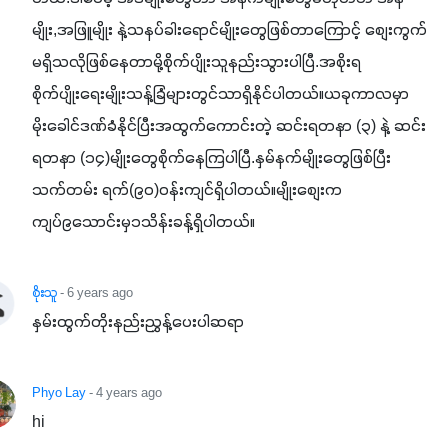
မျိုး,အဖြူမျိုး နဲ့သနပ်ခါးရောင်မျိုးတွေဖြစ်တာကြောင့် စျေးကွက်
မရှိသလိုဖြစ်နေတာမို့စိုက်ပျိုးသူနည်းသွားပါပြီ.အစိုးရ
စိုက်ပျိုးရေးမျိုးသန့်ခြံများတွင်သာရှိနိုင်ပါတယ်။ယခုကာလမှာ 
မိုးခေါင်ဒဏ်ခံနိုင်ပြီးအထွက်ကောင်းတဲ့ ဆင်းရတနာ (၃) နဲ့ ဆင်း
ရတနာ (၁၄)မျိုးတွေစိုက်နေကြပါပြီ.နှမ်နက်မျိုးတွေဖြစ်ပြီး 
သက်တမ်း ရက်(၉၀)ဝန်းကျင်ရှိပါတယ်။မျိုးစျေးက 
ကျပ်၉သောင်းမှ၁သိန်းခန့်ရှိပါတယ်။
စိုးသူ
- 6 years ago
နှမ်းထွက်တိုးနည်းညွှန့်ပေးပါဆရာ
Phyo Lay
- 4 years ago
hi