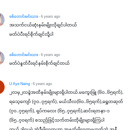
စစ်တောင်းမင်းသား
- 6 years ago
အသက်ငယ်ဆုံးနှမ်းမျိုးလိုချင်ပါတယ်

မတ်ပဲပီးရင်စိုက်ချင်လို့ပါ
စစ်တောင်းမင်းသား
- 6 years ago
မတ်ပဲနှုတ်ပီးရင်နှမ်းစိုက်ချင်တယ်
U Aye Naing
- 6 years ago
၂လမှ၂လခွဲအထိနှမ်းမျိုးများရှိပါတယ်.မကွေးဖြူ (၆၀..၆၅ရက်), 
ရသေ့ကျော် (၇၀..၇၅ရက်), မယ်သီလ(၆၀..၆၅ရက်),ရွှေတဆုတ် 
(၇၀..၇၅ရက်), ရှပ်ကလေး (၆၅..၇၅ရက်),ဆင်းရတနာ-၁ 
(၆၅..၇၀ရက်) စသည်ဖြင့်သက်တမ်းတိုမျိုးများရှိကြပါ
တယ်.ဒါပေမဲ့ အဲဒီမျိုးတွေဟာ အနက်မျိုးတွေမဟုတ်ဘဲ အနီ