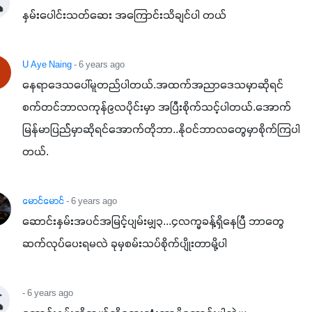
နှမ်းပေါင်းသတ်ဆေး အကြောင်းသိချင်ပါ တယ်
U Aye Naing
- 6 years ago
နေရာဒေသပေါ်မူတည်ပါတယ်.အထက်အညာဒေသမှာဆိုရင် 
စက်တင်ဘာလကုန်၉လပိုင်းမှာ အပြီးစိုက်သင့်ပါတယ်.အောက်
မြန်မာပြည််မှာဆိုရင်အောက်တိုဘာ..နိုဝင်ဘာလတွေမှာစိုက်ကြပါ
တယ်.
မောင်မောင်
- 6 years ago
ဆောင်းနှမ်းအပင်အမြင့်ပျမ်းမျှ၃...၄လက္မခန့်ရှိနေပြီ ဘာတွေ
ဆက်လုပ်ပေးရမလဲ ခုမှစမ်းသပ်စိုက်ပျိုးတာမို့ပါ
- 6 years ago