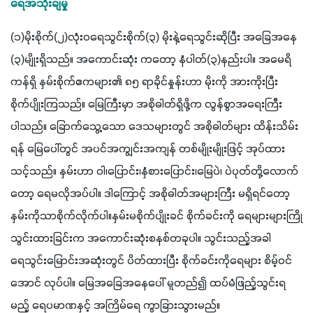
ရေအသုံးချမှု
(၁)မိုးစိုက်(၂)လုံးဝရေသွင်းစိုက်(၃) မိုးနဲ့ရေသွင်းဆိုပြီး အခြေအနေ 
(၃)မျိုးရှိသည်။ အကောင်းဆုံး ကတော့ နံပါတ်(၃)နည်းပါ။ အမေရိ
ကန်ရှိ နှမ်းစိုက်ဧကများ၏ ၈၅ ရာခိုင်နှုန်းဟာ မိုးကို အားကိုးပြီး 
စိုက်ပျိုးကြသည်။ မြေကြီးမှာ အစိုဓါတ်ရှိဖို့က လွန်စွာအရေးကြီး
ပါသည်။ ခြောက်သွေ့သော ဒေသများတွင် အစိုဓါတ်များ ထိန်းသိမ်း
ရန် မြေပေါ်တွင် အပင်အကျွင်းအကျန် တစ်မျိုးမျိုးဖြင့် အုပ်ထား
သင့်သည်။ နှမ်းဟာ ဝါ၊ပြောင်း၊နှံစားပြောင်း၊မြေပဲ၊ ပဲပုတ်တို့လောက်
တော့ ရေမလိုအပ်ပါ။ ဒါကြောင့် အစိုဓါတ်အများကြီး မရှိရင်တော့ 
နှမ်းကိုသာစိုက်လိုက်ပါ။နှမ်းမစိုက်ပျိုးခင် စိုက်ခင်းကို ရေများများကြို 
သွင်းထားခြင်းက အကောင်းဆုံးစနစ်တခုပါ။ သွင်းသည့်အခါ 
ရေသွင်းမြောင်းအဆုံးတွင် ပိတ်ထားပြီး စိုက်ခင်းကိုရေများ စိမ့်ဝင်
အောင် လုပ်ပါ။ မြေအခြေအနေပေါ် မူတည်၍ ထပ်မံဖြည့်သွင်းရ
မည့် ရေပမာဏနှင့် အကြိမ်ရေ ကွာခြားသွားမည်။