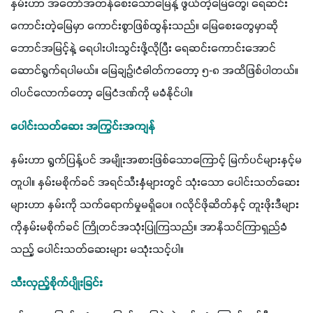
နှမ်းဟာ အတော်အတန်စေးသောမြေနဲ့ ဖွယ်တဲ့မြေတွေ၊ ရေဆင်း
ကောင်းတဲ့မြေမှာ ကောင်းစွာဖြစ်ထွန်းသည်။ မြေစေးတွေမှာဆို 
ဘောင်အမြင့်နဲ့ ရေပါးပါးသွင်းဖို့လိုပြီး ရေဆင်းကောင်းအောင် 
ဆောင်ရွက်ရပါမယ်။ မြေချဉ်၊ငံဓါတ်ကတော့ ၅-၈ အထိဖြစ်ပါတယ်။ 
ဝါပင်လောက်တော့ မြေငံဒဏ်ကို မခံနိုင်ပါ။
ပေါင်းသတ်ဆေး အကြွင်းအကျန်
နှမ်းဟာ ရွက်ပြန့်ပင် အမျိုးအစားဖြစ်သောကြောင့် မြက်ပင်များနှင့်မ
တူပါ။ နှမ်းမစိုက်ခင် အရင်သီးနှံများတွင် သုံးသော ပေါင်းသတ်ဆေး
များဟာ နှမ်းကို သက်ရောက်မှုမရှိပေ။ ဂလိုင်ဖိုဆိတ်နှင့် တူးဖိုးဒီများ
ကိုနှမ်းမစိုက်ခင် ကြိုတင်အသုံးပြုကြသည်။ အာနိသင်ကြာရှည်ခံ
သည့် ပေါင်းသတ်ဆေးများ မသုံးသင့်ပါ။
သီးလှည့်စိုက်ပျိုးခြင်း