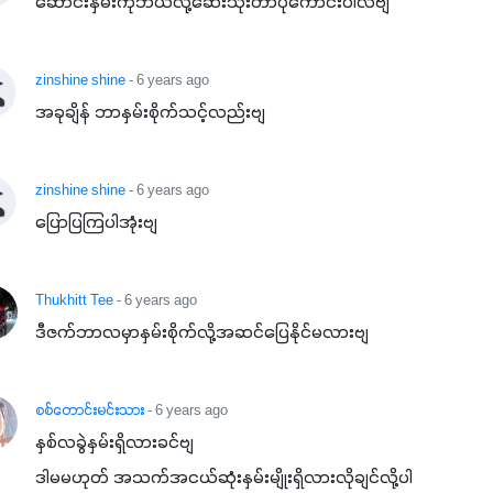
ဆောင်းနှမ်းကိုဘယ်လို့ဆေးသုံးတာပိုကောင်းပါလဲဗျ
zinshine shine
- 6 years ago
အခုချိန် ဘာနှမ်းစိုက်သင့်လည်းဗျ
zinshine shine
- 6 years ago
ပြောပြကြပါအုံးဗျ
Thukhitt Tee
- 6 years ago
ဒီဇက်ဘာလမှာနှမ်းစိုက်လို့အဆင်ပြေနိုင်မလားဗျ
စစ်တောင်းမင်းသား
- 6 years ago
နှစ်လခွဲနှမ်းရှိလားခင်ဗျ

ဒါမမဟုတ် အသက်အငယ်ဆုံးနှမ်းမျိုးရှိလားလိုချင်လို့ပါ