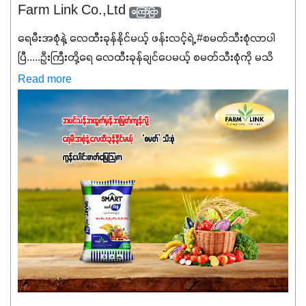
Farm Link Co.,Ltd
ကြော်ငြာ
ရေမီးအစုံနဲ့ လေထီးခုန်နိုင်မယ့် ဖန်းလင့်ရဲ့ #စမတ်သီးစုံလာပါ
ပြီ.....ဦးကြီးတို့ရေ ‌လေထီးခုန်ချင်ပေမယ့် စမတ်သီးစုံကို မသိ
သေးရင်တော့ ဒီစာလေးကို ဆက်ဖတ်‌ပေးပါ #စမတ်သီးစုံဆိုတာ
Read more
အပင်တိုင်းအတွက် အဓိကအာဟာရNPK (19:7:8)နဲ့ #ဟူးမစ်
အက်စစ်တို့ အချိုးကျ ပေါင်းစပ်ထားတဲ့ ကွန်ပေါင်း
ဓာတ်မြေဩဇာဖြစ်ပါတယ်။ အဓိကအကျိုးကျေးဇူးတွေအနေနဲ့
ကတော့ နိုက်ထရိုဂျင် 19%ပါဝင်တဲ့အတွက် ကလိုရိုဖီးလ်ဖွဲ့စည်း
မှုကို အားပေးကာ သီးနှံပင်များ၏အရွက်များစိမ်းလန်းသန်စွမ်း
ပြီး အစာချက်လုပ်မှုအားကောင်းစေပါတယ်။ အပင်၏ပင်ပိုင်း
ကြီးထွားမှုကို တိုးမြင့်စေကာ အပင်သန်၍ အကြီးမြန်စေပါတယ်။
သင့်တော်တဲ့ Phosphorus 7%ပါဝင်မှုကြောင့် အပင်ရဲ့ အမြစ်
ဖွဲ့စည်းတည်ဆောက်မှုကို ပို၍သန်မာလာအောင် အားပေးပါ
တယ်။ ဒါ့အပြင် ပန်းပွင့်ခြင်း၊အသီးသီးခြင်း၊အစေ့တည်ခြင်း
လုပ်ငန်းစဉ်များကိုလည်း အားပေးပါတယ်။ လုံလောက်တဲ့