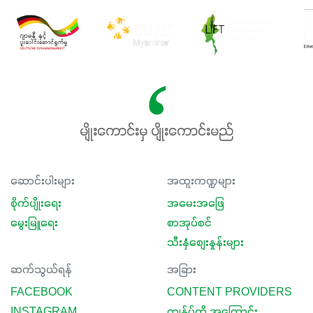
မျိုးကောင်းမှ ပျိုးကောင်းမည်
ဆောင်းပါးများ
အထူးကဏ္ဍများ
စိုက်ပျိုးရေး
အမေးအဖြေ
မွေးမြူရေး
စာအုပ်စင်
သီးနှံစျေးနှုန်းများ
ဆက်သွယ်ရန်
အခြား
FACEBOOK
CONTENT PROVIDERS
INSTAGRAM
ကျွန်ုပ်တို့ အကြောင်း