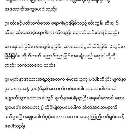
အစွန်းအထင်းဖြစ်စေနိုင်တဲ့ မော်လီကျူးတွေကို ချေဖျက်ဖို့ 
အထောက်အကူပေးပါသည်။
၇။ ဆီးနှင့်ပတ်သက်သော ရောဂါများဖြစ်သည့် ဆီးလွန်၊ ဆီးချုပ်၊ 
ဆီးပူ၊ ဆီးအောင့်ရောဂါများ ကိုလည်း ပျောက်ကင်းစေနိုင်သည်။
၈။ ရေငတ်ခြင်း၊ ဝမ်းတွင်းပူခြင်း၊ ဆာလောင်မွတ်သိပ်ခြင်း၊ ခံတွင်းမ
မြိန်ခြင်း၊ ကိုယ်လက် ညောင်းညာခြင်းအစရှိသည့် ရောဂါတို့ကို
လည်း သက်သာစေပါသည်။
၉။ မျက်နှာအသားအရည်အတွက် စိမ်းစားဥကို ပါးပါးလှီးပြီး မျက်နှာ
မှာ နေရာအနှံ့ (၁၀)မိနစ် လောက်ကပ်ပေးပါ။ အအေးဓါတ်ပယ်
ပျောက်သွားသောအခါတွင် မျက်နှာပေါ်မှခွာပြီး ရေစင်အောင် ဆေး
ချပေးပါ။ တစ်ပတ်(၂)ကြိမ်ပြုလုပ်ပေးပါက ဆဲလ်အသေများကို 
ဖယ်ရှားပြီး ချွေးပေါက်ပွင့်စေကာ အသားအရေ ကြည်လင်ရှင်းသန့်
စေပါသည်။