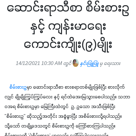
ဆောင်းရာသီစာ စိမ်းစားဥ
နှင့် ကျန်းမာရေး
ကောင်းကျိုး(၉)မျိုး
14/12/2021 10:30 AM တွင်
နှင်းဖြူဖြူ
မှ ရေးသား
စိမ်းစားဥ
မှာ ဆောင်းရာသီစာ စားစရာတစ်မျိုးဖြစ်ပြီး စားလိုက်
လျှင် ချိုချိုကြွပ်ကြွပ်လေး နှင့် ရင်ထဲအေးမြသွားစေပါသည်။ သဘာ
ဝအရ စိမ်းစားဥမှာ မြေကြီးထဲတွင်  ဥ, ဥသော အသီးဖြစ်ပြီး 
"စိမ်းစားဥ" ဆိုသည့်အတိုင်း အခွံခွာပြီး အစိမ်းစားလို့ရပါသည်။ 
သို့သော် တချို့ဒေသတွင် စိမ်းစားဥကို ကြော်စားကြပါသည်။ 