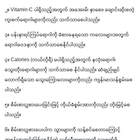
၂။ Vitamin-C ပါရှိသည့်အတွက် အအေးမိ၊ နှာစေး၊ ချောင်းဆိုးစတဲ့ 
ကူးစက်ရောဂါများကိုလည်း သက်သာစေပါသည်။
၃။ ပန်းနာရင်ကြပ်ရောဂါကို ခံစားနေရသော ကလေးများအတွက် 
ရောဂါဝေဒနာကို သက်သာစေနိုင်ပါသည်။
၄။ Calories (ကယ်လိုရီ) မပါရှိသည့်အတွက် နှလုံးရောဂါ၊ 
သွေးတိုးရောဂါများကို သက်သာစေ နိုင်ပါသည်။ ဆံချည်မျှင်
လောက်ရှိသော သွေးကြောလေးများကိုလည်း ကျန်းမာသန်စွမ်းစေ
ပါသည်။
၅။ စိမ်းစားဥစားပေးခြင်းဖြင့် ကိုယ်ခံစွမ်းအားကိုလည်း တိုးမြင့်စေ
ပါသည်။
၆။ စိမ်းစားဥစားပေးပါက သွားများကို သန့်စင်စေတာကြောင့် 