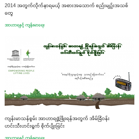
2014 အတွက်လိုက်နာရမယ့် အစားအသောက် စည်းမျဉ်းအသစ်
တွေ
အာဟာရနှင့် ကျန်းမာရေး
ကျန်းမာသန်စွမ်း အာဟာရဖွံ့ဖြိုးရန်အတွက် အိမ်ခြံဝန်း
ဟင်းသီးဟင်းရွက် စိုက်ပျိုးခြင်း
အာဟာရနှင့် ကျန်းမာရေး