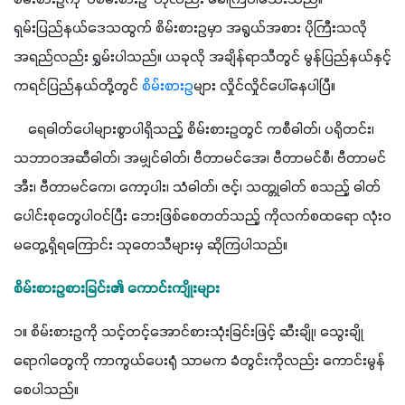
စိမ်းစားဥကို 'ပဲစိမ်းစားဥ' ဟုလည်း ခေါ်ကြပါသေးသည်။ 
ရှမ်းပြည်နယ်ဒေသထွက် စိမ်းစားဥမှာ အရွယ်အစား ပိုကြီးသလို 
အရည်လည်း ရွှမ်းပါသည်။ ယခုလို အချိန်ရာသီတွင် မွန်ပြည်နယ်နှင့် 
ကရင်ပြည်နယ်တို့တွင် 
စိမ်းစားဥ
များ လှိုင်လှိုင်ပေါ်နေပါပြီ။
    ရေဓါတ်ပေါများစွာပါရှိသည့် စိမ်းစားဥတွင် ကစီဓါတ်၊ ပရိုတင်း၊ 
သဘာဝအဆီဓါတ်၊ အမျှင်ဓါတ်၊ ဗီတာမင်အေ၊ ဗီတာမင်စီ၊ ဗီတာမင်
အီး၊ ဗီတာမင်ကေ၊ ကော့ပါး၊ သံဓါတ်၊ ဇင့်၊ သတ္တုဓါတ် စသည့် ဓါတ်
ပေါင်းစုတွေပါဝင်ပြီး ဘေးဖြစ်စေတတ်သည့် ကိုလက်စထရော လုံးဝ
မတွေ့ရှိရကြောင်း သုတေသီများမှ ဆိုကြပါသည်။
စိမ်းစားဥစားခြင်း၏ ကောင်းကျိုးများ
၁။ စိမ်းစားဥကို သင့်တင့်အောင်စားသုံးခြင်းဖြင့် ဆီးချို၊ သွေးချို
ရောဂါတွေကို ကာကွယ်ပေးရုံ သာမက ခံတွင်းကိုလည်း ကောင်းမွန်
စေပါသည်။