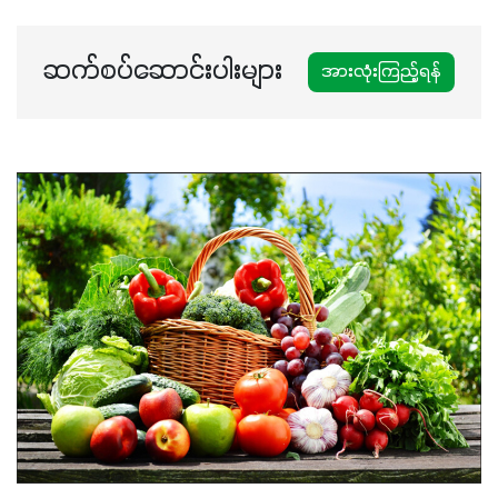
ဆက်စပ်ဆောင်းပါးများ
အားလုံးကြည့်ရန်