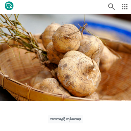
အာဟာရနှင့် ကျန်းမာရေး