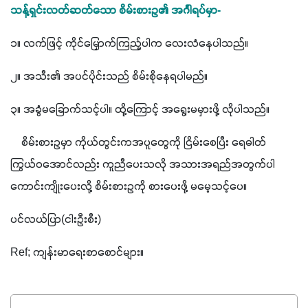
သန့်ရှင်းလတ်ဆတ်သော စိမ်းစားဥ၏ အင်္ဂါရပ်မှာ-
၁။ လက်ဖြင့် ကိုင်မြှောက်ကြည့်ပါက လေးလံနေပါသည်။
၂။ အသီး၏ အပင်ပိုင်းသည် စိမ်းစိုနေရပါမည်။
၃။ အခွံမခြောက်သင့်ပါ။ ထို့ကြောင့် အရွေးမမှားဖို့ လိုပါသည်။
    စိမ်းစားဥမှာ ကိုယ်တွင်းကအပူတွေကို ငြိမ်းစေပြီး ရေဓါတ်
ကြွယ်ဝအောင်လည်း ကူညီပေးသလို အသားအရည်အတွက်ပါ
ကောင်းကျိုးပေးလို့ စိမ်းစားဥကို စားပေးဖို့ မမေ့သင့်ပေ။
ပင်လယ်ပြာ(ငါးဦးစီး)
Ref; ကျန်းမာရေးစာစောင်များ။