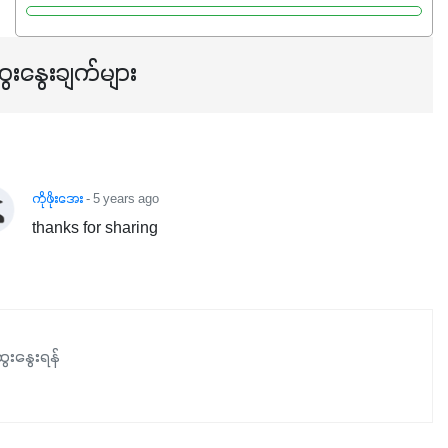
Potassium 8%က အပင်ရဲ့ ရောဂါဒဏ်၊ရာသီဥတုဒဏ်ခံနိုင်ရည်
ရှိမှုကို မြင့်တက်စေပြီး အသီးအရည်အသွေး၊ အရွယ်အစားနဲ့
အရသာ ပိုမိုကောင်းမွန်စေဖို့အတွက် လိုအပ်တဲ့အာဟာရဓာတ်
ေးနွေးချက်များ
ဖြစ်ပါတယ်။ ဟူးမစ်အက်စစ်ပါဝင်ပေါင်းစပ်ထားတဲ့အတွက်
အာဟာရဓာတ်စုပ်ယူမှုကောင်းမွန်လာခြင်း၊မြေဆီလွှာဖွဲ့စည်းပုံ
နှင့်ရေထိန်းနိုင်စွမ်းအားကောင်းလာခြင်းအပါအဝင်
အကျိုးကျေးဇူးများစွာကိုရရှိစေမှာဖြစ်ပါတယ်။ စပါးအပါအဝင်
နှံစားသီးနှံများ၊ပဲအမျိုးမျိုး၊ဟင်းသီးဟင်းရွက်နဲ့ ဥယျာဉ်ခြံသီးနှံ
ကိုဖိုးအေး
- 5 years ago
အားလုံးမှာ အသုံးပြုနိုင်တယ်ဆိုတော့ တစ်မျိုးတည်းနဲ့ အားလုံး
thanks for sharing
ပါဖက်(perfect)မယ့် စမတ်သီးစုံနော် အရွေးမမှားတာသေချာပြီ
မလို့ အတွေးမများဘဲ သီးနှံတိုင်းကြီးထွားအောင် ဖန်းလင့်ရဲ့ #စ
မတ်သီးစုံကို သုံးကြပါစို့....
ေးနွေးရန်