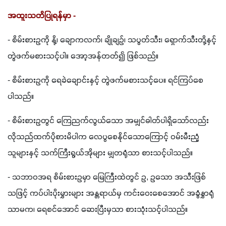
အထူးသတိပြုရန်မှာ - 
- စိမ်းစားဥကို နို့၊ ချောကလက်၊ ချိုချဉ်၊ သပွတ်သီး၊ ရှောက်သီးတို့နှင့် 
တွဲဖက်မစားသင့်ပါ။ အော့အန်တတ်၍ ဖြစ်သည်။
- စိမ်းစားဥကို ရေခဲချောင်းနှင့် တွဲဖက်မစားသင့်ပေ။ ရင်ကြပ်စေ
ပါသည်။
- စိမ်းစားဥတွင် ကြေညက်လွယ်သော အမျှင်ဓါတ်ပါရှိသော်လည်း 
လိုသည်ထက်ပိုစားမိပါက လေပွစေနိုင်သောကြောင့် ဝမ်းမီးညံ့
သူများနှင့် သက်ကြီးရွယ်အိုများ မျှတရုံသာ စားသင့်ပါသည်။
- သဘာဝအရ စိမ်းစားဥမှာ မြေကြီးထဲတွင် ဥ, ဥသော အသီးဖြစ်
သဖြင့် ကပ်ပါးပိုးမွှားများ အန္တရာယ်မှ ကင်းဝေးစေအောင် အခွံနွှာရုံ
သာမက၊ ရေစင်အောင် ဆေးပြီးမှသာ စားသုံးသင့်ပါသည်။