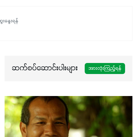
ေးနွေးရန်
ဆက်စပ်ဆောင်းပါးများ
အားလုံးကြည့်ရန်