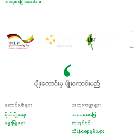
အတွေးအမြင်ဆောင်းပါး
မျိုးကောင်းမှ ပျိုးကောင်းမည်
ဆောင်းပါးများ
အထူးကဏ္ဍများ
စိုက်ပျိုးရေး
အမေးအဖြေ
မွေးမြူရေး
စာအုပ်စင်
သီးနှံစျေးနှုန်းများ