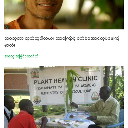
ဘဝဆိုတာ လွယ်ကူပါတယ်။ ဘာကြောင့် ခက်ခဲအောင်လုပ်နေကြ
မှာလဲ။
အတွေးအမြင်ဆောင်းပါး