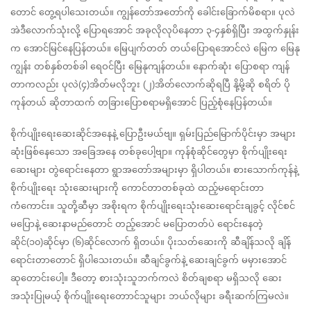
တောင် တွေ့ရပါသေးတယ်။ ကျွန်တော်အတော်ကို ခေါင်းခြောက်မိစရာ။ ပုလဲ 
အဲဒီလောက်သုံးလို့ ပြောရအောင် အခုလိုလုပိနေတာ ၃-၄နှစ်ရှိပြီး အထွက်နှုန်း
က အောင်မြင်နေပြန်တယ်။ မြေပျက်တတ် တယ်ပြောရအောင်လဲ မြေက မြေနု
ကျွန်း တစ်နှစ်တစ်ခါ ရေဝင်ပြီး မြေနုကျန်တယ်။ နောက်ဆုံး ပြောစရာ ကျန်
တာကလည်း ပုလဲ(၄)အိတ်မလိုဘူး (၂)အိတ်လောက်ဆိုရပြီ နို့မို့ဆို စရိတ် ပို
ကုန်တယ် ဆိုတာထက် တခြားပြောစရာမရှိအောင် ပြည့်စုံနေပြန်တယ်။
စိုက်ပျိုးရေးဆေးဆိုင်အနေနဲ့ ပြောဦးမယ်ဗျ။ ရှမ်းပြည်မြောက်ပိုင်းမှာ အများ
ဆုံးဖြစ်နေသော အခြေအနေ တစ်ခုပေါ့ဗျာ။ ကုန်စုံဆိုင်တွေမှာ စိုက်ပျိုးရေး
ဆေးများ တွဲရောင်းနေတာ ရွာအတော်အများမှာ ရှိပါတယ်။ စားသောက်ကုန်နဲ့ 
စိုက်ပျိုးရေး သုံးဆေးများကို ကောင်တာတစ်ခုထဲ ထည့်မရောင်းတာ 
ကံကောင်း။ သူတို့ဆီမှာ အစိုးရက စိုက်ပျိုးရေးသုံးဆေးရောင်းချခွင့် လိုင်စင် 
မပြောနဲ့ ဆေးနာမည်တောင် တည့်အောင် မပြောတတ်ပဲ ရောင်းနေတဲ့
ဆိုင်(၁၀)ဆိုင်မှာ (၆)ဆိုင်လောက် ရှိတယ်။ ပိုးသတ်ဆေးကို ဆီချိန်သလို ချိန်
ရောင်းတာတောင် ရှိပါသေးတယ်။ ဆီချင်ခွက်နဲ့ ဆေးချင်ခွက် မမှားအောင် 
ဆုတောင်းပေါ့။ ဒီတော့ စားသုံးသူဘက်ကလဲ စိတ်ချစရာ မရှိသလို ဆေး
အသုံးပြုမယ့် စိုက်ပျိုးရေးတောာင်သူများ ဘယ်လိုများ ခရီးဆက်ကြမလဲ။