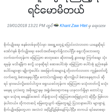
ရင်မောမိတယ်
19/01/2018 13:21 PM တွင်
Khant Zaw Htet
မှ ရေးသား
စိုက်ပျိုးရေး စနစ်တစ်ခုတိုင်းမှာ အရွေ့တွေနဲ့ ပြောင်းလဲလာတာ ယနေ့ဆိုရင် 
အော်ဂဲနစ် စိုက်ပျိုးရေး ခေတ်အထိရောက်ရှိလာပါပြီ။ ရှေးဘိုးဘေးတွေ 
လက်ထက်တုန်းက မြေသြဇာ ဓာတုဆေး ဆိုတာမရှိ နွားချေး ကြက်ချေး သုံး
ရမှန်း မသိချိန်က စလို့ ယခုဆိုရင် ဆေးပေါင်းစုံ၊ မြေသြဇာ ပေါင်းစုံ နည်းစနစ်
ပေါင်းများစွာ မျိုးကွဲပေါင်း အမြောက်အများနဲ့ တိုးတက်လာတာ ကျွန်တော်တို့ 
လက်တွေ့ ခံစားနေရပါပြီ။ ကောင်းကျိုးရော ဆိုးကျိုးပါ ခံစားနေရတယ် ဆို
ရင် မှားမယ်လို့မထင်ပါဘူး။ ရှေးယခင်တုန်းက မြေသြဇာ မသုံးတတ်လို့ မသုံး
မနေရ ပုလဲတွေ အစိုးရဌာနမှ အရှုံးခံဝေရာကနေ ယခုလက်ရှိမှာ တောင်သူ
များ မသုံးရ မနေနိုင်အောင် ဘိန်းစွဲသလို မြေသြဇာအဖြူ(ပုလဲ) ဆိုပြီး ဖြစ်လာ
ခဲ့ပါတယ်။ ထိုကတဆင့် မြေတွေပျက် မြေတွေချဉ် ပြဿနာပေါင်း များစွာနဲ့ 
စိုက်ပျိုးမြေတွေဟာ အလဲလဲ အပြိုပြိုဖြစ်နေကြပါပြီ။ တကယ် ရင်မောစရာ