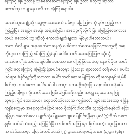
ကြောင့် မြေပွတာနဲ့ သစ်ဆွေးဓာတ်ကြောင့် မြေပွတာ မတူဘူးဆိုတာ 
တောင်သူ အများစု မသိတာ အံ့သြစရာပါ။
တောင်သူအချို့ကို တွေဖူးသေးတယ် ခင်ဗျ။ မြေသြဇာကို နမ်းကြည့် စား
ကြည့်ပြီး အချဉ်၊ အဖန်၊ အနံ့ အပြင်း၊ အပျော့ကိုလိုက်ပြီး မြေသြဇာကောင်း
တယ် မကောင်းဘူးဆိုတဲ့ ကောက်ချက်ချတာ မြင်ဖူးပါသေးတယ်။ 
တကယ်လို့များ အခုခေတ်စားနေတဲ့ ပေါင်းသတ်ဆေးမြေသြဇာတွေကို အခု
လိုများ စားကြည့် နမ်းကြည့်ခဲ့ရင် ပေါင်းသတ်ဆေးမြေသြဇာဆိုလို့ 
ကောင်းကျိုးမထင်စေချင်ပါ။ ခဏတာ အကျိုးရှိနိုင်ပေမယ့် နောက်ပိုင်း ဓာတ်
ကြွင်းတွေကြောင့် မြေကြီးနဲ့အပင်တွေမှာ ပြဿနာ များလာပါလိမ့်မယ်။ ပေါင်း
ပင်များ ခံနိုင်ရည်တိုးလာကာ ပေါင်းသတ်ဆေးမြေသြဇာ တိုးကျွေးရင်းနဲ့ မိမိ
စိုက်တဲ့ အပင်ကော ပေါင်းပင်ပါ သေမှာ ပထမဦးဆုံးပြဿနာပါ။ မယုံစမ်း
ကြည့်ပေါ့ဗျာ။ ပိုးသတ်ဆေး ပြင်းမပြင်းကိုလည်း အနံ့ရှု သုသေတန ပြု
သူများ ရှိပါသေးတယ်။ ဧရာဝတီတိုင်းဘက် ကျွန်တော် ကွင်းဆင်းတော့ မြေနု
ကျွန်းတွေမှာ အစေ့ထုတ်ပြောင်းတွေ စိုက်ကြပါတယိ။ သူတို့စိုက်စနစ်ကို ပြော
ချိန်မှာ အတော်လေး မျက်လုံးပြူးစရာဗျ။ မြေပြင်ချိန်မှာ ပုလဲ(၄)အိတ် ၁ဧက
နှုန်း တစ်ခါထဲထည့်၊ မြေပြင်ပြီး တစ်ပတ်အကြာမှာ စိုက်သတဲ့။ ထူးခြားတာ
က အဲဒီဒေသမှာ ပြောင်းတစ်ပင်ကို (၂) ဖူးအောင်ရမယ့်အစား (၃)ဖူး၊ (၄)ဖူး