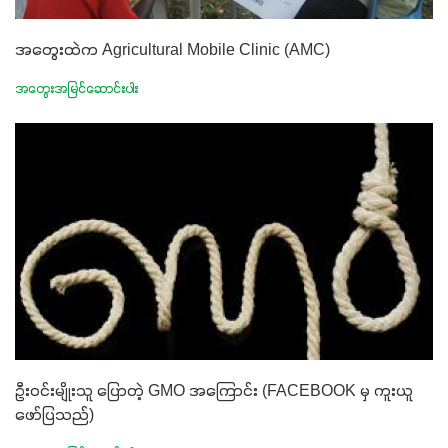
အတွေးထဲက Agricultural Mobile Clinic (AMC)
အတွေးအမြင်ဆောင်းပါး
ဦးဝင်းမျိုးသူ ပြောတဲ့ GMO အကြောင်း (FACEBOOK မှ ကူးယူ
ဖော်ပြသည်)