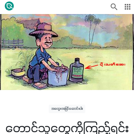
အတွေးအမြင်ဆောင်းပါး
တောင်သူတွေကိုကြည့်ရင်း