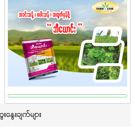
ကြောင့် ကိုယ်သုံးသမျှ ကိုယ့်အတွက်အကျိုးရစေမယ့်
အရည်အသွေးစိတ်ချရတဲ့ သွင်းအားစုပစ္စည်းတွေကိုပဲ ရွေးချယ်
သုံးသင့်ပါတယ်။
ေးနွေးချက်များ