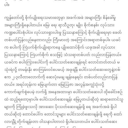
ပါ။
ကျွန်တော်တို့ စိုက်ပျိုးရေးသမားတွေမှာ အခက်အခဲ အများကြီး စိန်ခေါ်မှု 
အများကြီးရှိနေပါတယ်။ မြေ၊ ရေ၊ ရာသီဥတု၊ မျိုး၊ စိုက်စနစ်၊ လုပ်သား 
ကဏ္ဍပေါင်းစုံပါပဲ။ လုပ်သားရှားပါးမှု ပြဿနာကြောင့် စိုက်ပျိုးရေးမှာ ခေတ်
တစ်ပတ်ပြန်လည်နေတာလည်း ကြီးမားတဲ့ အကြောင်းအရာတစ်ခုပါ။ ယခင်
က စပါးကို ကြဲပက်စိုက်ပျိုးရာကနေ ပျိုးထောင်စိုက် ယခုအခါ လုပ်သား
ပြဿနာကြောင့် ကြဲပက်စိုက် စသဖြင့် သံသရာတစ်ပတ် လည်လာပြန်တယ်။ 
ယခင်က စပါးကြားပေါင်းကို ပေါင်းသတ်ဆေးဖျန်းရင် လောင်တတ်တယ် မ
သုံးရဲလို့ တမန်းနိုး ဓားကြမ်းဝင်ပေမယ့် အခုချိန် ပေါင်းသတ်ဆေးတွေနဲ့တစ်
ဧက ၂-၃လီတာလောက်ကို ဆေးပုံးမချ ဖျန်းနေရင်း တစ်ပတ်လည်လာပြန်
တယ်။ အရင်တုန်းက မြေပျက်တာ မြေသြဇာ အလွန်အကျွံသုံးလို့ 
ကောက်ချက်စွဲပေမဲ့ လက်ရှိ အနေအထားမှာ ပေါင်းသတ်ဆေးပါ ထိုခေါင်းစဉ်
ထဲ ထည့်ရတော့မှာပါ။ ပေါင်းသတ်ဆေးဖျန်း မြေပွတယ်ဆိုတဲ့ ဆရာတောင်သူ
များကို ကြုံခဲ့ဖူးသလို အားဆေး ပိုးသတ်ဆေးဖျန်းဖို့ ရေ အခက်အခဲ ရှိပါ
တယ်ဆိုတဲ့ တောင်ပေါ်က တောင်သူများ ပေါင်းသတ်ဆေးဖျန်းဖို့ ရေကို ထော်
လာဂျီနဲ့ တိုက်ဖျန်းတာ ဝါသနာပါတာလဲ ရှိပါသေးတယ်။ ပေါင်းသတ်ဆေး