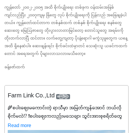
ကျွန်တော် ၂၀၀၂-၂၀၀၅ အထိ စိုက်ပျိုးရေး တစ်ခုက ဝန်ထမ်းအဖြစ် 
ကျင်လည်ပြီး ၂၀၀၇ကျမှ ခြံတွေ လုပ် စိုက်ပျိုးရေးကို ပြန်လည် အခြေချခဲ့ပါ
တယ်။ ကျွန်တော်ထင်တာက တစ်နှစ်ထက် တစ်နှစ် စိုက်ပျိုးရေး စနစ်တွေ 
ဆေးတွေ မြေသြဇာတွေ တိုးပွားလာတာမြင်တော့ တောင်သူတွေ အရမ်းကို 
တိုးတက်လာပြီ ထင်တာ။ လက်တွေ့ကျတာ့ ပိုးနဲ့ရောဂါ မကွဲသုူတွေက ယနေ့
အထိ ရှိနေဆဲပါ။ ဆေးဖျန်းရင်း စိုက်ခင်းထဲမှာတင် သေဆုံးသူ ယခင်ကထက်
တောင် အရေအတွက် ပိုများလာသလားမသိတော့။
ခန့်ဇော်ထက်
Farm Link Co.,Ltd
ကြော်ငြာ
🌾စပါးဈေးမကောင်းတဲ့ ရာသီမှာ အမြတ်ကျန်အောင် ဘယ်လို
စိုက်မလဲ⁉️ ❗စပါးဈေးကလည်းမသေချာ၊ သွင်းအားစုစရိတ်တွေ
ကလည်း တက်နေတဲ့ဒီလိုအချိန်မှာ သွင်းအားစုဖိုးကို လျှော့ချပြီး
Read more
အထွက်နှုန်းကို ထိန်းထားနိုင်မှ ဦးကြီးတို့ အဆင်ပြေမှာနော် ✔️ဒါ