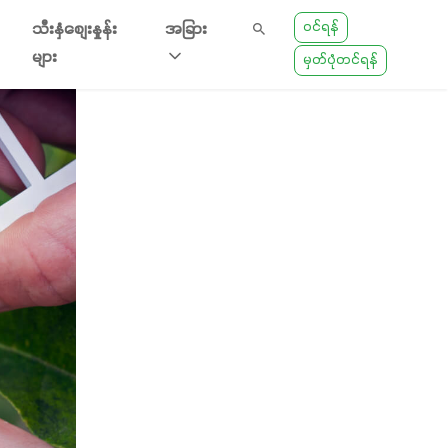
ဝင်ရန်
သီးနှံစျေးနှုန်း
အခြား
များ
မှတ်ပုံတင်ရန်