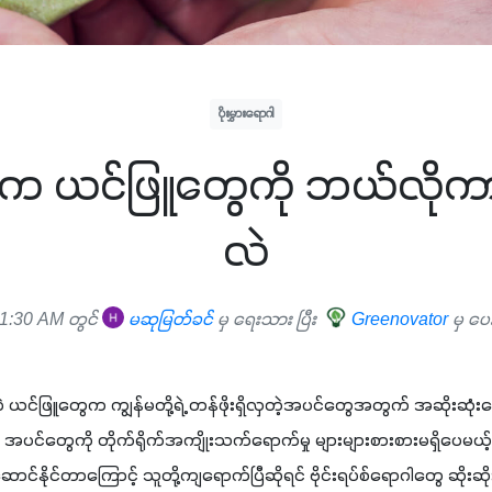
ပိုးမွှားရောဂါ
ထဲက ယင်ဖြူတွေကို ဘယ်လိုကာ
လဲ
1:30 AM တွင်
မဆုမြတ်ခင်
မှ ရေးသား ပြီး
Greenovator
မှ ပေ
ပဲ ယင်ဖြူတွေက ကျွန်မတို့ရဲ့ တန်ဖိုးရှိလှတဲ့အပင်တွေအတွက် အဆိုးဆုံး
ပင်တွေကို တိုက်ရိုက်အကျိုးသက်ရောက်မှု များများစားစားမရှိပေမယ့် 
နိုင်တာကြောင့် သူတို့ကျရောက်ပြီဆိုရင် ဗိုင်းရပ်စ်ရောဂါတွေ ဆိုးဆို