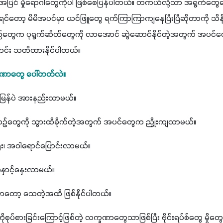
ွေအပြင် မှိုရောဂါတွေကိုပါ ဖြစ်စေပြန်ပါတယ်။ တကယ်လို့သာ အရွက်တွေပေ
ရင်တော့ မိမိအပင်မှာ ယင်ဖြူတွေ ရက်ကြာကြာကျနေပြီးပြီဆိုတာကို သိနို
တွေက ပုရွက်ဆိတ်တွေကို လာအောင် ဆွဲဆောင်နိုင်တဲ့အတွက် အပင်တွေ
ြောင်း သတိထားနိုင်ပါတယ်။ 
ခဏာတွေ ပေါ်တတ်လဲ။
ြန်ပဲ အားနည်းလာမယ်။ 
စ်စဉ်တွေကို သွားထိခိုက်တဲ့အတွက် အပင်တွေက ညှိုးကျလာမယ်။
ြီး၊ အဝါရောင်ပြောင်းလာမယ်။
်နှောင့်နှေးလာမယ်။ 
ှာတော့ သေတဲ့အထိ ဖြစ်နိုင်ပါတယ်။
ုပ်စားခြင်းကြောင့်ဖြစ်တဲ့ လက္ခဏာတွေသာဖြစ်ပြီး ဗိုင်းရပ်စ်တွေ မှိုတ