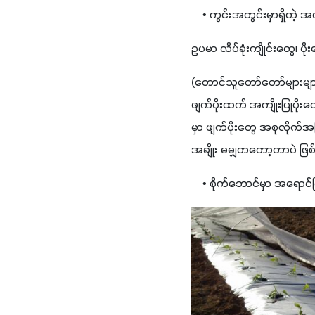
    • ကွင်းအတွင်းမှာရှိတဲ့ အ
ဥပမာ လိပ်ခုံးကျိုင်းတွေ၊ ပ
(တောင်သူတော်တော်များမျ
ဖျက်ပိုးထက် အကျိုးပြုပို
မှာ ဖျက်ပိုးတွေ အစုလိုက်အ
အချိုး မမျှတတော့တာပဲ ဖြစ
    • စိုက်ဘောင်မှာ အရောင်ပ