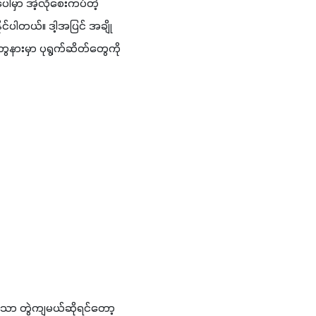
ါ်မှာ အဲ့လိုစေးကပ်တဲ့
င်ပါတယ်။ ဒါ့အပြင် အချို
နားမှာ ပုရွက်ဆိတ်တွေကို
ွေသာ တွဲကျမယ်ဆိုရင်တော့ 