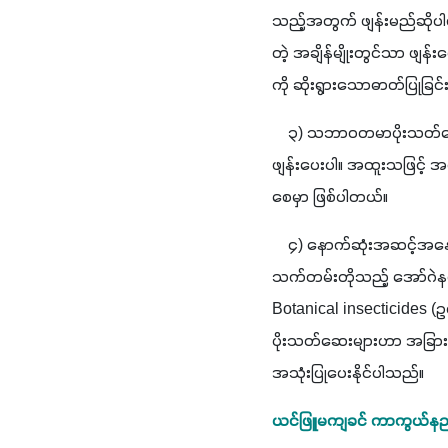
သည့်အတွက် ဖျန်းမည်ဆိုပါက
တဲ့ အချိန်မျိုးတွင်သာ ဖျန
ကို ဆိုးရွားသောဓာတ်ပြုခြင
    ၃) သဘာဝတမာပိုးသတ်ဆေ
ဖျန်းပေးပါ။ အထူးသဖြင့် 
စေမှာ ဖြစ်ပါတယ်။
    ၄) နောက်ဆုံးအဆင့်
သက်တမ်းတိုသည့် အော်ဂဲနစ် 
Botanical insecticides (
ပိုးသတ်ဆေးများဟာ အခြားဓ
အသုံးပြုပေးနိုင်ပါသည်။
ယင်ဖြူမကျခင် ကာကွယ်နည်