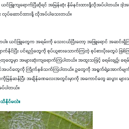
 ယင်ဖြူကျရောက်ပြီဆိုရင် အမြန်ဆုံး နှိမ်နင်းထားဖို့လိုအပ်ပါတယ်။ ဒါ့
း လုပ်ဆောင်ထားဖို့ လိုအပ်ပါသေးတယ်။
ကြမှာပါ။ ယင်ဖြူတွေက အရမ်းကို သေးငယ်ပြီးတော့ အဖြူရောင် အဆင်းရှ
က်နိုင်ပြီး ပင်ရည်တွေကို စုပ်ယူစားသောက်ကြတဲ့ စုပ်စားပိုးတွေပဲ ဖြစ်
ဥတုတွေမှာ အများဆုံးကျရောက်ကြပါတယ်။ အထူးသဖြင့် ခရမ်းချဉ်၊ ခရမ်းသီ
နွယ်ဝင်အပင်တွေကို ကြိုက်နှစ်သက်ကြပါတယ်။ ဥတွေကို အရွက်ရဲ့အောက်မျ
ကိုမြန်ဆန်ပြီး အချိန်ခဏလေးအတွင်းမှာကို အကောင်တွေ ဆပွား များသ
ုအပ်ပါတယ်။
ိနိုင်မလဲ။