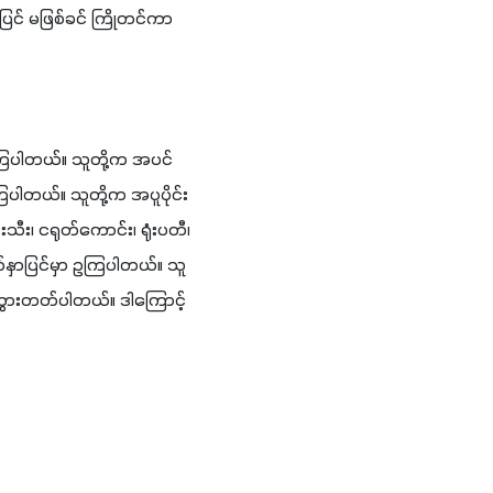
အပြင် မဖြစ်ခင် ကြိုတင်ကာ
ိကြပါတယ်။ သူတို့က အပင်
ကြပါတယ်။ သူတို့က အပူပိုင်း
း၊ ငရုတ်ကောင်း၊ ရုံးပတီ၊ 
က်နှာပြင်မှာ ဥကြပါတယ်။ သူ
ွားတတ်ပါတယ်။ ဒါကြောင့် 