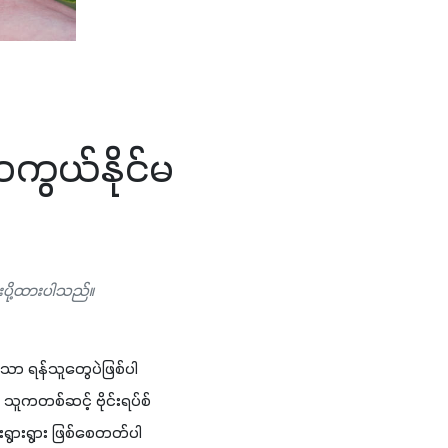
ကွယ်နိုင်မ
းပို့ထားပါသည်။
သော ရန်သူတွေပဲဖြစ်ပါ
သူကတစ်ဆင့် ဗိုင်းရပ်စ်
းရွားရွား ဖြစ်စေတတ်ပါ