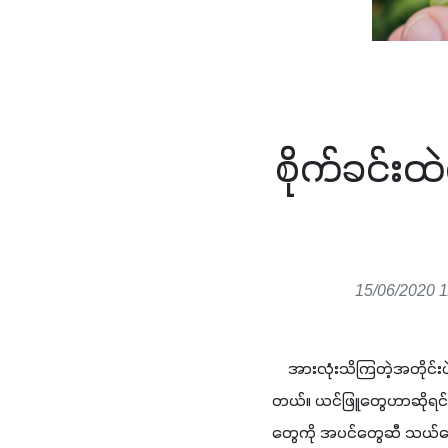
စိုက်ခင်း
15/06/2020 1
    အားလုံးသိကြတဲ့အတိုင်း
တယ်။ ယင်ဖြူတွေဟာဆိုရင် အ
တွေကို အပင်တွေဆီ သယ်ဆောင်