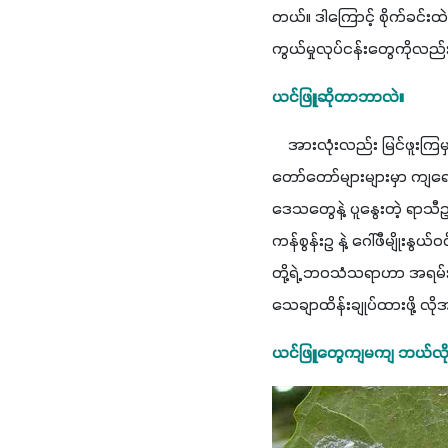
တယ်။ ဒါကြောင့် စိုက်ခင်းထဲ
ကွယ်မှုလုပ်ငန်းတွေကိုလည်
ယင်ဖြူဆိုတာဘာလဲ။
    အားလုံးလည်း မြင်ဖူး
တော်တော်များများမှာ ကျရော
ဒေသတွေနဲ့ ပူနွေးတဲ့ ရာသီ
ကန်စွန်းဥ နဲ့ ဂေါ်ဖီမျိုး
တို့ရဲ့ ဘဝသံသရာဟာ အရမ်း
သေချာထိန်းချုပ်ထားဖို့ လိ
ယင်ဖြူတွေကျမကျ ဘယ်လိုသ