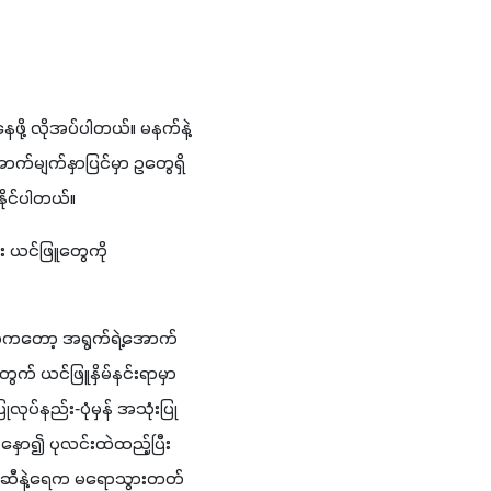
နေဖို့ လိုအပ်ပါတယ်။ မနက်နဲ့ 
ာက်မျက်နှာပြင်မှာ ဥတွေရှိ
ိုင်ပါတယ်။
း ယင်ဖြူတွေကို 
ရမှာကတော့ အရွက်ရဲ့အောက်
က် ယင်ဖြူနှိမ်နင်းရာမှာ 
ုပ်နည်း-ပုံမှန် အသုံးပြု
ှော၍ ပုလင်းထဲထည့်ပြီး 
းပါ၊ ဆီနဲ့ရေက မရောသွားတတ်