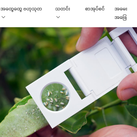
အထွေထွေ ဗဟုသုတ
သတင်း
စာအုပ်စင်
အမေး
အဖြေ