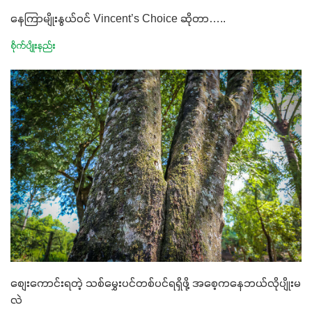
နေကြာမျိုးနွယ်ဝင် Vincent’s Choice ဆိုတာ…..
စိုက်ပျိုးနည်း
စျေးကောင်းရတဲ့ သစ်မွှေးပင်တစ်ပင်ရရှိဖို့ အစေ့ကနေဘယ်လိုပျိုးမ
လဲ