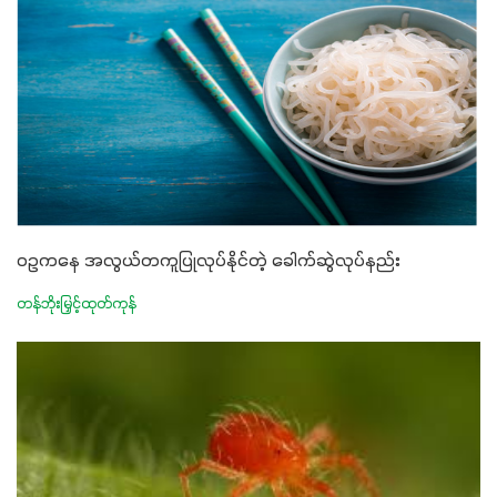
ဝဥကနေ အလွယ်တကူပြုလုပ်နိုင်တဲ့ ခေါက်ဆွဲလုပ်နည်း
တန်ဘိုးမြှင့်ထုတ်ကုန်