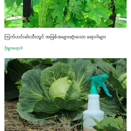
ကြက်ဟင်းခါးသီးတွင် အဖြစ်အများဆုံးသော ရောဂါများ
ပိုးမွှားရောဂါ