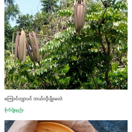
ကြောင်လျှာပင် ဘယ်လိုပျိုးမလဲ
စိုက်ပျိုးနည်း