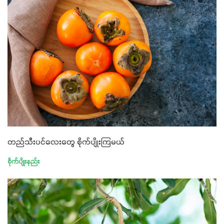
တည်သီးပင်လေးတွေ စိုက်ပျိုးကြမယ်
စိုက်ပျိုးနည်း