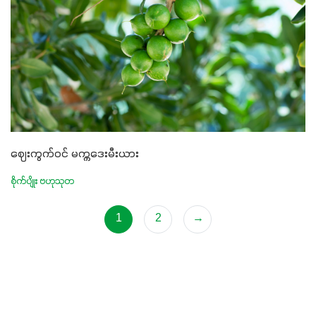
ဈေးကွက်ဝင် မက္ကဒေးမီးယား
စိုက်ပျိုး ဗဟုသုတ
1
2
→