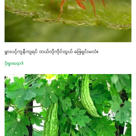
မွှားပင့်ကူနီကျရင် ဘယ်လိုကိုင်တွယ် ဖြေရှင်းမလဲ။
ပိုးမွှားရောဂါ