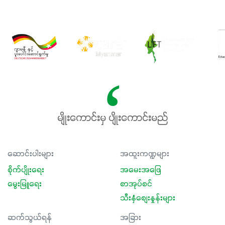
မျိုးကောင်းမှ ပျိုးကောင်းမည်
ဆောင်းပါးများ
အထူးကဏ္ဍများ
စိုက်ပျိုးရေး
အမေးအဖြေ
မွေးမြူရေး
စာအုပ်စင်
သီးနှံစျေးနှုန်းများ
ဆက်သွယ်ရန်
အခြား