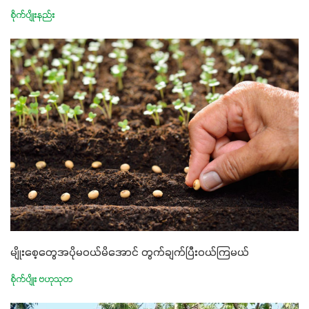
စိုက်ပျိုးနည်း
မျိုးစေ့တွေအပိုမဝယ်မိအောင် တွက်ချက်ပြီးဝယ်ကြမယ်
စိုက်ပျိုး ဗဟုသုတ