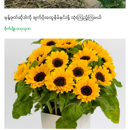
မုန့်ဖုတ်ဆိုဒါကို ဖျက်ပိုးတွေနှိမ်နင်းဖို့ သုံးကြည့်ကြမယ်
စိုက်ပျိုး ဗဟုသုတ