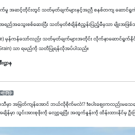
ရွက်မှု အဆင့်တိုင်းတွင် သတ်မှတ်ချက်များနှင့်အညီ စနစ်တကျ ဆောင်ရွက
 အရည်အသွေးစစ်ဆေးပြီး သတ်မှတ်စံချိန်စံညွှန်းပြည့်မီမှသာ မျိုးအဖြစ်သုံ
ce) မှန်ကန်သော်လည်း သတ်မှတ်ချက်များအတိုင်း လိုက်နာဆောင်ရွက်နိုင်မှ
့ (Grain) သာ ရမည်ကို သတိပြုရန်လိုအပ်ပါသည်။
းစီးဌာန
ကြော်ငြာ
ာသီမှာ အမြတ်ကျန်အောင် ဘယ်လိုစိုက်မလဲ⁉️ ❗စပါးဈေးကလည်းမသေချာ
မှာ သွင်းအားစုဖိုးကို လျှော့ချပြီး အထွက်နှုန်းကို ထိန်းထားနိုင်မှ ဦး
ျှ ကိုယ့်အတွက်အကျိုးရစေမယ့် အရည်အသွေးစိတ်ချရတဲ့ သွင်းအားစုပစ္စည