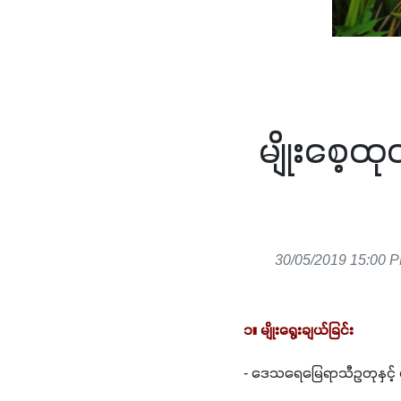
မျိုးစေ့ထ
30/05/2019 15:00 P
၁။ မျိုးရွေးချယ်ခြင်း
- ဒေသရေမြေရာသီဥတုနှင့် ကိ