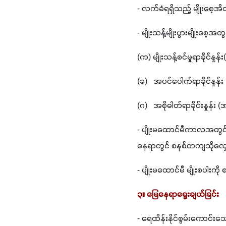
- လက်ခံရရှိသည့် မျိုးစေ့အ
- မျိုးသန့်မျိုးပွားမျိုးစေ့အ
(က) မျိုးသန့်စင်မှုရာခိုင်နှ
(ခ)   အပင်ပေါက်ရာခိုင်နှုန်း
(ဂ)   အစိုဓါတ်ရာခိုင်းနှုန်း 
- ပျိုးမထောင်မီကာလအတွင်း
နေရာတွင် စနစ်တကျသိုလှေ
- ပျိုးမထောင်မီ မျိုးစပါးကိ
၃။ မြေနေရာရွေးချယ်ခြင်း
- ရေထိန်းနိုင်စွမ်းကောင်းသ