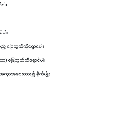
်ပါ။ 
်ပါ။
ည့် မြေကွက်ကိုရှောင်ပါ။ 
ော) မြေကွက်ကိုရှောင်ပါ။
 ပေ အကွာအဝေးထား၍ စိုက်ပျိုး