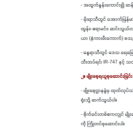
- အထွက်နှုန်းကောင်း၍ ဆန်
- မိုးရာသီတွင် အောက်မြန်
ထွန်း၊ ဧရာမင်း၊ ဆင်းသွယ်လ
ယာ (နှံကားမီးကောက်) စသည့်မ
- နွေရာသီတွင် ဒေသ ရေမြေ
သီးထပ်ရင်၊ IR-747 နှင့် သ
၂။ မျိုးစေ့ရယူစုဆောင်းခြင်း
- မျိုးစေ့ဌာနခွဲမှ ထုတ်လုပ်သည
ရုံးသို့ ဆက်သွယ်ပါ။ 
- စိုက်ခင်းတစ်ဧကလျှင် မျို
ကို ကြိုတင်စုဆောင်းပါ။ 