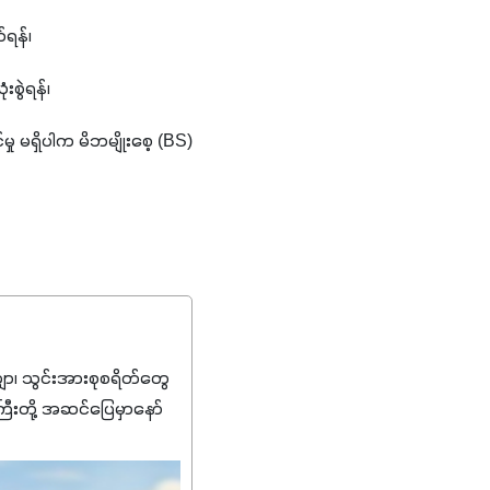
်ရန်၊
းစွဲရန်၊
ု မရှိပါက မိဘမျိုးစေ့ (BS) 
၊ သွင်းအားစုစရိတ်တွေ
ကြီးတို့ အဆင်ပြေမှာနော်
်းတွေကိုပဲ ရွေးချယ်သုံး