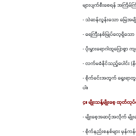
များပျက်စီးစေရန် အကြိမ်ကြ
- သဲဆန်လွန်းသော မြေအမျို
- ရေကြီးနစ်မြုပ်လေ့ရှိသော
- ပိုးမွှားရောဂါထူပြောစွာ 
- လက်မခံနိုင်သည့်ပေါင်း (
- စိုက်ခင်းအတွက် ရွေးရာတွင
ပါ။ 
၄။ မျိုးသန့်မျိုးစေ့ ထုတ်လ
- မျိုးစေ့အဆင့်အလိုက် မျိုး
- စိုက်နည်းစနစ်များ မှန်ကန်စွ