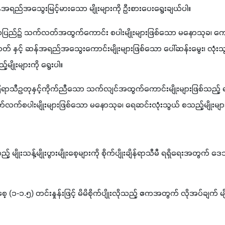
အရည်အသွေးမြင့်မားသော မျိုးများကို ဦးစားပေးရွေးချယ်ပါ။ 
မာပြည်၌ သက်လတ်အထွက်ကောင်း စပါးမျိုးများဖြစ်သော မနောသုခ၊ ကျော်
တ် နှင့် ဆန်အရည်အသွေးကောင်းမျိုးများဖြစ်သော ပေါ်ဆန်းမွေး၊ လုံးသွယ
ျိုးများကို ရွေးပါ။
ရာသီဥတုနှင့်ကိုက်ညီသော သက်လျင်အထွက်ကောင်းမျိုးများဖြစ်သည့် ရ
တ်လက်စပါးမျိုးများဖြစ်သော မနောသုခ၊ ရေဆင်းလုံးသွယ် စသည့်မျိုးများက
့် မျိုးသန့်မျိုးပွားမျိုးစေ့များကို စိုက်ပျိုးချိန်ရာသီမီ ရရှိရေးအတွက် ဒေသ
းစေ့ (၁-၁.၅) တင်းနှုန်းဖြင့် မိမိစိုက်ပျိုးလိုသည့် ဧကအတွက် လိုအပ်ချ