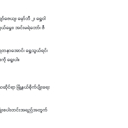
ဇေယျ၊ မှော်ဘီ ၂၊ ရွှေဝါ
်မွှေး၊ အင်းမရဲဘော်၊ ဇီ
တနာအောင်၊ ရွှေသွယ်ရင်၊ 
ို ရွေးပါ။ 
ဆိုင်ရာ မြို့နယ်စိုက်ပျိုးရေး
က် မျိုးစပါးတင်းအရည်အတွက်