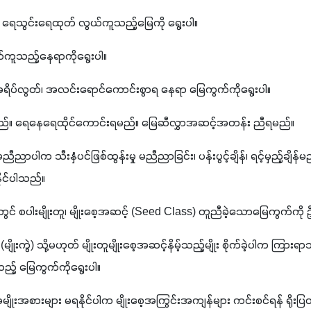
း၊ ရေသွင်းရေထုတ် လွယ်ကူသည့်မြေကို ရွေးပါ။
်ကူသည့်နေရာကိုရွေးပါ။
ပ်လွတ်၊ အလင်းရောင်ကောင်းစွာရ နေရာ မြေကွက်ကိုရွေးပါ။
်။ ရေနေရေထိုင်ကောင်းရမည်။ မြေဆီလွှာအဆင့်အတန်း ညီရမည်။ 
ါက သီးနှံပင်ဖြစ်ထွန်းမှု မညီညာခြင်း၊ ပန်းပွင့်ချိန်၊ ရင့်မှည့်ချိန်မညီည
ုင်ပါသည်။ 
တွင် စပါးမျိုးတူ၊ မျိုးစေ့အဆင့် (Seed Class) တူညီခဲ့သောမြေကွက်ကို 
(မျိုးကွဲ) သို့မဟုတ် မျိုးတူမျိုးစေ့အဆင့်နိမ့်သည့်မျိုး စိုက်ခဲ့ပါက ကြားရာ
ခဲ့သည့် မြေကွက်ကိုရွေးပါ။
မျိုးအစားများ မရနိုင်ပါက မျိုးစေ့အကြွင်းအကျန်များ ကင်းစင်ရန် ရိုးပြတ