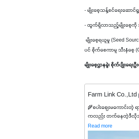
- မျိုးစေ့သန့်စင်ရေးဆောင်
- ထွက်ရှိလာသည့်မျိုးစေ့ကို
 မျိုးစေ့ရယူမှု (Seed Sour
ပင် စိုက်စေကာမူ သီးနှံစေ
မျိုးစေ့ဌာနခွဲ၊ စိုက်ပျိုးရေးဦ
Farm Link Co.,Ltd
🌾စပါးဈေးမကောင်းတဲ့ ရ
ကလည်း တက်နေတဲ့ဒီလိုအချိန်
✔️ဒါကြောင့် ကိုယ်သုံးသမ
Read more
သင့်ပါတယ်။