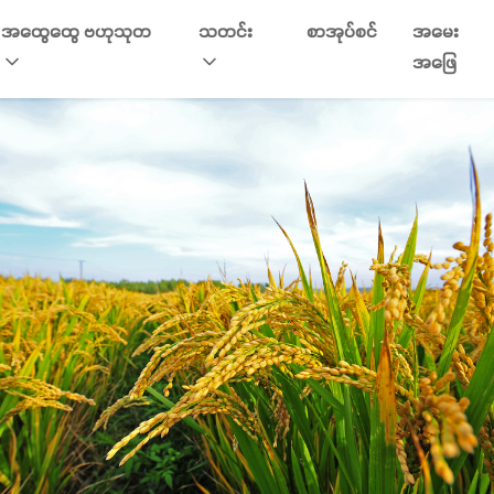
အထွေထွေ ဗဟုသုတ
သတင်း
စာအုပ်စင်
အမေး
အဖြေ