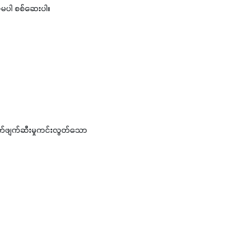
ါ-မပါ စစ်ဆေးပါ။
ွက်ဖျက်ဆီးမှုကင်းလွတ်သော 