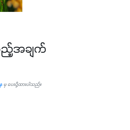
ရမည့်အချက်
ာန
မှ ပေးပို့ထားပါသည်။