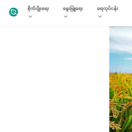
စိုက်ပျိုးရေး
မွေးမြူရေး
ရေလုပ်ငန်း