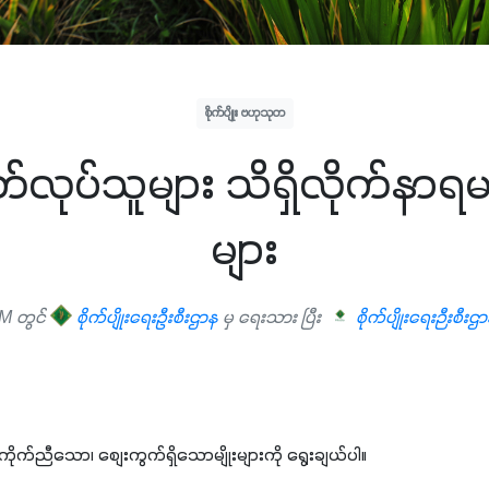
စိုက်ပျိုး ဗဟုသုတ
ုတ်လုပ်သူများ သိရှိလိုက်နာ
များ
M တွင်
စိုက်ပျိုးရေးဦးစီးဌာန
မှ ရေးသား ပြီး
စိုက်ပျိုးရေးဉီးစီးဌ
ုက်ညီသော၊ စျေးကွက်ရှိသောမျိုးများကို ရွေးချယ်ပါ။