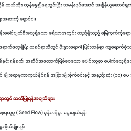
ိမ် ထယ်ထိုး၊ ထွန်မွှေ၍ရေသွင်းပြီး သမန်းပုပ်အောင် အချိန်ယူဆောင်ရွက
းအစားကို ရှောင်ပါ။
 မိုးခေါင်ပျက်စီးလေ့ရှိသော ဧရိယာအတွင်း တည်ရှိသည့် မြေကွက်ကိုရှောင
ကျရောက်လေ့ရှိပြီး ယခင်ရာသီတွင် ပိုးမွှားရောဂါ ပြင်းထန်စွာ ကျရောက်ခဲ့သ
နှိမ်နှင်းရန်ခက်၊ အဆိပ်အတောက်ဖြစ်စေသော ပေါင်းထူစွာ ပေါက်လေ့ရှိသ
် မျိုးရောမှုကာကွယ်နိုင်ရန် အခြားမျိုးစိုက်ခင်းနှင့် အနည်းဆုံး (၁၀)
ုပ်ရာတွင် သတိပြုရန်အချက်များ
စေ့ရယူမှု ( Seed Flow) မှန်ကန်စွာ ရွေးချယ်ရန်၊
ာစိုက်ပျိုးရန်၊