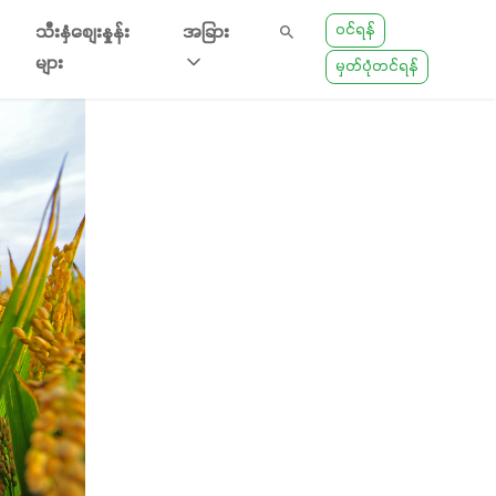
ဝင်ရန်
သီးနှံစျေးနှုန်း
အခြား
များ
မှတ်ပုံတင်ရန်