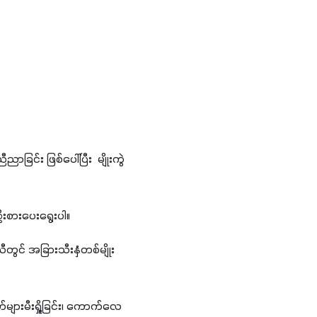
ာခြင်း ဖြစ်ပေါ်ပြီး  မျိုးကွဲ
ဦးစားပေးရွေးပါ။
သီတွင် အခြားသီးနှံတစ်မျိုး 
်များမီးရှို့ခြင်း၊ ကောက်လေ