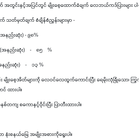
ိတ် အတွင်းနှင့်အပြင်တွင် မျိုးစေ့ထောက်ခံချက် လေဘယ်ကဒ်ပြားများ ပ
တွက် သတ်မှတ်ချက် စံချိန်စံညွှန်းများမှာ -
ုန်း(အနည်းဆုံး) - ၉၈%
 (အနည်းဆုံး)    -    ၈၅    %
(အနည်းဆုံး)    -    ၁၃ %
 မျိုးစေ့အိတ်များကို လေဝင်လေထွက်ကောင်းပြီး ရေမိုးလုံခြုံသော၊ ကြ
ာင် ထားပါ။
ု စနစ်တကျ စကောနှင့်ဝိုင်းပြီး ပြာတီးထားပါ။  
ော နုံးစနယ်မြေ အမျိုးအစားကိုရွေးပါ။ 