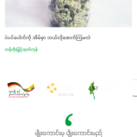
ပဲပင်ပေါက်ကို အိမ်မှာ ဘယ်လိုဖောက်ကြမလဲ
တန်ဘိုးမြှင့်ထုတ်ကုန်
မျိုးကောင်းမှ ပျိုးကောင်းမည်