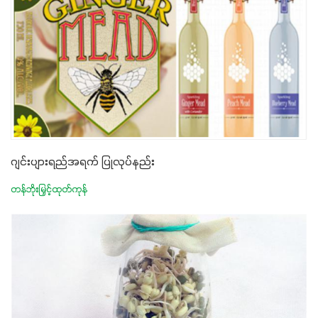
ဂျင်းပျားရည်အရက် ပြုလုပ်နည်း
တန်ဘိုးမြှင့်ထုတ်ကုန်