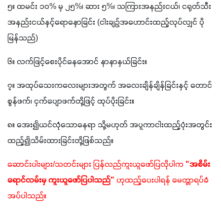
၅။ ထမင်း ၁၀% မှ ၂၅%၊ ဆား ၅%၊ သကြားအနည်းငယ်၊ ငရုတ်သီး
အနည်းငယ်နှင့်ရောနှောခြင်း (ငါးချဉ်အဟောင်းထည့်လုပ်လျှင် ပို
မြန်သည်)
၆။ လက်ဖြင့်စေးပိုင်နေအောင် နာနာနှယ်ခြင်း။
၇။ အထုပ်သေးကလေးများအတွက် အလေးချိန်ချိန်ခြင်းနှင့် တောင်
စွန်ဖက်၊ ငှက်ပျောဖက်တို့ဖြင့် ထုပ်ပိုးခြင်း။
၈။ အေး၍ယင်လုံသောနေရာ သို့မဟုတ် အပူကာငါးထည့်ပုံးအတွင်း 
ထည့်၍သိမ်းထားခြင်းတို့ဖြစ်သည်။
ဆောင်းပါးများ/သတင်းများ ပြန်လည်ကူးယူဖော်ပြလိုပါက 
"အစိမ်း
ရောင်လမ်းမှ ကူးယူဖော်ပြပါသည်"
 ဟုထည့်ပေးပါရန် မေတ္တာရပ်ခံ
အပ်ပါသည်။