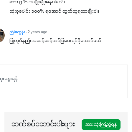
ဆား ၅ % အချိုးမျိုးနေပါမယ်။

သုံးခုပေါင်း ၁၀၀% ရအောင် တွက်ယူရတာမျိုးပါ။
ညိမ်းထွန်း
- 2 years ago
ပြုလုပ်နည်းအဆင့်ဆင့်တင်ပြပေးရင်ပိုကောင်မယ်
ေးနွေးရန်
ဆက်စပ်ဆောင်းပါးများ
အားလုံးကြည့်ရန်