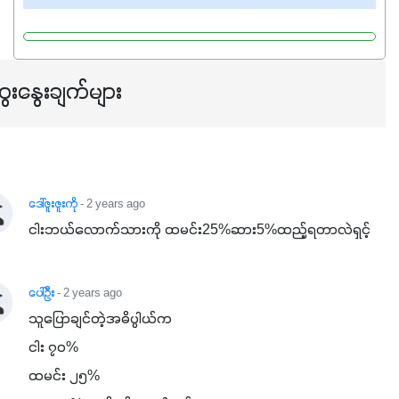
ေးနွေးချက်များ
ဒေါ်ဇူးဇူးကို
- 2 years ago
ငါးဘယ်လောက်သားကို ထမင်း25%ဆား5%ထည့်ရတာလဲရှင့်
ပေါ်ဦး
- 2 years ago
သူပြောချင်တဲ့အဓိပ္ပါယ်က

ငါး ၇၀% 

ထမင်း ၂၅%
