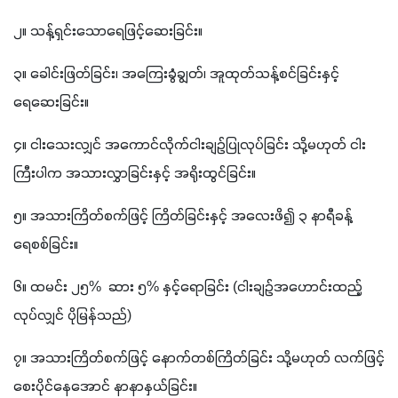
၂။ သန့်ရှင်းသောရေဖြင့်ဆေးခြင်း။
၃။ ခေါင်းဖြတ်ခြင်း၊ အကြေးခွံချွတ်၊ အူထုတ်သန့်စင်ခြင်းနှင့် 
ရေဆေးခြင်း။
၄။ ငါးသေးလျှင် အကောင်လိုက်ငါးချဉ်ပြုလုပ်ခြင်း သို့မဟုတ် ငါး
ကြီးပါက အသားလွှာခြင်းနှင့် အရိုးထွင်ခြင်း။
၅။ အသားကြိတ်စက်ဖြင့် ကြိတ်ခြင်းနှင့် အလေးဖိ၍ ၃ နာရီခန့်
ရေစစ်ခြင်း။
၆။ ထမင်း ၂၅%  ဆား ၅% နှင့်ရောခြင်း (ငါးချဉ်အဟောင်းထည့်
လုပ်လျှင် ပိုမြန်သည်)
၇။ အသားကြိတ်စက်ဖြင့် နောက်တစ်ကြိတ်ခြင်း သို့မဟုတ် လက်ဖြင့်
စေးပိုင်နေအောင် နာနာနှယ်ခြင်း။