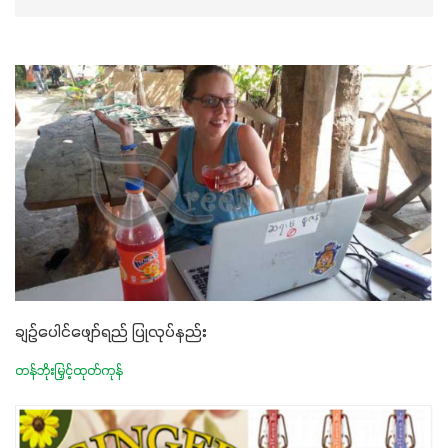
ချဉ်ပေါင်ဖျော်ရည် ပြုလုပ်နည်း
တန်ဘိုးမြှင့်ထုတ်ကုန်