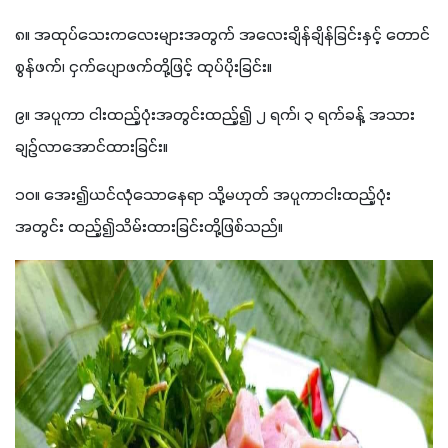
၈။ အထုပ်သေးကလေးများအတွက် အလေးချိန်ချိန်ခြင်းနှင့် တောင်
စွန်ဖက်၊ ငှက်ပျောဖက်တို့ဖြင့် ထုပ်ပိုးခြင်း။
၉။ အပူကာ ငါးထည့်ပုံးအတွင်းထည့်၍ ၂ ရက်၊ ၃ ရက်ခန့် အသား
ချဉ်လာအောင်ထားခြင်း။
၁၀။ အေး၍ယင်လုံသောနေရာ သို့မဟုတ် အပူကာငါးထည့်ပုံး
အတွင်း ထည့်၍သိမ်းထားခြင်းတို့ဖြစ်သည်။