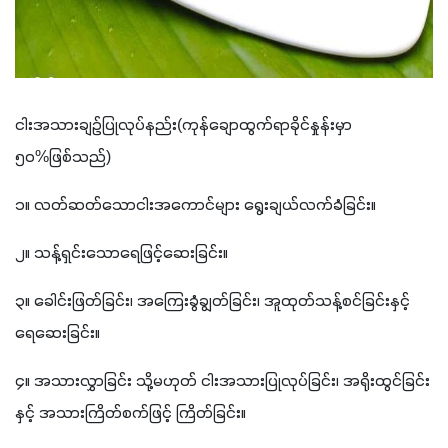
ငါးအသားချဉ်ပြုလုပ်နည်း(ကုန်ချောထွက်ရာခိုင်နှုန်းမှာ 
၅၀%ဖြစ်သည်)
၁။ လတ်ဆတ်သောငါးအကောင်များ ရွေးချယ်လက်ခံခြင်း။
၂။ သန့်ရှင်းသောရေဖြင့်‌ဆေးခြင်း။
၃။ ခေါင်းဖြတ်ခြင်း၊ အကြေးခွံချွတ်ခြင်း၊ အူထုတ်သန့်စင်ခြင်းနှင့် 
ရေဆေးခြင်း။
၄။ အသားလွှာခြင်း သို့မဟုတ် ငါးအသားပြုလုပ်ခြင်း၊ အရိုးထွင်ခြင်း
နှင့် အသားကြိတ်စက်ဖြင့် ကြိတ်ခြင်း။