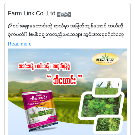
Farm Link Co.,Ltd
ကြော်ငြာ
🌾စပါးဈေးမကောင်းတဲ့ ရာသီမှာ အမြတ်ကျန်အောင် ဘယ်လို
စိုက်မလဲ⁉️ ❗စပါးဈေးကလည်းမသေချာ၊ သွင်းအားစုစရိတ်တွေ
ကလည်း တက်နေတဲ့ဒီလိုအချိန်မှာ သွင်းအားစုဖိုးကို လျှော့ချပြီး
Read more
အထွက်နှုန်းကို ထိန်းထားနိုင်မှ ဦးကြီးတို့ အဆင်ပြေမှာနော် ✔️ဒါ
ကြောင့် ကိုယ်သုံးသမျှ ကိုယ့်အတွက်အကျိုးရစေမယ့်
အရည်အသွေးစိတ်ချရတဲ့ သွင်းအားစုပစ္စည်းတွေကိုပဲ ရွေးချယ်
သုံးသင့်ပါတယ်။