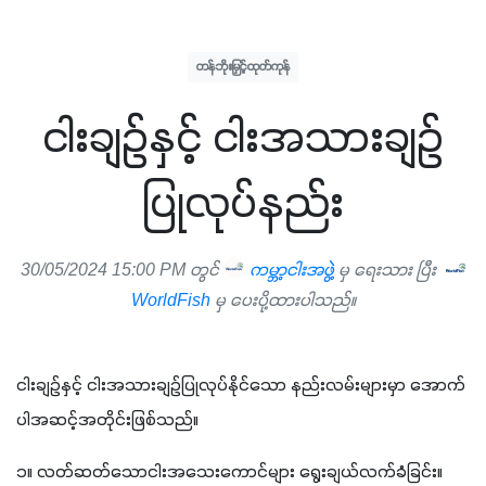
တန်ဘိုးမြှင့်ထုတ်ကုန်
ငါးချဉ်နှင့် ငါးအသားချဉ်
ပြုလုပ်နည်း
30/05/2024 15:00 PM တွင်
ကမ္ဘာ့ငါးအဖွဲ့
မှ ရေးသား ပြီး
WorldFish
မှ ပေးပို့ထားပါသည်။
ငါးချဉ်နှင့် ငါးအသားချဉ်ပြုလုပ်နိုင်သော နည်းလမ်းများမှာ အောက်
ပါအဆင့်အတိုင်းဖြစ်သည်။
၁။ လတ်ဆတ်သောငါးအသေးကောင်များ ရွေးချယ်လက်ခံခြင်း။