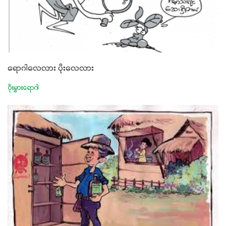
ရောဂါလေလား ပိုးလေလား
ပိုးမွှားရောဂါ