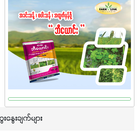
အထွက်နှုန်းကို ထိန်းထားနိုင်မှ ဦးကြီးတို့ အဆင်ပြေမှာနော် ✔️ဒါ
ကြောင့် ကိုယ်သုံးသမျှ ကိုယ့်အတွက်အကျိုးရစေမယ့်
အရည်အသွေးစိတ်ချရတဲ့ သွင်းအားစုပစ္စည်းတွေကိုပဲ ရွေးချယ်
သုံးသင့်ပါတယ်။
ေးနွေးချက်များ