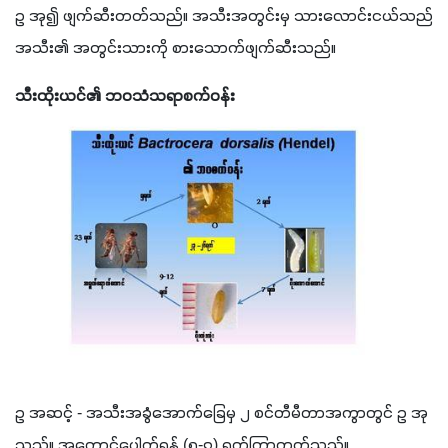
ဥ အု၍ ဖျက်ဆီးတတ်သည်။ အသီးအတွင်းမှ သားလောင်းငယ်သည် 
အသီး၏ အတွင်းသားကို စားသောက်ဖျက်ဆီးသည်။
သီးထိုးယင်၏ ဘဝသံသရာစက်ဝန်း 
ဥ အဆင့် - အသီးအခွံအောက်ခြေမှ ၂ စင်တီမီတာအကွာတွင် ဥ အု
သည်။ အကောင်ပေါက်ရန် (၅-၇) ရက်ကြာတတ်သည်။