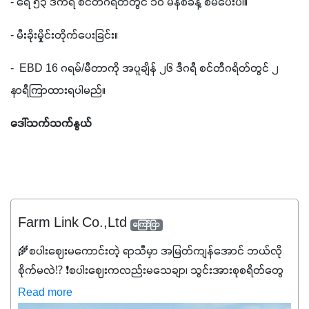
- ရေ ၅၃ ဒီကရီ စင်တီဂရိတ်တွင် ၁၀ မိနစ်ခန့် စိမ်ပေးပါ။
- မီးခိုးမှိုင်းတိုက်ပေးခြင်း။
-  EBD 16 ဂရမ်/မီတာကို အပူချိန် ၂၆ ဒီဂရီ စင်တီဂရိတ်တွင် ၂ 
နာရီကြာထားရပါမည်။ 
ဒေါ်သက်သက်နွယ်
Farm Link Co.,Ltd
ကြော်ငြာ
🌾စပါးဈေးမကောင်းတဲ့ ရာသီမှာ အမြတ်ကျန်အောင် ဘယ်လို
စိုက်မလဲ⁉️ ❗စပါးဈေးကလည်းမသေချာ၊ သွင်းအားစုစရိတ်တွေ
ကလည်း တက်နေတဲ့ဒီလိုအချိန်မှာ သွင်းအားစုဖိုးကို လျှော့ချပြီး
Read more