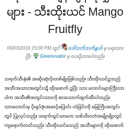
များ - သီးထိုးယင် Mango
Fruitfly
06/03/2019 15:00 PM တွင်
ဒေါ်သက်သက်နွယ်
မှ ရေးသား
ပြီး
Greenovator
မှ ပေးပို့ထားပါသည်။
သရက်သီးနှံ၏ အဆိုးဆုံးပိုးတစ်မျိုးဖြစ်သည်။ သီးထိုးယင်ဥသည် 
အသီးအသားအတွင်းသို့ ထိုးဖောက် ဥပြီး သား လောင်းများကြီးလာ
ပါက အသီး၏အတွင်းသားကို စားသောက်ဖျက်ဆီးပါသည်။ 
သားလောင်းမှ ပိုးရုပ်ဖုံးအဆင့်ပြောင်း လဲခြင်းကို မြေကြီးအတွင်း
တွင် ပြုလုပ်သည်။ သရက်တွင်သာမက သစ်သီးဝလံအမျိုးမျိုးတွင် 
ကျရောက်တတ်သည်။ သီးထိုးယင်မသည် အသီးများကို ထိုးဖောက် 