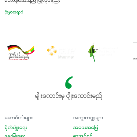
ဘော်ဒိုဆေးရည် ပြုလုပ်နည်း
ပိုးမွှားရောဂါ
မျိုးကောင်းမှ ပျိုးကောင်းမည်
ဆောင်းပါးများ
အထူးကဏ္ဍများ
စိုက်ပျိုးရေး
အမေးအဖြေ
မွေးမြူရေး
စာအုပ်စင်