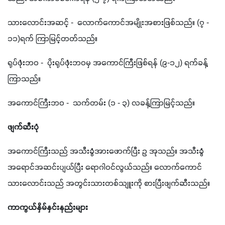
သားလောင်းအဆင့် -  လောက်ကောင်အမျိုးအစားဖြစ်သည်။ (၇ - 
၁၁)ရက် ကြာမြင့်တတ်သည်။ 
ရုပ်ဖုံးဘဝ -  ပိုးရုပ်ဖုံးဘဝမှ အကောင်ကြီးဖြစ်ရန် (၉-၁၂) ရက်ခန့်
ကြာသည်။
အကောင်ကြီးဘဝ -  သက်တမ်း (၁ - ၃) လခန့်ကြာမြင့်သည်။
ဖျက်ဆီးပုံ 
အကောင်ကြီးသည် အသီးခွံအားဖောက်ပြီး ဥ အုသည်။ အသီးခွံ 
အရောင်အဆင်းပျယ်ပြီး ရောဂါဝင်လွယ်သည်။ လောက်ကောင်
သားလောင်းသည် အတွင်းသားတစ်သျူးကို စားပြီးဖျက်ဆီးသည်။
ကာကွယ်နှိမ်နှင်းနည်းများ