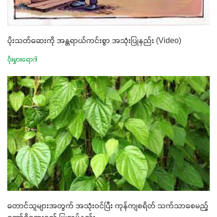
ပိုးသတ်ဆေးကို အန္တရာယ်ကင်းစွာ အသုံးပြုနည်း (Video)
ပိုးမွှားရောဂါ
တောင်သူများအတွက် အသုံးဝင်ပြီး ကုန်ကျစရိတ် သက်သာစေမည့်