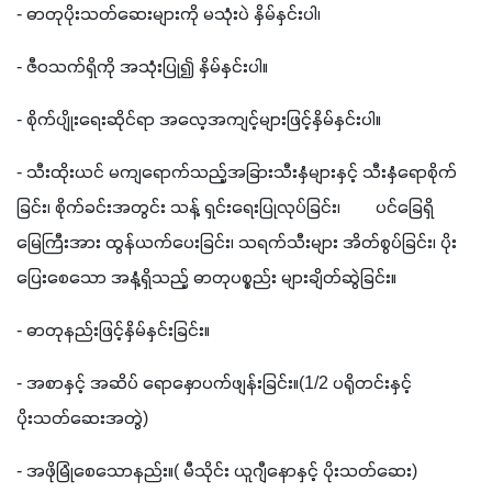
- ဓာတုပိုးသတ်ဆေးများကို မသုံးပဲ နှိမ်နှင်းပါ၊
- ဇီဝသက်ရှိကို အသုံးပြု၍ နှိမ်နှင်းပါ။
- စိုက်ပျိုးရေးဆိုင်ရာ အလေ့အကျင့်များဖြင့်နှိမ်နှင်းပါ။
- သီးထိုးယင် မကျရောက်သည့်အခြားသီးနှံများနှင့် သီးနှံရောစိုက်
ခြင်း၊ စိုက်ခင်းအတွင်း သန့် ရှင်းရေးပြုလုပ်ခြင်း၊        ပင်ခြေရှိ
မြေကြီးအား ထွန်ယက်ပေးခြင်း၊ သရက်သီးများ အိတ်စွပ်ခြင်း၊ ပိုး
ပြေးစေသော အနံ့ရှိသည့် ဓာတုပစ္စည်း များချိတ်ဆွဲခြင်း။
- ဓာတုနည်းဖြင့်နှိမ်နှင်းခြင်း။
- အစာနှင့် အဆိပ် ရောနှောပက်ဖျန်းခြင်း။(1/2 ပရိုတင်းနှင့် 
ပိုးသတ်ဆေးအတွဲ)
- အဖိုမြုံစေသောနည်း။( မီသိုင်း ယူဂျီနောနှင့် ပိုးသတ်ဆေး)