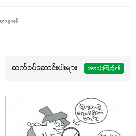
ေးနွေးရန်
ဆက်စပ်ဆောင်းပါးများ
အားလုံးကြည့်ရန်