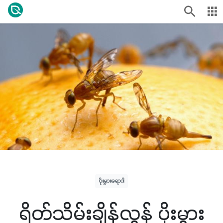
ပိုးမွှားရောဂါ
ရိတ်သိမ်းချိန်လွန် ပိုးမွှား