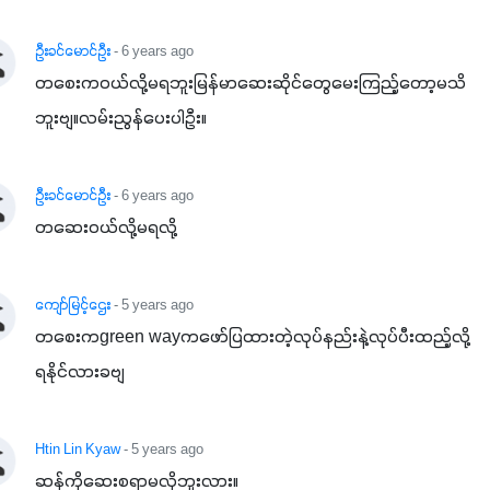
ပါဖက်(perfect)မယ့် စမတ်သီးစုံနော် အရွေးမမှားတာသေချာပြီ
မလို့ အတွေးမများဘဲ သီးနှံတိုင်းကြီးထွားအောင် ဖန်းလင့်ရဲ့ #စ
ဦးခင်မောင်ဦး
- 6 years ago
မတ်သီးစုံကို သုံးကြပါစို့....
တစေးကဝယ်လို့မရဘူးမြန်မာဆေးဆိုင်တွေမေးကြည့်တော့မသိ
ဘူးဗျ။လမ်းညွန်ပေးပါဦး။
ဦးခင်မောင်ဦး
- 6 years ago
တဆေးဝယ်လို့မရလို့
ကျော်မြင့်ဌေး
- 5 years ago
တစေးကgreen wayကဖော်ပြထားတဲ့လုပ်နည်းနဲ့လုပ်ပီးထည့်လို့
ရနိုင်လားခဗျ
Htin Lin Kyaw
- 5 years ago
ဆန်ကိုဆေးစရာမလိုဘူးလား။