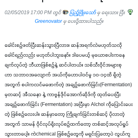
02/05/2019 17:00 PM တွင်
ပြည့်ဖြိုးသော်
မှ ရေးသား ပြီး
Greenovator
မှ ပေးပို့ထားပါသည်။
ခေါင်းစဉ်ဖတ်ပြီးဆန်းသွားပြီလား။ ဆန်အရက်လဲမဟုတ်သလို 
ခေါင်ရည်လည်း မဟုတ်ပါဘူးနော်။ ဒါပေမယ့် မုယောစပါးကနေ
ချက်လုပ်တဲ့ ဘီယာဖြစ်စဉ်နဲ့ ဆင်ပါတယ်။ သစ်သီးဝိုင်အများစု
ဟာ သဘာဝအလျောက် အယ်ကိုဟောပါဝင်မှု ၁၀-၁၄ထိ ရှိတဲ့
အတွက် စပါကလင်မဖောက်တဲ့ အချဉ်ဖောက်ခြင်း(Fermentation) 
မှတဆင့် အီသနော နဲ့ ကာဗွန်ဒိုင်အောက်ဆိုဒ်ကို ထုတ်ပေးပြီး 
အချဉ်ဖောက်ခြင်း (Fermentation) အပြီးမှာ Alchol ကိုပြောင်းပေး
တဲ့ ဖြစ်စဉ်လေးပါ။ ဆန်မှာတော့ ကြိုချက်ခြင်းတစ်ဆင့် ပိုလာတဲ့
အတွက် သာမန် ဝိုင်လုပ်ရိုးလုပ်စဉ်ထက်တော့ တစ်ဆင့်အလုပ်ရှုပ်
သွားတာပေါ့။ ကဲchemical ဖြစ်စဉ်တွေကို မရှင်းပြတော့ပဲ လွယ်ကူ