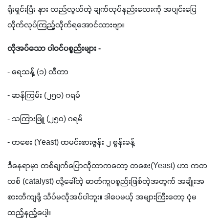
ရိုးရှင်းပြီး နား လည်လွယ်တဲ့ ချက်လုပ်နည်းလေးကို အပျင်းပြေ 
လိုက်လုပ်ကြည့်လိုက်ရအောင်လားဗျာ။
လိုအပ်သော ပါဝင်ပစ္စည်းများ - 
- ရေသန့် (၁) လီတာ 
- ဆန်ကြမ်း (၂၅၀) ဂရမ်
- သကြားဖြူ (၂၅၀) ဂရမ်
- တစေး (Yeast) ထမင်းစားဇွန်း ၂ စွန်းခန့် 
ဒီနေရာမှာ တစ်ချက်ပြောလိုတာကတော့ တစေး(Yeast) ဟာ ကတ
လစ် (catalyst) လို့ခေါ်တဲ့ ဓာတ်ကူပစ္စည်းဖြစ်တဲ့အတွက် အချိုးအ 
စားတိကျဖို့ သိပ်မလိုအပ်ပါဘူး။ ဒါပေမယ့် အများကြီးတော့ ပုံမ
ထည့်နည့်ပေါ့။