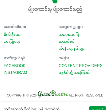
မျိုးကောင်းမှ ပျိုးကောင်းမည်
ဆောင်းပါးများ
အထူးကဏ္ဍများ
စိုက်ပျိုးရေး
အမေးအဖြေ
မွေးမြူရေး
စာအုပ်စင်
သီးနှံစျေးနှုန်းများ
ဆက်သွယ်ရန်
အခြား
FACEBOOK
CONTENT PROVIDERS
INSTAGRAM
ကျွန်ုပ်တို့ အကြောင်း
COPYRIGHT © 2026
ALL RIGHT RESERVED
သင့်အတွက် စိုက်/မွေး ဖုန်းဆော့ဝဲလ်