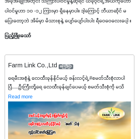
အခုအချိုးအတိုင်း သကြားပါဝင်မှုနဲ့ဆိုရင် ယခုဝိုင်ရဲ့ အယ်ကိုဟော 
ပါဝင်မှုဟာ ၁၀ -၁၂ ကြားမှာ ရှိနေမှာပါ။ ဒါ့ကြောင့် ဘီယာဆိုင် မ
ပြေးတော့ဘဲ အိမ်မှာ မိသားစုနဲ့ ပျော်ပျော်ပါးပါး ရီဝေဝေလေးပေါ့ ။ 
ပြည့်ဖြိုးသော် 
Farm Link Co.,Ltd
ကြော်ငြာ
ရေမီးအစုံနဲ့ လေထီးခုန်နိုင်မယ့် ဖန်းလင့်ရဲ့ #စမတ်သီးစုံလာပါ
ပြီ.....ဦးကြီးတို့ရေ ‌လေထီးခုန်ချင်ပေမယ့် စမတ်သီးစုံကို မသိ
သေးရင်တော့ ဒီစာလေးကို ဆက်ဖတ်‌ပေးပါ #စမတ်သီးစုံဆိုတာ
Read more
အပင်တိုင်းအတွက် အဓိကအာဟာရNPK (19:7:8)နဲ့ #ဟူးမစ်
အက်စစ်တို့ အချိုးကျ ပေါင်းစပ်ထားတဲ့ ကွန်ပေါင်း
ဓာတ်မြေဩဇာဖြစ်ပါတယ်။ အဓိကအကျိုးကျေးဇူးတွေအနေနဲ့
ကတော့ နိုက်ထရိုဂျင် 19%ပါဝင်တဲ့အတွက် ကလိုရိုဖီးလ်ဖွဲ့စည်း