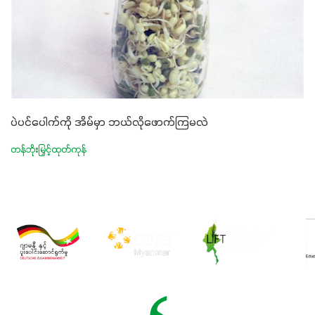
ပဲပင်ပေါက်ကို အိမ်မှာ ဘယ်လိုဖောက်ကြမလဲ
တန်ဘိုးမြှင့်ထုတ်ကုန်