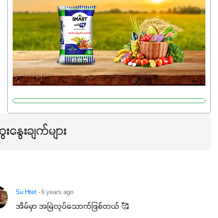
မှုကို အားပေးကာ သီးနှံပင်များ၏အရွက်များစိမ်းလန်းသန်စွမ်း
ပြီး အစာချက်လုပ်မှုအားကောင်းစေပါတယ်။ အပင်၏ပင်ပိုင်း
ကြီးထွားမှုကို တိုးမြင့်စေကာ အပင်သန်၍ အကြီးမြန်စေပါတယ်။
သင့်တော်တဲ့ Phosphorus 7%ပါဝင်မှုကြောင့် အပင်ရဲ့ အမြစ်
ဖွဲ့စည်းတည်ဆောက်မှုကို ပို၍သန်မာလာအောင် အားပေးပါ
တယ်။ ဒါ့အပြင် ပန်းပွင့်ခြင်း၊အသီးသီးခြင်း၊အစေ့တည်ခြင်း
လုပ်ငန်းစဉ်များကိုလည်း အားပေးပါတယ်။ လုံလောက်တဲ့
Potassium 8%က အပင်ရဲ့ ရောဂါဒဏ်၊ရာသီဥတုဒဏ်ခံနိုင်ရည်
ရှိမှုကို မြင့်တက်စေပြီး အသီးအရည်အသွေး၊ အရွယ်အစားနဲ့
အရသာ ပိုမိုကောင်းမွန်စေဖို့အတွက် လိုအပ်တဲ့အာဟာရဓာတ်
ေးနွေးချက်များ
ဖြစ်ပါတယ်။ ဟူးမစ်အက်စစ်ပါဝင်ပေါင်းစပ်ထားတဲ့အတွက်
အာဟာရဓာတ်စုပ်ယူမှုကောင်းမွန်လာခြင်း၊မြေဆီလွှာဖွဲ့စည်းပုံ
နှင့်ရေထိန်းနိုင်စွမ်းအားကောင်းလာခြင်းအပါအဝင်
အကျိုးကျေးဇူးများစွာကိုရရှိစေမှာဖြစ်ပါတယ်။ စပါးအပါအဝင်
နှံစားသီးနှံများ၊ပဲအမျိုးမျိုး၊ဟင်းသီးဟင်းရွက်နဲ့ ဥယျာဉ်ခြံသီးနှံ
Su Htet
- 6 years ago
အားလုံးမှာ အသုံးပြုနိုင်တယ်ဆိုတော့ တစ်မျိုးတည်းနဲ့ အားလုံး
အိမ်မှာ အမြဲလုပ်သောက်ဖြစ်တယ် 🥰