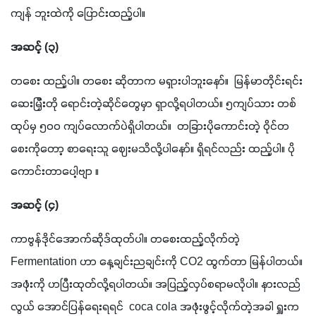
ကျန် ဘူးထဲကို ပြောင်းထည့်ပါ။
အဆင့် (၃)
တစေး ထည့်ပါ။ တစေး ဆိုတာက မရှားပါဘူးနော်။  မြန်မာတိုင်းရင်း
ဆေးမြှီးတို ရောင်းတဲ့ဆိုင်တွေမှာ ရှာလို့ရပါတယ်။ ၅ကျပ်သား တစ်
ထုပ်မှ ၅၀၀ ကျပ်လောက်ပဲရှိပါတယ်။  တခြားပိုကောင်းတဲ့ ဝိုင်တ
စေးကိုတော့ စာရေးသူ ဈေးမသိလို့ပါနော်။ ရှိရင်လည်း ထည့်ပါ။ ပို
ကောင်းတာပေါ့ဗျာ ။
အဆင့် (၄) 
ကာဗွန်ဒိုင်အောက်ဆိုဒ်ထုတ်ပါ။ တစေးထည့်လိုက်တဲ့ 
Fermentation ဟာ နေ့ချင်းညချင်းကို CO2 ထွက်တာ မြန်ပါတယ်။ 
အဖုံးကို ဟပြီးထုတ်လို့ရပါတယ်။ အပြည့်လှပ်စရာမလိုပါ။ နားလည်
လွယ် အောင်ပြန်ရေးရရင်  coca cola အဖုံးဖွင့်လိုက်တဲ့အခါ ရှူးက