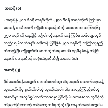
 အဆင့် (၁)
- အပူချိန် ၂၀၀ ဒီဂရီ ဖာရင်ဟိုက် -၂၅၀ ဒီဂရီ ဖာရင်ဟိုက် ကြားမှာ 
ရေသန့် ၁ လီတာကို ကျိုပါ။ ရေသန့်ထဲကို စောစောက သကြားဖြူ 
၂၅၀ ဂရမ် ကို ထည့်ပြီးကျိုပါ။ ထို့နောက် ဆန်ကြမ်း၊ ဆန်ချောလုပ်
လည်း ရပါတယ်နော်။ ပေါ့ဆန်းဖြစ်ဖြစ် ၂၅၀ ဂရမ်ကို သကြားပူရည်
ထဲထည့်ပြီး ကျိုချက်ပါ။ ဆက်တိုက်မွှေပေးပါ။ ၁၅မိနစ်ခန့် ကျိုပြီး
နောက် ၁၀ နာရီခန့် အဖုံးလုံစွာပိတ်၍ အအေးခံပါ။
အဆင့် (၂)
ဝိုင်ဖောက်ရန်အတွက် ပလတ်စတစ်ဘူး ဒါမှမဟုတ် သောက်ရေသန့် 
ဘူးလတ်ကိုမှ နှုတ်သီးပါတဲ့ ဘူးကိုသုံးပါ။ ဒါမှ အရည်ကြည်စစ်တဲ့
အဆင့်မှာ အလုပ်ရှုပ်သက်သာစေမှာဖြစ်လို့ပါ။ စောစောက လုပ်ခဲ့တဲ့ 
ကျိုချက်ပြီးသားကို ကန်တော့တစ်ခုကိုသုံးပြီး အနယ်အနှစ်တွေပါမ