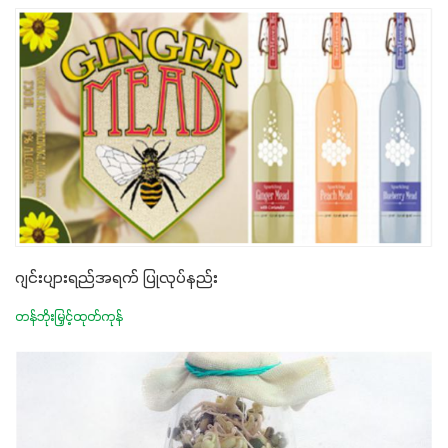
ဂျင်းပျားရည်အရက် ပြုလုပ်နည်း
တန်ဘိုးမြှင့်ထုတ်ကုန်