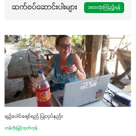
ဆက်စပ်ဆောင်းပါးများ
အားလုံးကြည့်ရန်
ချဉ်ပေါင်ဖျော်ရည် ပြုလုပ်နည်း
တန်ဘိုးမြှင့်ထုတ်ကုန်