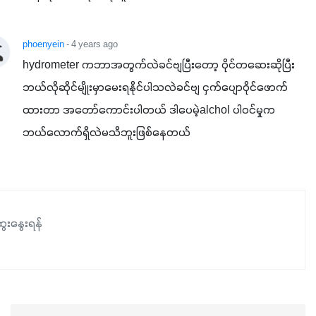
phoenyein
- 4 years ago
hydrometer ကဘာအတွက်လဲခင်ဗျပြီးတော့ ဝိုင်တဆေးဆိုပြီး
ဘယ်လိုဆိုင်မျိုးမှာမေးရနိုင်ပါသလဲခင်ဗျ ငှက်ပျောဝိုင်ဖောက်
ထားတာ အတော်ကောင်းပါတယ် ဒါပေမဲ့alchol ပါဝင်မှုက 
ဘယ်လောက်ရှိလဲမသိဘူးဖြစ်နေတယ်
ေးနွေးရန်