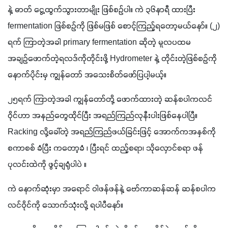
နဲ့ ဓာတ် ငွေ့ထွက်သွားတာမျိုး ဖြစ်စဉ်ပါ။ ကဲ ၃၆နာရီ ထားပြီး 
fermentation ဖြစ်စဉ်ကို ဖြစ်မဖြစ် စောင့်ကြည့်ရတော့မယ်နော်။ (၂) 
ရက် ကြာတဲ့အခါ primary fermentation ဆိုတဲ့ မူလပထမ 
အချဉ်ဖောက်တဲ့ရလဒ်ကိုတိုင်းဖို့ Hydrometer နဲ့ တိုင်းတဲ့ဖြစ်စဉ်ကို 
နောက်ပိုင်းမှ ကျွန်တော် အသေးစိတ်ဖော်ပြပါ့မယ့်။
၂၅ရက် ကြာတဲ့အခါ ကျွန်တော်တို့ ဖောက်ထားတဲ့ ဆန်စပါကလင်
ဝိုင်ဟာ အနည်တွေထိုင်ပြီး အရည်ကြည်လုနီးပါးဖြစ်နေပါပြီ။ 
Racking လို့ခေါ်တဲ့ အရည်ကြည်ဖယ်ခြင်းဖြင့် အောက်ကအနှစ်ကို 
စကာစစ် ခံပြီး ကတော့ခံ ၊ ပြီးရင် ထည့်စရာ၊ သိုလှောင်စရာ ဖန်
ပုလင်းထဲကို ဖွင့်ချရုံပါပဲ ။ 
ကဲ နောက်ဆုံးမှာ အရောင် ဝါဖန်ဖန်နဲ့ ဗော်ကာဆန်ဆန် ဆန်စပါက
လင်ဝိုင်ကို သောက်သုံးလို့ ရပါပီနော်။