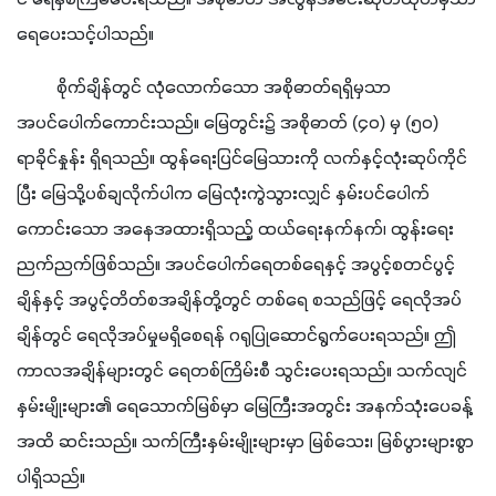
ရေပေးသင့်ပါသည်။
         စိုက်ချိန်တွင် လုံလောက်သော အစိုဓာတ်ရရှိမှသာ 
အပင်ပေါက်ကောင်းသည်။ မြေတွင်း၌ အစိုဓာတ် (၄၀) မှ (၅၀) 
ရာခိုင်နှုန်း ရှိရသည်။ ထွန်ရေးပြင်မြေသားကို လက်နှင့်လုံးဆုပ်ကိုင်
ပြီး မြေသို့ပစ်ချလိုက်ပါက မြေလုံးကွဲသွားလျှင် နှမ်းပင်ပေါက်
ကောင်းသော အနေအထားရှိသည့် ထယ်ရေးနက်နက်၊ ထွန်းရေး 
ညက်ညက်ဖြစ်သည်။ အပင်ပေါက်ရေတစ်ရေနှင့် အပွင့်စတင်ပွင့်
ချိန်နှင့် အပွင့်တိတ်စအချိန်တို့တွင် တစ်ရေ စသည်ဖြင့် ရေလိုအပ်
ချိန်တွင် ရေလိုအပ်မှုမရှိစေရန် ဂရုပြုဆောင်ရွက်ပေးရသည်။ ဤ
ကာလအချိန်များတွင် ရေတစ်ကြိမ်းစီ သွင်းပေးရသည်။ သက်လျင်
နှမ်းမျိုးများ၏ ရေသောက်မြစ်မှာ မြေကြီးအတွင်း အနက်သုံးပေခန့်
အထိ ဆင်းသည်။ သက်ကြီးနှမ်းမျိုးများမှာ မြစ်သေး၊ မြစ်ပွားများစွာ 
ပါရှိသည်။