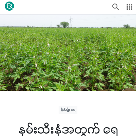
စိုက်ပျိုး ရေ
နှမ်းသီးနှံအတွက် ရေ