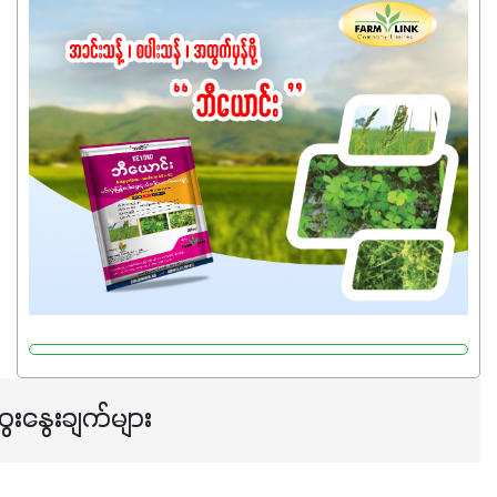
ကြောင့် ကိုယ်သုံးသမျှ ကိုယ့်အတွက်အကျိုးရစေမယ့်
အရည်အသွေးစိတ်ချရတဲ့ သွင်းအားစုပစ္စည်းတွေကိုပဲ ရွေးချယ်
သုံးသင့်ပါတယ်။
ေးနွေးချက်များ