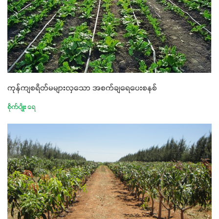
ကုန်ကျစရိတ်မများလှသော အစက်ချရေပေးစနစ်
စိုက်ပျိုး ရေ