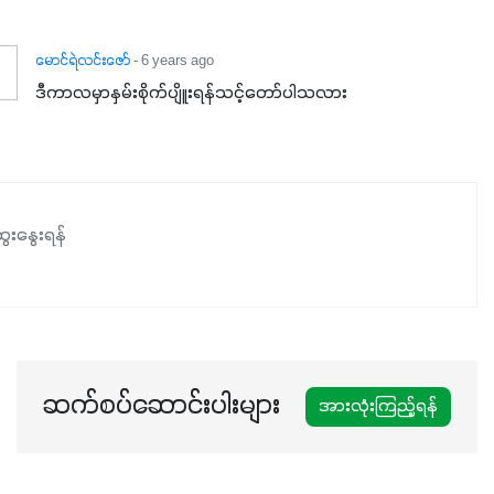
မောင်ရဲလင်းဇော်
- 6 years ago
ဒီကာလမှာနှမ်းစိုက်ပျိူးရန်သင့်တော်ပါသလား
ေးနွေးရန်
ဆက်စပ်ဆောင်းပါးများ
အားလုံးကြည့်ရန်