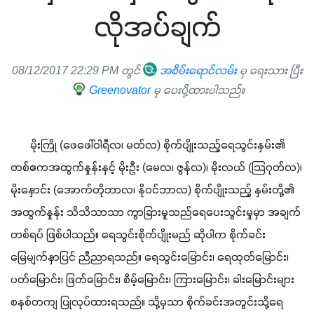
လိုအပ်ချက်
08/12/2017 22:29 PM တွင်
အစိမ်းရောင်လမ်း
မှ ရေးသား ပြီး
Greenovator
မှ ပေးပို့ထားပါသည်။
       မိုးကြို (ဖေဖေါ်ဝါရီလ၊ မတ်လ) စိုက်ပျိုးသည့်ရေသွင်းနှမ်း၏ 
တစ်ဧကအထွက်နှုန်းနှင့် မိုးဦး (မေလ၊ ဇွန်လ)၊ မိုးလယ် (သြဂုတ်လ)၊ 
မိုးနှောင်း (အောက်တိုဘာလ၊ နိုဝင်ဘာလ) စိုက်ပျိုးသည့် နှမ်းတို့၏ 
အထွက်နှုန်း သိသိသာသာ ကွာခြားမှုသည်ရေပေးသွင်းမှုမှာ အချက်
တစ်ရပ် ဖြစ်ပါသည်။ ရေသွင်းစိုက်ပျိုးမည် ဆိုပါက စိုက်ခင်း
မြေမျက်နှာပြင် ညီညာရသည်။ ရေသွင်းမြောင်း၊ ရေထုတ်မြောင်း၊ 
ပတ်မြောင်း၊ ဖြတ်မြောင်း၊ စိမ့်မြောင်း၊ ကြားမြောင်း၊ ခါးမြောင်းများ 
စနစ်တကျ ပြုလုပ်ထားရသည်။ သို့မှသာ စိုက်ခင်းအတွင်းသို့ရေ