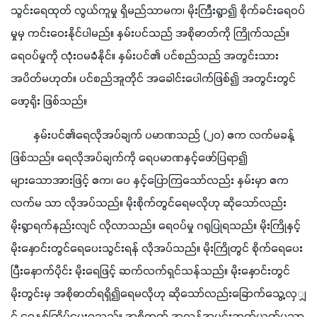
သွင်းရေထုတ် လွယ်ကူမှု ရှိမည်သာမက၊ မိုးကြီးရွာ၍ စိုက်ခင်းရေဝပ်
မှုမှ ကင်းဝေးနိုင်ပါမည်။ နှမ်းပင်သည် အစိုဓာတ်ကို ကြိုက်သည်။ 
ရေဝပ်မှုကို လုံးဝမခံနိုင်။ နှမ်းပင်၏ ပင်စည်သည် အတွင်းသား 
အပိတ်မဟုတ်။ ပင်စည်အူတိုင် အခေါင်းပေါက်ဖြစ်၍ အတွင်းတွင်
ဖော့ရိုး ဖြစ်သည်။
        နှမ်းပင်၏ရေလိုအပ်ချက် ပမာဏသည် (၂၀) ဧက လက်မခန့် 
ဖြစ်သည်။ ရေလိုအပ်ချက်ကို ရေပမာဏနှင့်ဖော်ပြရာ၍ 
များသောအားဖြင့် ဧက၊ ပေ နှင့်ပြောကြသော်လည်း နှမ်းမှာ ဧက 
လက်မ သာ လိုအပ်သည်။ မိုးစိုက်တွင်ရေမလိုဟု ဆိုသော်လည်း 
မိုးရွာရက်နည်းလျင် လိုလာသည်။ ရေဝပ်မှု ဂရုပြုရသည်။ မိုးကြိုနှင့် 
မိုးနှောင်းတွင်ရေပေးသွင်းရန် လိုအပ်သည်။ မိုးကြိုတွင် စိုက်ရေပေး
ပြီးနောက်ပိုင်း မိုးရေဖြင့် ဆက်လက်ရှင်သန်သည်။ မိုးနှောင်းတွင် 
မိုးတွင်းမှ အစိုဓာတ်ရရှိ၍ရေမလိုဟု ဆိုသော်လည်းခြောက်သွေ့လှျှ
င် ရေနှစ်ကြိမ်ပေးရသည်။ အစိုဓာတ် အလွန်အမင်းဆုတ်ယုတ်မှသာ 