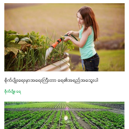
စိုက်ပျိုးရေးမှာအရေးကြီးတာ ရေ၏အရည်အသွေးပါ
စိုက်ပျိုး ရေ