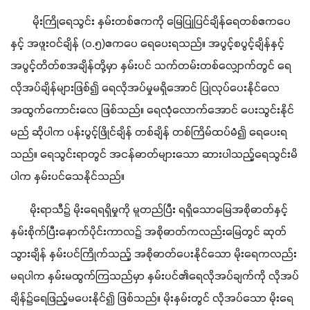
        မိုးကြိုရေသွင်း နှမ်းတစ်ဧကကို မြေပြုုပြင်ချိန်ရေတစ်ဧကပေ
နှင့် အဖူးဝင်ချိန် (ဝ.၅)ဧကပေ ရေပေးရသည်။ အပွင့်စပွင့်ချိန်နှင့် 
အပွင့်တိတ်စအချိန်တို့မှာ နှမ်းပင် သက်တမ်းတစ်လျှောက်တွင် ရေ
လိုအပ်ချိန်များဖြစ်၍ ရေလိုအပ်မှုမရှိအောင် ပြုလုပ်ပေးနိုင်လေ 
အထွက်ကောင်းလေ ဖြစ်သည်။ ရေလုံလောက်အောင် ပေးသွင်းနိုင်
မည် ဆိုပါက ပန်းပွင့်ဖြိုင်ချိန် တစ်ချိန် တစ်ကြိမ်ထပ်မံ၍ ရေပေးရ
သည်။ ရေသွင်းရာတွင် အငန်ဓာတ်များသော ဆားပါသည့်ရေသွင်းမိ
ပါက နှမ်းပင်သေနိုင်သည်။
       မိုးရာသီ၌ မိုးရေရရှိမှုကို မူတည်ပြီး ရရှိသောမြေအစိုဓာတ်နှင့် 
နှမ်းစိုက်ပြီးနောက်ပိုင်းကာလ၌ အစိုဓာတ်ကလည်းမြေတွင် ဆုတ်
သွားချိန် နှမ်းပင်ကြိုက်သည့် အစိုဓာတ်ပေးနိုင်သော မိုးရေကလည်း 
မရပါက နှမ်းမထွက်ကြသည်မှာ နှမ်းပင်၏ရေလိုအပ်ချက်ကို လိုအပ်
ချိန်၌ရေဖြည့်မပေးနိုင်၍ ဖြစ်သည်။ မိုးနှမ်းတွင် လိုအပ်သော မိုးရေ