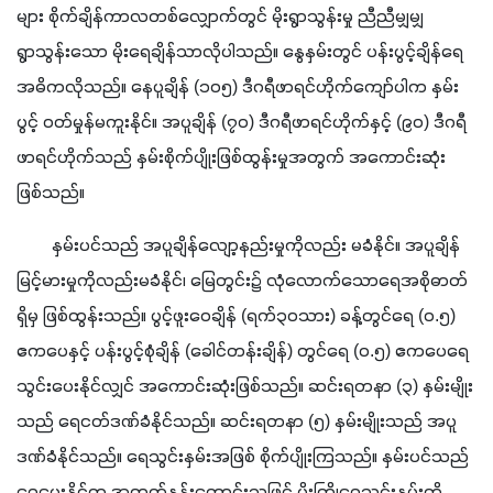
များ စိုက်ချိန်ကာလတစ်လျှောက်တွင် မိုးရွာသွန်းမှု ညီညီမျှမျှ 
ရွာသွန်းသော မိုးရေချိန်သာလိုပါသည်။ နွေနှမ်းတွင် ပန်းပွင့်ချိန်ရေ
အဓိကလိုသည်။ နေပူချိန် (၁၀၅) ဒီဂရီဖာရင်ဟိုက်ကျော်ပါက နှမ်း
ပွင့် ဝတ်မှုန်မကူးနိုင်။ အပူချိန် (၇၀) ဒီဂရီဖာရင်ဟိုက်နှင့် (၉၀) ဒီဂရီ
ဖာရင်ဟိုက်သည် နှမ်းစိုက်ပျိုးဖြစ်ထွန်းမှုအတွက် အကောင်းဆုံး
ဖြစ်သည်။
        နှမ်းပင်သည် အပူချိန်လျော့နည်းမှုကိုလည်း မခံနိုင်။ အပူချိန်
မြင့်မားမှုကိုလည်းမခံနိုင်၊ မြေတွင်း၌ လုံလောက်သောရေအစိုဓာတ်
ရှိမှ ဖြစ်ထွန်းသည်။ ပွင့်ဖူးဝေချိန် (ရက်၃၀သား) ခန့်တွင်ရေ (ဝ.၅) 
ဧကပေနှင့် ပန်းပွင့်စုံချိန် (ခေါင်တန်းချိန်) တွင်ရေ (ဝ.၅) ဧကပေရေ
သွင်းပေးနိုင်လျှင် အကောင်းဆုံးဖြစ်သည်။ ဆင်းရတနာ (၃) နှမ်းမျိုး
သည် ရေငတ်ဒဏ်ခံနိုင်သည်။ ဆင်းရတနာ (၅) နှမ်းမျိုးသည် အပူ
ဒဏ်ခံနိုင်သည်။ ရေသွင်းနှမ်းအဖြစ် စိုက်ပျိုးကြသည်။ နှမ်းပင်သည်
ရေပေးနိုင်က အထွက်နှုန်းကောင်းသဖြင့် မိုးကြိုရေသွင်းနှမ်းကို