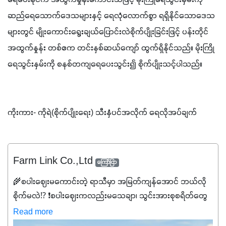
ဆည်ရေသောက်ဒေသများနှင့် ရေလုံလောက်စွာ ရရှိနိုင်သောဒေသ
များတွင် မျိုးကောင်းရွေးချယ်ပြောင်းလဲစိုက်ပျိုးခြင်းဖြင့် ပန်းတိုင်
အထွက်နှုန်း တစ်ဧက တင်းနှစ်ဆယ်ကျော် ထွက်ရှိနိုင်သည်။ မိုးကြို
ရေသွင်းနှမ်းကို စနစ်တကျရေပေးသွင်း၍ စိုက်ပျိုးသင့်ပါသည်။
ကိုးကား- ကိုရဲ(စိုက်ပျိုးရေး) သီးနှံပင်အလိုက် ရေလိုအပ်ချက်
Farm Link Co.,Ltd
ကြော်ငြာ
🌾စပါးဈေးမကောင်းတဲ့ ရာသီမှာ အမြတ်ကျန်အောင် ဘယ်လို
စိုက်မလဲ⁉️ ❗စပါးဈေးကလည်းမသေချာ၊ သွင်းအားစုစရိတ်တွေ
ကလည်း တက်နေတဲ့ဒီလိုအချိန်မှာ သွင်းအားစုဖိုးကို လျှော့ချပြီး
Read more
အထွက်နှုန်းကို ထိန်းထားနိုင်မှ ဦးကြီးတို့ အဆင်ပြေမှာနော် ✔️ဒါ