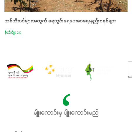
သစ်သီးပင်များအတွက် ရေသွင်းရေပေးဝေရေးနည်းစနစ်များ
စိုက်ပျိုး ရေ
မျိုးကောင်းမှ ပျိုးကောင်းမည်