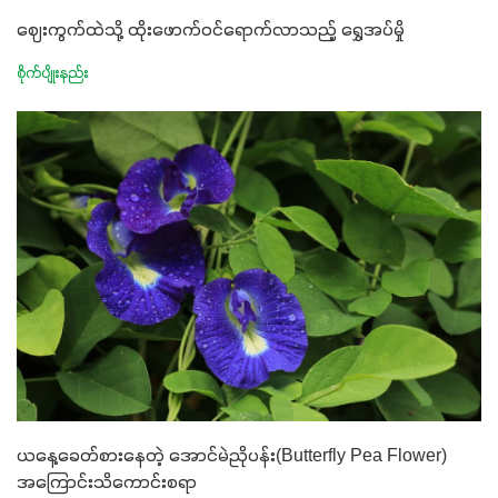
ဈေးကွက်ထဲသို့ ထိုးဖောက်ဝင်ရောက်လာသည့် ရွှေအပ်မှို
စိုက်ပျိုးနည်း
ယနေ့ခေတ်စားနေတဲ့ အောင်မဲညိုပန်း(Butterfly Pea Flower)
အကြောင်းသိကောင်းစရာ