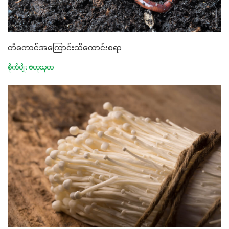
တီကောင်အကြောင်းသိကောင်းစရာ
စိုက်ပျိုး ဗဟုသုတ