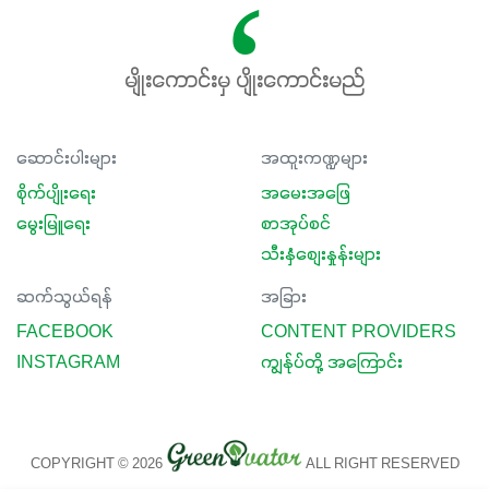
မျိုးကောင်းမှ ပျိုးကောင်းမည်
ဆောင်းပါးများ
အထူးကဏ္ဍများ
စိုက်ပျိုးရေး
အမေးအဖြေ
မွေးမြူရေး
စာအုပ်စင်
သီးနှံစျေးနှုန်းများ
ဆက်သွယ်ရန်
အခြား
FACEBOOK
CONTENT PROVIDERS
INSTAGRAM
ကျွန်ုပ်တို့ အကြောင်း
COPYRIGHT © 2026
ALL RIGHT RESERVED