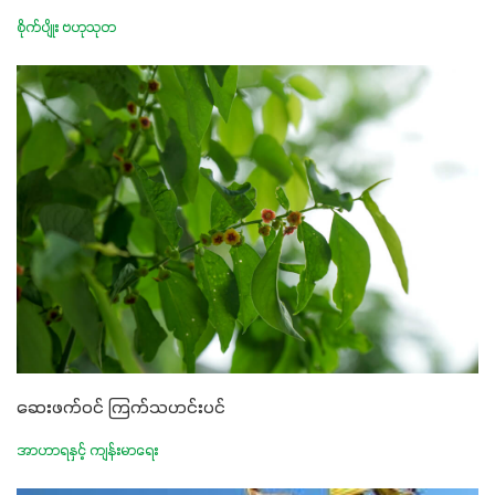
စိုက်ပျိုး ဗဟုသုတ
ဆေးဖက်ဝင် ကြက်သဟင်းပင်
အာဟာရနှင့် ကျန်းမာရေး