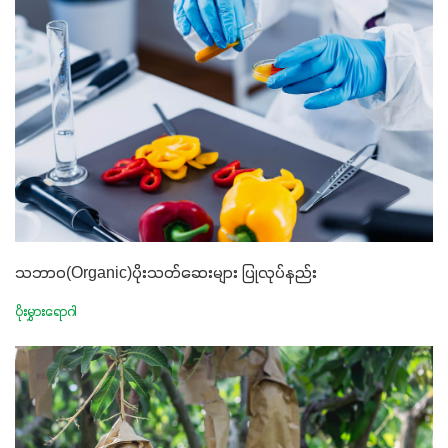
သဘာဝ(Organic)ပိုးသတ်ဆေးများ ပြုလုပ်နည်း
ပိုးမွှားရောဂါ