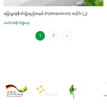
မြေလွှာမဲ့စိုက်ပျိုးနည်းစနစ် (Hydroponices) အပိုင်း (၂)
ခေတ်သစ်စိုက်ပျိုးရေး
1
2
→