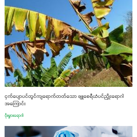
ငှက်ပျောပင်တွင်ကျရောက်တတ်သော ဖျူစေရီယံပင်ညှိုးရောဂါ
အကြောင်း
ပိုးမွှားရောဂါ