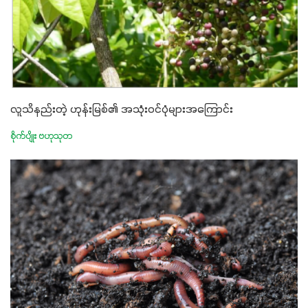
လူသိနည်းတဲ့ ဟုန်းမြစ်၏ အသုံးဝင်ပုံများအကြောင်း
စိုက်ပျိုး ဗဟုသုတ