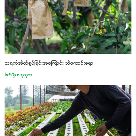
သရက်အိတ်စွပ်ခြင်းအကြောင်း သိကောင်းစရာ
စိုက်ပျိုး ဗဟုသုတ