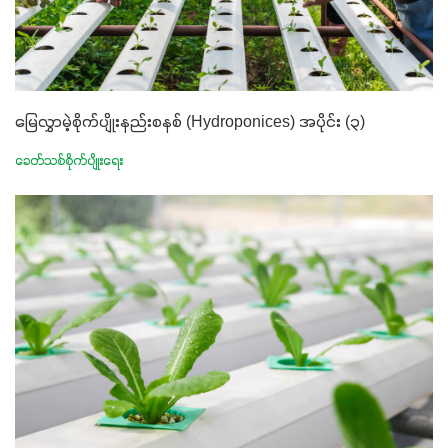
မြေလွှာမဲ့စိုက်ပျိုးနည်းစနစ် (Hydroponices) အပိုင်း (၃)
ခေတ်သစ်စိုက်ပျိုးရေး