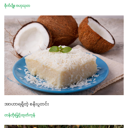
စိုက်ပျိုး ဗဟုသုတ
အာဟာရရှိတဲ့ စနိုးပူတင်း
တန်ဘိုးမြှင့်ထုတ်ကုန်