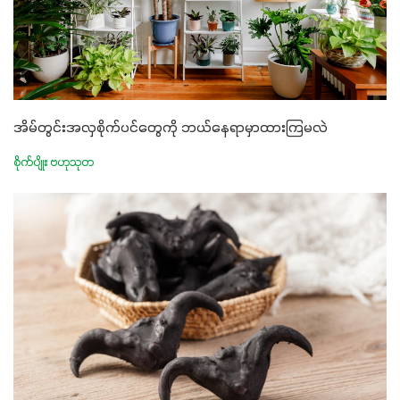
အိမ်တွင်းအလှစိုက်ပင်တွေကို ဘယ်နေရာမှာထားကြမလဲ
စိုက်ပျိုး ဗဟုသုတ