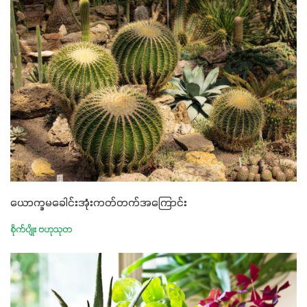
ယောက္ခမခေါင်းအုံးကတ်တက်အကြောင်း
စိုက်ပျိုး ဗဟုသုတ