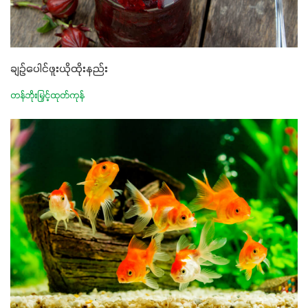
ချဥ်ပေါင်ဖူးယိုထိုးနည်း
တန်ဘိုးမြှင့်ထုတ်ကုန်