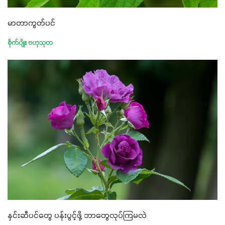
မာတာကွတ်ပင်
စိုက်ပျိုး ဗဟုသုတ
နှင်းဆီပင်တွေ ပန်းပွင့်ဖို့ ဘာတွေလုပ်ကြမလဲ