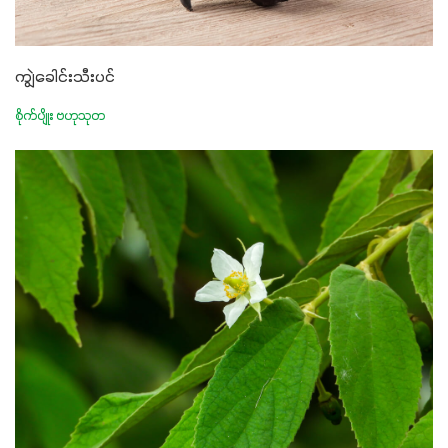
ကျွဲခေါင်းသီးပင်
စိုက်ပျိုး ဗဟုသုတ