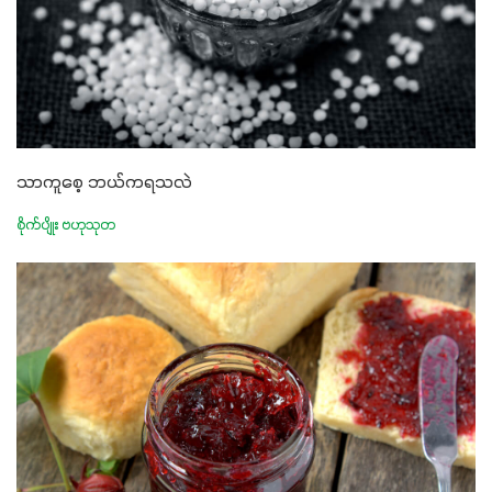
သာကူစေ့ ဘယ်ကရသလဲ
စိုက်ပျိုး ဗဟုသုတ