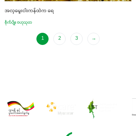
အလှမွေးငါးကန်ထဲက ရေ
စိုက်ပျိုး ဗဟုသုတ
1
2
3
→