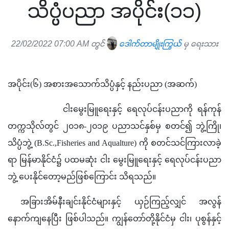
သိပ္ပံပညာ အပိုင်း(၁၁)
22/02/2022 07:00 AM တွင်
ဒေါက်တာမျိုးကြွယ်
မှ ရေးသား
အပိုင်း(၆) အစားအသောက်သိပ္ပံနှင့် နည်းပညာ (အဆက်)
ငါးမွေးမြူရေးနှင့် ရေလုပ်ငန်းပညာကို ရန်ကုန်
တက္ကသိုလ်တွင် ၂၀၁၈-၂၀၁၉ ပညာသင်နှစ်မှ စတင်၍ ဘွဲ့ကြို၊ 
သိပ္ပံဘွဲ့ (B.Sc.,Fisheries and Aqualture) ကို စတင်သင်ကြားလာခဲ့
ရာ မြန်မာနိုင်ငံ၌ ပထမဆုံး ငါး မွေးမြူရေးနှင့် ရေလုပ်ငန်းပညာ
ဘွဲ့ ပေးနိုင်တော့မည်ဖြစ်ကြောင်း သိရသည်။
အခြားအိမ်နီးချင်းနိုင်ငံများနှင့် ယှဉ်ကြည့်လျှင် အလွန်
နောက်ကျနေပြီး ဖြစ်ပါသည်။ ကျွန်တော်တို့နိုင်ငံမှ ငါး၊ ပုစွန်နှင့် 