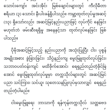
သောင်းကျော်၊ အင်းအိုင်၊ မြစ်ချောင်းများတွင် ကီလိုမီတာ 
ဧရိယာ (၃) သောင်း နီးပါးခန့်ရှိပါသည်။ ကမ္ဘာ့ထုတ်လုပ်မှုအဆင့် 
(၁၃) ရှိသော်လည်း အဆင့်မြင့်နည်းပညာဖြင့် လုပ်ကိုင် နေခြင်း 
မဟုတ်ဘဲ ဖမ်းဆီးရရှိမှု အနေနှင့်သာ ထုတ်လုပ်နေခြင်း ဖြစ်
ပါသည်။
ပိုမိုအဆင့်မြင့်သည့် နည်းပညာကို အသုံးပြုပြီး ငါး၊ ပုစွန် 
အမျိုးအစား ခွဲခြားခြင်း၊ သိပ္ပံနည်းကျ မွေးမြူထုတ်လုပ်ခြင်း၊ 
သဘာဝပတ်ဝန်းကျင် မထိခိုက်အောင်၊ ရေရှည်တည်တံ့ခိုင်မြဲ
အောင် မွေးမြူထုတ်လုပ်မှုမှာ တက္ကသိုလ်များတွင် အဆင့်မြင်
ပညာ သင်ကြား၊ သင်ယူ၊ သုတေသနပြုလုပ်မှသာလျှင်  ရေရှည်
တည်တံ့ပါမည်။
ငါးမွေးမြူရေး ဘာသာကို ရန်ကုန်တက္ကသိုလ် သတ္တဗေဒ