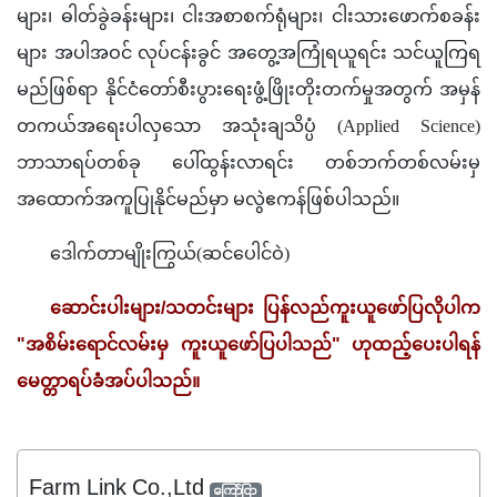
များ၊ ဓါတ်ခွဲခန်းများ၊ ငါးအစာစက်ရုံများ၊ ငါးသားဖောက်စခန်း
များ အပါအဝင် လုပ်ငန်းခွင် အတွေ့အကြုံရယူရင်း သင်ယူကြရ
မည်ဖြစ်ရာ နိုင်ငံတော်စီးပွားရေးဖွံ့ဖြိုးတိုးတက်မှုအတွက် အမှန်
တကယ်အရေးပါလှသော အသုံးချသိပ္ပံ (Applied Science) 
ဘာသာရပ်တစ်ခု ပေါ်ထွန်းလာရင်း တစ်ဘက်တစ်လမ်းမှ 
အထောက်အကူပြုနိုင်မည်မှာ မလွဲဧကန်ဖြစ်ပါသည်။
ဒေါက်တာမျိုးကြွယ်(
ဆင်ပေါင်ဝဲ)
ဆောင်းပါးများ/သတင်းများ ပြန်လည်ကူးယူဖော်ပြလိုပါက 
"အစိမ်းရောင်လမ်းမှ ကူးယူဖော်ပြပါသည်" ဟုထည့်ပေးပါရန် 
မေတ္တာရပ်ခံအပ်ပါသည်။
Farm Link Co.,Ltd
ကြော်ငြာ