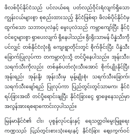
ဖိလစ်ပိုင်နိုင်ငံသည် ပင်လယ်ရေ ပတ်လည်ဝိုင်းရံလျက်ရှိသော 
ကျွန်းငယ်များစွာ စုစည်းထားသည့် နိုင်ငံဖြစ်ရာ ဖိလစ်ပိုင်နိုင်ငံမှ
ထွက်သော သဘာဝပုလဲနှင့် မွေးပုလဲသည် ကမ္ဘာကျော်ပြီး နိုင်ငံ့
ဝင်ငွေများစွာ ရှာပေးလျက် ရှိနေပါသည်။ ရိုးရိုးသာမန် ပိန္နဲသီးကို
ပင်လျှင် တစ်နိုင်ငံလုံးရှိ ကျေးရွာတိုင်းတွင် စိုက်ခိုင်းပြီး ပိန္နဲသီး
ခြောက်ပြုလုပ်ကာ တကမ္ဘာလုံးသို့ တင်ပို့နေပါသည်။ အုန်းသီး၊ 
သရက်သီးကိုလည်း တစ်နှစ်ပတ်လုံးသီးအောင် စိုက်ပျိုးနိုင်ပြီး 
အုန်းရည်၊ အုန်းနို့၊ အုန်းသီးမှ မုန့်မျိုးစုံ၊ သရက်သီးခြောက်၊ 
သရက်သီးဖျော်ရည် ပြုလုပ်ကာ ပြည်တွင်းတွင်သာမက၊ နိုင်ငံ
ရပ်ခြားအထိ တင်ပို့ရောင်းချပြီး နိုင်ငံခြားငွေ ရှာဖွေနေသည်မှာ 
အလွန်အားရစရာကောင်းလှပါသည်။
မြန်မာနိုင်ငံ၏ ငါး၊ ပုစွန်လုပ်ငန်းနှင့် ရေသတ္တဝါမွေးမြူရေး 
ကဏ္ဍ
သည် ပြည်တွင်းစားသုံးရေးနှင့် နိုင်ငံခြား ဈေးကွက်ဝင် 