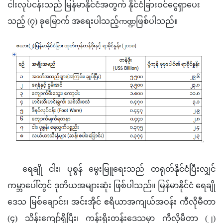
ငါးလုပ်ငန်းသည် မြန်မာနိုင်ငံအတွက် နိုင်ငံခြားဝင်ငွေရှာပေး
သည့် (၇) ခုမြောက် အရေးပါသည့်
ဖြစ်ပါသည်။
ကဏ္ဍ
ရေချို ငါး၊ ပုစွန် မွေးမြူရေးသည် တရုတ်နိုင်ငံပြီးလျှင် 
ကမ္ဘာပေါ်တွင် ဒုတိယအများဆုံး ဖြစ်ပါသည်။ မြန်မာနိုင်ငံ ရေချို
ဒေသ မြစ်ချောင်း၊ အင်းအိုင် ဧရိယာအကျယ်အဝန်း ကီလိုမီတာ 
(၄) သိန်းကျော်ရှိပြီး၊ ကန်းရိုးတန်းဒေသမှာ ကီလိုမီတာ (၂) 