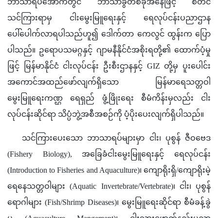
ဘာသာရပ်အောက်တွင် ဘာသာခွဲတစ်ခုအနေဖြင့် စတင်
သင်ကြားရာမှ ငါးမွေးမြူရေးနှင့် ရေလုပ်ငန်းပညာဌာန 
ပေါ်ပေါက်လာရပါသည်ဟူ၍ ဒေါက်တာ ကေလွင် ထွန်းက ပြော
ပါသည်။ ဥရောပသမဂ္ဂနှင့် ဂျာမနီနိုင်ငံအစိုးရတို့၏ ထောက်ပံ့မှု
ဖြင့် မြန်မာနိုင်ငံ ငါးလုပ်ငန်း ဦးစီးဌာနနှင့် GIZ တို့မှ ပူးပေါင်း 
အကောင်အထည်ဖော်လျက်ရှိသော မြန်မာရေသတ္တဝါ 
မွေးမြူရေးကဏ္ဌ ရေရှည် ဖွံ့ဖြိုးရေး စီမံကိန်းမှလည်း ငါး
လုပ်ငန်းဆိုင်ရာ သိပ္ပံဘွဲ့အစီအစဉ်ကို ပံ့ပိုးပေးလျက်ရှိပါသည်။
သင်ကြားပေးသော ဘာသာရပ်များမှာ ငါး၊ ပုစွန် ဇီဝဗေဒ 
(Fishery Biology), အခြေခံငါးမွေးမြူရေးနှင့် ရေလုပ်ငန်း 
(Introduction to Fisheries and Aquaculture)၊ ကျောရိုးရှိ/ကျောရိုးမဲ့ 
ရေနေသတ္တဝါများ (Aquatic Invertebrate/Vertebrate)၊ ငါး၊ ပုစွန်
ရောဂါများ (Fish/Shrimp Diseases)၊ မွေးမြူရေးဆိုင်ရာ စီမံခန့်ခွဲ