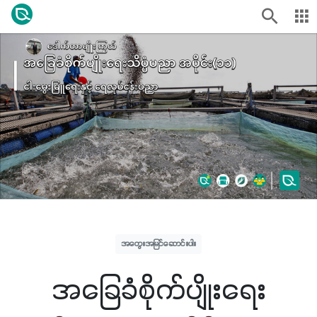
အတွေးအမြင်ဆောင်းပါး
အခြေခံစိုက်ပျိုးရေး