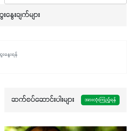
ရှိမှုကို မြင့်တက်စေပြီး အသီးအရည်အသွေး၊ အရွယ်အစားနဲ့
အရသာ ပိုမိုကောင်းမွန်စေဖို့အတွက် လိုအပ်တဲ့အာဟာရဓာတ်
ေးနွေးချက်များ
ဖြစ်ပါတယ်။ ဟူးမစ်အက်စစ်ပါဝင်ပေါင်းစပ်ထားတဲ့အတွက်
အာဟာရဓာတ်စုပ်ယူမှုကောင်းမွန်လာခြင်း၊မြေဆီလွှာဖွဲ့စည်းပုံ
နှင့်ရေထိန်းနိုင်စွမ်းအားကောင်းလာခြင်းအပါအဝင်
အကျိုးကျေးဇူးများစွာကိုရရှိစေမှာဖြစ်ပါတယ်။ စပါးအပါအဝင်
နှံစားသီးနှံများ၊ပဲအမျိုးမျိုး၊ဟင်းသီးဟင်းရွက်နဲ့ ဥယျာဉ်ခြံသီးနှံ
ေးနွေးရန်
အားလုံးမှာ အသုံးပြုနိုင်တယ်ဆိုတော့ တစ်မျိုးတည်းနဲ့ အားလုံး
ပါဖက်(perfect)မယ့် စမတ်သီးစုံနော် အရွေးမမှားတာသေချာပြီ
မလို့ အတွေးမများဘဲ သီးနှံတိုင်းကြီးထွားအောင် ဖန်းလင့်ရဲ့ #စ
မတ်သီးစုံကို သုံးကြပါစို့....
ဆက်စပ်ဆောင်းပါးများ
အားလုံးကြည့်ရန်