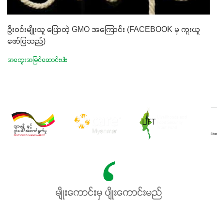
ဦးဝင်းမျိုးသူ ပြောတဲ့ GMO အကြောင်း (FACEBOOK မှ ကူးယူ
ဖော်ပြသည်)
အတွေးအမြင်ဆောင်းပါး
မျိုးကောင်းမှ ပျိုးကောင်းမည်