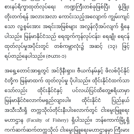
စားနပ်ရိက္ခာထုတ်လုပ်ရေး 
ကဏ္ဍ
ကြီးတစ်ခုဖြစ်ပြီး ဖွံ့ဖြိုး
တိုးတက်ရန် အလားအလာ ကောင်းသည့်အလျောက် ကျွမ်းကျင်
သော လူ့စွမ်းအား အရင်းအမြစ်များ အလွန်လိုအပ်လျက် ရှိနေ
ပါသည်။ မြန်မာနိုင်ငံသည် ရေထွက်ကုန်လုပ်ငန်း၊ ရေချို၊ ရေငန် 
ထုတ်လုပ်မှုအပိုင်းတွင် တစ်ကမ္ဘာလုံး၌ အဆင့် (၁၃) ဖြင့် 
ရပ်တည်နေပါသည်။ (ဇယား-၁)
အရှေ့တောင်အာရှတွင် အင်ဒိုနီးရှား၊ ဗီယက်နမ်နှင့် ဖိလစ်ပိုင်နိုင်
ငံတို့က မြန်မာထက် ထုတ်လုပ်မှု ပိုပါသည်။ ထိုင်းနိုင်ငံထက်သာ
သော်လည်း ထိုင်းနိုင်ငံနှင့် ပင်လယ်ပြင်ထိတွေ့ဧရိယာမှာ 
မြန်မာနိုင်ငံလောက်မရှည်လျားပါ။ ထိုင်းနိုင်ငံ ပြည်နယ်
အသီးသီးရှိ တက္ကသိုလ်တိုင်းနီးပါးလောက်တွင် ငါးမွေးမြူရေး
မဟာဌာန (Faculty of Fishery) ရှိပါသည်။ ဘန်ကောက်မြို့ရှိ 
ကက်ဆက်ဆက်တက္ကသိုလ် ငါးမွေးမြူရေးမဟာဌာနမှာ ကြီးမား