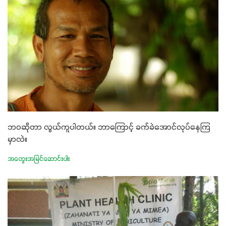
ဘဝဆိုတာ လွယ်ကူပါတယ်။ ဘာကြောင့် ခက်ခဲအောင်လုပ်နေကြ
မှာလဲ။
အတွေးအမြင်ဆောင်းပါး