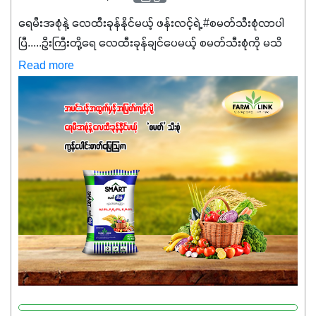
ရေမီးအစုံနဲ့ လေထီးခုန်နိုင်မယ့် ဖန်းလင့်ရဲ့ #စမတ်သီးစုံလာပါ
ပြီ.....ဦးကြီးတို့ရေ ‌လေထီးခုန်ချင်ပေမယ့် စမတ်သီးစုံကို မသိ
သေးရင်တော့ ဒီစာလေးကို ဆက်ဖတ်‌ပေးပါ #စမတ်သီးစုံဆိုတာ
Read more
အပင်တိုင်းအတွက် အဓိကအာဟာရNPK (19:7:8)နဲ့ #ဟူးမစ်
အက်စစ်တို့ အချိုးကျ ပေါင်းစပ်ထားတဲ့ ကွန်ပေါင်း
ဓာတ်မြေဩဇာဖြစ်ပါတယ်။ အဓိကအကျိုးကျေးဇူးတွေအနေနဲ့
ကတော့ နိုက်ထရိုဂျင် 19%ပါဝင်တဲ့အတွက် ကလိုရိုဖီးလ်ဖွဲ့စည်း
မှုကို အားပေးကာ သီးနှံပင်များ၏အရွက်များစိမ်းလန်းသန်စွမ်း
ပြီး အစာချက်လုပ်မှုအားကောင်းစေပါတယ်။ အပင်၏ပင်ပိုင်း
ကြီးထွားမှုကို တိုးမြင့်စေကာ အပင်သန်၍ အကြီးမြန်စေပါတယ်။
သင့်တော်တဲ့ Phosphorus 7%ပါဝင်မှုကြောင့် အပင်ရဲ့ အမြစ်
ဖွဲ့စည်းတည်ဆောက်မှုကို ပို၍သန်မာလာအောင် အားပေးပါ
တယ်။ ဒါ့အပြင် ပန်းပွင့်ခြင်း၊အသီးသီးခြင်း၊အစေ့တည်ခြင်း
လုပ်ငန်းစဉ်များကိုလည်း အားပေးပါတယ်။ လုံလောက်တဲ့
Potassium 8%က အပင်ရဲ့ ရောဂါဒဏ်၊ရာသီဥတုဒဏ်ခံနိုင်ရည်