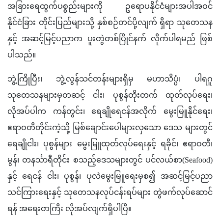
အခြားရေထွက်ပစ္စည်းများကို ဥရောပနိုင်ငံများအပါအဝင် 
နိုင်ငံခြား တိုင်းပြည်များသို့ နှစ်စဉ်တင်ပို့လျက် ရှိရာ သုတေသန
နှင့် အဆင့်မြင့်ပညာက ပူးတွဲတစ်ပြိုင်နက် လိုက်ပါရမည် ဖြစ်
ပါသည်။
ဘွဲ့ကြိုပြီး၊ ဘွဲ့လွန်သင်တန်းများရှိမှ မဟာသိပ္ပံ၊ ပါရဂူ
သုတေသနများမှတဆင့် ငါး၊ ပုစွန်တိုးတက် ထုတ်လုပ်ရေး၊ 
လိုအပ်ပါက ကန်တွင်း၊ ရေချိုရေငန်အလိုက် မွေးမြူနိုင်ရေး၊ 
ဧရာဝတီတိုင်းကဲ့သို့ မြစ်ချောင်းပေါများလှသော ဒေသ များတွင် 
ရေချိုငါး၊ ပုစွန်များ မွေးမြူထုတ်လုပ်ရေးနှင့် ရခိုင်၊ ဧရာဝတီ၊ 
မွန်၊ တနင်္သာရီတိုင်း စသည့်ဒေသများတွင် ပင်လယ်စာ(Seafood) 
နှင့် ရေငန် ငါး၊ ပုစွန်၊ ပုလဲမွေးမြူရေးမှစ၍ အဆင့်မြင့်ပညာ 
သင်ကြားရေးနှင့် သုတေသနလုပ်ငန်းရပ်များ တွဲဖက်လုပ်ဆောင်
ရန် အရေးတကြီး လိုအပ်လျက်ရှိပါပြီ။