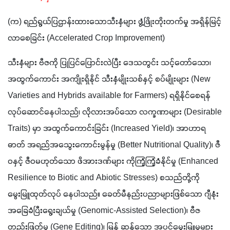
(က) ရည်ရွယ်ပြဌာန်းထားသောသီးနှံများ ဖွံ့ဖြိုးတိုးတက်မှု အရှိန်မြင့်
လာစေခြင်း (Accelerated Crop Improvement)
သီးနှံများ ဗီဇကို ပြုပြင်ပြောင်းလဲပြီး ဒေသတွင်း သင့်တော်သော၊ 
အထွက်ကောင်း အကျိုးရှိနိုင် သီးနှံမျိုးသစ်နှင့် စပ်မျိုးများ (New 
Varieties and Hybrids available for Farmers) ရရှိနိုင်စေရန် 
လုပ်ဆောင်နေပါသည်၊ လိုလားအပ်သော လက္ခဏာများ (Desirable 
Traits) မှာ အထွက်ကောင်းခြင်း (Increased Yield)၊ အာဟာရ
ဓာတ် အရည်အသွေးကောင်းမွန်မှု (Better Nutritional Quality)၊ ဇီ
ဝနှင့် ဇီဝမဟုတ်သော ဖိအားဒဏ်များ ကိုကြံ့ကြံ့ခံနိုင်မှု (Enhanced 
Resilience to Biotic and Abiotic Stresses) စသည်တို့ကို 
မွေးမြူထုတ်လုပ် နေပါသည်။ ခေတ်မီနည်းပညာများဖြစ်သော ဂျီနုံး
အခြေခံပြီးရွေးချယ်မှု (Genomic-Assisted Selection)၊ ဗီဇ
တည်းဖြတ်မှု (Gene Editing)၊ မြန် ဆန်သော အပင်မွေးမြူမှုများ 