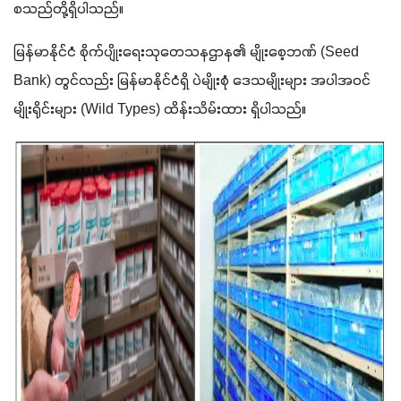
စသည်တို့ရှိပါသည်။
မြန်မာနိုင်ငံ စိုက်ပျိုးရေးသုတေသနဌာန၏ မျိုးစေ့ဘဏ် (Seed 
Bank) တွင်လည်း မြန်မာနိုင်ငံရှိ ပဲမျိုးစုံ ဒေသမျိုးများ အပါအဝင် 
မျိုးရိုင်းများ (Wild Types) ထိန်းသိမ်းထား ရှိပါသည်။