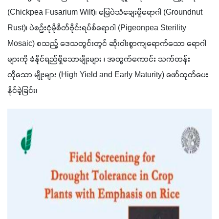
(Chickpea Fusarium Wilt)၊ မြေပဲသံချေးမှိုရောဂါ (Groundnut 
Rust)၊ ပဲစဉ်းငုံမိုစိတ်ဗိုင်းရပ်စ်ရောဂါ (Pigeonpea Sterility 
Mosaic) စသည့် ဒေသတွင်းတွင် ဆိုးဝါးစွာကျရောက်သော ရောဂါ
များကို ခံနိုင်ရည်ရှိသောမျိုးများ ၊ အထွက်ကောင်း သက်တန်း
တိုသော မျိုးများ (High Yield and Early Maturity) ဖော်ထုတ်ပေး
နိုင်ခဲ့ခြင်း၊ 