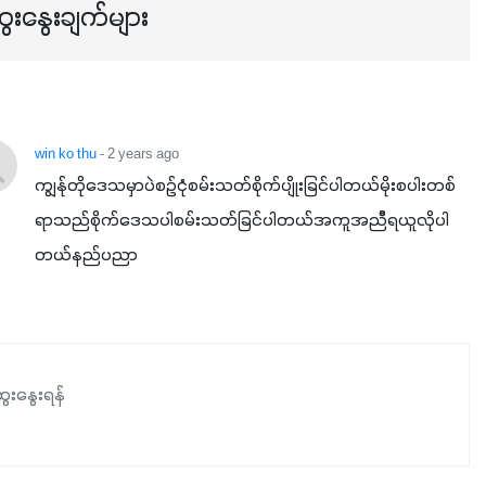
ေးနွေးချက်များ
ဖြစ်ပါတယ်။ ဟူးမစ်အက်စစ်ပါဝင်ပေါင်းစပ်ထားတဲ့အတွက်
အာဟာရဓာတ်စုပ်ယူမှုကောင်းမွန်လာခြင်း၊မြေဆီလွှာဖွဲ့စည်းပုံ
နှင့်ရေထိန်းနိုင်စွမ်းအားကောင်းလာခြင်းအပါအဝင်
အကျိုးကျေးဇူးများစွာကိုရရှိစေမှာဖြစ်ပါတယ်။ စပါးအပါအဝင်
နှံစားသီးနှံများ၊ပဲအမျိုးမျိုး၊ဟင်းသီးဟင်းရွက်နဲ့ ဥယျာဉ်ခြံသီးနှံ
win ko thu
- 2 years ago
အားလုံးမှာ အသုံးပြုနိုင်တယ်ဆိုတော့ တစ်မျိုးတည်းနဲ့ အားလုံး
ကျွန်ုတိုဒေသမှာပဲစဥ်ငုံစမ်းသတ်စိုက်ပျိုးခြင်ပါတယ်မိုးစပါးတစ်
ပါဖက်(perfect)မယ့် စမတ်သီးစုံနော် အရွေးမမှားတာသေချာပြီ
ရာသည်စိုက်ဒေသပါစမ်းသတ်ခြင်ပါတယ်အကူအညီိရယူလိုပါ
မလို့ အတွေးမများဘဲ သီးနှံတိုင်းကြီးထွားအောင် ဖန်းလင့်ရဲ့ #စ
တယ်နည်ပညာ
မတ်သီးစုံကို သုံးကြပါစို့....
ေးနွေးရန်