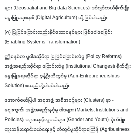
များ (Geospatial and Big data Sciences)၊ ဒစ်ဂျစ်တယ်စိုက်ပျိုး
မွေးမြူရေးစနစ် (Digital Agriculture) တို့ ဖြစ်ပါသည်။
(ဂ) ပြုပြင်ပြောင်းလည်းနိုင်သောစနစ်များ ဖြစ်ပေါ်စေခြင်း 
(Enabling Systems Transformation)
ဤစနစ်က မူဝါဒဆိုင်ရာ ပြုပြင်ပြောင်းလဲမှု (Policy Reforms)၊ 
အဖွဲ့အစည်းဆိုင်ရာ ပြောင်းလဲမှု (Institutional Changes)၊ စိုက်ပျိုး
မွေးမြူရေးဆိုင်ရာ စွန့်ဦးတီထွင်မှု (Agri-Entrepreneurships 
Solution) စသည်တို့ပါဝင်ပါသည်။ 
အောက်ဖော်ပြပါ အစုအဖွဲ့ အစီအစဉ်များ (Clusters) မှာ - 
ဈေးကွက်၊ အဖွဲ့အစည်းနှင့်မူ ဝါဒများ (Markets, Institutions and 
Policies)၊ ကျားမနှင့်လူငယ်များ (Gender and Youth)၊ စိုက်ပျိုး
ကူးသန်းရောင်းဝယ်ရေးနှင့် တီထွင်မှုဆိုင်ရာစင်္ကြန် (Agribusiness 