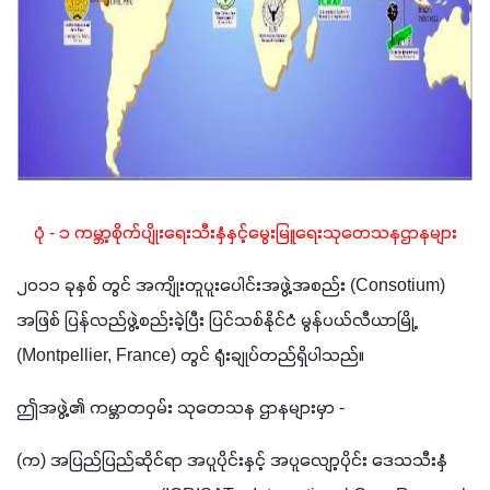
ပုံ - ၁ ကမ္ဘာ့စိုက်ပျိုးရေးသီးနှံနှင့်မွေးမြူရေးသုတေသနဌာနများ
၂၀၁၁ ခုနှစ် တွင် အကျိုးတူပူးပေါင်းအဖွဲ့အစည်း (Consotium) 
အဖြစ် ပြန်လည်ဖွဲ့စည်းခဲ့ပြီး ပြင်သစ်နိုင်ငံ မွန်ပယ်လီယာမြို့ 
(Montpellier, France) တွင် ရုံးချုပ်တည်ရှိပါသည်။
ဤအဖွဲ့၏ ကမ္ဘာတဝှမ်း သုတေသန ဌာနများမှာ - 
(က) အပြည်ပြည်ဆိုင်ရာ အပူပိုင်းနှင့် အပူလျော့ပိုင်း ဒေသသီးနှံ