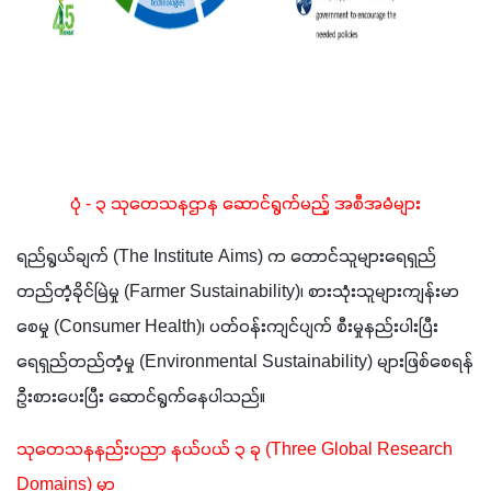
ပုံ - ၃ သုတေသနဌာန ဆောင်ရွက်မည့် အစီအမံများ
ရည်ရွယ်ချက် (The Institute Aims) က တောင်သူများရေရှည်
တည်တံ့ခိုင်မြဲမှု (Farmer Sustainability)၊ စားသုံးသူများကျန်းမာ
စေမှု (Consumer Health)၊ ပတ်ဝန်းကျင်ပျက် စီးမှုနည်းပါးပြီး 
ရေရှည်တည်တံ့မှု (Environmental Sustainability) များဖြစ်စေရန် 
ဦးစားပေးပြီး ဆောင်ရွက်နေပါသည်။ 
သုတေသနနည်းပညာ နယ်ပယ် ၃ ခု (Three Global Research 
Domains) မှာ 