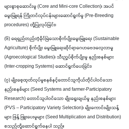
များစွာစုဆောင်းမှု (Core and Mini-core Collection)၊ အပင်
မွေးမြူရန် ကြိုတင်လုပ်ငန်းများဆောင်ရွက်မှု (Pre-Breeding 
procedures) တို့ပြုလုပ်ခြင်း၊
(၆) ရေရှည်တည်တံ့ခိုင်မြဲသောစိုက်ပျိုးမွေးမြူရေး (Sustainable 
Agriculture) စိုက်ပျိုး မွေးမြူရေးဆိုင်ရာဂေဟဗေဒလေ့လာမှု 
(Agroecological Studies)၊ သီးညှပ်စိုက်ပျိုးမှု နည်းစနစ်များ 
(Inter-cropping Systems) ဆောင်ရွက်ပေးခြင်း၊
(၇) မျိုးစေ့ထုတ်လုပ်မှုစနစ်နှင့်တောင်သူကိုယ်တိုင်ပါဝင်သော
နည်းစနစ်များ (Seed Systems and farmer-Participatory 
Research) တောင်သူပါဝင်သော မျိုးရွေးချယ်မှု နည်းစနစ်များ 
(PVS – Participatory Variety Selection)၊ မျိုးကောင်းမျိုးသန့်
များ ဖြန့် ဖြူးပေးမှုများ (Seed Multiplication and Distribution) 
စသည်တို့ဆောင်ရွက်နေပါ သည်။