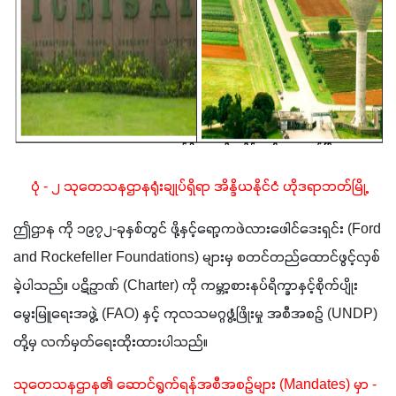
ပုံ - ၂ သုတေသနဌာနရုံးချုပ်ရှိရာ အိန္ဒိယနိုင်ငံ ဟိုဒရာဘတ်မြို့
ဤဌာန ကို ၁၉၇၂-ခုနှစ်တွင် ဖို့နှင့်ရော့ကဖဲလားဖေါင်ဒေးရှင်း (Ford 
and Rockefeller Foundations) များမှ စတင်တည်ထောင်ဖွင့်လှစ်
ခဲ့ပါသည်။ ပဋိဥာဏ် (Charter) ကို ကမ္ဘာ့စားနပ်ရိက္ခာနှင့်စိုက်ပျိုး
မွေးမြူရေးအဖွဲ့ (FAO) နှင့် ကုလသမဂ္ဂဖွံ့ဖြိုးမှု အစီအစဉ် (UNDP) 
တို့မှ လက်မှတ်ရေးထိုးထားပါသည်။
သုတေသနဌာန၏ ဆောင်ရွက်ရန်အစီအစဉ်များ (Mandates) မှာ - 