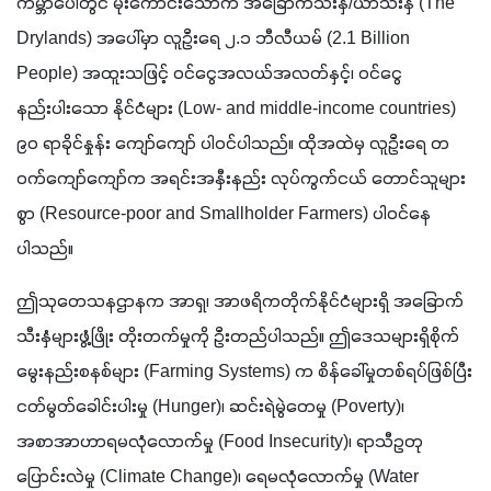
ကမ္ဘာပေါ်တွင် မိုးကောင်းသောက် အခြောက်သီးနှံ/ယာသီးနှံ (The 
Drylands) အပေါ်မှာ လူဦးရေ ၂.၁ ဘီလီယမ် (2.1 Billion 
People) အထူးသဖြင့် ဝင်ငွေအလယ်အလတ်နှင့်၊ ဝင်ငွေ
နည်းပါးသော နိုင်ငံများ (Low- and middle-income countries) 
၉၀ ရာခိုင်နှုန်း ကျော်ကျော် ပါဝင်ပါသည်။ ထိုအထဲမှ လူဦးရေ တ
ဝက်ကျော်ကျော်က အရင်းအနှီးနည်း လုပ်ကွက်ငယ် တောင်သူများ
စွာ (Resource-poor and Smallholder Farmers) ပါဝင်နေ
ပါသည်။ 
ဤသုတေသနဌာနက အာရှ၊ အာဖရိကတိုက်နိုင်ငံများရှိ အခြောက်
သီးနှံများဖွံ့ဖြိုး တိုးတက်မှုကို ဦးတည်ပါသည်။ ဤဒေသများရှိစိုက်
မွေးနည်းစနစ်များ (Farming Systems) က စိန်ခေါ်မှုတစ်ရပ်ဖြစ်ပြီး 
ငတ်မွတ်ခေါင်းပါးမှု (Hunger)၊ ဆင်းရဲမွဲတေမှု (Poverty)၊ 
အစာအာဟာရမလုံလောက်မှု (Food Insecurity)၊ ရာသီဥတု
ပြောင်းလဲမှု (Climate Change)၊ ရေမလုံလောက်မှု (Water 