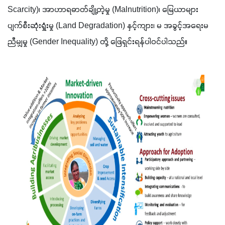
Scarcity)၊ အာဟာရဓာတ်ချို့တဲ့မှု (Malnutrition)၊ မြေယာများ 
ပျက်စီးဆုံးရှုံးမှု (Land Degradation) နှင့်ကျား၊ မ အခွင့်အရေးမ
ညီမျှမှု (Gender Inequality) တို့ ဖြေရှင်းရန်ပါဝင်ပါသည်။