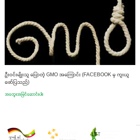
ဦးဝင်းမျိုးသူ ပြောတဲ့ GMO အကြောင်း (FACEBOOK မှ ကူးယူ
ဖော်ပြသည်)
အတွေးအမြင်ဆောင်းပါး