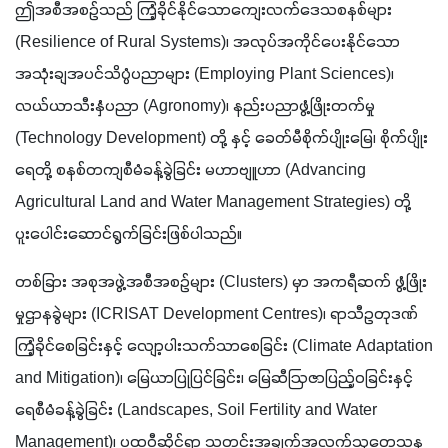
ဤအစီအစဉ်သည် ကြံ့ခိုင်နိုင်သောကျေးလက်ဒေသစနစ်များ 
(Resilience of Rural Systems)၊ အလုပ်အကိုင်ပေးနိုင်သော 
အသုံးချအပင်သိပ္ပံပညာများ (Employing Plant Sciences)၊ 
လယ်ယာသီးနှံပညာ (Agronomy)၊ နည်းပညာဖွံ့ဖြိုးတက်မှု 
(Technology Development) တို့ နှင့် ခေတ်မီစိုက်ပျိုးမြေ၊ စိုက်ပျိုး
ရေတို့ စနစ်တကျစီမံခန့်ခွဲခြင်း မဟာဗျူဟာ (Advancing 
Agricultural Land and Water Management Strategies) တို့
ပူးပေါင်းဆောင်ရွက်ခြင်းဖြစ်ပါသည်။
တစ်ခြား အစုအဖွဲ့အစီအစဉ်များ (Clusters) မှာ အကရီဆက် ဖွံ့ဖြိုး
မှုဌာနခွဲများ (ICRISAT Development Centres)၊ ရာသီဥတုဒဏ်
ကြံ့ခိုင်စေခြင်းနှင့် လျော့ပါးသက်သာစေခြင်း (Climate Adaptation 
and Mitigation)၊ မြေယာပြုပြင်ခြင်း၊ မြေဆီဩဇာပြည့်ဝခြင်းနှင့် 
ရေစီမံခန့်ခွဲခြင်း (Landscapes, Soil Fertility and Water 
Management)၊ ပထဝီဆိုင်ရာ သတင်းအချက်အလက်သုတေသန