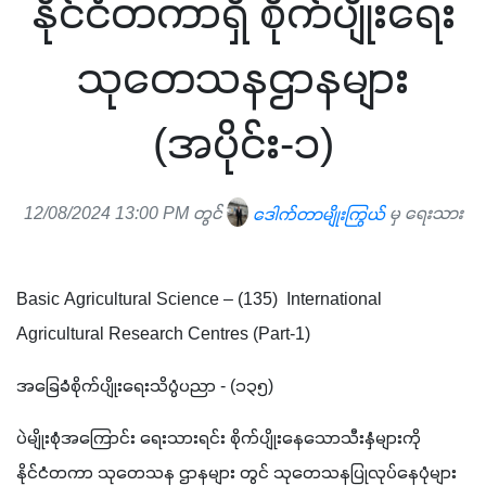
နိုင်ငံတကာရှိ စိုက်ပျိုးရေး
သုတေသနဌာနများ
(အပိုင်း-၁)
12/08/2024 13:00 PM တွင်
ဒေါက်တာမျိုးကြွယ်
မှ ရေးသား
Basic Agricultural Science – (135)  International 
Agricultural Research Centres (Part-1)
အခြေခံစိုက်ပျိုးရေးသိပ္ပံပညာ - (၁၃၅) 
ပဲမျိုးစုံအကြောင်း ရေးသားရင်း စိုက်ပျိုးနေသောသီးနှံများကို 
နိုင်ငံတကာ သုတေသန ဌာနများ တွင် သုတေသနပြုလုပ်နေပုံများ 