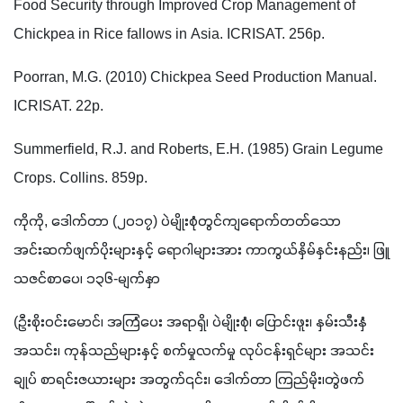
Food Security through Improved Crop Management of 
Chickpea in Rice fallows in Asia. ICRISAT. 256p.
Poorran, M.G. (2010) Chickpea Seed Production Manual. 
ICRISAT. 22p.
Summerfield, R.J. and Roberts, E.H. (1985) Grain Legume 
Crops. Collins. 859p.
ကိုကို, ဒေါက်တာ (၂၀၁၇) ပဲမျိုးစုံတွင်ကျရောက်တတ်သော 
အင်းဆက်ဖျက်ပိုးများနှင့် ရောဂါများအား ကာကွယ်နှိမ်နှင်းနည်း၊ ဖြူ
သဇင်စာပေ၊ ၁၃၆-မျက်နှာ 
(ဦးစိုးဝင်းမောင်၊ အကြံပေး အရာရှိ၊ ပဲမျိုးစုံ၊ ပြောင်းဖူး၊ နှမ်းသီးနှံ
အသင်း၊ ကုန်သည်များနှင့် စက်မှုလက်မှု လုပ်ငန်းရှင်များ အသင်း
ချုပ် စာရင်းဇယားများ အတွက်၎င်း၊ ဒေါက်တာ ကြည်မိုး၊တွဲဖက်