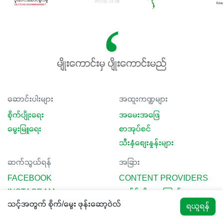
မျိုးကောင်းမှ ပျိုးကောင်းမည်
ဆောင်းပါးများ
အထူးကဏ္ဍများ
စိုက်ပျိုးရေး
အမေးအဖြေ
မွေးမြူရေး
စာအုပ်စင်
သီးနှံစျေးနှုန်းများ
ဆက်သွယ်ရန်
အခြား
FACEBOOK
CONTENT PROVIDERS
INSTAGRAM
ကျွန်ုပ်တို့ အကြောင်း
သင့်အတွက် စိုက်/မွေး ဖုန်းဆော့ဝဲလ်
ရယူရန်