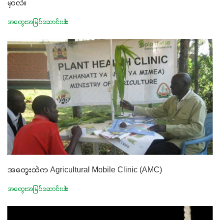
မှာလဲ။
အတွေးအမြင်ဆောင်းပါး
အတွေးထဲက Agricultural Mobile Clinic (AMC)
အတွေးအမြင်ဆောင်းပါး