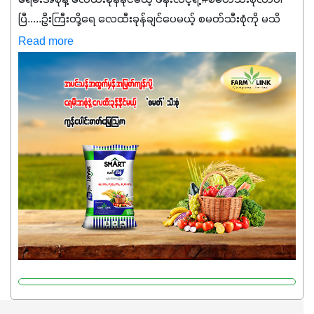
ပြီ.....ဦးကြီးတို့ရေ ‌လေထီးခုန်ချင်ပေမယ့် စမတ်သီးစုံကို မသိ
သေးရင်တော့ ဒီစာလေးကို ဆက်ဖတ်‌ပေးပါ #စမတ်သီးစုံဆိုတာ
Read more
အပင်တိုင်းအတွက် အဓိကအာဟာရNPK (19:7:8)နဲ့ #ဟူးမစ်
အက်စစ်တို့ အချိုးကျ ပေါင်းစပ်ထားတဲ့ ကွန်ပေါင်း
ဓာတ်မြေဩဇာဖြစ်ပါတယ်။ အဓိကအကျိုးကျေးဇူးတွေအနေနဲ့
ကတော့ နိုက်ထရိုဂျင် 19%ပါဝင်တဲ့အတွက် ကလိုရိုဖီးလ်ဖွဲ့စည်း
မှုကို အားပေးကာ သီးနှံပင်များ၏အရွက်များစိမ်းလန်းသန်စွမ်း
ပြီး အစာချက်လုပ်မှုအားကောင်းစေပါတယ်။ အပင်၏ပင်ပိုင်း
ကြီးထွားမှုကို တိုးမြင့်စေကာ အပင်သန်၍ အကြီးမြန်စေပါတယ်။
သင့်တော်တဲ့ Phosphorus 7%ပါဝင်မှုကြောင့် အပင်ရဲ့ အမြစ်
ဖွဲ့စည်းတည်ဆောက်မှုကို ပို၍သန်မာလာအောင် အားပေးပါ
တယ်။ ဒါ့အပြင် ပန်းပွင့်ခြင်း၊အသီးသီးခြင်း၊အစေ့တည်ခြင်း
လုပ်ငန်းစဉ်များကိုလည်း အားပေးပါတယ်။ လုံလောက်တဲ့
Potassium 8%က အပင်ရဲ့ ရောဂါဒဏ်၊ရာသီဥတုဒဏ်ခံနိုင်ရည်
ရှိမှုကို မြင့်တက်စေပြီး အသီးအရည်အသွေး၊ အရွယ်အစားနဲ့
အရသာ ပိုမိုကောင်းမွန်စေဖို့အတွက် လိုအပ်တဲ့အာဟာရဓာတ်