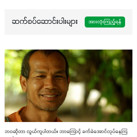
ဆက်စပ်ဆောင်းပါးများ
အားလုံးကြည့်ရန်
ဘဝဆိုတာ လွယ်ကူပါတယ်။ ဘာကြောင့် ခက်ခဲအောင်လုပ်နေကြ