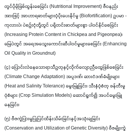
တွင်ပိုမိုဖြစ်ထွန်းစေခြင်း (Nutritional Improvement) ဇီဝနည်း
အားဖြင့် အာဟာရဓာတ်များပံ့ပိုးပေးနိုင်မှု (Biofortification) ဥပမာ - 
ကုလားပဲ၊ ပဲစဉ်းငုံတို့တွင် ပရိုတင်းဓာတ်များစွာ ပါဝင်နိုင်စေခြင်း 
(Increasing Protein Content in Chickpea and Pigeonpea)၊ 
မြေပဲတွင် အ‌ရေအသွေးကောင်းဆီပါဝင်မှုများစေခြင်း (Enhancing 
Oil Quality in Groundnut)
(၄) ပြောင်းလဲနေသောရာသီဥတုနှင့်လိုက်လျောညီထွေဖြစ်စေခြင်း 
(Climate Change Adaptation) အပူဒဏ်၊ ဆားငံဒဏ်ခံမျိုးများ 
(Heat and Salinity Tolerance) မွေးမြူခြင်း၊ သီးနှံပုံစံတု ဖန်တီးမှု
ပုံစံများ (Crop Simulation Models) ဆောင်ရွက်၍ အပင်မွေးမြူ
နေခြင်း၊
(၅) ဗီဇကွဲပြားမှုပြုပြင်ထိန်းသိမ်းခြင်းနှင့်အသုံးချခြင်း 
(Conservation and Utilization of Genetic Diversity) ဗီဇမျိုးကွဲ