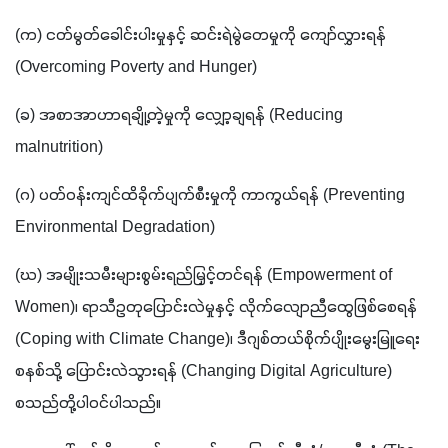
(က) ငတ်မွတ်ခေါင်းပါးမှုနှင့် ဆင်းရဲမွဲတေမှုကို ကျော်လွှားရန် 
(Overcoming Poverty and Hunger)
(ခ) အစာအာဟာရချို့တဲ့မှုကို လျှော့ချရန် (Reducing 
malnutrition)
(ဂ) ပတ်ဝန်းကျင်ထိခိုက်ပျက်စီးမှုကို ကာကွယ်ရန် (Preventing 
Environmental Degradation)
(ဃ) အမျိုးသမီးများစွမ်းရည်မြှင့်တင်ရန် (Empowerment of 
Women)၊ ရာသီဥတုပြောင်းလဲမှုနှင့် လိုက်လျောညီထွေဖြစ်စေရန် 
(Coping with Climate Change)၊ ဒီဂျစ်တယ်စိုက်ပျိုးမွေးမြူရေး
စနစ်သို့ ပြောင်းလဲသွားရန် (Changing Digital Agriculture)  
စသည်တို့ပါဝင်ပါသည်။