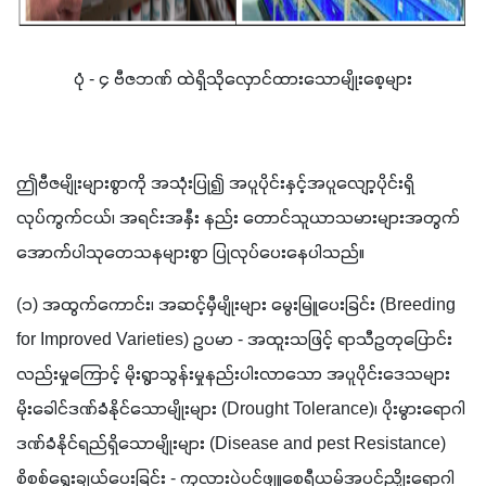
ပုံ - ၄ ဗီဇဘဏ် ထဲရှိသိုလှောင်ထားသောမျိုးစေ့များ
ဤဗီဇမျိုးများစွာကို အသုံးပြု၍ အပူပိုင်းနှင့်အပူလျော့ပိုင်းရှိ 
လုပ်ကွက်ငယ်၊ အရင်းအနှီး နည်း တောင်သူယာသမားများအတွက် 
အောက်ပါသုတေသနများစွာ ပြုလုပ်ပေးနေပါသည်။
(၁) အထွက်ကောင်း၊ အဆင့်မှီမျိုးများ မွေးမြူပေးခြင်း (Breeding 
for Improved Varieties) ဥပမာ - အထူးသဖြင့် ရာသီဥတုပြောင်း
လည်းမှုကြောင့် မိုးရွာသွန်းမှုနည်းပါးလာသော အပူပိုင်းဒေသများ 
မိုးခေါင်ဒဏ်ခံနိုင်သောမျိုးများ (Drought Tolerance)၊ ပိုးမွားရောဂါ
ဒဏ်ခံနိုင်ရည်ရှိသောမျိုးများ (Disease and pest Resistance) 
စိစစ်ရွေးချယ်ပေးခြင်း - ကုလားပဲပင်ဖျူစေရီယမ်အပင်ညှိုးရောဂါ 