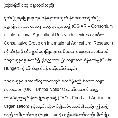
ကြားဖြတ် ဆွေးနွေးလိုပါသည်။
စိုက်ပျိုးမွေးမြူရေးလုပ်ငန်းများအတွက် နိုင်ငံတကာစိုက်ပျိုး 
မွေးမြူရေး သုတေသန ပညာရှင်များအဖွဲ့ (CGIAR – Consortium 
of International Agricultural Research Centres ယခင်က 
Consultative Group on International Agricultural Research) 
ကို သီးနှံနှင့် တိရစ္ဆာန်မွေးမြူရေး၊ သစ်တောကဏ္ဍများ အပါအဝင် 
၁၉၇၁-ခုနှစ်မှ စတင်၍ ဖွဲ့စည်းထားပြီး ကမ္ဘာ့ဆင်းရဲမွဲတေမှု (Global 
Hunger) ကို တိုက်ဖျက်ရန် ရည်ရွယ်ပါသည်။
၁၉၄၅-ခုနှစ် အောက်တိုဘာလတွင် စတင်ဖွဲ့စည်းခဲ့သော ကမ္ဘာ့
ကုလသမဂ္ဂ (UN – United Nations) လက်အောက် ကမ္ဘာ့
စားနပ်ရိက္ခာနှင့် စိုက်ပျိုးရေးအဖွဲ့ (FAO – Food and Agriculture 
Organization) နှင့်လည်း တွဲဖက်၍လုပ်ဆောင်ပါသည်။ ဤအဖွဲ့
သည် အဓိပ္ပာယ်အရ (Agriculture) ဟူ၍ခေါ်သော်လည်း စိုက်ပျိုး