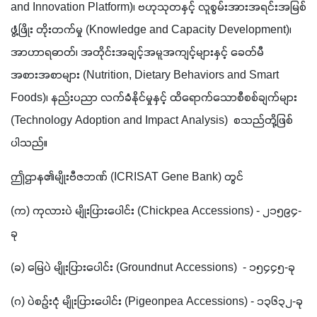
and Innovation Platform)၊ ဗဟုသုတနှင့် လူစွမ်းအားအရင်းအမြစ်
ဖွံ့ဖြိုး တိုးတက်မှု (Knowledge and Capacity Development)၊ 
အာဟာရဓာတ်၊ အတိုင်းအချင့်အမူအကျင့်များနှင့် ခေတ်မီ
အစားအစာများ (Nutrition, Dietary Behaviors and Smart 
Foods)၊ နည်းပညာ လက်ခံနိုင်မှုနှင့် ထိရောက်သောစီစစ်ချက်များ 
(Technology Adoption and Impact Analysis)  စသည်တို့ဖြစ်
ပါသည်။
ဤဌာန၏မျိုးဗီဇဘဏ် (ICRISAT Gene Bank) တွင်
(က) ကုလားပဲ မျိုးပြားပေါင်း (Chickpea Accessions) - ၂၁၅၉၄-
ခု
(ခ) မြေပဲ မျိုးပြားပေါင်း (Groundnut Accessions)  - ၁၅၄၄၅-ခု
(ဂ) ပဲစဉ်းငုံ မျိုးပြားပေါင်း (Pigeonpea Accessions) - ၁၃၆၃၂-ခု 