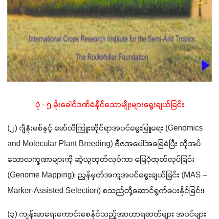
ပုံ - ၅ မိုးခေါင်ဒဏ်ခံနိုင်သောမျိုးများရွေးချယ်ခြင်း
(၂) ဂျီနုံးမစ်နှင့် မော်လီကြူးဆိုင်ရာအပင်မွေးမြူရေး (Genomics 
and Molecular Plant Breeding) ဗီဇအပေါ်အခြေခံပြီး လိုအပ်
သောလက္ခဏာများကို ဆွဲယူထုတ်လုပ်ကာ မြေပုံထုတ်လုပ်ခြင်း 
(Genome Mapping)၊ ညွှန်မှတ်အကူအပင်ရွေးချယ်ခြင်း (MAS – 
Marker-Assisted Selection) စသည်တို့ဆောင်ရွက်ပေးနိုင်ခြင်း၊
(၃) ကျန်းမာရေးကောင်းစေနိုင်သည့်အာဟာရဓာတ်များ အပင်များ