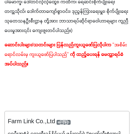
ပါမောက္ခ၊ ဒေါ်တင်လဲ့လဲ့ထွေး၊ ကထိက၊ ရေဆင်းစိုက်ပျိုးရေး
တက္ကသိုလ်၊ ဒေါက်တာကျော်စွာဝင်း၊ ဒုညွန်ကြားရေးမှူး၊ စိုက်ပျိုးရေး
သုတေသနဦးစီးဌာန တို့အား ဘာသာရပ်ဆိုင်ရာဝေါဟာရများ ကူညီ
ပေးမှုအား၎င်း ကျေးဇူးတင်ပါသည်။)
ဆောင်းပါးများ/သတင်းများ ပြန်လည်ကူးယူဖော်ပြလိုပါက 
"အစိမ်း
ရောင်လမ်းမှ ကူးယူဖော်ပြပါသည်"
 ကို ထည့်ပေးရန် မေတ္တာရပ်ခံ
အပ်ပါသည်။
Farm Link Co.,Ltd
ကြော်ငြာ
ရေမီးအစုံနဲ့ လေထီးခုန်နိုင်မယ့် ဖန်းလင့်ရဲ့ #စမတ်သီးစုံလာပါ