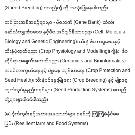
(Speed Breeding) စသည်တို့ ကို အသုံးပြုနေပါသည်။
တစ်ခြားအစီအစဉ်များမှာ - ဗီဇဘဏ် (Gene Bank)၊ ဆဲလ်၊ 
မော်လီကျူးဇီဝဗေဒ နှင့်ဗီဇ အင်ဂျင်နီယာပညာ (Cell, Molecular 
Biology and Genetic Engineering)၊ သီးနှံ ဇီဝ ကမ္မဗေဒနှင့် 
သီးနှံပုံထုတ်ပညာ (Crop Physiology and Modelling)၊ ဂျီနုံး၊ ဇီဝ
ဆိုင်ရာ အချက်အလက်ပညာ (Genomics and Bioinformatics)၊ 
အပင်ကာကွယ်ရေးနှင့် မျိုးစေ့ ကျန်းမာရေး (Crop Protection and 
Seed Health)၊ သီးနှံပင်မွေးမြူရေး (Crop Breeding) နှင့် မျိုးစေ့
ထုတ်လုပ်မှုနည်းစနစ်များ (Seed Production Systems) စသည် 
တို့များစွာပါဝင်ပါသည်။
(ခ) စိုက်ကွင်းနှင့်အစားအသောက်များ စနစ်ကို ကြံ့ကြံ့ခံနိုင်စေ
ခြင်း (Resilient farm and Food Systems)