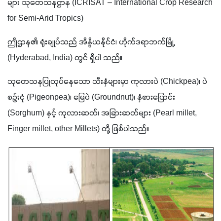
များ သုတေသနဌာန (ICRISAT – International Crop Research 
for Semi-Arid Tropics)
ဤဌာန၏ ရုံးချုပ်သည် အိန္ဒိယနိုင်ငံ၊ ဟိုက်ဒရာဘက်မြို့ 
(Hyderabad, India) တွင် ရှိပါ သည်။ 
သုတေသနပြုလုပ်နေသော သီးနှံများမှာ ကုလားပဲ (Chickpea)၊ ပဲ
စဉ်းငုံ (Pigeonpea)၊ မြေပဲ (Groundnut)၊ နှံစားပြောင်း 
(Sorghum) နှင့် ကုလားဆတ်၊ အခြားဆတ်များ (Pearl millet, 
Finger millet, other Millets) တို့ ဖြစ်ပါသည်။ 