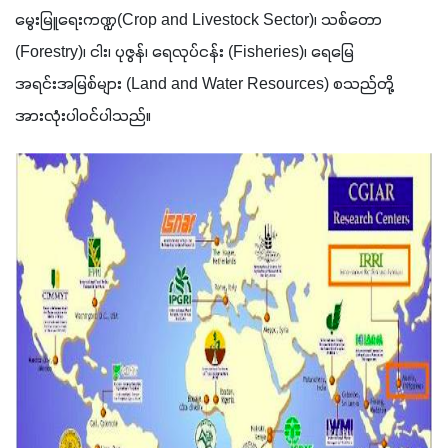
မွေးမြူရေးကဏ္ဍ(Crop and Livestock Sector)၊ သစ်တော 
(Forestry)၊ ငါး၊ ပုဇွန်၊ ရေလုပ်ငန်း (Fisheries)၊ ရေမြေ 
အရင်းအမြစ်များ (Land and Water Resources) စသည်တို့ 
အားလုံးပါဝင်ပါသည်။