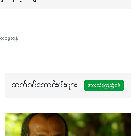
ေးနွေးရန်
ဆက်စပ်ဆောင်းပါးများ
အားလုံးကြည့်ရန်