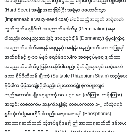
အပင်ကြီးသဘာဝအရကြီးထွားမှုသည် နှေးကွေးပါသည်။ မျိုးစေ့မာ 
(Hard Seed) အမျိုးအစားဖြစ်ပြီး အခွံမှာ ဖယောင်းလွှာ 
(Impermeable waxy-seed coat) ပါဝင်သည့်အတွက် အစိုဓာတ်
လွယ်လွယ်မရနိုင်ဘဲ အညှောက်ပေါက်မှု (Germination) နှေး
ပါသည်။ တစ်နည်းအားဖြင့် အစေ့ငုပ်ချိန် (Dormancy) ရှိမှုကြောင့် 
အညှောက်ပေါက်စေရန် ရေပူနှင့် အချိန်အနည်းငယ်၊ ဆာလဖြူရစ်
အက်စစ်နှင့် ၅-၁၀ မိနစ် ရေစိမ်ပေးပါက အစေ့ငုပ်မှုချေဖျက်ကာ 
အညှောက်ပေါက်မှု မြန်လာနိုင်ပါသည်။ စိုက်ပျိုးရာတွင် သင့်တော်
သော ရိုင်ဇိုဘီယမ် မျိုးကွဲ (Suitable Rhizobium Strain) ထည့်ပေး
နိုင်ပါက ပိုမိုအကျိုးရှိပါမည်။ ပျိုးထောင်၍ စိုက်ပျိုးလျှင်
လည်းကောင်း၊ မျိုးစေ့များကို ၁၀ x ၃၀ ပေ (ပင်ကြား၊ တန်းကြား) 
အတွင်း တစ်လက်မ အနက်ခန့်ဖြင့် တစ်ဟက်တာ ၁-၂ ကီလိုဂရမ်
နှုန်း စိုက်ပျိုးပေးနိုင်ပါသည်။ ဖော့စဖောရပ် (Phosphorus) 
အာဟာရဓာတ်သည် လိုအပ်မှုရှိနေ၍ ဤအာဟာရဓာတ်ကို ဖမ်းပေး