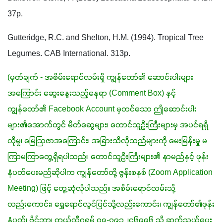
37p.
Gutteridge, R.C. and Shelton, H.M. (1994). Tropical Tree 
Legumes. CAB International. 313p.
(မှတ်ချက် - အစိမ်းရောင်လမ်းရှိ ကျွန်တော်၏ ဆောင်းပါးများ
အကြောင်း ဆွေးနွေးသည့်နေရာ (Comment Box) နှင့်  
ကျွန်တော်၏ Facebook Account မှတင်သော ဤဆောင်းပါး
များ၏အောက်တွင် မိတ်ဆွေများ၊ တောင်သူဦးကြီးများမှ အပင်ရရှိ
လိုမှု၊ မြေဩဇာအကြောင်း၊ အခြားသိလိုသည်များကို မေးမြန်းမှု မ
ကြာမကြာတွေ့ရှိရပါသည်။ တောင်သူဦးကြီးများ၏ နာမည်နှင့် ဖုန်း
နံပတ်ပေးမည်ဆိုပါက ကျွန်တော်တို့ ဇွန်းစနစ် (Zoom Application 
Meeting) ဖြင့် တွေ့ဆုံလိုပါသည်။ အစိမ်းရောင်လမ်းသို့
လည်းကောင်း၊ ရွှေရောင်လွင်ပြင်သို့လည်းကောင်း၊ ကျွန်တော်၏ဖုန်း
နံပတ်၊ ဗိုင်ဘာ၊ တယ်လီဂရမ် ၀၉-၇၉၃၂၄၆၉၉၆ သို့ ဆက်သွယ်ပေး