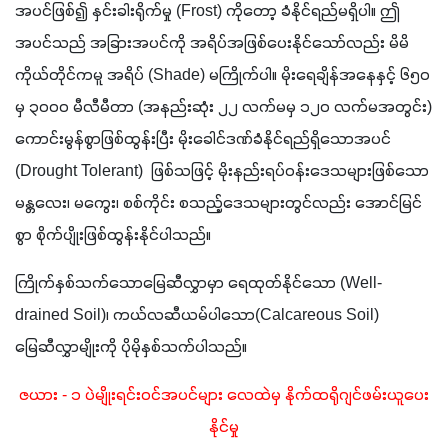
အပင်ဖြစ်၍ နှင်းခါးရိုက်မှု (Frost) ကိုတော့ ခံနိုင်ရည်မရှိပါ။ ဤ
အပင်သည် အခြားအပင်ကို အရိပ်အဖြစ်ပေးနိုင်သော်လည်း မိမိ
ကိုယ်တိုင်ကမူ အရိပ် (Shade) မကြိုက်ပါ။ မိုးရေချိန်အနေနှင့် ၆၅၀ 
မှ ၃၀၀၀ မီလီမီတာ (အနည်းဆုံး ၂၂ လက်မမှ ၁၂၀ လက်မအတွင်း) 
ကောင်းမွန်စွာဖြစ်ထွန်းပြီး မိုးခေါင်ဒဏ်ခံနိုင်ရည်ရှိသောအပင် 
(Drought Tolerant)  ဖြစ်သဖြင့် မိုးနည်းရပ်ဝန်းဒေသများဖြစ်သော 
မန္တလေး၊ မကွေး၊ စစ်ကိုင်း စသည့်ဒေသများတွင်လည်း အောင်မြင်
စွာ စိုက်ပျိုးဖြစ်ထွန်းနိုင်ပါသည်။
ကြိုက်နှစ်သက်သောမြေဆီလွှာမှာ ရေထုတ်နိုင်သော (Well-
drained Soil)၊ ကယ်လဆီယမ်ပါသော(Calcareous Soil) 
မြေဆီလွှာမျိုးကို ပိုမိုနှစ်သက်ပါသည်။
ဇယား - ၁ ပဲမျိုးရင်းဝင်အပင်များ လေထဲမှ နိုက်ထရိုဂျင်ဖမ်းယူပေး
နိုင်မှု