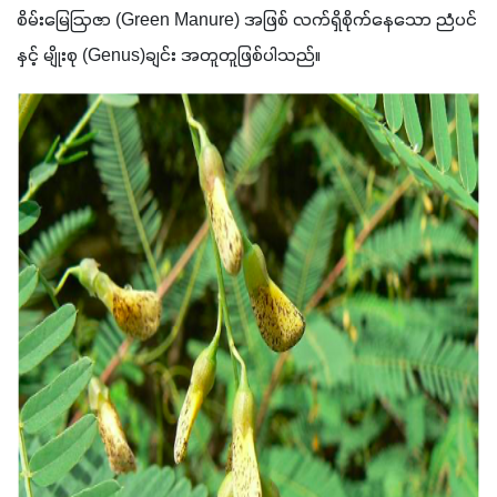
စိမ်းမြေဩဇာ (Green Manure) အဖြစ် လက်ရှိစိုက်နေသော ညံပင်
နှင့် မျိုးစု (Genus)ချင်း အတူတူဖြစ်ပါသည်။