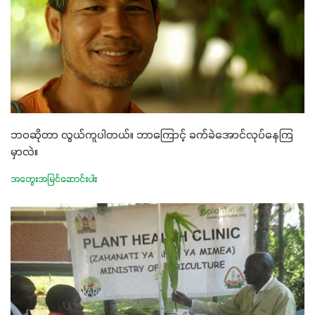
ဘဝဆိုတာ လွယ်ကူပါတယ်။ ဘာကြောင့် ခက်ခဲအောင်လုပ်နေကြ
မှာလဲ။
အတွေးအမြင်ဆောင်းပါး