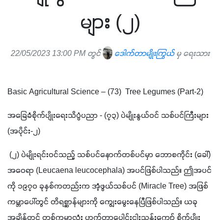
များ (၂)
22/05/2023 13:00 PM တွင်
ဒေါက်တာမျိုးကြွယ်
မှ ရေးသား
Basic Agricultural Science – (73)  Tree Legumes (Part-2)
အခြေခံစိုက်ပျိုးရေးသိပ္ပံပညာ - (၇၃) ပဲမျိုးနွယ်ဝင် သစ်ပင်ကြီးများ 
(အပိုင်း-၂)    
 (၂) ပဲမျိုးရင်းဝင်သည့် သစ်ပင်နောက်တစ်ပင်မှာ ဘောစကိုင်း (ခေါ်) 
အဝေရာ (Leucaena leucocephala) အပင်ဖြစ်ပါသည်။ ဤအပင်
ကို ၁၉၇၀ ခုနှစ်ကတည်းက အံ့ဖွယ်သစ်ပင် (Miracle Tree) အဖြစ် 
ကမ္ဘာပေါ်တွင် တိရစ္ဆာန်များကို ကျွေးမွေးနေပြီဖြစ်ပါသည်။ ယခု
အချိန်တွင် တစ်ကမ္ဘာလုံး ဟက်တာပေါင်းငါးသန်းကျော် စိုက်ပျိုး