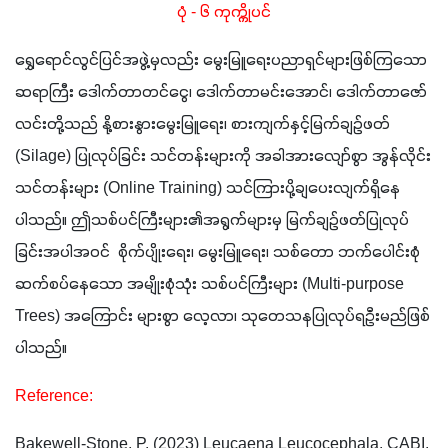
ပုံ - ၆ ကုက္ကိုပင်
ရွှေရောင်လွင်ပြင်အဖွဲ့မှလည်း မွေးမြူရေးပညာရှင်များဖြစ်ကြသော 
ဆရာကြီး ဒေါက်တာတင်ငွေ၊ ဒေါက်တာမင်းအောင်၊ ဒေါက်တာဇော်
လင်းတို့သည် နို့စားနွားမွေးမြူရေး၊ စားကျက်နှင့်မြက်ချဉ်ဖတ် 
(Silage) ပြုလုပ်ခြင်း သင်တန်းများကို အခါအားလျော်စွာ အွန်လိုင်း
သင်တန်းများ (Online Training) သင်ကြားပို့ချပေးလျက်ရှိနေ
ပါသည်။ ဤသစ်ပင်ကြီးများ၏အရွက်များမှ မြက်ချဉ်ဖတ်ပြုလုပ်
ခြင်းအပါအဝင်  စိုက်ပျိုးရေး၊ မွေးမြူရေး၊ သစ်တော ဘက်ပေါင်းစုံ 
ဆက်စပ်နေသော အမျိုးစုံသုံး သစ်ပင်ကြီးများ (Multi-purpose 
Trees) အကြောင်း များစွာ လေ့လာ၊ သုတေသနပြုလုပ်ရဦးမည်ဖြစ်
ပါသည်။
Reference:  
Bakewell-Stone, P. (2023) Leucaena Leucocephala. CABI. 