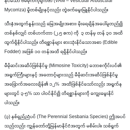
နိုင်သော ဗမ်မိုက်ကိုရိုက်ဇာ (VAM – Vesicular Arbuscular 
Mycorriza) မှိုတစ်မျိုးနှင့်လည်း တွဲဖက်မွေးမြူနိုင်ပါသည်။
သီးနှံအထွက်နှုန်းသည် မြေအမျိုးအစား၊ မိုးရေချိန်အပေါ်မူတည်၍ 
တစ်နှစ်လျှင် တစ်ဟက်တာ (၂.၅ ဧက) ကို  ၃ တန်မှ တန် ၃၀ အထိ
ထွက်ရှိနိုင်ပါသည်။ တိရစ္ဆာန်များ စားသုံးနိုင်သောအစာ (Edible 
Fodder) အဖြစ် ၁၀ တန်အထိ ရရှိနိုင်ပါသည်။ 
မီမိုဆင်းအဆိပ်ဖြစ်နိုင်မှု (Mimosine Toxicity) ဘောစကိုင်းပင်၏ 
အရွက်ကြီးများနှင့် အတောင့်များသည် မီမိုဆင်းအဆိပ်ဖြစ်နိုင်မှု 
အခြောက်အလေးချိန်၏ ၁၂%  အထိဖြစ်နိုင်သော်လည်း အရွက်နု
များတွင် ၃-၅% သာ ပါဝင်နိုင်၍ တိရစ္ဆာန်များကို ကျွေးမွေးနိုင်
ပါသည်။
(၃) နှစ်ရှည်ညံပင် (The Perennial Sesbania Species) ဤအပင်
သည်လည်း ကျွန်တော်တို့မြန်မာနိုင်ငံအတွက် မစိမ်းပါ။ သစ်ရွက်