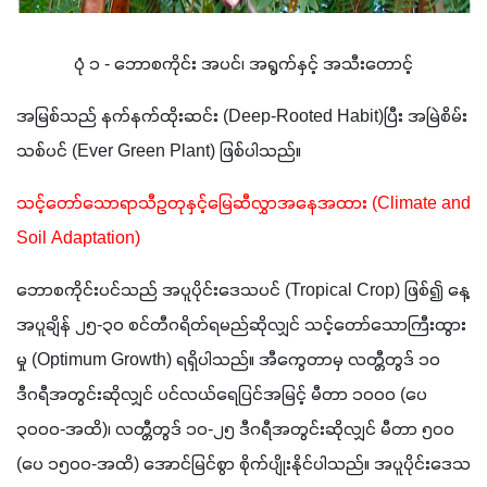
ပုံ ၁ - ဘောစကိုင်း အပင်၊ အရွက်နှင့် အသီးတောင့်
အမြစ်သည် နက်နက်ထိုးဆင်း (Deep-Rooted Habit)ပြီး အမြဲစိမ်း
သစ်ပင် (Ever Green Plant) ဖြစ်ပါသည်။
သင့်တော်သောရာသီဥတုနှင့်မြေဆီလွှာအနေအထား (Climate and 
Soil Adaptation)
ဘောစကိုင်းပင်သည် အပူပိုင်းဒေသပင် (Tropical Crop) ဖြစ်၍ နေ့
အပူချိန် ၂၅-၃၀ စင်တီဂရိတ်ရမည်ဆိုလျှင် သင့်တော်သောကြီးထွား
မှု (Optimum Growth) ရရှိပါသည်။ အီကွေတာမှ လတ္တီတွဒ် ၁၀ 
ဒီဂရီအတွင်းဆိုလျှင် ပင်လယ်ရေပြင်အမြင့် မီတာ ၁၀၀၀ (ပေ 
၃၀၀၀-အထိ)၊ လတ္တီတွဒ် ၁၀-၂၅ ဒီဂရီအတွင်းဆိုလျှင် မီတာ ၅၀၀ 
(ပေ ၁၅၀၀-အထိ) အောင်မြင်စွာ စိုက်ပျိုးနိုင်ပါသည်။ အပူပိုင်းဒေသ