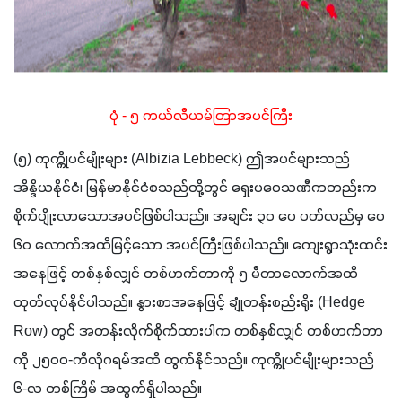
ပုံ - ၅ ကယ်လီယမ်တြာအပင်ကြီး
(၅) ကုက္ကိုပင်မျိုးများ (Albizia Lebbeck) ဤအပင်များသည် 
အိန္ဒိယနိုင်ငံ၊ မြန်မာနိုင်ငံစသည်တို့တွင် ရှေးပဝေသဏီကတည်းက 
စိုက်ပျိုးလာသောအပင်ဖြစ်ပါသည်။ အချင်း ၃၀ ပေ ပတ်လည်မှ ပေ 
၆၀ လောက်အထိမြင့်သော အပင်ကြီးဖြစ်ပါသည်။ ကျေးရွာသုံးထင်း
အနေဖြင့် တစ်နှစ်လျှင် တစ်ဟက်တာကို ၅ မီတာလောက်အထိ 
ထုတ်လုပ်နိုင်ပါသည်။ နွားစာအနေဖြင့် ချုံတန်းစည်းရိုး (Hedge 
Row) တွင် အတန်းလိုက်စိုက်ထားပါက တစ်နှစ်လျှင် တစ်ဟက်တာ
ကို ၂၅၀၀-ကီလိုဂရမ်အထိ ထွက်နိုင်သည်။ ကုက္ကိုပင်မျိုးများသည် 
၆-လ တစ်ကြိမ် အထွက်ရှိပါသည်။