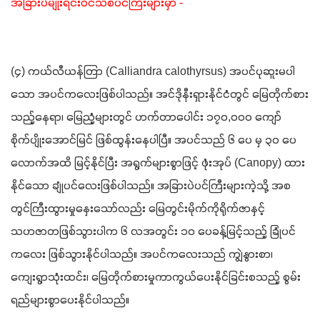
အခြားပဲမျိုးရင်းဝင်သစ်ပင်ကြီးများမှာ -
(၄) ကယ်လီယန်တြာ (Calliandra calothyrsus) အပင်ပုဆူးမပါ
သော အပင်ကလေးဖြစ်ပါသည်။ အင်ဒိုနီးရှားနိုင်ငံတွင် မြေတိုက်စား
သည့်နေရာ၊ မြေညံ့များတွင် ဟက်တာပေါင်း ၁၇၀,၀၀၀ ကျော် 
စိုက်ပျိုးအောင်မြင် ဖြစ်ထွန်းနေပါပြီ။ အပင်သည် ၆ ပေ မှ ၃၀ ပေ
လောက်အထိ မြင့်နိုင်ပြီး အရွက်များစွာဖြင့် ဖုံးအုပ် (Canopy) ထား
နိုင်သော ချုံပင်လေးဖြစ်ပါသည်။ အခြားပဲပင်ကြီးများကဲ့သို့ အစ
တွင်ကြီးထွားမှုနှေးသော်လည်း မြေတွင်းမိုက်ကိုရိုက်ဇာနှင့် 
သဟဇာတဖြစ်သွားပါက ၆ လအတွင်း ၁၀ ပေခန့်မြင့်သည့် ခြုံပင်
ကလေး ဖြစ်သွားနိုင်ပါသည်။ အပင်ကလေးသည် ကျွဲနွားစာ၊ 
ကျေးရွာသုံးထင်း၊ မြေတိုက်စားမှုကာကွယ်ပေးနိုင်ခြင်းစသည့် စွမ်း
ရည်များစွာပေးနိုင်ပါသည်။