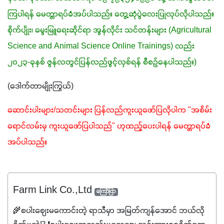
ကြပါရန် မေတ္တာရပ်ခံအပ်ပါသည်။ တွေ့ဆုံပွဲလေးပြုလုပ်လိုပါသည်။ 
စိုက်ပျိုး၊ မွေးမြူရေးဆိုင်ရာ အွန်လိုင်း သင်တန်းများ (Agricultural 
Science and Animal Science Online Trainings) လည်း 
၂၀၂၃-ခုနှစ် ဇွန်လတွင်ပြန်လည်ဖွင့်လှစ်ရန် စီစဉ်နေပါသည်။)
(ဒေါက်တာမျိုးကြွယ်)
ဆောင်းပါးများ/သတင်းများ ပြန်လည်ကူးယူဖော်ပြလိုပါက "အစိမ်း
ရောင်လမ်းမှ ကူးယူဖော်ပြပါသည်" ဟုထည့်ပေးပါရန် မေတ္တာရပ်ခံ
အပ်ပါသည်။ 
Farm Link Co.,Ltd
ကြော်ငြာ
🌾စပါးဈေးမကောင်းတဲ့ ရာသီမှာ အမြတ်ကျန်အောင် ဘယ်လို