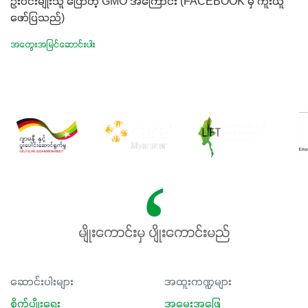
ဦးဝင်းမျိုးသူ ပြောတဲ့ GMO အကြောင်း (FACEBOOK မှ ကူးယူ
ဖော်ပြသည်)
အတွေးအမြင်ဆောင်းပါး
မျိုးကောင်းမှ ပျိုးကောင်းမည်
ဆောင်းပါးများ
အထူးကဏ္ဍများ
စိုက်ပျိုးရေး
အမေးအဖြေ