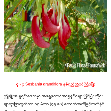
ပုံ - ၄ Sesbania grandiflora နှစ်ရှည်ညံပင်ကြီးမျိုး
ဤမျိုး၏ မူရင်းဒေသမှာ အရှေ့တောင်အာရှနိုင်ငံများဖြစ်ပြီး ကိုင်း
များစွာဖြာထွက်ကာ ၁၅ မီတာ (၄၅ ပေ) လောက်အထိမြင့်တက်နိုင်