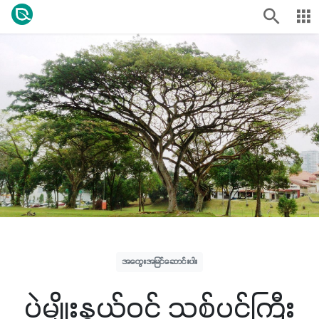
အတွေးအမြင်ဆောင်းပါး
ပဲမျိုးနွယ်ဝင် သစ်ပင်ကြီး