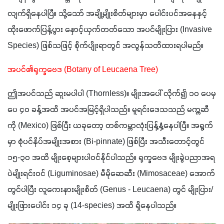
လျက်ရှိနေပါပြီ။ သို့သော် အချို့မျိုးစိတ်များမှာ ပေါင်းပင်အနေနှင့် 
ထိုးဖောက်ပြန့်ပွား နှောင့်ယှက်တတ်သော အပင်မျိုးပြား (Invasive 
Species) ဖြစ်သဖြင့် စိုက်ပျိုးရာတွင် အလွန်သတိထားရပါမည်။
အပင်၏ရုက္ခဗေဒ (Botany of Leucaena Tree)
ဤအပင်သည် ဆူးမပါပါ (Thornless)။ မျိုးအပေါ် လိုက်၍ ၁၀ ပေမှ 
ပေ ၄၀ ခန့်အထိ အပင်အမြင့်ရှိပါသည်။ မူရင်းဒေသသည် မက္ကဆီ
ကို (Mexico) ဖြစ်ပြီး ယခုတော့ တစ်ကမ္ဘာလုံးပြန့်နှံ့နေပါပြီ။ အရွက်
မှာ စုံပင်နိပ်အမျိုးအစား (Bi-pinnate) ဖြစ်ပြီး အသီးတောင့်တွင် 
၁၅-၃၀ အထိ မျိုးစေ့များပါဝင်နိုင်ပါသည်။ ရုက္ခဗေဒ မျိုးခွဲပညာအရ 
ပဲမျိုးရင်းဝင် (Liguminosae) မီမိုဆေဆီး (Mimosaceae) အောက်
တွင်ပါပြီး လူကေးနားမျိုးစိတ် (Genus - Leucaena) တွင် မျိုးပြား/
မျိုးဖြားပေါင်း ၁၄ ခု (14-species) အထိ ရှိနေပါသည်။