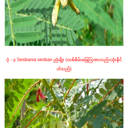
ပုံ - ၃ Sesbania sesban ညံမျိုး (သစ်စိမ်းမြေဩဇာလည်းသုံးနိုင်
ပါသည်)