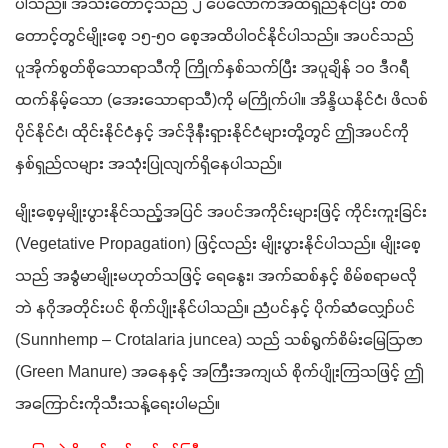
ပါသည်။ အသီးတောင့်သည် ၂ ပေလောက်အထိရှည်နိုင်ပြီး တစ်
တောင့်တွင်မျိုးစေ့ ၁၅-၅၀ စေ့အထိပါဝင်နိုင်ပါသည်။ အပင်သည် 
ပူအိုက်စွတ်စိုသောရာသီကို ကြိုက်နှစ်သက်ပြီး အပူချိန် ၁၀ ဒီဂရီ 
ထက်နိမ့်သော (အေးသောရာသီ)ကို မကြိုက်ပါ။ အိန္ဒိယနိုင်ငံ၊ ဖိလစ်
ပိုင်နိုင်ငံ၊ ထိုင်းနိုင်ငံနှင့် အင်ဒိုနီးရှားနိုင်ငံများတို့တွင် ဤအပင်ကို
နှစ်ရှည်လများ အသုံးပြုလျက်ရှိနေပါသည်။ 
မျိုးစေ့မှမျိုးပွားနိုင်သည့်အပြင် အပင်အကိုင်းများဖြင့် ကိုင်းကူးခြင်း 
(Vegetative Propagation) ဖြင့်လည်း မျိုးပွားနိုင်ပါသည်။ မျိုးစေ့
သည် အခွံမာမျိုးမဟုတ်သဖြင့် ရေနွေး၊ အက်ဆစ်နှင့် စိမ်စရာမလို
ဘဲ နဂိုအတိုင်းပင် စိုက်ပျိုးနိုင်ပါသည်။ ညံပင်နှင့် ပိုက်ဆံလျှော်ပင် 
(Sunnhemp – Crotalaria juncea) သည် သစ်ရွက်စိမ်းမြေဩဇာ 
(Green Manure) အနေနှင့် အကြီးအကျယ် စိုက်ပျိုးကြသဖြင့် ဤ
အကြောင်းကိုသီးသန့်ရေးပါမည်။