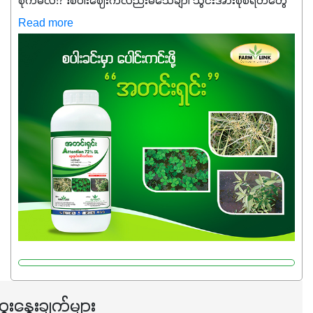
စိုက်မလဲ⁉️ ❗စပါးဈေးကလည်းမသေချာ၊ သွင်းအားစုစရိတ်တွေ
ကလည်း တက်နေတဲ့ဒီလိုအချိန်မှာ သွင်းအားစုဖိုးကို လျှော့ချပြီး
Read more
အထွက်နှုန်းကို ထိန်းထားနိုင်မှ ဦးကြီးတို့ အဆင်ပြေမှာနော် ✔️ဒါ
ကြောင့် ကိုယ်သုံးသမျှ ကိုယ့်အတွက်အကျိုးရစေမယ့်
အရည်အသွေးစိတ်ချရတဲ့ သွင်းအားစုပစ္စည်းတွေကိုပဲ ရွေးချယ်
သုံးသင့်ပါတယ်။
ေးနွေးချက်များ